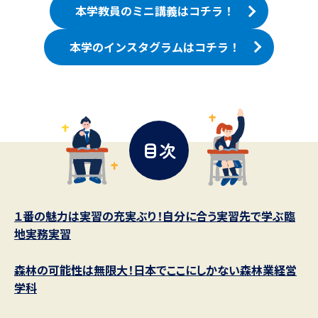
本学教員のミニ講義はコチラ！
データサイエンス特集
奨学金・特待生制度特集
本学のインスタグラムはコチラ！
デジタルパンフレット
進路の３択
新学年スタート号特集ページ
新学年スタート号特集ページ
（高3生用）
（高2生用）
オープンキャンパスなどを調べる
目次
オープンキャンパス検索
実施プログラムから探す
１番の魅力は実習の充実ぶり！自分に合う実習先で学ぶ臨
来場型・Web型イベント特集
夢ナビライブ
地実務実習
森林の可能性は無限大！日本でここにしかない森林業経営
受験準備
資料検索
学科