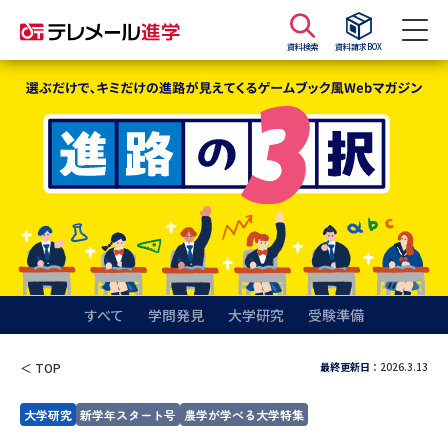
資料検索
資料請求BOX
資料請求
資料検索
大学・短大の資料種類から請求
大学パンフ
学部・学科パンフ
総合型選抜・学校推薦型選抜 募
大学入学共通テスト利用選抜の
集要項＆願書
募集要項＆願書
すべて
学問発見
大学研究
受験準備
過去問題集
最終更新日
：2026.3.13
＜ TOP
大学・短大以外の資料から請求
大学研究
新学年スタート号
農学が学べる大学特集