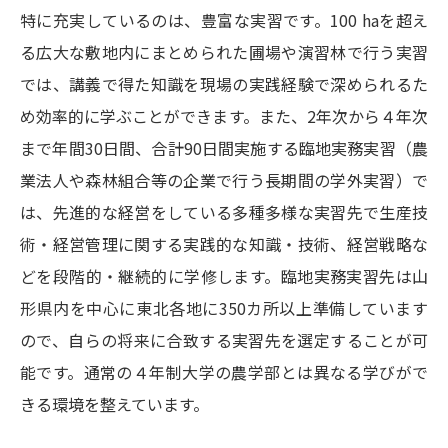
学問の教科書
夢ナビライブ
特に充実しているのは、豊富な実習です。100 haを超え
る広大な敷地内にまとめられた圃場や演習林で行う実習
ユーザーサポート
では、講義で得た知識を現場の実践経験で深められるた
め効率的に学ぶことができます。また、2年次から４年次
Ｑ＆Ａ よくあるご質問
大学進学IDについて
まで年間30日間、合計90日間実施する臨地実務実習（農
資料の料金の
受付内容・発送状況の確認
業法人や森林組合等の企業で行う長期間の学外実習）で
お支払いについて
は、先進的な経営をしている多種多様な実習先で生産技
テレメール
個人情報取扱規定
お支払いサイト
術・経営管理に関する実践的な知識・技術、経営戦略な
テレメール進学カタログ
どを段階的・継続的に学修します。臨地実務実習先は山
特定商取引表記
訂正のご案内
形県内を中心に東北各地に350カ所以上準備しています
ので、自らの将来に合致する実習先を選定することが可
能です。通常の４年制大学の農学部とは異なる学びがで
きる環境を整えています。