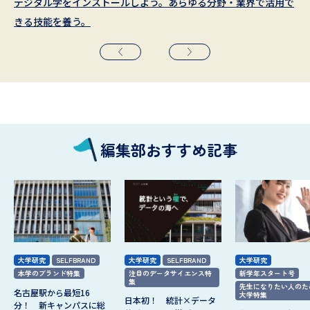
デジタル学をインストールしよう。あらゆる分野・業界で活用で
あなたの「好き」が未来になる。 2027年4月医療創生大学文学部
ヒューマン・データサイエンス学科 2026年4月開設
健康データサイエンス学科 2026年4月 開設
2027年4月 国際教養学部と社会学部に新専攻 開設
文理の知がつながる自由の学府で、未来を拓く環境リーダーへ
きる技能を養う。
（仮称）※ 誕生
編集部おすすめ記事
大学研究
SELFBRAND
大学研究
SELFBRAND
大学研究
本学のブランド特集
注目のデータサイエンス特
新学年スタート号
集
先生になりたい人のた
名古屋駅から最短16
大学特集
日本初！ 統計×データ
分！ 新キャンパスに総