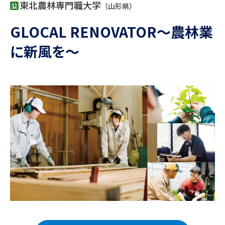
専門学校の資料請求
大学院の資料請求
東北農林専門職大学
（山形県）
大学入学共通テスト「受験案
GLOCAL RENOVATOR～農林業
留学・進学関連、塾・予備校
内」の請求
に新風を～
大学入学共通テスト「受験上の
高等学校卒業程度認定試験
配慮案内」の請求
幼稚園教員資格認定試験
小学校教員資格認定試験
高等学校（情報）教員資格認定
試験
大学研究
大学検索
大学で学べる内容や特徴を調べる
国際・グローバルに強い大学特
新増設大学・学部・学科特集
集