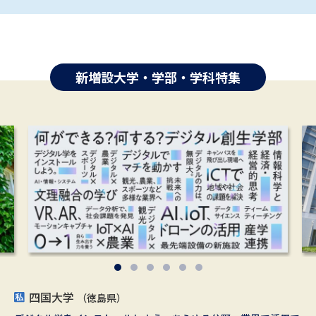
新増設大学・学部・学科特集
四国大学
医療創生大学 文学部（仮称）※
文京学院大学
新潟医療福祉大学
武蔵大学
立教大学
（徳島県）
（東京都）
（東京都／埼玉県）
（東京都）
（新潟県）
（千葉県）