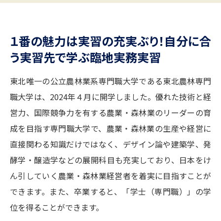
志望校・出願校を調べる
１番の魅力は実習の充実ぶり！自分に合
併願校選び
受験スケジュールを立てよう
う実習先で学ぶ臨地実務実習
先輩が入学を決めた理由
テレメール全国一斉進学調査
東北唯一の公立農林業系専門職大学である東北農林専門
新生活お役立ちガイド
職大学は、2024年４月に開学しました。優れた技術と経
営力、国際競争力を有する農業・森林業のリーダーの育
成を目指す専門職大学で、農業・森林業の生産や経営に
学問発見
学問検索
直接関わる知識だけではなく、デザイン論や建築学、発
酵学・醸造学などの展開科目も充実しており、日本をけ
大学で学びたい学問発見
ん引していく農業・森林業経営者を着実に目指すことが
できます。また、卒業すると、「学士（専門職）」の学
学問のミニ講義「夢ナビ講義」
学問分野解説
位を得ることができます。