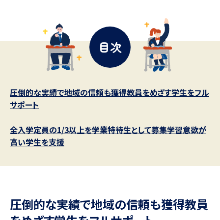
データサイエンス特集
奨学金・特待生制度特集
目次
デジタルパンフレット
進路の３択
新学年スタート号特集ページ
新学年スタート号特集ページ
（高3生用）
（高2生用）
圧倒的な実績で地域の信頼も獲得教員をめざす学生をフル
オープンキャンパスなどを調べる
サポート
オープンキャンパス検索
実施プログラムから探す
全入学定員の1/3以上を学業特待生として募集学習意欲が
高い学生を支援
来場型・Web型イベント特集
夢ナビライブ
受験準備
資料検索
圧倒的な実績で地域の信頼も獲得教員