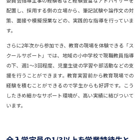
委員会指導主事の経験者など経験豊富なアドバイザーを
学問の教科書
夢ナビライブ
配置し、採用する側の立場から、筆記試験や論作文の対
ユーザーサポート
策、面接や模擬授業などの、実践的な指導を行っていま
す。
Ｑ＆Ａ よくあるご質問
大学進学IDについて
さらに2年次から参加でき、教育の現場を体験できる「ス
資料の料金の
受付内容・発送状況の確認
クールサポート」では、地域の小中学校で現職教員指導
お支払いについて
の下、週1～3回程度、児童生徒の学習や部活動などの支
テレメール
個人情報取扱規定
お支払いサイト
援を行うことができます。教育実習前から教育現場での
経験を積むことができるので学生からも好評です。こう
テレメール進学カタログ
特定商取引表記
訂正のご案内
したきめ細かなサポート環境が、高い実績に結びついて
います。
全入学定員の1/3以上を学業特待生と