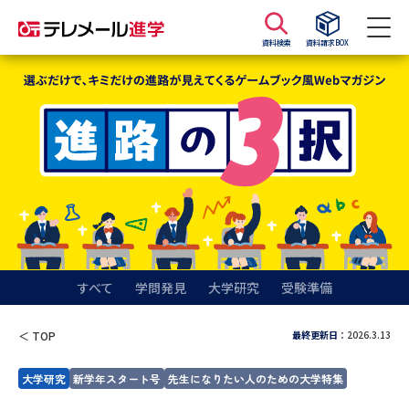
資料検索
資料請求BOX
資料請求
資料検索
大学・短大の資料種類から請求
大学パンフ
学部・学科パンフ
総合型選抜・学校推薦型選抜 募
大学入学共通テスト利用選抜の
集要項＆願書
募集要項＆願書
すべて
学問発見
大学研究
受験準備
過去問題集
最終更新日
：2026.3.13
＜ TOP
大学・短大以外の資料から請求
大学研究
新学年スタート号
先生になりたい人のための大学特集