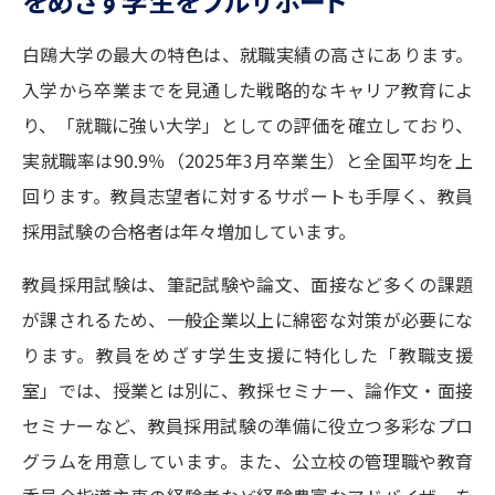
をめざす学生をフルサポート
志望校・出願校を調べる
白鴎大学の最大の特色は、就職実績の高さにあります。
併願校選び
受験スケジュールを立てよう
入学から卒業までを見通した戦略的なキャリア教育によ
り、「就職に強い大学」としての評価を確立しており、
先輩が入学を決めた理由
テレメール全国一斉進学調査
実就職率は90.9％（2025年3月卒業生）と全国平均を上
回ります。教員志望者に対するサポートも手厚く、教員
新生活お役立ちガイド
採用試験の合格者は年々増加しています。
教員採用試験は、筆記試験や論文、面接など多くの課題
学問発見
学問検索
が課されるため、一般企業以上に綿密な対策が必要にな
ります。教員をめざす学生支援に特化した「教職支援
大学で学びたい学問発見
室」では、授業とは別に、教採セミナー、論作文・面接
セミナーなど、教員採用試験の準備に役立つ多彩なプロ
学問のミニ講義「夢ナビ講義」
学問分野解説
グラムを用意しています。また、公立校の管理職や教育