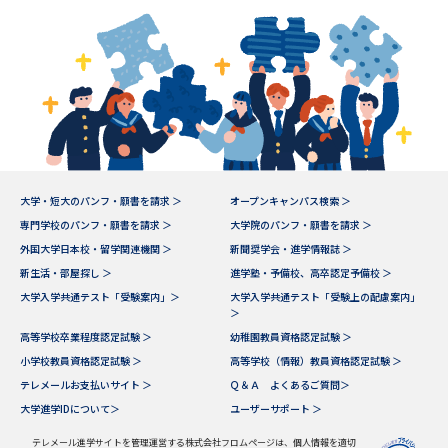
大学・短大のパンフ・願書を請求 ＞
オープンキャンパス検索 ＞
専門学校のパンフ・願書を請求 ＞
大学院のパンフ・願書を請求 ＞
外国大学日本校・留学関連機関 ＞
新聞奨学会・進学情報誌 ＞
新生活・部屋探し ＞
進学塾・予備校、高卒認定予備校 ＞
大学入学共通テスト「受験案内」＞
大学入学共通テスト「受験上の配慮案内」
＞
高等学校卒業程度認定試験 ＞
幼稚園教員資格認定試験 ＞
小学校教員資格認定試験 ＞
高等学校（情報）教員資格認定試験 ＞
テレメールお支払いサイト ＞
Ｑ＆Ａ よくあるご質問＞
大学進学IDについて＞
ユーザーサポート ＞
テレメール進学サイトを管理運営する株式会社フロムページは、個人情報を適切