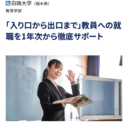
専門学校の資料請求
大学院の資料請求
白鴎大学
（栃木県）
教育学部
大学入学共通テスト「受験案
留学・進学関連、塾・予備校
内」の請求
「入り口から出口まで」教員への就
大学入学共通テスト「受験上の
高等学校卒業程度認定試験
職を1年次から徹底サポート
配慮案内」の請求
幼稚園教員資格認定試験
小学校教員資格認定試験
高等学校（情報）教員資格認定
試験
大学研究
大学検索
大学で学べる内容や特徴を調べる
国際・グローバルに強い大学特
新増設大学・学部・学科特集
集