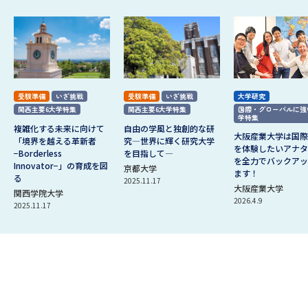
受験準備
いざ挑戦
受験準備
いざ挑戦
大学研究
関西主要6大学特集
関西主要6大学特集
国際・グローバルに強
学特集
複雑化する未来に向けて
自由の学風と独創的な研
大阪産業大学は国際
「境界を越える革新者
究―世界に輝く研究大学
を体験したいアナタ
−Borderless
を目指して―
を全力でバックアッ
Innovator−」の育成を図
京都大学
ます！
る
2025.11.17
大阪産業大学
関西学院大学
2026.4.9
2025.11.17