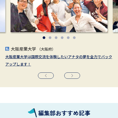
大阪産業大学
大阪女学院大学／大阪女学院短期大学
明治学院大学
北海商科大学
上智大学
神奈川大学
（東京都）
（神奈川県）
（大阪府）
（東京都／神奈川県）
（北海道）
（大阪府）
大阪産業大学は国際交流を体験したいアナタの夢を全力でバック
都市型・国際教養教育の女子大で学び、大阪の中心から世界へ。
学内外の国際交流プログラムが豊富
国際ビジネス・国際観光の分野で即戦力に！
世界の叡智が集結する専門教育とグローバル教養教育
国際都市YOKOHAMAから、世界へ、そして未来へ
アップします！
編集部おすすめ記事