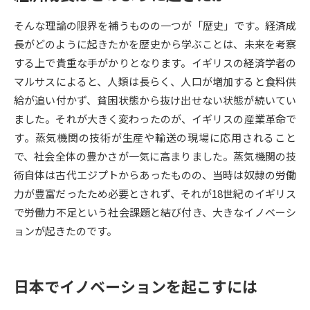
そんな理論の限界を補うものの一つが「歴史」です。経済成
データサイエンス特集
奨学金・特待生制度特集
長がどのように起きたかを歴史から学ぶことは、未来を考察
する上で貴重な手がかりとなります。イギリスの経済学者の
デジタルパンフレット
進路の３択
マルサスによると、人類は長らく、人口が増加すると食料供
新学年スタート号特集ページ
新学年スタート号特集ページ
給が追い付かず、貧困状態から抜け出せない状態が続いてい
（高3生用）
（高2生用）
ました。それが大きく変わったのが、イギリスの産業革命で
す。蒸気機関の技術が生産や輸送の現場に応用されること
SELFBRAND特集ページ
で、社会全体の豊かさが一気に高まりました。蒸気機関の技
術自体は古代エジプトからあったものの、当時は奴隷の労働
オープンキャンパスなどを調べる
力が豊富だったため必要とされず、それが18世紀のイギリス
で労働力不足という社会課題と結び付き、大きなイノベーシ
オープンキャンパス検索
実施プログラムから探す
ョンが起きたのです。
来場型・Web型イベント特集
夢ナビライブ
日本でイノベーションを起こすには