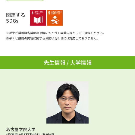
学問のミニ講義「夢ナビ講義」
学問分野解説
関連する
学問の教科書
夢ナビライブ
SDGs
※夢ナビ講義は各講師の見解にもとづく講義内容としてご理解ください。
ユーザーサポート
※夢ナビ講義の内容に関するお問い合わせには対応しておりません。
Ｑ＆Ａ よくあるご質問
大学進学IDについて
先生情報 / 大学情報
資料の料金の
受付内容・発送状況の確認
お支払いについて
テレメール
個人情報取扱規定
お支払いサイト
テレメール進学カタログ
特定商取引表記
訂正のご案内
名古屋学院大学