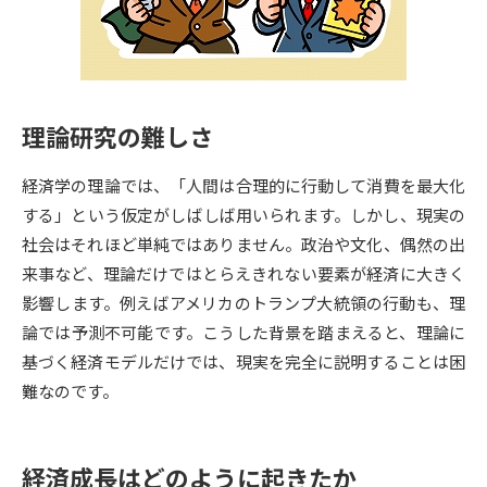
専門学校の資料請求
大学院の資料請求
大学入学共通テスト「受験案
留学・進学関連、塾・予備校
内」の請求
大学入学共通テスト「受験上の
高等学校卒業程度認定試験
理論研究の難しさ
配慮案内」の請求
幼稚園教員資格認定試験
小学校教員資格認定試験
経済学の理論では、「人間は合理的に行動して消費を最大化
する」という仮定がしばしば用いられます。しかし、現実の
高等学校（情報）教員資格認定
社会はそれほど単純ではありません。政治や文化、偶然の出
試験
来事など、理論だけではとらえきれない要素が経済に大きく
影響します。例えばアメリカのトランプ大統領の行動も、理
大学研究
大学検索
論では予測不可能です。こうした背景を踏まえると、理論に
基づく経済モデルだけでは、現実を完全に説明することは困
難なのです。
大学で学べる内容や特徴を調べる
国際・グローバルに強い大学特
経済成長はどのように起きたか
新増設大学・学部・学科特集
集