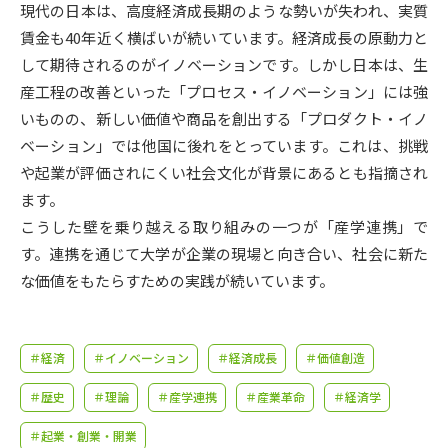
受験準備
資料検索
現代の日本は、高度経済成長期のような勢いが失われ、実質
賃金も40年近く横ばいが続いています。経済成長の原動力と
して期待されるのがイノベーションです。しかし日本は、生
志望校・出願校を調べる
産工程の改善といった「プロセス・イノベーション」には強
いものの、新しい価値や商品を創出する「プロダクト・イノ
併願校選び
受験スケジュールを立てよう
ベーション」では他国に後れをとっています。これは、挑戦
や起業が評価されにくい社会文化が背景にあるとも指摘され
先輩が入学を決めた理由
テレメール全国一斉進学調査
ます。
こうした壁を乗り越える取り組みの一つが「産学連携」で
新生活お役立ちガイド
す。連携を通じて大学が企業の現場と向き合い、社会に新た
な価値をもたらすための実践が続いています。
学問発見
学問検索
＃経済
＃イノベーション
＃経済成長
＃価値創造
＃歴史
＃理論
＃産学連携
＃産業革命
＃経済学
大学で学びたい学問発見
＃起業・創業・開業