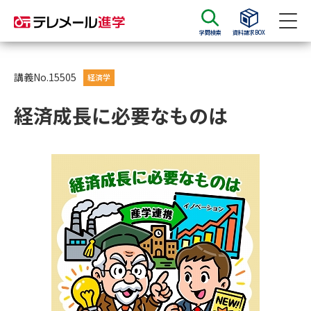
学問検索
資料請求BOX
資料請求
資料検索
講義No.15505
経済学
経済成長に必要なものは
大学・短大の資料種類から請求
大学パンフ
学部・学科パンフ
総合型選抜・学校推薦型選抜 募
大学入学共通テスト利用選抜の
集要項＆願書
募集要項＆願書
過去問題集
大学・短大以外の資料から請求