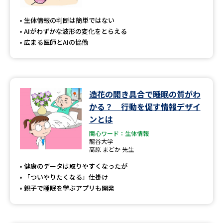
専門学校の資料請求
大学院の資料請求
生体情報の判断は簡単ではない
大学入学共通テスト「受験案
留学・進学関連、塾・予備校
AIがわずかな波形の変化をとらえる
内」の請求
広まる医師とAIの協働
大学入学共通テスト「受験上の
高等学校卒業程度認定試験
配慮案内」の請求
幼稚園教員資格認定試験
小学校教員資格認定試験
造花の開き具合で睡眠の質がわ
かる？ 行動を促す情報デザイ
高等学校（情報）教員資格認定
試験
ンとは
関心ワード：生体情報
龍谷大学
高原 まどか 先生
大学研究
大学検索
健康のデータは取りやすくなったが
「ついやりたくなる」仕掛け
親子で睡眠を学ぶアプリも開発
大学で学べる内容や特徴を調べる
国際・グローバルに強い大学特
新増設大学・学部・学科特集
集