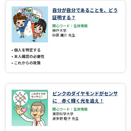
自分が自分であることを、どう
データサイエンス特集
奨学金・特待生制度特集
証明する？
関心ワード：生体情報
デジタルパンフレット
進路の３択
神戸大学
砂原 庸介 先生
新学年スタート号特集ページ
新学年スタート号特集ページ
（高3生用）
（高2生用）
個人を特定する
本人確認の必要性
SELFBRAND特集ページ
これからの政策
オープンキャンパスなどを調べる
オープンキャンパス検索
実施プログラムから探す
ピンクのダイヤモンドがセンサ
に 赤く輝く光を追え！
来場型・Web型イベント特集
夢ナビライブ
関心ワード：生体情報
東京科学大学
波多野 睦子 先生