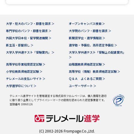
大学・短大のパンフ・願書を請求 ＞
オープンキャンパス検索 ＞
専門学校のパンフ・願書を請求 ＞
大学院のパンフ・願書を請求 ＞
外国大学日本校・留学関連機関 ＞
新聞奨学会・進学情報誌 ＞
新生活・部屋探し ＞
進学塾・予備校、高卒認定予備校 ＞
大学入学共通テスト「受験案内」 ＞
大学入学共通テスト「受験上の配慮案内」
＞
高等学校卒業程度認定試験 ＞
幼稚園教員資格認定試験 ＞
小学校教員資格認定試験 ＞
高等学校（情報）教員資格認定試験 ＞
テレメールお支払いサイト ＞
Ｑ＆Ａ よくあるご質問 ＞
大学進学IDについて ＞
ユーザーサポート ＞
テレメール進学サイトを管理運営する株式会社フロムページは、個人情報を適切
に取り扱う企業としてプライバシーマークの使用を認められた認定事業者です。
登録番号 10860126
(C) 2002-2026 Frompage.Co.,Ltd.