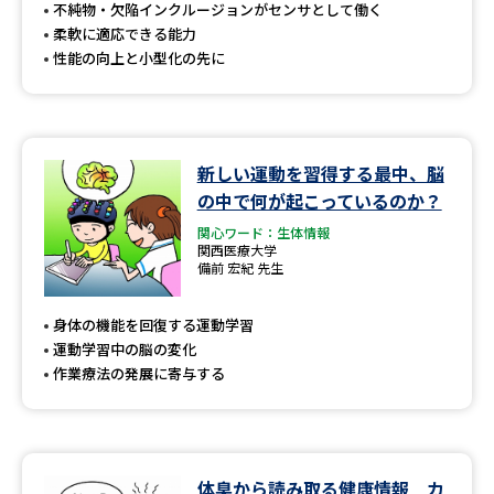
受験準備
資料検索
不純物・欠陥インクルージョンがセンサとして働く
柔軟に適応できる能力
性能の向上と小型化の先に
志望校・出願校を調べる
併願校選び
受験スケジュールを立てよう
新しい運動を習得する最中、脳
の中で何が起こっているのか？
先輩が入学を決めた理由
テレメール全国一斉進学調査
関心ワード：生体情報
関西医療大学
新生活お役立ちガイド
備前 宏紀 先生
身体の機能を回復する運動学習
運動学習中の脳の変化
学問発見
学問検索
作業療法の発展に寄与する
大学で学びたい学問発見
体臭から読み取る健康情報 カ