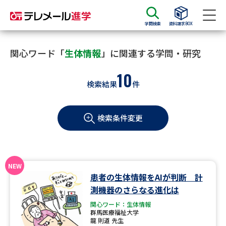
学問検索
資料請求BOX
資料請求
資料検索
関心ワード「
生体情報
」に関連する学問・研究
10
検索結果
件
大学・短大の資料種類から請求
検索条件変更
大学パンフ
学部・学科パンフ
総合型選抜・学校推薦型選抜 募
大学入学共通テスト利用選抜の
集要項＆願書
募集要項＆願書
過去問題集
患者の生体情報をAIが判断 計
測機器のさらなる進化は
大学・短大以外の資料から請求
関心ワード：生体情報
群馬医療福祉大学
龍 則道 先生