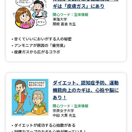
学問のミニ講義「夢ナビ講義」
学問分野解説
ギは「皮膚ガス」にあり
関心ワード：生体情報
学問の教科書
夢ナビライブ
東海大学
関根 嘉香 先生
ユーザーサポート
甘くていいにおいがする人の秘密
アンモニアが原因の「疲労臭」
Ｑ＆Ａ よくあるご質問
大学進学IDについて
皮膚ガスから広がるコラボ
資料の料金の
受付内容・発送状況の確認
お支払いについて
テレメール
ダイエット、認知症予防、運動
個人情報取扱規定
お支払いサイト
機能向上のカギは、心拍や脳に
あり！
テレメール進学カタログ
特定商取引表記
訂正のご案内
関心ワード：生体情報
奈良女子大学
中田 大貴 先生
ダイエットが成功する心拍数がある
記憶力アップのカギも心拍が握っている！