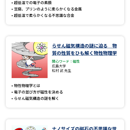
受験準備
資料検索
超低温での電子の素顔
豆腐、プリンのように柔らかくなる金属
超低温で柔らかくなる不思議な合金
志望校・出願校を調べる
併願校選び
受験スケジュールを立てよう
らせん磁気構造の謎に迫る 物
質の性質をひも解く物性物理学
先輩が入学を決めた理由
テレメール全国一斉進学調査
関心ワード：磁性
広島大学
新生活お役立ちガイド
松村 武 先生
物性物理学とは
電子の並び方が磁性を決める
学問発見
学問検索
らせん磁気構造の謎を解く
大学で学びたい学問発見
ナノサイズの磁石の不思議な世