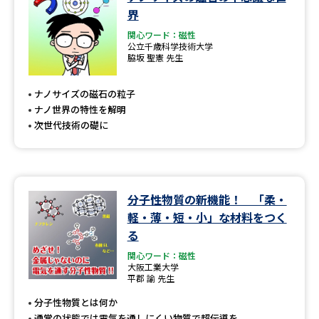
学問のミニ講義「夢ナビ講義」
学問分野解説
界
関心ワード：磁性
学問の教科書
夢ナビライブ
公立千歳科学技術大学
脇坂 聖憲 先生
ユーザーサポート
ナノサイズの磁石の粒子
ナノ世界の特性を解明
Ｑ＆Ａ よくあるご質問
大学進学IDについて
次世代技術の礎に
資料の料金の
受付内容・発送状況の確認
お支払いについて
テレメール
分子性物質の新機能！ 「柔・
個人情報取扱規定
お支払いサイト
軽・薄・短・小」な材料をつく
る
テレメール進学カタログ
特定商取引表記
訂正のご案内
関心ワード：磁性
大阪工業大学
平郡 諭 先生
分子性物質とは何か
通常の状態では電気を通しにくい物質で超伝導を