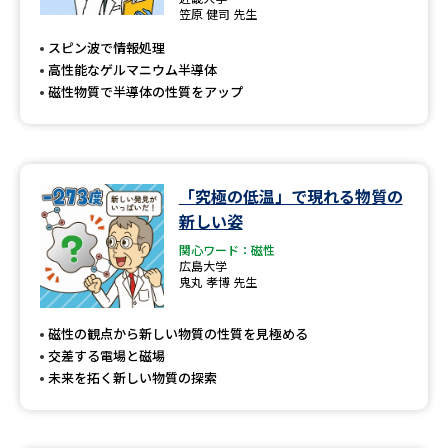
専門学校の資料請求
大学院の資料請求
笠原 健司 先生
スピン波で情報処理
大学入学共通テスト「受験案
留学・進学関連、塾・予備校
内」の請求
高性能なゲルマニウム半導体
磁性物質で半導体の性質をアップ
大学入学共通テスト「受験上の
高等学校卒業程度認定試験
配慮案内」の請求
幼稚園教員資格認定試験
小学校教員資格認定試験
「究極の低温」で現れる物質の
高等学校（情報）教員資格認定
新しい姿
試験
関心ワード：磁性
広島大学
鬼丸 孝博 先生
大学研究
大学検索
磁性の観点から新しい物質の性質を見極める
交差する電場と磁場
未来を拓く新しい物質の探索
大学で学べる内容や特徴を調べる
国際・グローバルに強い大学特
新増設大学・学部・学科特集
集