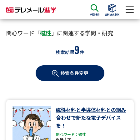
学問検索
資料請求BOX
資料請求
資料検索
関心ワード「
磁性
」に関連する学問・研究
9
検索結果
件
大学・短大の資料種類から請求
検索条件変更
大学パンフ
学部・学科パンフ
総合型選抜・学校推薦型選抜 募
大学入学共通テスト利用選抜の
集要項＆願書
募集要項＆願書
過去問題集
磁性材料と半導体材料との組み
合わせで新たな電子デバイス
大学・短大以外の資料から請求
を！
関心ワード：磁性
近畿大学