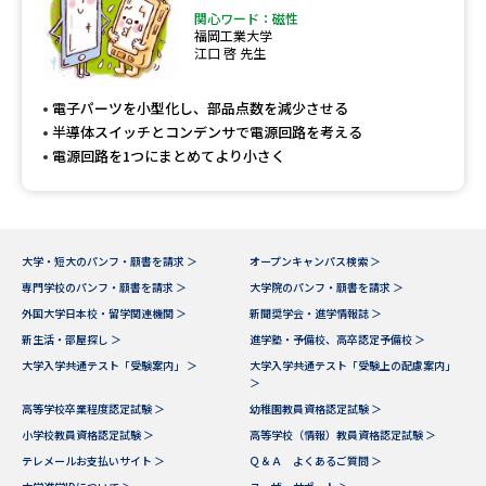
関心ワード：磁性
福岡工業大学
江口 啓 先生
電子パーツを小型化し、部品点数を減少させる
半導体スイッチとコンデンサで電源回路を考える
電源回路を1つにまとめてより小さく
大学・短大のパンフ・願書を請求 ＞
オープンキャンパス検索 ＞
専門学校のパンフ・願書を請求 ＞
大学院のパンフ・願書を請求 ＞
外国大学日本校・留学関連機関 ＞
新聞奨学会・進学情報誌 ＞
新生活・部屋探し ＞
進学塾・予備校、高卒認定予備校 ＞
大学入学共通テスト「受験案内」 ＞
大学入学共通テスト「受験上の配慮案内」
＞
高等学校卒業程度認定試験 ＞
幼稚園教員資格認定試験 ＞
小学校教員資格認定試験 ＞
高等学校（情報）教員資格認定試験 ＞
テレメールお支払いサイト ＞
Ｑ＆Ａ よくあるご質問 ＞