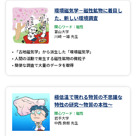
環境磁気学－磁性鉱物に着目し
データサイエンス特集
奨学金・特待生制度特集
た、新しい環境調査
関心ワード：磁性
デジタルパンフレット
進路の３択
富山大学
川﨑 一雄 先生
新学年スタート号特集ページ
新学年スタート号特集ページ
（高3生用）
（高2生用）
「古地磁気学」から派生した「環境磁気学」
人間の活動で発生する磁性鉱物の微粒子
SELFBRAND特集ページ
簡便な調査で大量のデータを取得
オープンキャンパスなどを調べる
オープンキャンパス検索
実施プログラムから探す
極低温で現れる物質の不思議な
特性の研究〜物質の本性〜
来場型・Web型イベント特集
夢ナビライブ
関心ワード：磁性
岩手大学
中西 良樹 先生