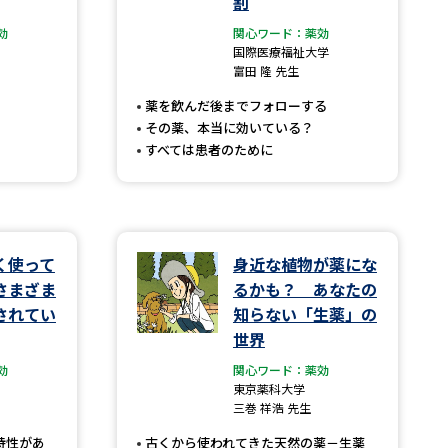
割
効
関心ワード：薬効
」の請求
高等学校卒業程度認定試験
国際医療福祉大学
富田 隆 先生
格認定試験
薬を飲んだ後までフォローする
その薬、本当に効いている？
すべては患者のために
大学検索
く使って
身近な植物が薬にな
べる
さまざま
るかも？ あなたの
されてい
知らない「生薬」の
ローバルに強い大学特集
世界
制度特集
デジタルパンフレット
効
関心ワード：薬効
東京薬科大学
ジ（高3生用）
三巻 祥浩 先生
）
特性があ
古くから使われてきた天然の薬－生薬