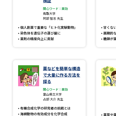
検証
関心ワード：薬効
鳥取大学
阿部 智志 先生
個人創薬で重要な「ヒト化実験動物」
甘くな
染色体を遺伝子の運び屋に
画期的
薬剤の精度向上に貢献
糖鎖が
薬などを簡単な構造
で大量に作る方法を
探る
関心ワード：薬効
富山県立大学
占部 大介 先生
有機合成化学の研究者の挑戦とは
海綿動物の有効成分を化学合成
薬草や