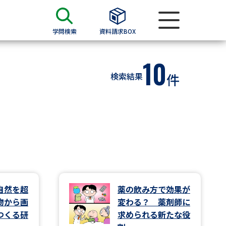
学問検索
資料請求BOX
10
資料検索
検索結果
件
求
願書
＆願書
過去問題集
求
自然を超
薬の飲み方で効果が
物から画
変わる？ 薬剤師に
留学・進学関連、塾・予備校
つくる研
求められる新たな役