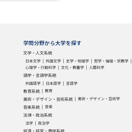
学問発見
大学で学びたい学問発見
学問分野から大学を探す
学問のミニ講義「夢ナビ講義」
学問分
文学・人文系統
日本文学
外国文学
史学・地理学
哲学・倫理・宗教学
心理学・行動科学
文化・教養学
人間科学
語学・言語学系統
ユーザーサポート
外国語学
日本語学
言語学
教育
教育系統
Ｑ＆Ａ よくあるご質問
大学進学IDにつ
美術・デザイン・芸術学
美術・デザイン・芸術系統
音楽
資料の料金の
お支払いについて
受付内容
音楽系統
法律・政治系統
個人情報取扱規定
特定商取引表記
お
法学
政治学
受験情報リンク
経済・経営・商学系統