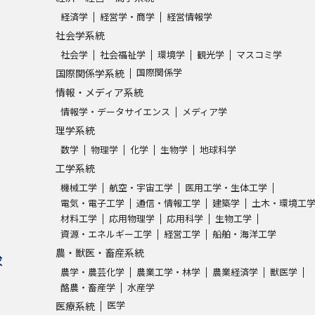
経済学
経営学・商学
経営情報学
社会学系統
社会学
社会福祉学
環境学
観光学
マスコミ学
国際関係学
国際関係学系統
情報・メディア系統
情報学・データサイエンス
メディア学
理学系統
数学
物理学
化学
生物学
地球科学
工学系統
機械工学
航空・宇宙工学
医用工学・生体工学
電気・電子工学
通信・情報工学
建築学
土木・環境工
材料工学
応用物理学
応用科学
生物工学
資源・エネルギー工学
経営工学
船舶・海洋工学
農・獣医・畜産系統
求
農学・農芸化学
農業工学・林学
農業経済学
獣医学
酪農・畜産学
水産学
医学
医療系統