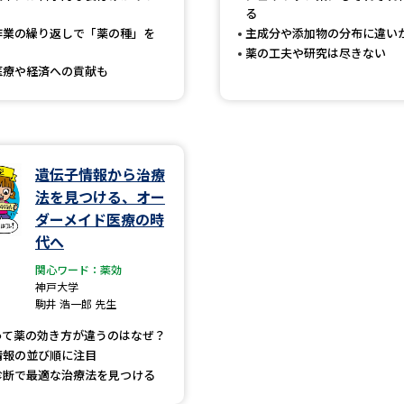
る
SELFBRAND特集ページ
作業の繰り返しで「薬の種」を
主成分や添加物の分布に違い
薬の工夫や研究は尽きない
オープンキャンパスなどを調
医療や経済への貢献も
オープンキャンパス検索
実施プログラ
来場型・Web型イベント特集
夢ナビ
遺伝子情報から治療
法を見つける、オー
ダーメイド医療の時
受験準備
代へ
関心ワード：薬効
神戸大学
志望校・出願校を調べる
駒井 浩一郎 先生
って薬の効き方が違うのはなぜ？
併願校選び
受験スケジュールを立てよ
情報の並び順に注目
テレメール全国一斉進学調査
新生活お
診断で最適な治療法を見つける