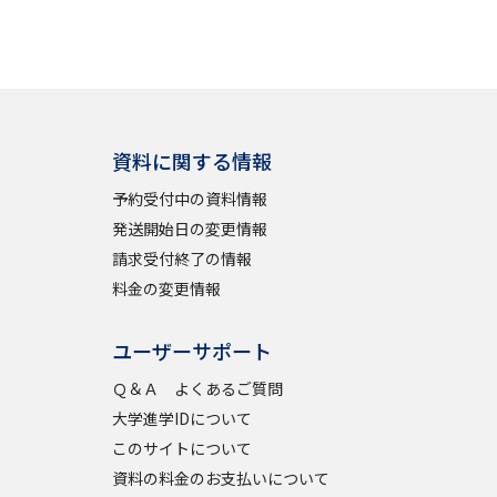
学問検索
資料に関する情報
野解説
学問の教科書
夢ナビライブ
予約受付中の資料情報
発送開始日の変更情報
請求受付終了の情報
料金の変更情報
ユーザーサポート
いて
このサイトについて
Ｑ＆Ａ よくあるご質問
・発送状況の確認
テレメール
お支払いサイト
大学進学IDについて
問合せ先
テレメール進学カタログ
訂正のご案内
このサイトについて
資料の料金のお支払いについて