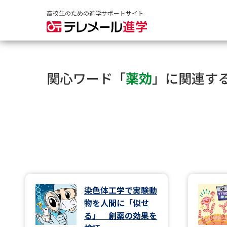
高校生のための進学サポートサイト
関心ワード「
薬効
」に関連す
染色体工学で実験動
物を人間に「似せ
る」 創薬の効果を