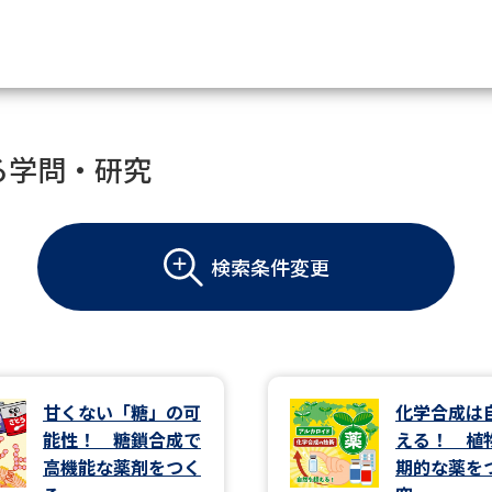
資料請求
る学問・研究
大学・短大の資料種類から請
検索条件変更
大学パンフ
学部・学科パンフ
総合型選抜・学校推薦型選抜 募集要項＆
大学入学共通テスト利用選抜の募集要項
大学・短大以外の資料から請
甘くない「糖」の可
化学合成は
能性！ 糖鎖合成で
える！ 植
専門学校の資料請求
大学院の資料請求
高機能な薬剤をつく
期的な薬を