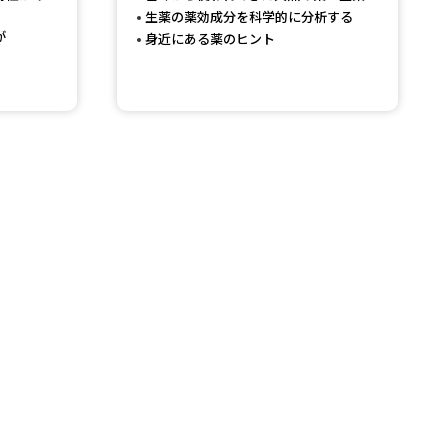
生薬の薬効成分を科学的に分析する
が
身近にある薬のヒント
べる
ムから探す
ライブ
資料検索
う
先輩が入学を決めた理由
役立ちガイド