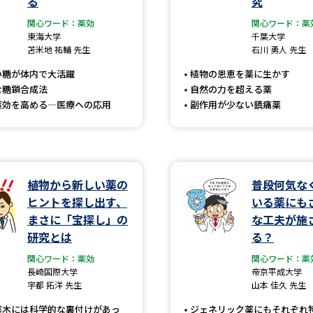
る
究
大学入学共通テスト「受験案内」の請求
関心ワード：薬効
関心ワード：薬
大学入学共通テスト「受験上の配慮案内
東海大学
千葉大学
苫米地 祐輔 先生
石川 勇人 先生
幼稚園教員資格認定試験
小学校教員資
い糖が体内で大活躍
植物の恩恵を薬に生かす
高等学校（情報）教員資格認定試験
な糖鎖合成法
自然の力を超える薬
薬効を高める―医療への応用
副作用が少ない鎮痛薬
大学研究
植物から新しい薬の
普段何気な
大学で学べる内容や特徴を調
ヒントを探し出す、
いる薬にも
まさに「宝探し」の
な工夫が施
新増設大学・学部・学科特集
国際・グ
研究とは
る？
データサイエンス特集
奨学金・特待生
関心ワード：薬効
関心ワード：薬
長崎国際大学
帝京平成大学
進路の３択
新学年スタート号特集ペー
宇都 拓洋 先生
山本 佳久 先生
新学年スタート号特集ページ（高2生用
薬木には科学的な裏付けがあっ
ジェネリック薬にもそれぞれ