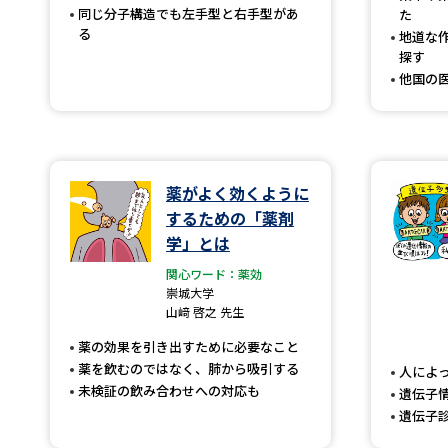
同じ分子構造でも左手型と右手型があ
た
る
地道な
探す
他国の
薬がよく効くように
するための「薬剤
学」とは
関心ワード：薬効
崇城大学
山﨑 啓之 先生
薬の効果を引き出すために必要なこと
薬を飲むのではなく、肺から吸引する
人によ
未検証の飲み合わせへの対応も
遺伝子
遺伝子