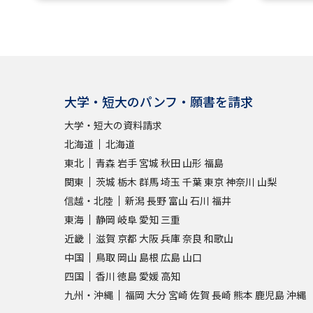
大学・短大のパンフ・願書を請求
大学・短大の資料請求
北海道
北海道
東北
青森
岩手
宮城
秋田
山形
福島
関東
茨城
栃木
群馬
埼玉
千葉
東京
神奈川
山梨
信越・北陸
新潟
長野
富山
石川
福井
東海
静岡
岐阜
愛知
三重
近畿
滋賀
京都
大阪
兵庫
奈良
和歌山
中国
鳥取
岡山
島根
広島
山口
四国
香川
徳島
愛媛
高知
九州・沖縄
福岡
大分
宮崎
佐賀
長崎
熊本
鹿児島
沖縄