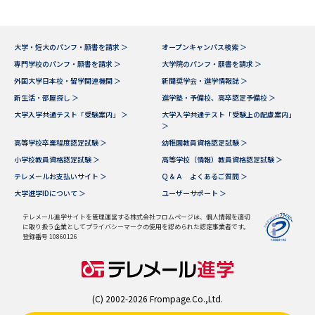
大学・短大のパンフ・願書を請求 ＞
オープンキャンパス検索 ＞
専門学校のパンフ・願書を請求 ＞
大学院のパンフ・願書を請求 ＞
外国大学日本校・留学関連機関 ＞
新聞奨学会・進学情報誌 ＞
新生活・部屋探し ＞
進学塾・予備校、高卒認定予備校 ＞
大学入学共通テスト「受験案内」 ＞
大学入学共通テスト「受験上の配慮案内」
＞
高等学校卒業程度認定試験 ＞
幼稚園教員資格認定試験 ＞
小学校教員資格認定試験 ＞
高等学校（情報）教員資格認定試験 ＞
テレメールお支払いサイト ＞
Ｑ＆Ａ よくあるご質問 ＞
大学進学IDについて ＞
ユーザーサポート ＞
テレメール進学サイトを管理運営する株式会社フロムページは、個人情報を適切
に取り扱う企業としてプライバシーマークの使用を認められた認定事業者です。
登録番号 10860126
(C) 2002-2026 Frompage.Co.,Ltd.