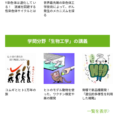
Y染色体は退化してい
世界最先端の染色体工
る！ 消滅を回避する
学技術によって、がん
性染色体サイクルとは
発生のメカニズムを探
る
学問分野「生物工学」の講義
コムギとヒト1万年の
ヒトのモデル動物を使
育種で新品種開発！
旅
った、ワクチン検定や
「遺伝的多様性を利用
薬の開発
した戦略」
一覧を表示