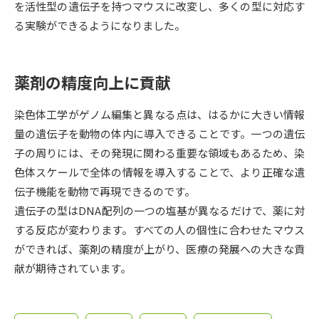
受験準備
資料検索
を活性型の遺伝子を持つマウスに改変し、多くの型に対応す
る実験ができるようになりました。
志望校・出願校を調べる
薬剤の精度向上に貢献
併願校選び
受験スケジュールを立てよう
染色体工学がゲノム編集と異なる点は、はるかに大きい情報
先輩が入学を決めた理由
量の遺伝子を動物の体内に導入できることです。一つの遺伝
テレメール全国一斉進学調査
子の周りには、その発現に関わる重要な領域もあるため、染
色体スケールで全体の情報を導入することで、より正確な遺
新生活お役立ちガイド
伝子機能を動物で再現できるのです。
遺伝子の型はDNA配列の一つの塩基が異なるだけで、薬に対
学問発見
学問検索
する反応が変わります。すべての人の個性に合わせたマウス
ができれば、薬剤の精度が上がり、医療の発展への大きな貢
献が期待されています。
大学で学びたい学問発見