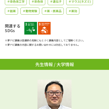
学問のミニ講義「夢ナビ講義」
＃染色体工学
＃染色体
＃遺伝子
学問分野解説
＃マウス(ネズミ)
＃創薬
＃動物実験
＃薬・医薬品
＃薬効
学問の教科書
夢ナビライブ
関連する
ユーザーサポート
SDGs
※夢ナビ講義は各講師の見解にもとづく講義内容としてご理解ください。
Ｑ＆Ａ よくあるご質問
大学進学IDについて
※夢ナビ講義の内容に関するお問い合わせには対応しておりません。
資料の料金の
受付内容・発送状況の確認
お支払いについて
先生情報 / 大学情報
テレメール
個人情報取扱規定
お支払いサイト
テレメール進学カタログ
特定商取引表記
訂正のご案内