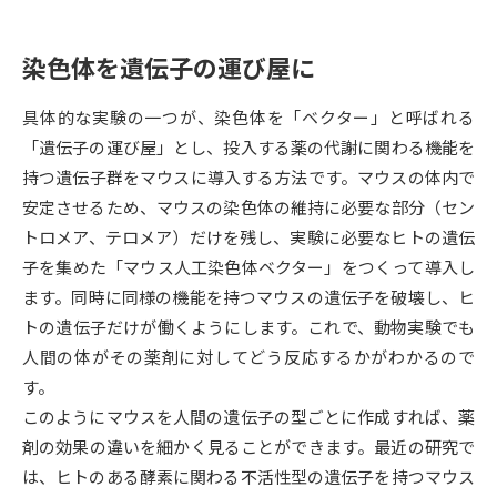
データサイエンス特集
奨学金・特待生制度特集
染色体を遺伝子の運び屋に
デジタルパンフレット
進路の３択
具体的な実験の一つが、染色体を「ベクター」と呼ばれる
「遺伝子の運び屋」とし、投入する薬の代謝に関わる機能を
新学年スタート号特集ページ
新学年スタート号特集ページ
持つ遺伝子群をマウスに導入する方法です。マウスの体内で
（高3生用）
（高2生用）
安定させるため、マウスの染色体の維持に必要な部分（セン
SELFBRAND特集ページ
トロメア、テロメア）だけを残し、実験に必要なヒトの遺伝
子を集めた「マウス人工染色体ベクター」をつくって導入し
オープンキャンパスなどを調べる
ます。同時に同様の機能を持つマウスの遺伝子を破壊し、ヒ
トの遺伝子だけが働くようにします。これで、動物実験でも
オープンキャンパス検索
実施プログラムから探す
人間の体がその薬剤に対してどう反応するかがわかるので
す。
来場型・Web型イベント特集
夢ナビライブ
このようにマウスを人間の遺伝子の型ごとに作成すれば、薬
剤の効果の違いを細かく見ることができます。最近の研究で
は、ヒトのある酵素に関わる不活性型の遺伝子を持つマウス