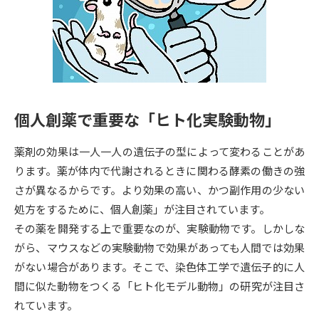
専門学校の資料請求
大学院の資料請求
大学入学共通テスト「受験案
留学・進学関連、塾・予備校
内」の請求
大学入学共通テスト「受験上の
高等学校卒業程度認定試験
配慮案内」の請求
個人創薬で重要な「ヒト化実験動物」
幼稚園教員資格認定試験
小学校教員資格認定試験
薬剤の効果は一人一人の遺伝子の型によって変わることがあ
高等学校（情報）教員資格認定
試験
ります。薬が体内で代謝されるときに関わる酵素の働きの強
さが異なるからです。より効果の高い、かつ副作用の少ない
処方をするために、個人創薬」が注目されています。
大学研究
大学検索
その薬を開発する上で重要なのが、実験動物です。しかしな
がら、マウスなどの実験動物で効果があっても人間では効果
がない場合があります。そこで、染色体工学で遺伝子的に人
大学で学べる内容や特徴を調べる
間に似た動物をつくる「ヒト化モデル動物」の研究が注目さ
国際・グローバルに強い大学特
れています。
新増設大学・学部・学科特集
集