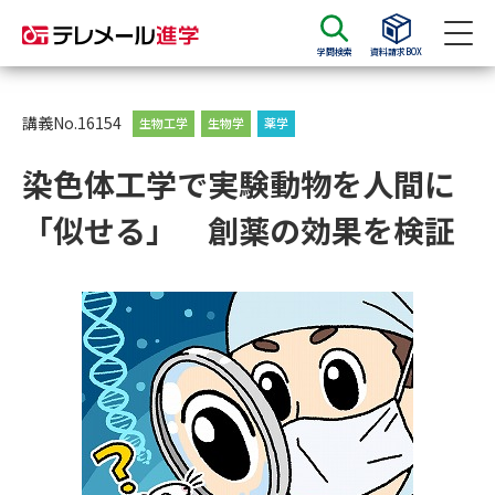
学問検索
資料請求BOX
資料請求
資料検索
講義No.16154
生物工学
生物学
薬学
染色体工学で実験動物を人間に
大学・短大の資料種類から請求
「似せる」 創薬の効果を検証
大学パンフ
学部・学科パンフ
総合型選抜・学校推薦型選抜 募
大学入学共通テスト利用選抜の
集要項＆願書
募集要項＆願書
過去問題集
大学・短大以外の資料から請求