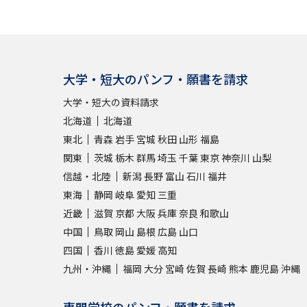
大学・短大のパンフ・願書を請求
大学・短大の資料請求
北海道
北海道
東北
青森
岩手
宮城
秋田
山形
福島
関東
茨城
栃木
群馬
埼玉
千葉
東京
神奈川
山梨
信越・北陸
新潟
長野
富山
石川
福井
東海
静岡
岐阜
愛知
三重
近畿
滋賀
京都
大阪
兵庫
奈良
和歌山
中国
鳥取
岡山
島根
広島
山口
四国
香川
徳島
愛媛
高知
九州・沖縄
福岡
大分
宮崎
佐賀
長崎
熊本
鹿児島
沖縄