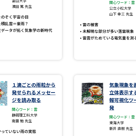
富山大学
大学入学共通テスト「受験案内」の請求
関心ワード：雲
濱田 篤 先生
公立小松大学
大学入学共通テスト「受験上の配慮案内
山下 幸三 先生
をのぞく宇宙の目
幼稚園教員資格認定試験
小学校教員資
た積乱雲＝豪雨？
雷の被害
星データが拓く気象学の新時代
未解明な部分が多い落雷現象
高等学校（情報）教員資格認定試験
雷雲がためている電気量を測
大学研究
１滴ごとの雨粒から
気象現象を
大学で学べる内容や特徴を調
発せられるメッセー
立体表示す
新増設大学・学部・学科特集
国際・グ
ジを読み取る
報可視化ツ
発
関心ワード：雲
データサイエンス特集
奨学金・特待生
静岡理工科大学
関心ワード：雲
進路の３択
新学年スタート号特集ペー
南齋 勉 先生
東海大学
新井 直樹 先生
新学年スタート号特集ページ（高2生用
かっていない雨の実態