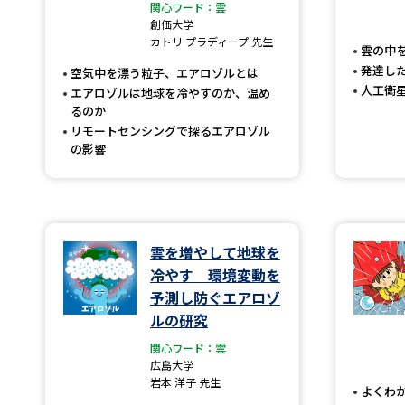
関心ワード：雲
創価大学
カトリ プラディープ 先生
雲の中
発達し
空気中を漂う粒子、エアロゾルとは
人工衛
エアロゾルは地球を冷やすのか、温め
るのか
リモートセンシングで探るエアロゾル
の影響
雲を増やして地球を
冷やす 環境変動を
予測し防ぐエアロゾ
ルの研究
関心ワード：雲
広島大学
岩本 洋子 先生
よくわ