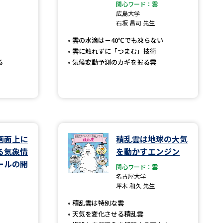
関心ワード：雲
広島大学
」の請求
高等学校卒業程度認定試験
石坂 昌司 先生
格認定試験
雲の水滴は－40℃でも凍らない
雲に触れずに「つまむ」技術
る
気候変動予測のカギを握る雲
大学検索
画面上に
積乱雲は地球の大気
べる
る気象情
を動かすエンジン
ローバルに強い大学特集
ールの開
関心ワード：雲
名古屋大学
制度特集
デジタルパンフレット
坪木 和久 先生
ジ（高3生用）
積乱雲は特別な雲
天気を変化させる積乱雲
）