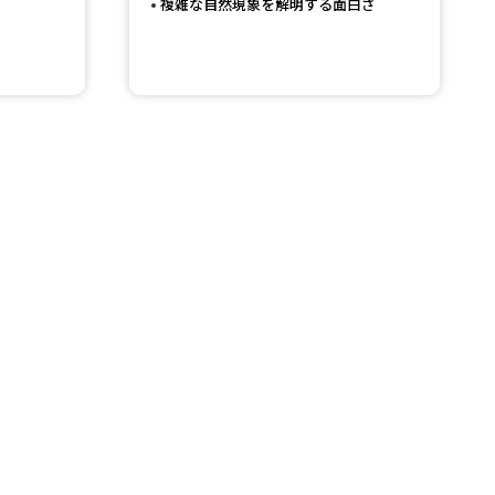
複雑な自然現象を解明する面白さ
べる
ムから探す
ライブ
資料検索
う
先輩が入学を決めた理由
役立ちガイド