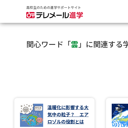
高校生のための進学サポートサイト
関心ワード「
雲
」に関連する
温暖化に影響する大
気中の粒子？ エア
ロゾルの役割とは