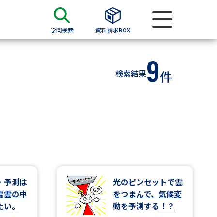
学問検索
資料請求BOX
9
資料検索
検索結果
件
求
願書
＆願書
過去問題集
求
・予測は
光のピンセットで雲
雷雲の中
をつまんで、気候変
留学・進学関連、塾・予備校
たい。
動を予測する！？