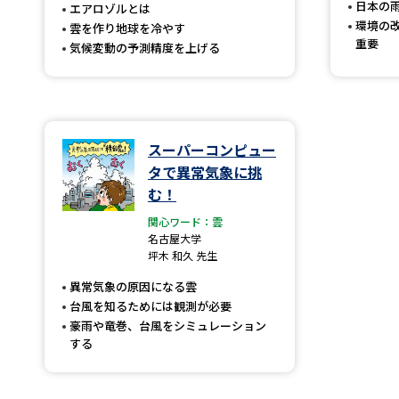
日本の
エアロゾルとは
環境の
雲を作り地球を冷やす
重要
気候変動の予測精度を上げる
スーパーコンピュー
タで異常気象に挑
む！
関心ワード：雲
名古屋大学
坪木 和久 先生
異常気象の原因になる雲
台風を知るためには観測が必要
豪雨や竜巻、台風をシミュレーション
する