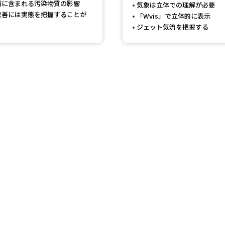
雨に含まれる汚染物質の影響
気象は立体での理解が必要
SELFBRAND特集ページ
改善には実態を把握することが
「Wvis」で立体的に表示
ジェット気流を把握する
オープンキャンパスなどを調
オープンキャンパス検索
実施プログラ
来場型・Web型イベント特集
夢ナビ
受験準備
志望校・出願校を調べる
併願校選び
受験スケジュールを立てよ
テレメール全国一斉進学調査
新生活お