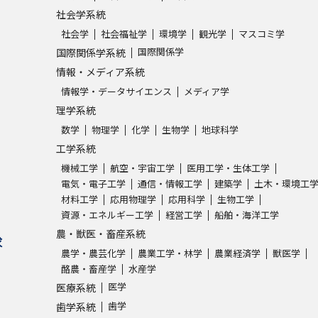
社会学系統
社会学
社会福祉学
環境学
観光学
マスコミ学
国際関係学
国際関係学系統
情報・メディア系統
情報学・データサイエンス
メディア学
理学系統
数学
物理学
化学
生物学
地球科学
工学系統
機械工学
航空・宇宙工学
医用工学・生体工学
電気・電子工学
通信・情報工学
建築学
土木・環境工
材料工学
応用物理学
応用科学
生物工学
資源・エネルギー工学
経営工学
船舶・海洋工学
農・獣医・畜産系統
求
農学・農芸化学
農業工学・林学
農業経済学
獣医学
酪農・畜産学
水産学
医学
医療系統
歯学
歯学系統