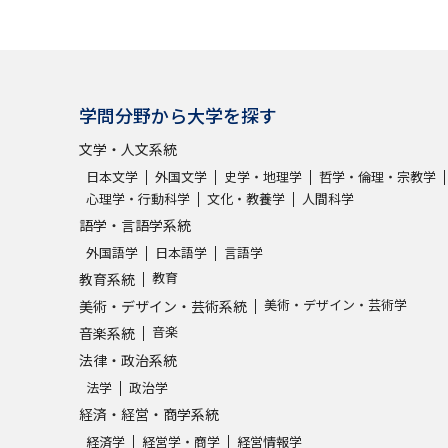
学問発見
学問分野から大学を探す
大学で学びたい学問発見
文学・人文系統
学問のミニ講義「夢ナビ講義」
学問分
日本文学
外国文学
史学・地理学
哲学・倫理・宗教学
心理学・行動科学
文化・教養学
人間科学
語学・言語学系統
外国語学
日本語学
言語学
ユーザーサポート
教育
教育系統
美術・デザイン・芸術学
美術・デザイン・芸術系統
Ｑ＆Ａ よくあるご質問
大学進学IDにつ
音楽
音楽系統
法律・政治系統
資料の料金の
お支払いについて
受付内容
法学
政治学
個人情報取扱規定
特定商取引表記
お
経済・経営・商学系統
受験情報リンク
経済学
経営学・商学
経営情報学