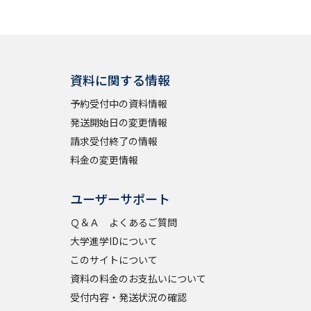
学問検索
資料に関する情報
予約受付中の資料情報
野解説
学問の教科書
夢ナビライブ
発送開始日の変更情報
請求受付終了の情報
料金の変更情報
ユーザーサポート
Ｑ＆Ａ よくあるご質問
いて
このサイトについて
大学進学IDについて
・発送状況の確認
テレメール
お支払いサイト
このサイトについて
問合せ先
テレメール進学カタログ
訂正のご案内
資料の料金のお支払いについて
受付内容・発送状況の確認