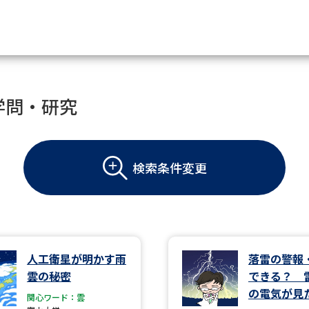
資料請求
学問・研究
大学・短大の資料種類から請
検索条件変更
大学パンフ
学部・学科パンフ
総合型選抜・学校推薦型選抜 募集要項＆
大学入学共通テスト利用選抜の募集要項
大学・短大以外の資料から請
人工衛星が明かす雨
落雷の警報
雲の秘密
できる？ 
専門学校の資料請求
大学院の資料請求
の電気が見
関心ワード：雲