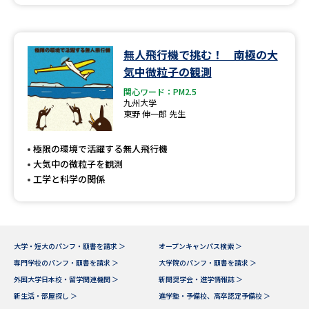
無人飛行機で挑む！ 南極の大
気中微粒子の観測
関心ワード：PM2.5
九州大学
東野 伸一郎 先生
極限の環境で活躍する無人飛行機
大気中の微粒子を観測
工学と科学の関係
大学・短大のパンフ・願書を請求 ＞
オープンキャンパス検索 ＞
専門学校のパンフ・願書を請求 ＞
大学院のパンフ・願書を請求 ＞
外国大学日本校・留学関連機関 ＞
新聞奨学会・進学情報誌 ＞
新生活・部屋探し ＞
進学塾・予備校、高卒認定予備校 ＞