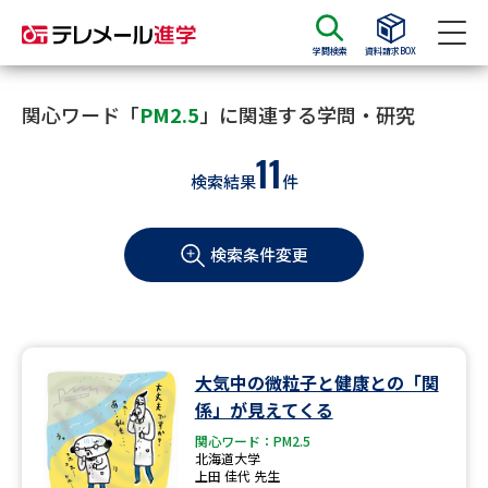
学問検索
資料請求BOX
資料請求
資料検索
関心ワード「
PM2.5
」に関連する学問・研究
11
検索結果
件
大学・短大の資料種類から請求
検索条件変更
大学パンフ
学部・学科パンフ
総合型選抜・学校推薦型選抜 募
大学入学共通テスト利用選抜の
集要項＆願書
募集要項＆願書
過去問題集
大気中の微粒子と健康との「関
係」が見えてくる
大学・短大以外の資料から請求
関心ワード：PM2.5
北海道大学
上田 佳代 先生