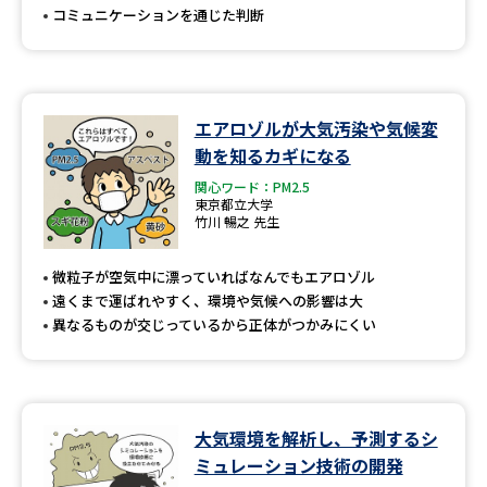
コミュニケーションを通じた判断
エアロゾルが大気汚染や気候変
動を知るカギになる
関心ワード：PM2.5
東京都立大学
竹川 暢之 先生
微粒子が空気中に漂っていればなんでもエアロゾル
遠くまで運ばれやすく、環境や気候への影響は大
異なるものが交じっているから正体がつかみにくい
大気環境を解析し、予測するシ
ミュレーション技術の開発