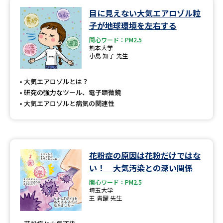
目に見えない大気エアロゾル粒
データサイエンス特集
奨学金・特待生制度特集
子が地球環境を左右する
関心ワード：PM2.5
デジタルパンフレット
進路の３択
熊本大学
小島 知子 先生
新学年スタート号特集ページ
新学年スタート号特集ページ
（高3生用）
（高2生用）
大気エアロゾルとは？
研究の強力なツール、電子顕微鏡
SELFBRAND特集ページ
大気エアロゾルと病気の関連性
オープンキャンパスなどを調べる
花粉症の原因は花粉だけではな
オープンキャンパス検索
実施プログラムから探す
い！ 大気汚染との深い関係
関心ワード：PM2.5
来場型・Web型イベント特集
夢ナビライブ
埼玉大学
王 青躍 先生