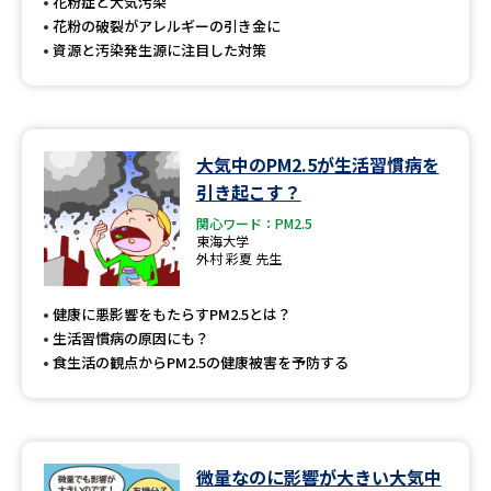
受験準備
資料検索
花粉症と大気汚染
花粉の破裂がアレルギーの引き金に
資源と汚染発生源に注目した対策
志望校・出願校を調べる
併願校選び
受験スケジュールを立てよう
大気中のPM2.5が生活習慣病を
引き起こす？
先輩が入学を決めた理由
テレメール全国一斉進学調査
関心ワード：PM2.5
東海大学
外村 彩夏 先生
新生活お役立ちガイド
健康に悪影響をもたらすPM2.5とは？
生活習慣病の原因にも？
学問発見
学問検索
食生活の観点からPM2.5の健康被害を予防する
大学で学びたい学問発見
微量なのに影響が大きい大気中