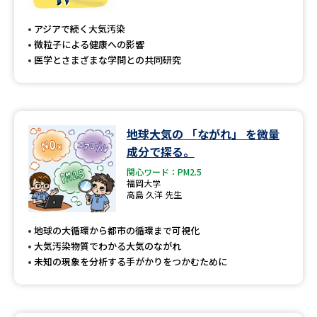
専門学校の資料請求
大学院の資料請求
アジアで続く大気汚染
大学入学共通テスト「受験案
留学・進学関連、塾・予備校
微粒子による健康への影響
内」の請求
医学とさまざまな学問との共同研究
大学入学共通テスト「受験上の
高等学校卒業程度認定試験
配慮案内」の請求
幼稚園教員資格認定試験
小学校教員資格認定試験
地球大気の 「ながれ」 を微量
成分で探る。
高等学校（情報）教員資格認定
試験
関心ワード：PM2.5
福岡大学
高島 久洋 先生
大学研究
大学検索
地球の大循環から都市の循環まで可視化
大気汚染物質でわかる大気のながれ
未知の現象を分析する手がかりをつかむために
大学で学べる内容や特徴を調べる
国際・グローバルに強い大学特
新増設大学・学部・学科特集
集