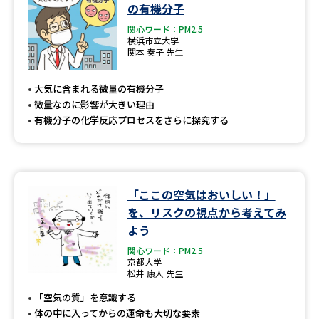
学問のミニ講義「夢ナビ講義」
学問分野解説
の有機分子
関心ワード：PM2.5
横浜市立大学
学問の教科書
夢ナビライブ
関本 奏子 先生
ユーザーサポート
大気に含まれる微量の有機分子
微量なのに影響が大きい理由
有機分子の化学反応プロセスをさらに探究する
Ｑ＆Ａ よくあるご質問
大学進学IDについて
資料の料金の
受付内容・発送状況の確認
お支払いについて
「ここの空気はおいしい！」
テレメール
個人情報取扱規定
お支払いサイト
を、リスクの視点から考えてみ
よう
テレメール進学カタログ
特定商取引表記
訂正のご案内
関心ワード：PM2.5
京都大学
松井 康人 先生
「空気の質」を意識する
体の中に入ってからの運命も大切な要素