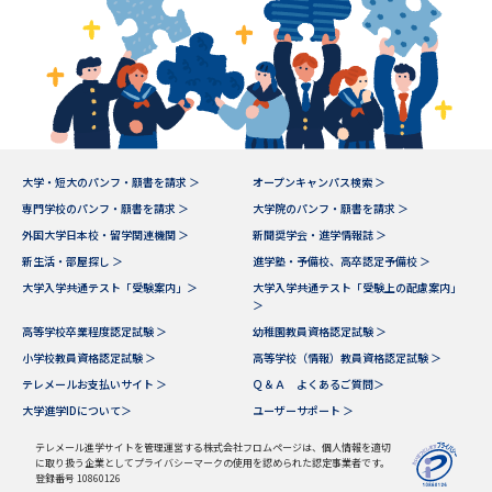
大学・短大のパンフ・願書を請求 ＞
オープンキャンパス検索 ＞
専門学校のパンフ・願書を請求 ＞
大学院のパンフ・願書を請求 ＞
外国大学日本校・留学関連機関 ＞
新聞奨学会・進学情報誌 ＞
新生活・部屋探し ＞
進学塾・予備校、高卒認定予備校 ＞
大学入学共通テスト「受験案内」＞
大学入学共通テスト「受験上の配慮案内」
＞
高等学校卒業程度認定試験 ＞
幼稚園教員資格認定試験 ＞
小学校教員資格認定試験 ＞
高等学校（情報）教員資格認定試験 ＞
テレメールお支払いサイト ＞
Ｑ＆Ａ よくあるご質問＞
大学進学IDについて＞
ユーザーサポート ＞
テレメール進学サイトを管理運営する株式会社フロムページは、個人情報を適切
に取り扱う企業としてプライバシーマークの使用を認められた認定事業者です。
登録番号 10860126