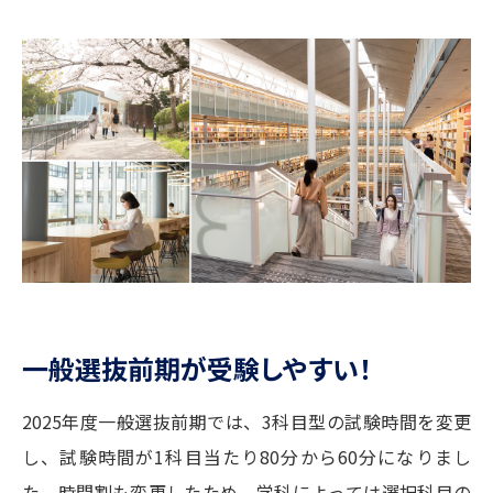
学問の教科書
夢ナビライブ
ユーザーサポート
Ｑ＆Ａ よくあるご質問
大学進学IDについて
資料の料金の
受付内容・発送状況の確認
お支払いについて
テレメール
個人情報取扱規定
お支払いサイト
テレメール進学カタログ
特定商取引表記
訂正のご案内
一般選抜前期が受験しやすい！
2025年度一般選抜前期では、3科目型の試験時間を変更
し、試験時間が1科目当たり80分から60分になりまし
た。時間割も変更したため、学科によっては選択科目の