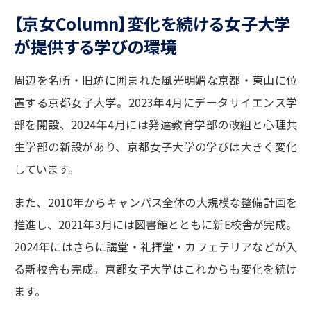
志望校・出願校を調べる
【京女Column】変化を続ける女子大学
が提供する学びの環境
併願校選び
受験スケジュールを立てよう
周辺を名所・旧跡に囲まれた風光明媚な京都・東山に位
先輩が入学を決めた理由
テレメール全国一斉進学調査
置する京都女子大学。2023年4月にデータサイエンス学
部を開設、2024年4月には発達教育学部の改組と心理共
新生活お役立ちガイド
生学部の新設があり、京都女子大学の学びは大きく変化
しています。
学問発見
学問検索
また、2010年からキャンパス全体の大規模な整備計画を
推進し、2021年3月には図書館とともに新E校舎が完成。
大学で学びたい学問発見
2024年にはさらに講堂・礼拝堂・カフェテリアなどが入
る新校舎も完成。京都女子大学はこれからも変化を続け
学問のミニ講義「夢ナビ講義」
学問分野解説
ます。