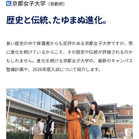
専門学校の資料請求
大学院の資料請求
京都女子大学
（京都府）
大学入学共通テスト「受験案
歴史と伝統、たゆまぬ進化。
留学・進学関連、塾・予備校
内」の請求
大学入学共通テスト「受験上の
高等学校卒業程度認定試験
配慮案内」の請求
長い歴史の中で保護者からも定評のある京都女子大学ですが、常
幼稚園教員資格認定試験
小学校教員資格認定試験
に進化を続けているからこそ、その歴史や伝統が評価されるのか
もしれません。進化を続ける京都女子大学の、最新のキャンパス
高等学校（情報）教員資格認定
整備計画や、2026年度入試について紹介します。
試験
大学研究
大学検索
大学で学べる内容や特徴を調べる
国際・グローバルに強い大学特
新増設大学・学部・学科特集
集