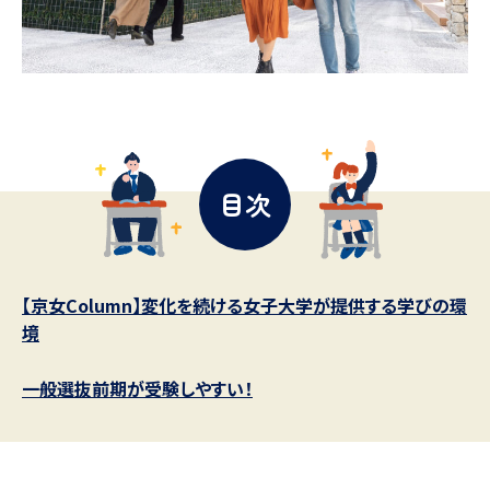
データサイエンス特集
奨学金・特待生制度特集
デジタルパンフレット
進路の３択
新学年スタート号特集ページ
新学年スタート号特集ページ
（高3生用）
（高2生用）
目次
オープンキャンパスなどを調べる
オープンキャンパス検索
実施プログラムから探す
【京女Column】変化を続ける女子大学が提供する学びの環
境
来場型・Web型イベント特集
夢ナビライブ
一般選抜前期が受験しやすい！
受験準備
資料検索