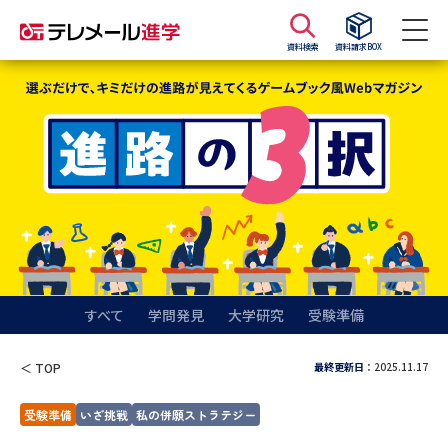
資料検索
資料請求BOX
資料請求
資料検索
大学・短大の資料種類から請求
大学パンフ
学部・学科パンフ
総合型選抜・学校推薦型選抜 募
大学入学共通テスト利用選抜の
集要項＆願書
募集要項＆願書
すべて
学問発見
大学研究
受験準備
過去問題集
最終更新日
：2025.11.17
＜ TOP
大学・短大以外の資料から請求
受験準備
いざ挑戦
私の併願ストラテジー