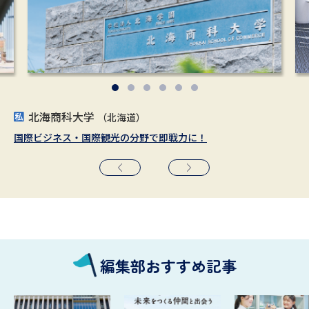
北海商科大学
大阪経済法科大学
大阪女学院大学／大阪女学院短期大学
広島修道大学
神奈川大学
上智大学
（東京都）
（神奈川県）
（北海道）
（広島県）
（大阪府）
（大阪府）
国際ビジネス・国際観光の分野で即戦力に！
世界中から集う仲間と共に学ぶ
都市型・国際教養教育の女子大で学び、大阪の中心から世界へ。
国際平和文化都市広島から世界へ羽ばたく人材を育成
国際都市YOKOHAMAから、世界へ、そして未来へ
世界の叡智が集結する専門教育とグローバル教養教育
編集部おすすめ記事