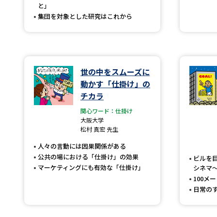
と」
集団を対象とした研究はこれから
世の中をスムーズに
動かす「仕掛け」の
チカラ
関心ワード：仕掛け
大阪大学
松村 真宏 先生
人々の言動には因果関係がある
公共の場における「仕掛け」の効果
ビルを
マーケティングにも有効な「仕掛け」
シネマ
100メ
日常の