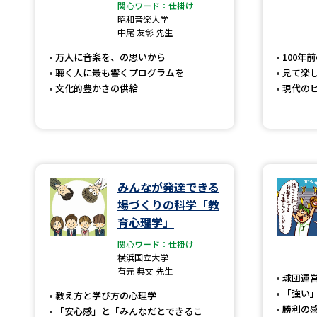
関心ワード：仕掛け
昭和音楽大学
中尾 友彰 先生
万人に音楽を、の思いから
100年
聴く人に最も響くプログラムを
見て楽
文化的豊かさの供給
現代の
みんなが発達できる
場づくりの科学「教
育心理学」
関心ワード：仕掛け
横浜国立大学
有元 典文 先生
球団運
「強い
教え方と学び方の心理学
勝利の
「安心感」と「みんなだとできるこ