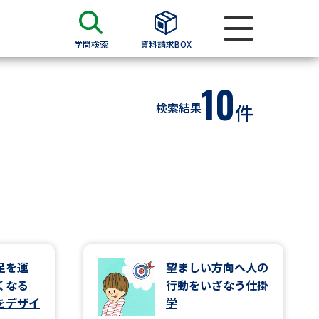
学問検索
資料請求BOX
10
資料検索
検索結果
件
求
願書
＆願書
過去問題集
求
足を運
望ましい方向へ人の
くなる
行動をいざなう仕掛
留学・進学関連、塾・予備校
をデザイ
学