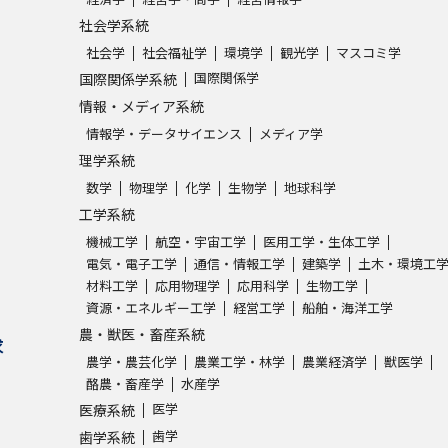
社会学系統
社会学
社会福祉学
環境学
観光学
マスコミ学
国際関係学
国際関係学系統
情報・メディア系統
情報学・データサイエンス
メディア学
理学系統
数学
物理学
化学
生物学
地球科学
工学系統
機械工学
航空・宇宙工学
医用工学・生体工学
電気・電子工学
通信・情報工学
建築学
土木・環境工
材料工学
応用物理学
応用科学
生物工学
資源・エネルギー工学
経営工学
船舶・海洋工学
農・獣医・畜産系統
求
農学・農芸化学
農業工学・林学
農業経済学
獣医学
酪農・畜産学
水産学
医学
医療系統
歯学
歯学系統