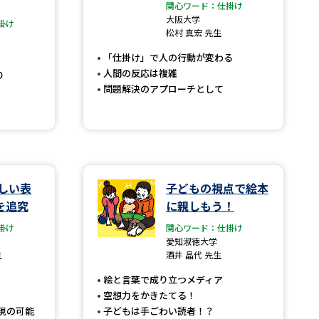
関心ワード：仕掛け
大阪大学
掛け
」の請求
高等学校卒業程度認定試験
松村 真宏 先生
格認定試験
「仕掛け」で人の行動が変わる
人間の反応は複雑
り
問題解決のアプローチとして
大学検索
しい表
子どもの視点で絵本
べる
を追究
に親しもう！
掛け
関心ワード：仕掛け
ローバルに強い大学特集
愛知淑徳大学
生
酒井 晶代 先生
制度特集
デジタルパンフレット
絵と言葉で成り立つメディア
ジ（高3生用）
空想力をかきたてる！
）
現の可能
子どもは手ごわい読者！？