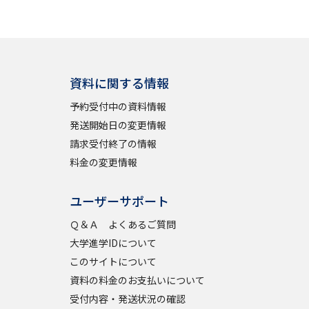
学問検索
資料に関する情報
予約受付中の資料情報
野解説
学問の教科書
夢ナビライブ
発送開始日の変更情報
請求受付終了の情報
料金の変更情報
ユーザーサポート
Ｑ＆Ａ よくあるご質問
いて
このサイトについて
大学進学IDについて
・発送状況の確認
テレメール
お支払いサイト
このサイトについて
問合せ先
テレメール進学カタログ
訂正のご案内
資料の料金のお支払いについて
受付内容・発送状況の確認