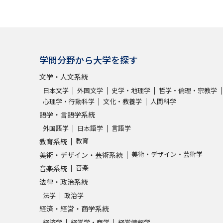
学問発見
学問分野から大学を探す
大学で学びたい学問発見
文学・人文系統
学問のミニ講義「夢ナビ講義」
学問分
日本文学
外国文学
史学・地理学
哲学・倫理・宗教学
心理学・行動科学
文化・教養学
人間科学
語学・言語学系統
外国語学
日本語学
言語学
ユーザーサポート
教育
教育系統
美術・デザイン・芸術学
美術・デザイン・芸術系統
Ｑ＆Ａ よくあるご質問
大学進学IDにつ
音楽
音楽系統
資料の料金の
お支払いについて
受付内容
法律・政治系統
法学
政治学
個人情報取扱規定
特定商取引表記
お
経済・経営・商学系統
受験情報リンク
経済学
経営学・商学
経営情報学