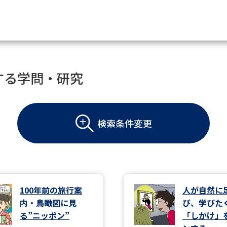
資料請求
する学問・研究
大学・短大の資料種類から請
検索条件変更
大学パンフ
学部・学科パンフ
総合型選抜・学校推薦型選抜 募集要項＆
大学入学共通テスト利用選抜の募集要項
大学・短大以外の資料から請
100年前の旅行案
人が自然に
内・鳥瞰図に見
び、学びた
専門学校の資料請求
大学院の資料請求
る”ニッポン”
「しかけ」