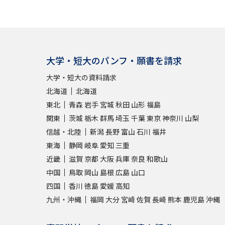
大学・短大のパンフ・願書を請求
大学・短大の資料請求
北海道
北海道
東北
青森
岩手
宮城
秋田
山形
福島
関東
茨城
栃木
群馬
埼玉
千葉
東京
神奈川
山梨
信越・北陸
新潟
長野
富山
石川
福井
東海
静岡
岐阜
愛知
三重
近畿
滋賀
京都
大阪
兵庫
奈良
和歌山
中国
鳥取
岡山
島根
広島
山口
四国
香川
徳島
愛媛
高知
九州・沖縄
福岡
大分
宮崎
佐賀
長崎
熊本
鹿児島
沖縄