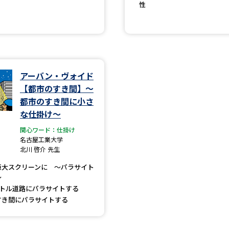
性
SELFBRAND特集ページ
オープンキャンパスなどを調
オープンキャンパス検索
実施プログラ
アーバン・ヴォイド
来場型・Web型イベント特集
夢ナビ
【都市のすき間】～
都市のすき間に小さ
な仕掛け～
受験準備
関心ワード：仕掛け
名古屋工業大学
北川 啓介 先生
志望校・出願校を調べる
巨大スクリーンに ～パラサイト
～
ートル道路にパラサイトする
併願校選び
受験スケジュールを立てよ
すき間にパラサイトする
テレメール全国一斉進学調査
新生活お