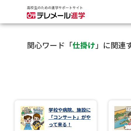
高校生のための進学サポートサイト
関心ワード「
仕掛け
」に関連
学校や病院、施設に
「コンサート」がや
って来る！