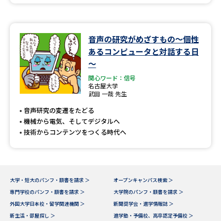
音声の研究がめざすもの～個性
あるコンピュータと対話する日
～
関心ワード：信号
名古屋大学
武田 一哉 先生
音声研究の変遷をたどる
機械から電気、そしてデジタルへ
技術からコンテンツをつくる時代へ
大学・短大のパンフ・願書を請求 ＞
オープンキャンパス検索 ＞
専門学校のパンフ・願書を請求 ＞
大学院のパンフ・願書を請求 ＞
外国大学日本校・留学関連機関 ＞
新聞奨学会・進学情報誌 ＞
新生活・部屋探し ＞
進学塾・予備校、高卒認定予備校 ＞