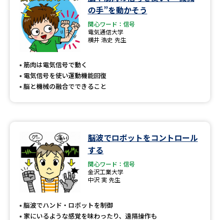
学問のミニ講義「夢ナビ講義」
学問分野解説
の手”を動かそう
関心ワード：信号
学問の教科書
夢ナビライブ
電気通信大学
横井 浩史 先生
ユーザーサポート
筋肉は電気信号で動く
電気信号を使い運動機能回復
Ｑ＆Ａ よくあるご質問
大学進学IDについて
脳と機械の融合でできること
資料の料金の
受付内容・発送状況の確認
お支払いについて
テレメール
脳波でロボットをコントロール
個人情報取扱規定
お支払いサイト
する
テレメール進学カタログ
関心ワード：信号
特定商取引表記
訂正のご案内
金沢工業大学
中沢 実 先生
脳波でハンド・ロボットを制御
家にいるような感覚を味わったり、遠隔操作も