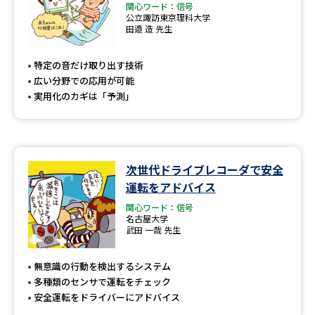
関心ワード：信号
公立諏訪東京理科大学
田邉 造 先生
特定の音だけ取り出す技術
広い分野での応用が可能
実用化のカギは「予測」
次世代ドライブレコーダで安全
運転をアドバイス
関心ワード：信号
名古屋大学
武田 一哉 先生
無意識の行動を検出するシステム
多種類のセンサで運転をチェック
安全運転をドライバーにアドバイス