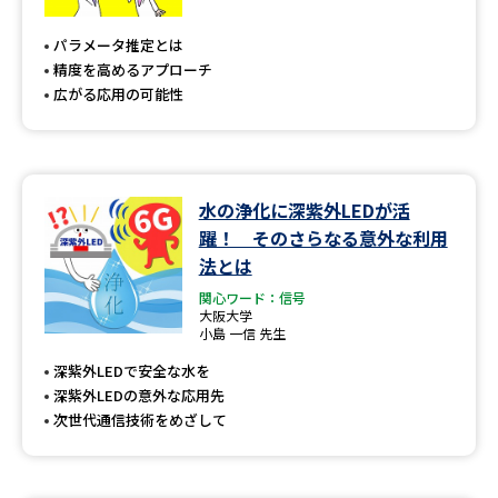
専門学校の資料請求
大学院の資料請求
パラメータ推定とは
大学入学共通テスト「受験案
留学・進学関連、塾・予備校
精度を高めるアプローチ
内」の請求
広がる応用の可能性
大学入学共通テスト「受験上の
高等学校卒業程度認定試験
配慮案内」の請求
幼稚園教員資格認定試験
小学校教員資格認定試験
水の浄化に深紫外LEDが活
躍！ そのさらなる意外な利用
高等学校（情報）教員資格認定
試験
法とは
関心ワード：信号
大阪大学
小島 一信 先生
大学研究
大学検索
深紫外LEDで安全な水を
深紫外LEDの意外な応用先
次世代通信技術をめざして
大学で学べる内容や特徴を調べる
国際・グローバルに強い大学特
新増設大学・学部・学科特集
集