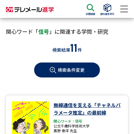
学問検索
資料請求BOX
資料請求
資料検索
関心ワード「
信号
」に関連する学問・研究
11
検索結果
件
大学・短大の資料種類から請求
検索条件変更
大学パンフ
学部・学科パンフ
総合型選抜・学校推薦型選抜 募
大学入学共通テスト利用選抜の
集要項＆願書
募集要項＆願書
過去問題集
無線通信を支える「チャネルパ
ラメータ推定」の最前線
大学・短大以外の資料から請求
関心ワード：信号
公立千歳科学技術大学
髙野 泰洋 先生