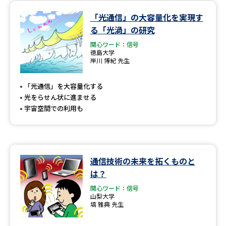
「光通信」の大容量化を実現す
データサイエンス特集
奨学金・特待生制度特集
る「光渦」の研究
関心ワード：信号
デジタルパンフレット
進路の３択
徳島大学
岸川 博紀 先生
新学年スタート号特集ページ
新学年スタート号特集ページ
（高3生用）
（高2生用）
「光通信」を大容量化する
光をらせん状に進ませる
SELFBRAND特集ページ
宇宙空間での利用も
オープンキャンパスなどを調べる
オープンキャンパス検索
実施プログラムから探す
通信技術の未来を拓くものと
は？
来場型・Web型イベント特集
夢ナビライブ
関心ワード：信号
山梨大学
塙 雅典 先生