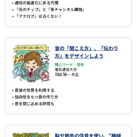
受験準備
資料検索
通信の高速化にある代償
「光のチップ」と「多チャンネル構想」
「アナログ」は古くない！
志望校・出願校を調べる
併願校選び
受験スケジュールを立てよう
音の「聞こえ方」、「伝わり
方」をデザインしよう
先輩が入学を決めた理由
テレメール全国一斉進学調査
関心ワード：信号
電気通信大学
新生活お役立ちガイド
羽田 陽一 先生
音波の性質を利用する
指向性をもつ音の作り方
学問発見
学問検索
音を閉じ込める研究も
大学で学びたい学問発見
脳や筋肉の信号を使い、“機械