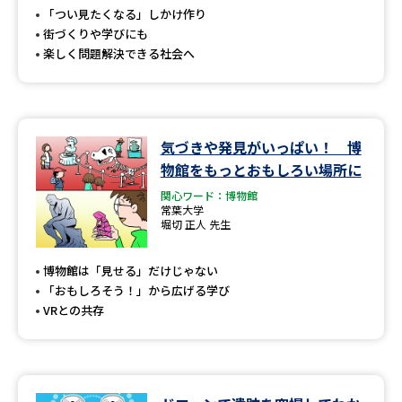
受験準備
資料検索
「つい見たくなる」しかけ作り
街づくりや学びにも
楽しく問題解決できる社会へ
志望校・出願校を調べる
併願校選び
受験スケジュールを立てよう
気づきや発見がいっぱい！ 博
先輩が入学を決めた理由
テレメール全国一斉進学調査
物館をもっとおもしろい場所に
関心ワード：博物館
常葉大学
新生活お役立ちガイド
堀切 正人 先生
博物館は「見せる」だけじゃない
学問発見
学問検索
「おもしろそう！」から広げる学び
VRとの共存
大学で学びたい学問発見