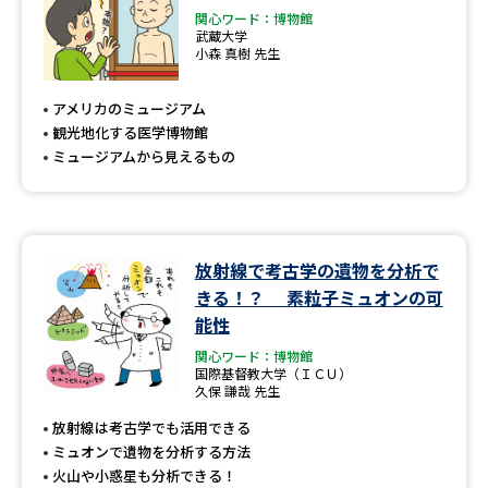
関心ワード：博物館
武蔵大学
小森 真樹 先生
アメリカのミュージアム
観光地化する医学博物館
ミュージアムから見えるもの
放射線で考古学の遺物を分析で
きる！？ 素粒子ミュオンの可
能性
関心ワード：博物館
国際基督教大学（ＩＣＵ）
久保 謙哉 先生
放射線は考古学でも活用できる
ミュオンで遺物を分析する方法
火山や小惑星も分析できる！