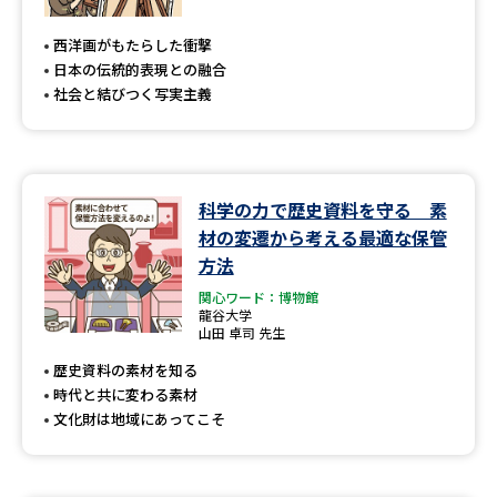
専門学校の資料請求
大学院の資料請求
西洋画がもたらした衝撃
大学入学共通テスト「受験案
留学・進学関連、塾・予備校
日本の伝統的表現との融合
内」の請求
社会と結びつく写実主義
大学入学共通テスト「受験上の
高等学校卒業程度認定試験
配慮案内」の請求
幼稚園教員資格認定試験
小学校教員資格認定試験
科学の力で歴史資料を守る 素
材の変遷から考える最適な保管
高等学校（情報）教員資格認定
試験
方法
関心ワード：博物館
龍谷大学
山田 卓司 先生
大学研究
大学検索
歴史資料の素材を知る
時代と共に変わる素材
文化財は地域にあってこそ
大学で学べる内容や特徴を調べる
国際・グローバルに強い大学特
新増設大学・学部・学科特集
集