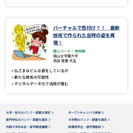
バーチャルで色付け？！ 最新
技術で作られた当時の姿を再
現！
関心ワード：博物館
椙山女学園大学
見田 隆鑑 先生
仏さまはどんな姿をしているか
新たな発見の可能性
デジタルデータ化で活用が進む
大学・短大のパンフ・願書を請求 ＞
オープンキャンパス検索 ＞
専門学校のパンフ・願書を請求 ＞
大学院のパンフ・願書を請求 ＞
外国大学日本校・留学関連機関 ＞
新聞奨学会・進学情報誌 ＞