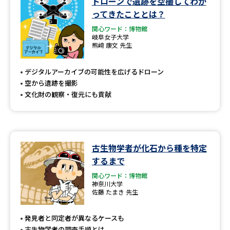
ドローンで遺跡を空撮してわか
学問のミニ講義「夢ナビ講義」
学問分野解説
ってきたこととは？
関心ワード：博物館
学問の教科書
夢ナビライブ
岐阜女子大学
熊﨑 康文 先生
ユーザーサポート
デジタルアーカイブの可能性を広げるドローン
空から遺跡を撮影
Ｑ＆Ａ よくあるご質問
大学進学IDについて
文化財の観察・復元にも貢献
資料の料金の
受付内容・発送状況の確認
お支払いについて
テレメール
個人情報取扱規定
古生物学者が化石から種を特定
お支払いサイト
するまで
テレメール進学カタログ
特定商取引表記
関心ワード：博物館
訂正のご案内
神奈川大学
佐藤 たまき 先生
発見者と同定者が異なるケースも
古生物学者の調査手順とは