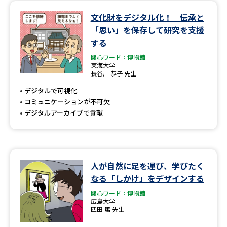
文化財をデジタル化！ 伝承と
データサイエンス特集
奨学金・特待生制度特集
「思い」を保存して研究を支援
する
デジタルパンフレット
進路の３択
関心ワード：博物館
東海大学
新学年スタート号特集ページ
新学年スタート号特集ページ
長谷川 恭子 先生
（高3生用）
（高2生用）
デジタルで可視化
コミュニケーションが不可欠
SELFBRAND特集ページ
デジタルアーカイブで貢献
オープンキャンパスなどを調べる
オープンキャンパス検索
実施プログラムから探す
人が自然に足を運び、学びたく
なる「しかけ」をデザインする
来場型・Web型イベント特集
夢ナビライブ
関心ワード：博物館
広島大学
匹田 篤 先生