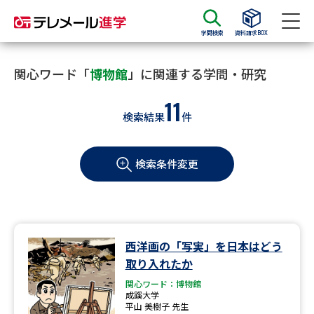
学問検索
資料請求BOX
資料請求
資料検索
関心ワード「
博物館
」に関連する学問・研究
11
検索結果
件
大学・短大の資料種類から請求
検索条件変更
大学パンフ
学部・学科パンフ
総合型選抜・学校推薦型選抜 募
大学入学共通テスト利用選抜の
集要項＆願書
募集要項＆願書
過去問題集
西洋画の「写実」を日本はどう
取り入れたか
大学・短大以外の資料から請求
関心ワード：博物館
成蹊大学
平山 美樹子 先生