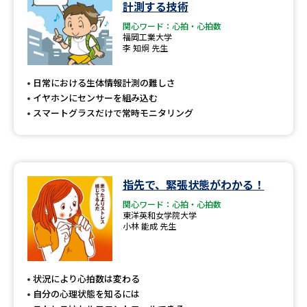
計測する技術
関心ワード：心拍・心拍数
福岡工業大学
李 知炯 先生
日常における生体情報計測の難しさ
イヤホンにセンサーを組み込む
スマートグラスだけで常時モニタリング
指先で、緊張状態がわかる！
関心ワード：心拍・心拍数
東洋英和女学院大学
小林 能成 先生
状況により心拍数は変わる
自分の心理状態を知るには