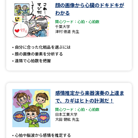
学問のミニ講義「夢ナビ講義」
学問分野解説
顔の画像から心臓のドキドキが
わかる
学問の教科書
夢ナビライブ
関心ワード：心拍・心拍数
千葉大学
津村 徳道 先生
ユーザーサポート
自分に合った化粧品を選ぶには
Ｑ＆Ａ よくあるご質問
大学進学IDについて
顔の画像の要素を分析する
遠隔で心拍数を把握
資料の料金の
受付内容・発送状況の確認
お支払いについて
テレメール
個人情報取扱規定
お支払いサイト
感情推定から楽器演奏の上達ま
で、カギはヒトの計測だ！
テレメール進学カタログ
特定商取引表記
訂正のご案内
関心ワード：心拍・心拍数
日本工業大学
大田 健紘 先生
心拍や脳波から感情を推定する