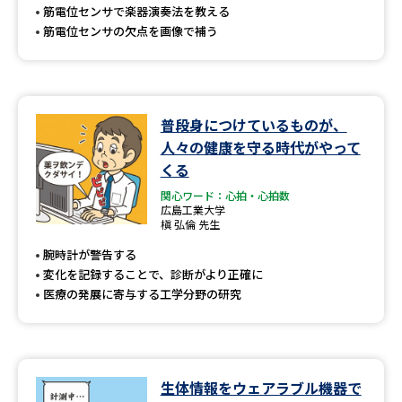
筋電位センサで楽器演奏法を教える
筋電位センサの欠点を画像で補う
普段身につけているものが、
人々の健康を守る時代がやって
くる
関心ワード：心拍・心拍数
広島工業大学
槇 弘倫 先生
腕時計が警告する
変化を記録することで、診断がより正確に
医療の発展に寄与する工学分野の研究
生体情報をウェアラブル機器で