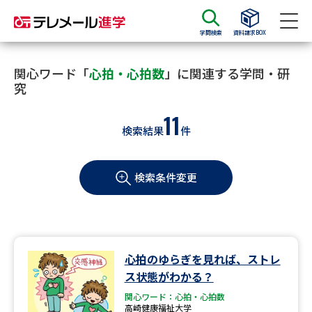
学問検索
資料請求BOX
資料請求
資料検索
関心ワード「
心拍・心拍数
」に関連する学問・研
究
11
大学・短大の資料種類から請求
検索結果
件
大学パンフ
学部・学科パンフ
検索条件変更
総合型選抜・学校推薦型選抜 募
大学入学共通テスト利用選抜の
集要項＆願書
募集要項＆願書
過去問題集
心拍のゆらぎを見れば、ストレ
大学・短大以外の資料から請求
ス状態がわかる？
関心ワード：心拍・心拍数
高崎健康福祉大学