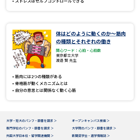
ストレスはセルフコントロールできる
体はどのように動くのか～筋肉
の種類とそれぞれの働き
関心ワード：心拍・心拍数
東京都立大学
渡邉 賢 先生
筋肉には2つの種類がある
骨格筋が動くメカニズムとは
自分の意思とは関係なく動く心筋
大学・短大のパンフ・願書を請求 ＞
オープンキャンパス検索 ＞
専門学校のパンフ・願書を請求 ＞
大学院のパンフ・願書を請求 ＞
外国大学日本校・留学関連機関 ＞
新聞奨学会・進学情報誌 ＞