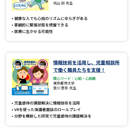
専門学校の資料請求
大学院の資料請求
光山 訓 先生
大学入学共通テスト「受験案
留学・進学関連、塾・予備校
健康な人でも心拍のリズムにゆらぎがある
内」の請求
客観的に緊張状態を把握できる
大学入学共通テスト「受験上の
医療に生かせる可能性
高等学校卒業程度認定試験
配慮案内」の請求
幼稚園教員資格認定試験
小学校教員資格認定試験
情報技術を活用し、児童相談所
高等学校（情報）教員資格認定
試験
で働く職員たちを支援！
関心ワード：心拍・心拍数
東京都市大学
宮川 哲弥 先生
大学研究
大学検索
児童虐待の課題解決に情報技術を活用
VRを使った保護者面談のロールプレイ
大学で学べる内容や特徴を調べる
分野を横断した研究で児童虐待の課題解決を
国際・グローバルに強い大学特
新増設大学・学部・学科特集
集