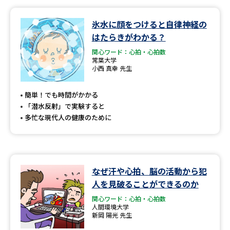
データサイエンス特集
奨学金・特待生制度特集
氷水に顔をつけると自律神経の
はたらきがわかる？
デジタルパンフレット
進路の３択
関心ワード：心拍・心拍数
常葉大学
小西 真幸 先生
新学年スタート号特集ページ
新学年スタート号特集ページ
（高3生用）
（高2生用）
簡単！でも時間がかかる
「潜水反射」で実験すると
SELFBRAND特集ページ
多忙な現代人の健康のために
オープンキャンパスなどを調べる
オープンキャンパス検索
実施プログラムから探す
なぜ汗や心拍、脳の活動から犯
人を見破ることができるのか
来場型・Web型イベント特集
夢ナビライブ
関心ワード：心拍・心拍数
人間環境大学
新岡 陽光 先生