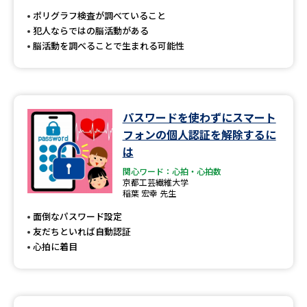
受験準備
資料検索
ポリグラフ検査が調べていること
犯人ならではの脳活動がある
脳活動を調べることで生まれる可能性
志望校・出願校を調べる
併願校選び
受験スケジュールを立てよう
パスワードを使わずにスマート
先輩が入学を決めた理由
テレメール全国一斉進学調査
フォンの個人認証を解除するに
は
新生活お役立ちガイド
関心ワード：心拍・心拍数
京都工芸繊維大学
稲葉 宏幸 先生
面倒なパスワード設定
学問発見
学問検索
友だちといれば自動認証
心拍に着目
大学で学びたい学問発見