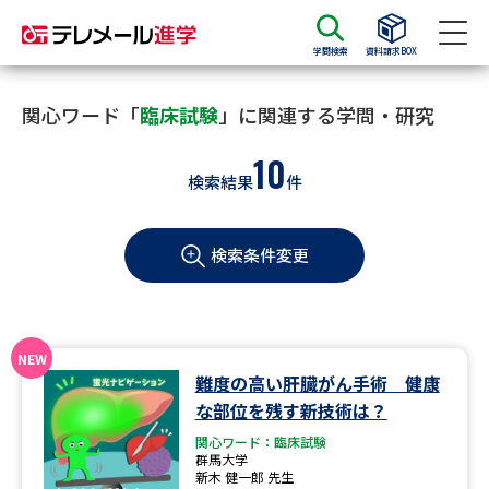
学問検索
資料請求BOX
資料請求
資料検索
関心ワード「
臨床試験
」に関連する学問・研究
10
検索結果
件
大学・短大の資料種類から請求
検索条件変更
大学パンフ
学部・学科パンフ
総合型選抜・学校推薦型選抜 募
大学入学共通テスト利用選抜の
集要項＆願書
募集要項＆願書
過去問題集
難度の高い肝臓がん手術 健康
な部位を残す新技術は？
大学・短大以外の資料から請求
関心ワード：臨床試験
群馬大学
新木 健一郎 先生