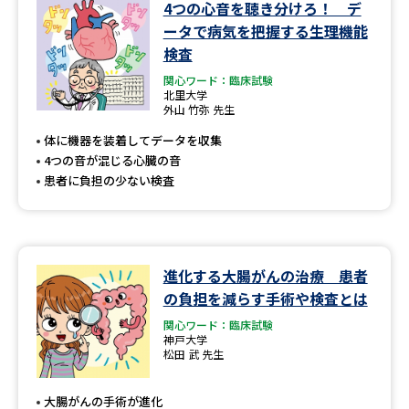
学問のミニ講義「夢ナビ講義」
学問分野解説
4つの心音を聴き分けろ！ デ
ータで病気を把握する生理機能
検査
学問の教科書
夢ナビライブ
関心ワード：臨床試験
北里大学
ユーザーサポート
外山 竹弥 先生
体に機器を装着してデータを収集
Ｑ＆Ａ よくあるご質問
大学進学IDについて
4つの音が混じる心臓の音
患者に負担の少ない検査
資料の料金の
受付内容・発送状況の確認
お支払いについて
テレメール
個人情報取扱規定
お支払いサイト
進化する大腸がんの治療 患者
の負担を減らす手術や検査とは
テレメール進学カタログ
特定商取引表記
訂正のご案内
関心ワード：臨床試験
神戸大学
松田 武 先生
大腸がんの手術が進化