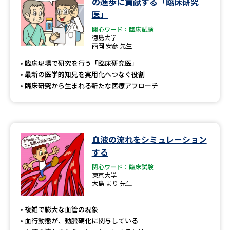
の進歩に貢献する「臨床研究
医」
関心ワード：臨床試験
徳島大学
西岡 安彦 先生
臨床現場で研究を行う「臨床研究医」
最新の医学的知見を実用化へつなぐ役割
臨床研究から生まれる新たな医療アプローチ
血液の流れをシミュレーション
する
関心ワード：臨床試験
東京大学
大島 まり 先生
複雑で膨大な血管の現象
血行動態が、動脈硬化に関与している