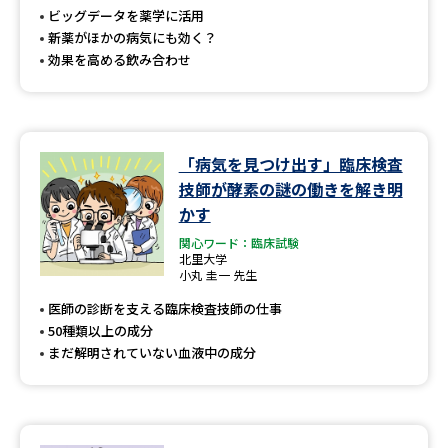
受験準備
資料検索
ビッグデータを薬学に活用
新薬がほかの病気にも効く？
効果を高める飲み合わせ
志望校・出願校を調べる
併願校選び
受験スケジュールを立てよう
「病気を見つけ出す」臨床検査
先輩が入学を決めた理由
テレメール全国一斉進学調査
技師が酵素の謎の働きを解き明
かす
新生活お役立ちガイド
関心ワード：臨床試験
北里大学
小丸 圭一 先生
医師の診断を支える臨床検査技師の仕事
学問発見
学問検索
50種類以上の成分
まだ解明されていない血液中の成分
大学で学びたい学問発見