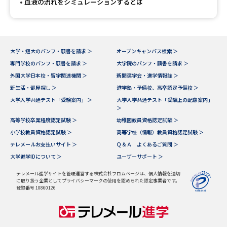
血液の流れをシミュレーションするとは
大学・短大のパンフ・願書を請求 ＞
オープンキャンパス検索 ＞
専門学校のパンフ・願書を請求 ＞
大学院のパンフ・願書を請求 ＞
外国大学日本校・留学関連機関 ＞
新聞奨学会・進学情報誌 ＞
新生活・部屋探し ＞
進学塾・予備校、高卒認定予備校 ＞
大学入学共通テスト「受験案内」 ＞
大学入学共通テスト「受験上の配慮案内」
＞
高等学校卒業程度認定試験 ＞
幼稚園教員資格認定試験 ＞
小学校教員資格認定試験 ＞
高等学校（情報）教員資格認定試験 ＞
テレメールお支払いサイト ＞
Ｑ＆Ａ よくあるご質問 ＞
大学進学IDについて ＞
ユーザーサポート ＞
テレメール進学サイトを管理運営する株式会社フロムページは、個人情報を適切
に取り扱う企業としてプライバシーマークの使用を認められた認定事業者です。
登録番号 10860126