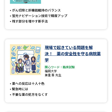
専門学校の資料請求
大学院の資料請求
がん切除と肝機能維持のバランス
大学入学共通テスト「受験案
留学・進学関連、塾・予備校
蛍光ナビゲーション技術で精度アップ
内」の請求
残す部分を増やす新手法
大学入学共通テスト「受験上の
高等学校卒業程度認定試験
配慮案内」の請求
幼稚園教員資格認定試験
小学校教員資格認定試験
現場で起きている問題を解
決！ 薬の安全性を守る病院薬
高等学校（情報）教員資格認定
試験
学
関心ワード：臨床試験
福岡大学
兼重 晋 先生
大学研究
大学検索
薬への反応は十人十色
緊急時には
不要な薬の処方をなくす
大学で学べる内容や特徴を調べる
国際・グローバルに強い大学特
新増設大学・学部・学科特集
集