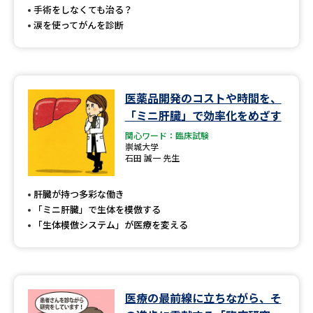
手術をしなくても治る？
涙を使ってがんを診断
医薬品開発のコストや時間を、
「ミニ肝臓」で効率化をめざす
関心ワード：臨床試験
崇城大学
石田 誠一 先生
肝臓が持つ多彩な働き
「ミニ肝臓」で生体を模倣する
「生体模倣システム」が医療を変える
医療の最前線に立ちながら、そ