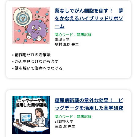
薬なしでがん細胞を倒す！ 夢
データサイエンス特集
奨学金・特待生制度特集
をかなえるハイブリッドリポソ
ーム
デジタルパンフレット
進路の３択
関心ワード：臨床試験
崇城大学
新学年スタート号特集ページ
新学年スタート号特集ページ
奥村 真樹 先生
（高3生用）
（高2生用）
副作用ゼロの治療法
がんを見つけながら治す
SELFBRAND特集ページ
謎を解いて治療へつなげる
オープンキャンパスなどを調べる
オープンキャンパス検索
実施プログラムから探す
糖尿病新薬の意外な効果！ ビ
ッグデータを活用した薬学研究
来場型・Web型イベント特集
夢ナビライブ
関心ワード：臨床試験
武蔵野大学
三原 潔 先生