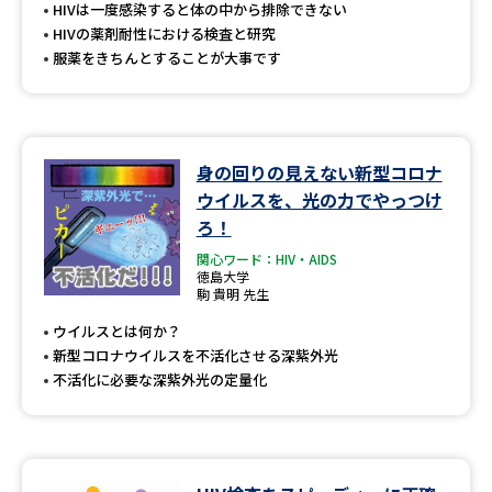
受験準備
資料検索
HIVは一度感染すると体の中から排除できない
HIVの薬剤耐性における検査と研究
服薬をきちんとすることが大事です
志望校・出願校を調べる
併願校選び
受験スケジュールを立てよう
身の回りの見えない新型コロナ
ウイルスを、光の力でやっつけ
先輩が入学を決めた理由
テレメール全国一斉進学調査
ろ！
関心ワード：HIV・AIDS
新生活お役立ちガイド
徳島大学
駒 貴明 先生
ウイルスとは何か？
学問発見
学問検索
新型コロナウイルスを不活化させる深紫外光
不活化に必要な深紫外光の定量化
大学で学びたい学問発見