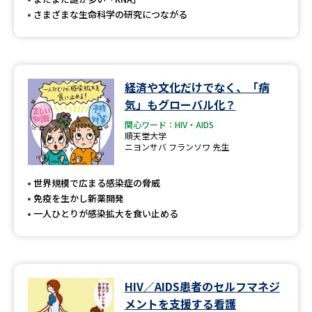
さまざまな生命科学の研究につながる
経済や文化だけでなく、「病
気」もグローバル化？
関心ワード：HIV・AIDS
順天堂大学
ニヨンサバ フランソワ 先生
世界規模で広まる感染症の脅威
免疫を生かし新薬開発
一人ひとりが感染拡大を食い止める
HIV／AIDS患者のセルフマネジ
メントを支援する看護