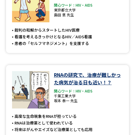
関心ワード：HIV・AIDS
東京都立大学
島田 恵 先生
裁判の和解からスタートしたHIV医療
看護を考えるきっかけとなるHIV／AIDS看護
患者の「セルフマネジメント」を支援する
RNAの研究で、治療が難しかっ
た病気が治る日も近い！？
関心ワード：HIV・AIDS
千葉工業大学
坂本 泰一 先生
高度な生命現象をRNAが担っている
RNAは治療薬として使われている
将来はがんやエイズなど治療薬としても応用