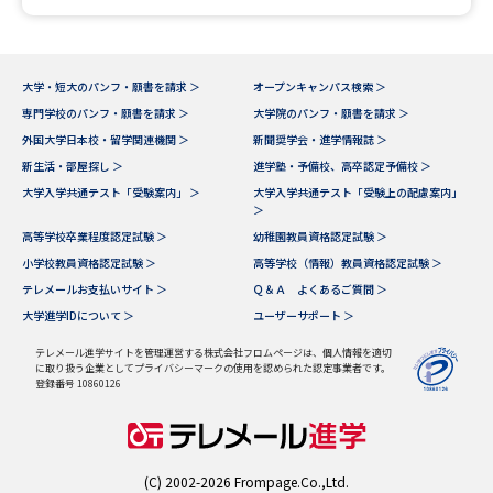
大学・短大のパンフ・願書を請求 ＞
オープンキャンパス検索 ＞
専門学校のパンフ・願書を請求 ＞
大学院のパンフ・願書を請求 ＞
外国大学日本校・留学関連機関 ＞
新聞奨学会・進学情報誌 ＞
新生活・部屋探し ＞
進学塾・予備校、高卒認定予備校 ＞
大学入学共通テスト「受験案内」 ＞
大学入学共通テスト「受験上の配慮案内」
＞
高等学校卒業程度認定試験 ＞
幼稚園教員資格認定試験 ＞
小学校教員資格認定試験 ＞
高等学校（情報）教員資格認定試験 ＞
テレメールお支払いサイト ＞
Ｑ＆Ａ よくあるご質問 ＞
大学進学IDについて ＞
ユーザーサポート ＞
テレメール進学サイトを管理運営する株式会社フロムページは、個人情報を適切
に取り扱う企業としてプライバシーマークの使用を認められた認定事業者です。
登録番号 10860126
(C) 2002-2026 Frompage.Co.,Ltd.