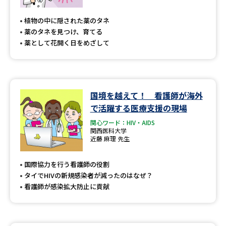
専門学校の資料請求
大学院の資料請求
植物の中に隠された薬のタネ
大学入学共通テスト「受験案
留学・進学関連、塾・予備校
薬のタネを見つけ、育てる
内」の請求
薬として花開く日をめざして
大学入学共通テスト「受験上の
高等学校卒業程度認定試験
配慮案内」の請求
幼稚園教員資格認定試験
小学校教員資格認定試験
国境を越えて！ 看護師が海外
で活躍する医療支援の現場
高等学校（情報）教員資格認定
試験
関心ワード：HIV・AIDS
関西医科大学
近藤 麻理 先生
大学研究
大学検索
国際協力を行う看護師の役割
タイでHIVの新規感染者が減ったのはなぜ？
看護師が感染拡大防止に貢献
大学で学べる内容や特徴を調べる
国際・グローバルに強い大学特
新増設大学・学部・学科特集
集