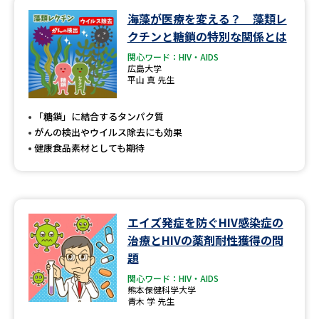
海藻が医療を変える？ 藻類レ
データサイエンス特集
奨学金・特待生制度特集
クチンと糖鎖の特別な関係とは
関心ワード：HIV・AIDS
デジタルパンフレット
進路の３択
広島大学
平山 真 先生
新学年スタート号特集ページ
新学年スタート号特集ページ
（高3生用）
（高2生用）
「糖鎖」に結合するタンパク質
がんの検出やウイルス除去にも効果
SELFBRAND特集ページ
健康食品素材としても期待
オープンキャンパスなどを調べる
エイズ発症を防ぐHIV感染症の
オープンキャンパス検索
実施プログラムから探す
治療とHIVの薬剤耐性獲得の問
題
来場型・Web型イベント特集
夢ナビライブ
関心ワード：HIV・AIDS
熊本保健科学大学
青木 学 先生