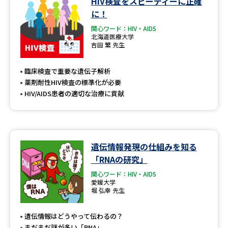
HIV検査をスピーディーに正確
学問のミニ講義「夢ナビ講義」
学問分野解説
に！
関心ワード：HIV・AIDS
学問の教科書
夢ナビライブ
北海道医療大学
吉田 繁 先生
ユーザーサポート
臨床検査で重要な遺伝子解析
薬剤耐性HIV検査の標準化が必要
Ｑ＆Ａ よくあるご質問
大学進学IDについて
HIV/AIDS患者の適切な治療に貢献
資料の料金の
受付内容・発送状況の確認
お支払いについて
テレメール
個人情報取扱規定
遺伝情報発現の仕組みを知る
お支払いサイト
「RNAの研究」
テレメール進学カタログ
特定商取引表記
関心ワード：HIV・AIDS
訂正のご案内
愛媛大学
堀 弘幸 先生
遺伝情報はどうやって伝わるの？
まだまだ謎が多い「RNA」