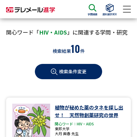
学問検索
資料請求BOX
資料請求
資料検索
関心ワード「
HIV・AIDS
」に関連する学問・研究
10
検索結果
件
大学・短大の資料種類から請求
検索条件変更
大学パンフ
学部・学科パンフ
総合型選抜・学校推薦型選抜 募
大学入学共通テスト利用選抜の
集要項＆願書
募集要項＆願書
過去問題集
植物が秘めた薬のタネを探し出
せ！ 天然物創薬研究の世界
大学・短大以外の資料から請求
関心ワード：HIV・AIDS
東邦大学
大月 興春 先生