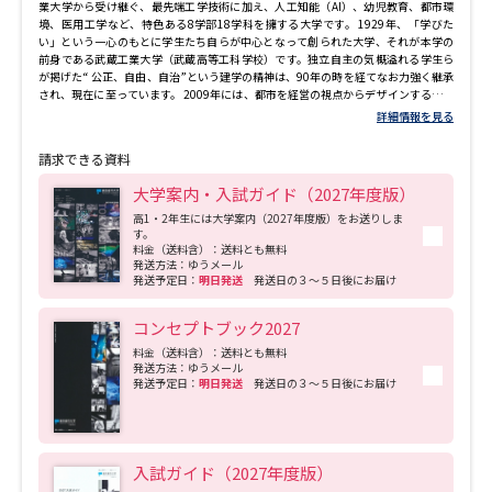
業大学から受け継ぐ、最先端工学技術に加え、人工知能（AI）、幼児教育、都市環
境、医用工学など、特色ある8学部18学科を擁する大学です。 1929年、「学びた
い」という一心のもとに学生たち自らが中心となって創られた大学、それが本学の
前身である武蔵工業大学（武蔵高等工科学校）です。独立自主の気概溢れる学生ら
が掲げた“ 公正、自由、自治”という建学の精神は、90年の時を経てなお力強く継承
され、現在に至っています。 2009年には、都市を経営の視点からデザインする『都
市生活学部』と多様な子育て環境を支援する保育を学ぶ『人間科学部』を新設し、
詳細情報を見る
大学名を『東京都市大学』と改称。さらに2013年には、環境と情報に特化した『環
境学部』『メディア情報学部』を開設しました。 現在、社会の根幹を支える理工学
請求できる資料
をはじめ、建築、環境、情報、都市生活、幼児教育の各分野にわたる8学部18学科を
擁する大学へ進化し続けています。2023年4月には、横浜キャンパスに「デザイ
大学案内・入試ガイド（2027年度版）
ン・データ科学部」を開設、東京都市大学は教育・研究の更なる充実を図り、国際
水準を備え、幅広い分野で活躍できる実践力を備えた学生を育ててまいります。
高1・2年生には大学案内（2027年度版）をお送りしま
す。
料金（送料含）：送料とも無料
発送方法：ゆうメール
発送予定日：
明日発送
発送日の３～５日後にお届け
コンセプトブック2027
料金（送料含）：送料とも無料
発送方法：ゆうメール
発送予定日：
明日発送
発送日の３～５日後にお届け
入試ガイド（2027年度版）