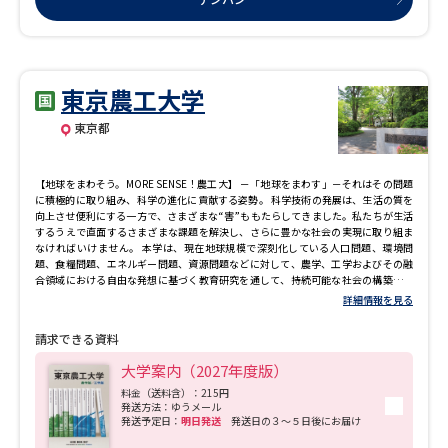
東京農工大学
東京都
【地球をまわそう。MORE SENSE！農工大】 －「地球をまわす」－それはその問題
に積極的に取り組み、科学の進化に貢献する姿勢。 科学技術の発展は、生活の質を
向上させ便利にする一方で、さまざまな“害”ももたらしてきました。私たちが生活
するうえで直面するさまざまな課題を解決し、さらに豊かな社会の実現に取り組ま
なければいけません。 本学は、現在地球規模で深刻化している人口問題、環境問
題、食糧問題、エネルギー問題、資源問題などに対して、農学、工学およびその融
合領域における自由な発想に基づく教育研究を通して、持続可能な社会の構築に取
り組んでいます。 自然や科学技術に関心を持ち、常に自己を啓発し、実行力に優
詳細情報を見る
れ、社会で活躍することをめざす学生を広く募集しています。
請求できる資料
大学案内（2027年度版）
料金（送料含）：215円
発送方法：ゆうメール
発送予定日：
明日発送
発送日の３～５日後にお届け