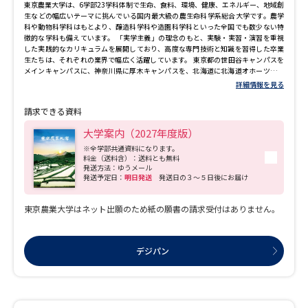
東京農業大学は、6学部23学科体制で生命、食料、環境、健康、エネルギー、地域創
生などの幅広いテーマに挑んでいる国内最大級の農生命科学系総合大学です。農学
科や動物科学科はもとより、醸造科学科や造園科学科といった全国でも数少ない特
徴的な学科も備えています。 「実学主義」の理念のもと、実験・実習・演習を重視
した実践的なカリキュラムを展開しており、高度な専門技術と知識を習得した卒業
生たちは、それぞれの業界で幅広く活躍しています。 東京都の世田谷キャンパスを
メインキャンパスに、神奈川県に厚木キャンパスを、北海道に北海道オホーツクキ
ャンパスを設置しています。 東京農業大学公式サイト
詳細情報を見る
（https://www.nodai.ac.jp/）
請求できる資料
大学案内（2027年度版）
※全学部共通資料になります。
料金（送料含）：送料とも無料
発送方法：ゆうメール
発送予定日：
明日発送
発送日の３～５日後にお届け
東京農業大学はネット出願のため紙の願書の請求受付はありません。
デジパン