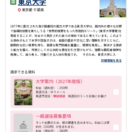
東京大学
専門学校の資料請求
大学院の資料請求
東京都 千葉県
大学入学共通テスト「受験案
留学・進学関連、塾・予備校
内」の請求
1877年に創立された我が国最初の国立大学である東京大学は、国内外の様々な分野
大学入学共通テスト「受験上の
で指導的役割を果たしうる「世界的視野をもった市民的エリート」(東京大学憲章)を
高等学校卒業程度認定試験
配慮案内」の請求
育成することが、社会から負託された自らの使命であると考えています。このよう
な使命のもとで本学が目指すのは、自国の歴史や文化に深い理解を示すとともに、
国際的な広い視野を持ち、高度な専門知識を基盤に、問題を発見し、解決する意欲
幼稚園教員資格認定試験
小学校教員資格認定試験
と能力を備え、市民としての公共的な責任を引き受けながら、強靭な開拓者精神を
発揮して、自ら考え、行動できる人材の育成です。 そのため、東京大学に入学す
る学生は、健全な倫理観と責任感、主体性と行動力を持っていることが期待され、
詳細情報を見る
高等学校（情報）教員資格認定
前期課程における教養教育(リベラル･アーツ教育)から可能な限り多くを学び、広範
試験
で深い教養とさらに豊かな人間性を培うことが要求されます。この教養教育におい
請求できる資料
て、どの専門分野でも必要とされる基礎的な知識と学術的な方法が身につくととも
に、自分の進むべき専門分野が何であるのかを見極める力が養われるはずです。本
大学案内（2027年度版）
学のカリキュラムは、このように幅広く分厚い教養教育を基盤とし、その基盤と有
機的に結びついた各学部･学科での多様な専門教育へと展開されており、そのいずれ
料金（送料含）：250円
大学研究
大学検索
発送方法：ゆうメール
もが大学院や研究所などで行われている世界最先端の研究へとつながっています。
発送予定日：
明日発送
発送日の３～５日後にお届け
大学で学べる内容や特徴を調べる
一般選抜募集要項
ネット出願のため、紙の願書を含みません。料金には資
国際・グローバルに強い大学特
料代（100円）が含まれます。
新増設大学・学部・学科特集
集
料金（送料含）：280円