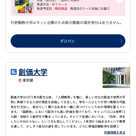
的なカリキュラムにより、未来のファッションを創造する力を培います。 オープン
発送方法：ゆうメール
キャンパスでは、本学の学びを体験できるような模擬授業や実習授業など開催しま
発送予定日：
明日発送
発送日の３～５日後にお届け
す。 また、授業で使用している教室を見学できるキャンパスツアーも充実！ さら
に、先生や学生に個々になんでも相談できるブースも多数設置しています。 「造
形」と「ビジネス」両方の分野の学びを体験してください。 オープンキャンパス開
杉野服飾大学はネット出願のため紙の願書の請求受付はありません。
催日時等の詳細は本学HPでご確認ください。
デジパン
創価大学
東京都
創価大学は1971年の創立以来、「人間教育」を軸に、新しい文化の創造や世界の平
和に貢献できる人材の育成を目指してきました。学生一人ひとりが持つ無限の可能
性を引き出し、自分らしく輝ける未来を一緒に見つけていくための環境を整えてい
ます。「国際性」において国内でも高い評価を受けており、キャンパスには世界72
カ国・地域から留学生が集まっています。キャリア支援においては、「将来、何を
したいか分からない」という方も安心してください。1年次から始まるキャリア教育
を通して、少しずつ自分の道を探していけます。さらに資格試験取得を目標とする
学生のために、それぞれの分野に特化したサポート機関を設置しています。経済的
詳細情報を見る
なサポートだけでなく、入試成績に応じたものや留学支援など、一人ひとりの状況