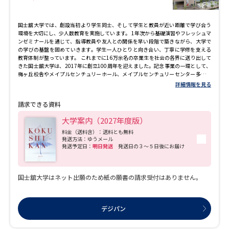
る幅広い専門職を担うスペシャリストを育成しています。航空業界との強い連携を
活かし、大手航空会社をはじめとする第一線で活躍する卒業生を数多く輩出してき
ました。就職活動を後押しする資格取得支援も充実しており、学生一人ひとりのキ
国士舘大学では、創設当初より学生同士、そして学生と教員が近い距離で学び合う
ャリア形成を力強く支えます。
環境を大切にし、少人数教育を実施しています。 1年次から基礎演習やフレッシュマ
ンゼミナールを通じて、指導教員や友人との関係を早い段階で築きながら、大学で
の学びの基盤を固めていきます。学生一人ひとりと向き合い、丁寧に学修を支える
教育体制が整っています。 これまでに16万余名の卒業生を社会の各界に送り出して
きた国士舘大学は、2017年に創立100周年を迎えました。記念事業の一環として、
梅ヶ丘校舎やメイプルセンチュリーホール、メイプルセンチュリーセンター多摩の
新築など、教育・研究環境の整備を進めてきました。 梅ヶ丘校舎には、国際会議に
詳細情報を見る
も対応可能な大教室や研究室のほか、スカイラウンジ（展望ラウンジ）などが整備
されています。また、法学系の学びに対応した模擬法廷教室も備え、専門分野の理
請求できる資料
解を深めるための学修環境が整っています。
大学案内（2027年度版）
料金（送料含）：送料とも無料
発送方法：ゆうメール
発送予定日：
明日発送
発送日の３～５日後にお届け
国士舘大学はネット出願のため紙の願書の請求受付はありません。
デジパン