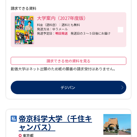
に合わせた制度をご用意しています。安心して大学生活を送り、思う存分自分の可
請求できる資料
能性を広げてください。
大学案内（2027年度版）
料金（送料含）：送料とも無料
発送方法：ゆうメール
発送予定日：
明日発送
発送日の３～５日後にお届け
請求できる他の資料を見る
創価大学はネット出願のため紙の願書の請求受付はありません。
デジパン
帝京科学大学（千住キ
ャンパス）
東京都