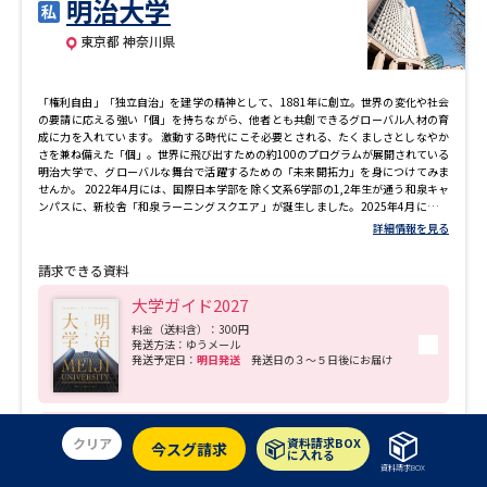
明治大学
東京都 神奈川県
「権利自由」「独立自治」を建学の精神として、1881年に創立。世界の変化や社会
の要請に応える強い「個」を持ちながら、他者とも共創できるグローバル人材の育
成に力を入れています。 激動する時代にこそ必要とされる、たくましさとしなやか
さを兼ね備えた「個」。世界に飛び出すための約100のプログラムが展開されている
明治大学で、グローバルな舞台で活躍するための「未来開拓力」を身につけてみま
せんか。 2022年4月には、国際日本学部を除く文系6学部の1,2年生が通う和泉キャ
ンパスに、新校舎「和泉ラーニングスクエア」が誕生しました。2025年4月には、
理工学部及び農学部の学生が通う生田キャンパスに、新校舎「センターフォレス
詳細情報を見る
ト」が誕生しました。 ▼明治大学 公式PV 「キャンパスは世界～Go Forward, Go
Global～」 https://www.youtube.com/watch?v=wEfUlsyyu1s
請求できる資料
大学ガイド2027
料金（送料含）：300円
発送方法：ゆうメール
発送予定日：
明日発送
発送日の３～５日後にお届け
理工学部パンフレット 2027年度版
クリア
資料請求BOX
今スグ請求
に入れる
料金（送料含）：200円
資料請求BOX
発送方法：ゆうメール
発送予定日：
明日発送
発送日の３～５日後にお届け