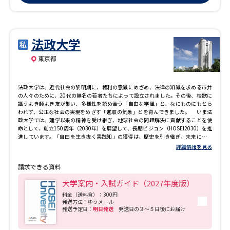
法政大学
東京都
法政大学は、近代社会の黎明期に、権利の意識にめざめ、法律の知識を求める市井
の人々のために、20代の無名の若者たちによって設立されました。その後、校歌に
謳うよき師よき友が集い、多様性を認め合う「自由な学風」と、なにものにもとら
われず、公正な社会の実現をめざす「進取の気象」とを育んできました。 いま法
政大学では、建学以来の精神を受け継ぎ、地球社会の問題解決に貢献することを使
命として、創立150周年（2030年）を展望して、長期ビジョン（HOSEI2030）を推
進しています。「自由を生き抜く実践知」の獲得は、歴史を引き継ぎ、未来に向け
た本学の「約束」です。 他者への共感に基づく健全な批判精神をもち、社会の課
詳細情報を見る
題解決につながる「実践知」を創出しつづけ、世界のどこでも生き抜く力を有する
卒業生とも力を合わせて、法政大学は持続可能な社会の未来に貢献します。
請求できる資料
大学案内・入試ガイド（2027年度版）
料金（送料含）：300円
発送方法：ゆうメール
発送予定日：
明日発送
発送日の３～５日後にお届け