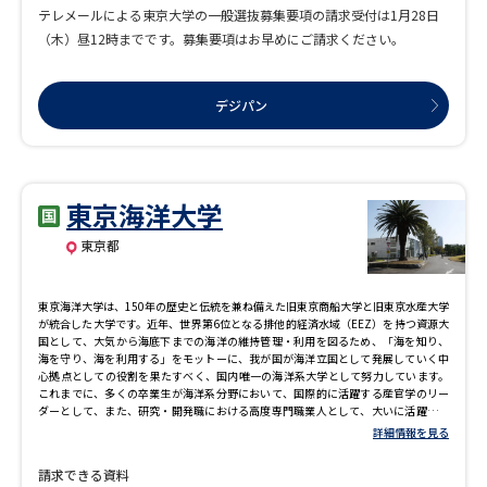
受験準備
資料検索
テレメールによる東京大学の一般選抜募集要項の請求受付は1月28日
（木）昼12時までです。募集要項はお早めにご請求ください。
志望校・出願校を調べる
デジパン
併願校選び
受験スケジュールを立てよう
先輩が入学を決めた理由
テレメール全国一斉進学調査
東京海洋大学
東京都
新生活お役立ちガイド
東京海洋大学は、150年の歴史と伝統を兼ね備えた旧東京商船大学と旧東京水産大学
が統合した大学です。近年、世界第6位となる排他的経済水域（EEZ）を持つ資源大
国として、大気から海底下までの海洋の維持管理・利用を図るため、「海を知り、
学問発見
学問検索
海を守り、海を利用する」をモットーに、我が国が海洋立国として発展していく中
心拠点としての役割を果たすべく、国内唯一の海洋系大学として努力しています。
これまでに、多くの卒業生が海洋系分野において、国際的に活躍する産官学のリー
ダーとして、また、研究・開発職における高度専門職業人として、大いに活躍して
います。
大学で学びたい学問発見
詳細情報を見る
請求できる資料