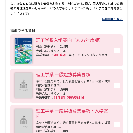
し、社会とともに新たな価値を創造する」をMission に掲げ、両大学のこれまでの伝
統と先進性を生かしながら、どの大学もなしえなかった新しい大学の在り方を創出
していきます。
詳細情報を見る
請求できる資料
理工学系入学案内（2027年度版）
料金（送料含）：215円
発送方法：ゆうメール
発送予定日：
明日発送
発送日の３～５日後にお届け
理工学系 一般選抜募集要項
ネット出願のため、紙の願書を含みません。料金には資
料代が含まれます。
料金（送料含）：280円
発送方法：ゆうメール
発送予定日：
11月9日【予約受付中】
理工学系 一般選抜募集要項・入学案
内
ネット出願のため、紙の願書を含みません。料金には資
料代が含まれます。
料金（送料含）：350円