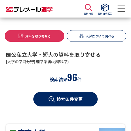
資料検索
資料請求BOX
資料請求
資料検索
資料を取り寄せる
大学について調べる
大学・短大の資料種類から請求
国公私立大学・短大の資料を取り寄せる
[大学の学問分野] 理学系統(地球科学)
大学パンフ
学部・学科パンフ
96
検索結果
件
総合型選抜・学校推薦型選抜 募
大学入学共通テスト利用選抜の
集要項＆願書
募集要項＆願書
検索条件変更
過去問題集
大学・短大以外の資料から請求