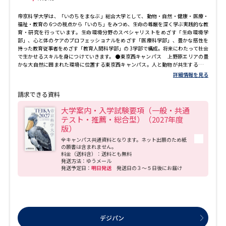
帝京科学大学は、「いのちをまなぶ」総合大学として、動物・自然・健康・医療・
福祉・教育の 6つの視点から「いのち」をみつめ、生命の尊厳を深く学ぶ実践的な教
育・研究を行っています。生命環境分野のスペシャリストをめざす「生命環境学
部」、心と体のケアのプロフェッショナルをめざす「医療科学部」、豊かな感性を
持った教育従事者をめざす「教育人間科学部」の 3学部で構成。将来にわたって社会
で生かせるスキルを身につけていきます。 ●東京西キャンパス 上野原エリアの豊
かな大自然に囲まれた環境に位置する東京西キャンパス。人と動物が共生するキャ
ンパスには、コンパニオンアニマルセンター、広々とした実験研究棟など、広大な
詳細情報を見る
敷地を生かした設備が充実しています。地域と密接に連携した教育・実習をはじ
め、立地を生かしたフィールドワークなど実践的な教育・研究活動を行っていま
請求できる資料
す。 ●千住キャンパス 鉄道5路線が乗り入れ、通学の利便性が高い北千住に位置
する千住キャンパス。隅田川のウォーターフロントに建つ、都心に近い明るく開放
大学案内・入学試験要項（一般・共通
的なキャンパスです。大学附属の動物病院（アニマルケアセンター）や接骨院な
テスト・推薦・総合型）（2027年度
ど、実践的な実習に対応した先進的な施設・設備が充実しています。2020年にはキ
版）
ャンパスに隣接する保育園が開園。保育者をめざす幼児保育学科の実習をはじめ、
ボランティア活動など、子どもたちと触れ合い、子どもの理解を深められる機会が
全キャンパス共通資料となります。ネット出願のため紙
多くあります。
の願書は含まれません。
料金（送料含）：送料とも無料
発送方法：ゆうメール
発送予定日：
明日発送
発送日の３～５日後にお届け
デジパン