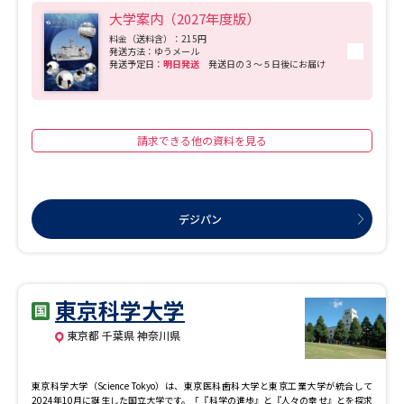
学問のミニ講義「夢ナビ講義」
学問分野解説
大学案内（2027年度版）
料金（送料含）：215円
発送方法：ゆうメール
学問の教科書
夢ナビライブ
発送予定日：
明日発送
発送日の３～５日後にお届け
ユーザーサポート
請求できる他の資料を見る
Ｑ＆Ａ よくあるご質問
大学進学IDについて
資料の料金の
受付内容・発送状況の確認
お支払いについて
デジパン
テレメール
個人情報取扱規定
お支払いサイト
テレメール進学カタログ
東京科学大学
特定商取引表記
訂正のご案内
東京都 千葉県 神奈川県
東京科学大学（Science Tokyo）は、東京医科歯科大学と東京工業大学が統合して
2024年10月に誕生した国立大学です。「『科学の進歩』と『人々の幸せ』とを探求