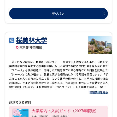
デジパン
桜美林大学
東京都 神奈川県
「答えのない時代に、教養以上の学びを」 社会で広く活躍するための、学際的で
実践的な学びを展開する桜美林大学。新しい発想で複数の専門分野を組み合わせた
「ユニーク」な価値創造と、修得した知識を際立たせる学群ごとの個性を反映した
「シャープ」な取り組みで、教養と実学を相乗的に学べる環境を実現します。「学
んだことを人々のために役立てる」という建学の精神のもと、本学では複雑な社会
の課題に、さまざまな視点から立ち向かえる、答えのない時代にこそ貢献できる人
材を育成しています。 ★桜美林大学「5つのポイント」 1. 可能性を広げる「学び」
のしくみ 桜美林大学には、人文・社会・自然の学問領域を超えて幅広く学びなが
詳細情報を見る
ら専門性を高める「リベラルアーツ系」と夢や目標に向かって専門知識を学びスキ
ルを身に付ける「プロフェッショナルアーツ系」の学群が合わせて7つあります。
請求できる資料
「学群制」は、特定の分野だけではなく、隣接した学問分野を集め、1つの学群で関
連する分野を横断的に学ぶことを可能にします。この広い学問分野を柔軟に結びつ
大学案内・入試ガイド（2027年度版）
け学ぶ制度が「メジャー・マイナー制度」です。一人ひとりの興味関心から「自分
の学び」をデザインすることを大切にしつつ、専門性を深めたり、広い視野を養う
料金（送料含）：送料とも無料