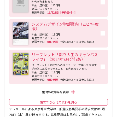
料代が含まれます。
料金（送料含）：350円
発送方法：ゆうメール
発送予定日：
11月23日【予約受付中】
システムデザイン学部案内（2027年度
版）
料金（送料含）：180円
発送方法：ゆうメール
発送予定日：
明日発送
発送日の３～５日後にお届け
リーフレット「都立大生のキャンパス
ライフ」（2024年8月発行版）
リーフレット「高校生へのメッセージ・充実した大学生
活の為に高校でできること」も含まれています。
料金（送料含）：180円
発送方法：ゆうメール
発送予定日：
明日発送
発送日の３～５日後にお届け
他
2
件の資料を表示
請求できる他の資料を見る
テレメールによる東京都立大学の一般選抜募集要項の請求受付は1月
28日（木）昼12時までです。募集要項はお早めにご請求ください。