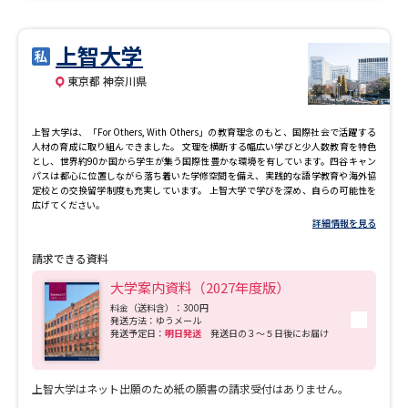
上智大学
東京都 神奈川県
上智大学は、「For Others, With Others」の教育理念のもと、国際社会で活躍する
人材の育成に取り組んできました。 文理を横断する幅広い学びと少人数教育を特色
とし、世界約90か国から学生が集う国際性豊かな環境を有しています。四谷キャン
パスは都心に位置しながら落ち着いた学修空間を備え、実践的な語学教育や海外協
定校との交換留学制度も充実しています。 上智大学で学びを深め、自らの可能性を
広げてください。
詳細情報を見る
請求できる資料
大学案内資料（2027年度版）
料金（送料含）：300円
発送方法：ゆうメール
発送予定日：
明日発送
発送日の３～５日後にお届け
上智大学はネット出願のため紙の願書の請求受付はありません。