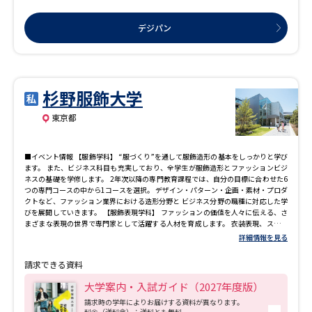
デジパン
杉野服飾大学
東京都
■イベント情報 【服飾学科】 “服づくり”を通して服飾造形の基本をしっかりと学び
ます。 また、ビジネス科目も充実しており、全学生が服飾造形とファッションビジ
ネスの基礎を学修します。 2年次以降の専門教育課程では、自分の目標に合わせた6
つの専門コースの中から1コースを選択。 デザイン・パターン・企画・素材・プロダ
クトなど、ファッション業界における造形分野と ビジネス分野の職種に対応した学
びを展開していきます。 【服飾表現学科】 ファッションの価値を人々に伝える、さ
まざまな表現の世界で専門家として活躍する人材を育成します。 衣装表現、スタイ
リング、VMD（ビジュアルマーチャンダイジング）、 メディア表現の４つの専攻に
詳細情報を見る
分かれて、より専門的に学び、商品と消費者の橋渡しとして重要な“表現”に関する
職種につながる学修をします。 【服飾文化学科】※2023年4月新設 サスティナブル
請求できる資料
（持続可能）であることが最優先課題のひとつとされる現代社会。 服飾文化学科
は、日本と世界の服飾について過去から未来への広い視野をもって学び、創造性豊
大学案内・入試ガイド（2027年度版）
かなファッションの持続的発展に貢献できる力を身につけることを目指します。 教
室で理論を学ぶとともに、衣服製作実習やものづくりの現場の見学・体験など実践
請求時の学年によりお届けする資料が異なります。
料金（送料含）：送料とも無料