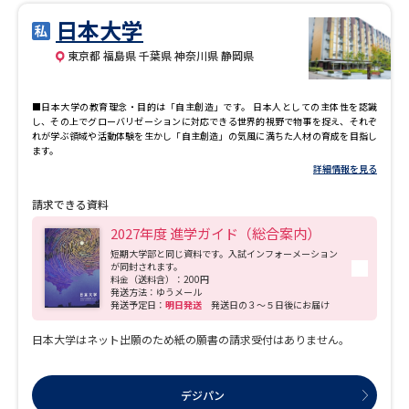
日本大学
東京都 福島県 千葉県 神奈川県 静岡県
■日本大学の教育理念・目的は「自主創造」です。 日本人としての主体性を認識
し、その上でグローバリゼーションに対応できる世界的視野で物事を捉え、それぞ
れが学ぶ領域や活動体験を生かし「自主創造」の気風に満ちた人材の育成を目指し
ます。
詳細情報を見る
請求できる資料
2027年度 進学ガイド（総合案内）
短期大学部と同じ資料です。入試インフォーメーション
が同封されます。
料金（送料含）：200円
発送方法：ゆうメール
発送予定日：
明日発送
発送日の３～５日後にお届け
日本大学はネット出願のため紙の願書の請求受付はありません。
デジパン