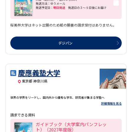
発送方法：ゆうメール
ことが可能です。 2. 4年間一貫のサポート体制 各種学習相談をはじめ、学生寮の
発送予定日：
明日発送
発送日の３～５日後にお届け
運営、国際学生の生活サポート、就職活動支援ボランティア、オープンキャンパス
でのイベント企画……桜美林大学には、教職員と学生が一体となって活動するコミ
ュニティがたくさんあります。「大人」から一方的に支援されるのではなく、教職
員、あるいは先輩・後輩やゼミ生と交流しながらさまざまなサポートが受けられま
桜美林大学はネット出願のため紙の願書の請求受付はありません。
す。大学と学生がともに支え合う体制が整備されているのです。 3. グローバル交流
桜美林大学は、学園創立時から積極的に海外から多くの留学生や教員、そして近
年では外国にルーツを持つ生徒も積極的に受け入れています。学内や留学先で自分
とは異なる文化・社会・習慣・考え方に接して「隣人に寄り添える心を持つ国際
デジパン
人」をめざします。ゆかりが深い中国をはじめ、アメリカや韓国、アジア、ヨーロッ
パ、オセアニア、そしてアフリカと、文字通り世界中から学生が集まる環境です。国
際学生数は計917名にのぼります。（2025年5月1日数値） 4. 留学・海外研修 桜
美林大学では、学びに合わせて多彩な留学・海外研修プログラムを用意していま
す。 多くの学生が在学中に1度は留学や海外研修を経験して視野を広げ、語学力を磨
き、学びをより深いものにしています。 5. サービスラーニング 桜美林大学が重視
慶應義塾大学
しているのは、福祉、教育、芸術、ビジネスなどの現場で、体験的に学ぶこと。知
識を学ぶだけではなく、自分の行動に活かしていくこと、『学而事人（がくじじじ
東京都 神奈川県
ん）』の理念を自分の身体で学ぶことが大切だと考えています。実社会でさまざま
な人々とコミュニケーションしながら、その場を取り巻く状況を理解し、課題の解
決に取り組む。こうした経験が、一人ひとりの成長を促すのです。サービスラーニ
世界の学界をリードし、国内外から優秀な学生、研究者が集まる学塾へ
ングとは、「大学での授業」と「フィールドでの活動」を両輪にして動く学習のこ
とです。大学とフィールドを往復することで、体験を伴った学習ができます。サービ
詳細情報を見る
スラーニングでは、「教室での学び」である学術的知識を「地域社会への貢献」に
活かし、地域が抱える課題を住民の方たちとともに解決していくことをめざしま
請求できる資料
す。 ★学群・学科 ■リベラルアーツ学群 「世界・社会との新しい出会いが、学んだ
知識を実践力に変える。」 社会を形づくる多様な物事から、文化や自然科学、さま
ガイドブック（大学案内パンフレッ
ざまな社会課題まで、まずは基礎を学びながら多彩なテーマに触れることで、視野
ト）（2027年度版）
は大きく広がります。興味・関心に合わせて、人文・社会・自然・総合の４領域、