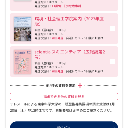
発送方法：ゆうメール
発送予定日：
11月9日【予約受付中】
環境・社会理工学院案内（2027年度
版）
料金（送料含）：180円
発送方法：ゆうメール
発送予定日：
明日発送
発送日の３～５日後にお届け
scientia スキエンティア（広報誌第2
号）
料金（送料含）：180円
発送方法：ゆうメール
発送予定日：
明日発送
発送日の３～５日後にお届け
他
4
件の資料を表示
請求できる他の資料を見る
テレメールによる東京科学大学の一般選抜募集要項の請求受付は1月
28日（木）昼12時までです。募集要項はお早めにご請求ください。
デジパン