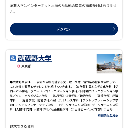
法政大学はインターネット出願のため紙の願書の請求受付はありませ
ん。
デジパン
武蔵野大学
東京都
●武蔵野大学は、13学部21学科を擁する文・理・医療・情報系の総合大学として、
これからも改革とチャレンジを続けていきます。 【文学部】日本文学文化学科 【グ
ローバル学部】グローバルコミュニケーション学科／日本語コミュニケーション学
科／グローバルビジネス学科 【法学部】法律学科／政治学科 【経済学部】経済
学科 【経営学部】経営学科／会計ガバナンス学科 【アントレプレナーシップ学
部】アントレプレナーシップ学科 【データサイエンス学部】データサイエンス学
科 【人間科学部】人間科学科／社会福祉学科 【ウェルビーイング学部】ウェルビー
イング学科 【工学部】サステナビリティ学科／数理工学科／建築デザイン学科 【教
詳細情報を見る
育学部】教育学科／幼児教育学科 【薬学部】薬学科 【看護学部】看護学科
請求できる資料