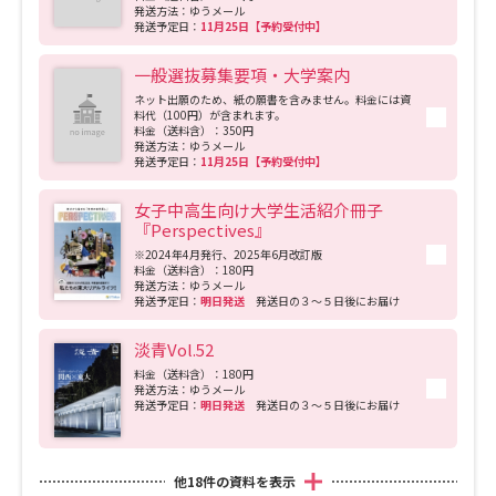
発送方法：ゆうメール
発送予定日：
11月25日【予約受付中】
データサイエンス特集
奨学金・特待生制度特集
一般選抜募集要項・大学案内
ネット出願のため、紙の願書を含みません。料金には資
デジタルパンフレット
進路の３択
料代（100円）が含まれます。
料金（送料含）：350円
発送方法：ゆうメール
新学年スタート号特集ページ
新学年スタート号特集ページ
発送予定日：
11月25日【予約受付中】
（高3生用）
（高2生用）
女子中高生向け大学生活紹介冊子
『Perspectives』
SELFBRAND特集ページ
※2024年4月発行、2025年6月改訂版
料金（送料含）：180円
オープンキャンパスなどを調べる
発送方法：ゆうメール
発送予定日：
明日発送
発送日の３～５日後にお届け
オープンキャンパス検索
実施プログラムから探す
淡青Vol.52
料金（送料含）：180円
発送方法：ゆうメール
来場型・Web型イベント特集
夢ナビライブ
発送予定日：
明日発送
発送日の３～５日後にお届け
他
18
件の資料を表示