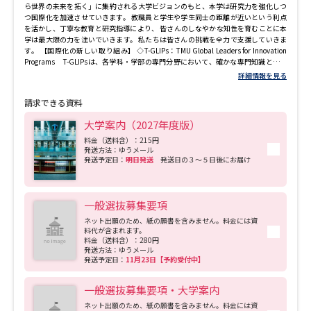
ら世界の未来を拓く」に集約される大学ビジョンのもと、本学は研究力を強化しつ
つ国際化を加速させていきます。 教職員と学生や学生同士の距離が近いという利点
を活かし、丁寧な教育と研究指導により、 皆さんのしなやかな知性を育むことに本
学は最大限の力を注いでいきます。 私たちは皆さんの挑戦を全力で支援していきま
す。 【国際化の新しい取り組み】 ◇T-GLIPs：TMU Global Leaders for Innovation
Programs T-GLIPsは、各学科・学部の専門分野において、確かな専門知識と幅広
い国際的視野を有する人材を育成するため、英語のみで履修し学位を取得するプロ
詳細情報を見る
グラムです。2027年度に都市環境学部の4学科で導入し、他の学部・学科へ順次拡
大予定です。 ◇共創学部 GLIDe : Faculty of Global Innovation and Development
請求できる資料
幅広い学問領域の知を集合させた新たな学びを通して、持続可能な都市の実現や
地球規模の課題解決に挑むソーシャルイノベーション人材を育成します。 ※2028年
大学案内（2027年度版）
４月開設予定 (構想中)。本事業は現在計画中の段階であり、今後変更が生じる可能
性があります。
料金（送料含）：215円
発送方法：ゆうメール
発送予定日：
明日発送
発送日の３～５日後にお届け
一般選抜募集要項
ネット出願のため、紙の願書を含みません。料金には資
料代が含まれます。
料金（送料含）：280円
発送方法：ゆうメール
発送予定日：
11月23日【予約受付中】
一般選抜募集要項・大学案内
ネット出願のため、紙の願書を含みません。料金には資