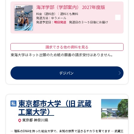
海洋学部（学部案内） 2027年度版
料金（送料含）：送料とも無料
発送方法：ゆうメール
発送予定日：
明日発送
発送日の３～５日後にお届け
請求できる他の資料を見る
東海大学はネット出願のため紙の願書の請求受付はありません。
デジパン
東京都市大学（旧 武蔵
工業大学）
東京都 神奈川県
― 理系のDNAを持った総合大学で、未知の世界で活きるチカラを育てます ― 武蔵工