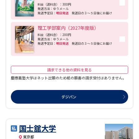
合計32のプログラムから横断的に自由に選択する学びには、幅広い視野も、高度な
料金（送料含）：300円
発送方法：ゆうメール
専門性も獲得できる、他にはない学習環境です。 ■グローバル・コミュニケーショ
発送予定日：
明日発送
発送日の３～５日後にお届け
ン学群 「語学×専門分野を合わせて学び、世界につながるキャリアを実現。」
NEW!! トリリンガルトラック内で、学べる言語に「韓国語」が加わります。
（2026年度入学者より） 英語・中国語・日本語・トリリンガル（韓国語）の４つの
理工学部案内（2027年度版）
言語トラックで、語学力とコミュニケーション能力を集中的に学習。２年次以降は
外国語で開講される授業を通して多様な分野における専門性を獲得し、世界を舞台
料金（送料含）：200円
に活躍する卒業後のキャリアにつなげます。 ■健康福祉学群 「すべての人の 豊か
発送方法：ゆうメール
発送予定日：
明日発送
発送日の３～５日後にお届け
な日々を かなえるために」 人々の暮らしに深く寄り添う「健康・スポーツ」「福
祉・心理」「保育」の３領域に、６つの専攻を設置。理論と実践の両方から、専門
的な知識とスキルを磨きます。 ■教育探究科学群 「教育学で磨かれる視点と分析力
で、社会課題にしなやかに向き合う。」 人と人、人と社会の関係性を「教育学」を
通して学び、状況を正しく捉える視点と分析力を修得。教育・地域・企業でリーダ
ーシップを発揮し、人や組織をつなぎながら、社会課題や膨大な情報に的確に対応
請求できる他の資料を見る
できるファシリテーターをめざします。 ■ビジネスマネジメント学群 「実践で生き
慶應義塾大学はネット出願のため紙の願書の請求受付はありません。
る知識とスキルを、バランスよく身に付ける。」 エアライン、観光、ホスピタリテ
ィ、エンターテイメント、ファッション、美容など、あらゆる業界で生きる知識や
スキルを、実践的なプログラムを通して修得。さまざまな業種への理解を深める
「ビジネスプログラム」の４つの領域と、ビジネススキルを獲得する「マネジメン
デジパン
トプログラム」の４つの科目群を横断的に学びながら、理論と実践をバランスよく
学びます。 人々の暮らしや社会を思いやる、キリスト教精神に基づく愛をビジネス
に取り入れる視点も特色のひとつ。一人ひとりが自分らしい目標を見つけ、その実
現に向けて着実に歩んでいける環境を整えています。 ■芸術文化学群 「すべての学
びと経験は、「表現者」になるために。」 「演劇・ダンス」「音楽」「ビジュア
ル・アーツ」の世界で活躍するための専門性と幅広い感性を、時に専修を横断しな
国士舘大学
がら高められる環境が特徴です。多彩に揃うマイナープログラムを合わせて学べ
ば、将来の可能性がさらに広がります。 ■航空学群 「日本で唯一、航空学を専門的
東京都
に学べる舞台。」 パイロット、航空管制、航空機管理、空港運営など、航空に関わ