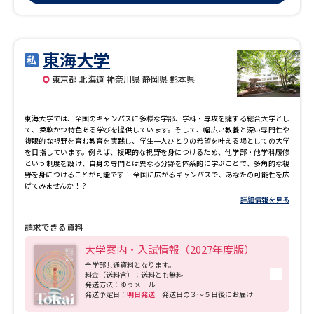
東海大学
東京都 北海道 神奈川県 静岡県 熊本県
東海大学では、全国のキャンパスに多様な学部、学科・専攻を擁する総合大学とし
て、柔軟かつ特色ある学びを提供しています。そして、幅広い教養と深い専門性や
複眼的な視野を育む教育を実践し、学生一人ひとりの希望を叶える場としての大学
を目指しています。例えば、複眼的な視野を身につけるため、他学部・他学科履修
という制度を設け、自身の専門とは異なる分野を体系的に学ぶことで、多角的な視
野を身につけることが可能です！ 全国に広がるキャンパスで、あなたの可能性を広
げてみませんか！？
詳細情報を見る
請求できる資料
大学案内・入試情報（2027年度版）
全学部共通資料となります。
料金（送料含）：送料とも無料
発送方法：ゆうメール
発送予定日：
明日発送
発送日の３～５日後にお届け