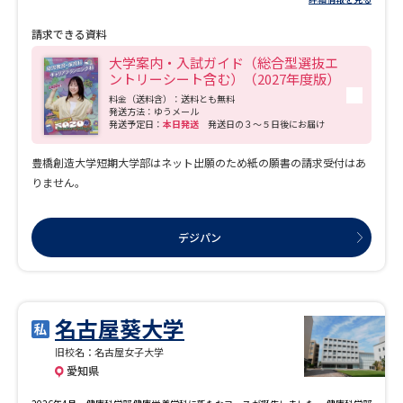
分野へ進めるよう、3つのコースと5つの進路モデルを設けて、それぞれの職業分野
で活躍するために必要な知識とスキルが2年間で身につけられるよう、効果的に科目
請求できる資料
群を配置。 ～3つのコース～ ●公務員コース●ビジネス秘書コース●医療事務コー
ス
大学案内・入試ガイド（総合型選抜エ
ントリーシート含む）（2027年度版）
料金（送料含）：送料とも無料
発送方法：ゆうメール
発送予定日：
本日発送
発送日の３～５日後にお届け
豊橋創造大学短期大学部はネット出願のため紙の願書の請求受付はあ
りません。
デジパン
名古屋葵大学
旧校名：名古屋女子大学
愛知県