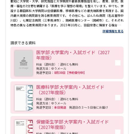
敷地に大学院・大学、研究施設と大学病院や最新医療施設を有し、教育、研究、医
療・福祉の3分野を網羅する「医療を学ぶ理想の環境」を整えています。中でも、併
設する藤田医科大学病院は低侵襲医療、移植医療などの最先端医療を実践する、国
内最大規模の病院数を誇る教育病院です。 その他にも、ばんたね病院（名古屋市中
川区）、七栗記念病院（三重県津市）、岡崎医療センター（岡崎市）と、それぞれ
特色の異なる教育病院があります。 2023年10月に、羽田空港に隣接する複合施設
「HANEDA INNOVATION CITY」に、次世代医療・研究の拠点として「藤田医科大学
詳細情報を見る
羽田クリニック」を含む「藤田医科大学東京 先端医療研究センター」を開設しまし
た。「先端医療」「精密健診／検診」「活動長寿」の３つを柱に、大学病院の確か
請求できる資料
なエビデンスに基づいた健診システムの提供をはじめ、再生医療、がんゲノム医
療、不妊治療、先進リハビリテーション等の先端医療を展開しています。 その他に
医学部 大学案内・入試ガイド（2027
も、愛知県2機目のドクターヘリの運航開始、能登半島地震の災害支援活動に従事す
年度版）
るなど、大規模災害時の救命医療体制の構築に貢献することをめざしています。 ＜
人を未来にいざなう医療のために 医工学社会共創研究科・医工共創学科 2027年4
料金（送料含）：送料とも無料
月始動※＞ ●学科・研究科 医療の枠を超え新研究分野を創成する新たな学科・研究
発送方法：ゆうメール
発送予定日：
8月30日【予約受付中】
科を設けます。未来の医療基盤技術の有り様をイメージでき、産業界・経済界と一体
となって、人々の社会参画を支える医療技術創造をリードできる人材を育成しま
す。 ●研究・人材育成プログラム 「その人らしい健康エイジングが獲得できる医療
医療科学部 大学案内・入試ガイド
技術」を支える学問について産業界と共に考えます。課題解決型学習 PBL（Project-
（2027年度版）
Based Learning）や企業持ち込み型実務型教員事例研究講義によって、社会ととも
に未来医療を共創する人材を育成します。 ●研究・人材育成環境 世界視野で医療展
料金（送料含）：送料とも無料
開できる人材を育成するため、MOUを締結している大学間での研究連携、企業にお
発送方法：ゆうメール
ける海外インターンシップ制度、産学連携に基づく実務型教員による実践的な社会
発送予定日：
本日発送
発送日の３～５日後にお届け
実装教育を充実させます。ものづくり産業の集積地である中部圏から、社会共創医
工学の実践研究の場である藤田医科大学研究センター群とともに、社会の要請に応
える「世界最先端の工学技術を医療分野に展開できる人材」を育成します。 ※設置
保健衛生学部 大学案内・入試ガイド
計画は現在認可申請中。内容は変更となる場合があります。
（2027年度版）
料金（送料含）：送料とも無料