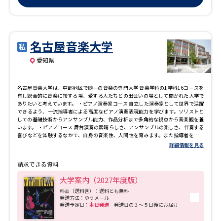
名古屋音楽大学
愛知県
名古屋音楽大学は、中部地区で随一の音楽の専門大学 音楽学科の1学科16コースを
有し総合的に音楽に接する場、愛する人たちとの出会いの場として開かれた大学で
ありたいと考えています。 ・ピアノ演奏家コース 自立した演奏家として世界で活躍
できるよう、一流指導者による高度なピアノ演奏表現能力を学びます。ソリストと
しての基礎技術からアンサンブル能力、作品分析まで多角的な視点から音楽観を養
います。 ・ピアノコース 舞台演奏の素晴らしさ、アンサンブルの楽しさ、伴奏する
喜びなどを体験するなかで、自身の音楽性、人間性を育みます。また指導者を目指
す人は、幼児の音楽導入からその後の専門的な指導法までを総合的に学びます。 ・
詳細情報を見る
指揮コース プロの指揮者を目指すプロフェッショナル専攻と、プロを含め学校現
場、吹奏楽やオーケストラ、合唱の指導者を職業として目指す指導者専攻がありま
請求できる資料
す。基礎的な指揮技術とスコアリーディングを学び、他コースと関わる中で実践的
な表現力を養います。 ・管楽コース 個人レッスンでは、ソロ曲を中心に演奏技術・
大学案内（2027年度版）
表現力を高め、個性豊かな音楽家ることを目指した指導を行います。高い次元でア
ンサンブルができる多彩な力を養います。 ・弦楽コース 演奏力と指導力を兼ね備え
料金（送料含）：送料とも無料
発送方法：ゆうメール
た一流の講師陣が指導にあたり、ソリストとしての個性的な能力を育成します。オ
発送予定日：
本日発送
発送日の３～５日後にお届け
ーケストラの合奏にも取り組むことで視野を広げ、即戦力を目指したアンサンブル
技術を磨きます。 ・打楽コース 様々な打楽器に触れながら演奏技術を磨きます。創