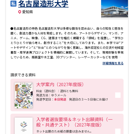
名古屋造形大学
愛知県
●名古屋造形の特色 名古屋造形大学は多様な個性を認め合い、自らの知性と感性を
磨く、創造力豊かな人材を育成します。そのため、アートからデザイン、マンガ、ア
ニメ、ゲーム、映像、CG、建築までを幅広く網羅する「領域」を設置し、“学生ひ
とりひとりが自ら考え、創作すること”を大切にしております。 また、本学では“ア
ートやデザイン”と“社会”とのつながりを強く意識し、海外協定校との交流や地域密
着型・産学連携プロジェクトを積極的に展開しています。そして、現場体験を重視
しているため、版画室や木工室、3Dプリンター、レーザーカッターなどを使用でき
る創作工房を数多く整備し、活動の原点となる造形体験をバックアップ。学生は所
詳細情報を見る
属領域に関わらず利用可能です。 「地域へ・世界へ」あなたの造形表現を発信でき
るチャンスが広がっています。
請求できる資料
大学案内（2027年度版）
料金（送料含）：送料とも無料
発送方法：ゆうメール
発送予定日：
本日発送
発送日の３～５日後にお届け
入学者選抜要項＆ネット出願資料（一
般・共通テスト）（2027年度版）
ネット出願のため紙の願書は含みません。