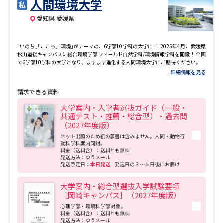
人間環境大学
愛知県 愛媛県
｢いのち｣｢こころ｣｢環境｣がテーマの、6学部10学科の大学に ！ 2025年4月、愛媛県
松山道後キャンパスに総合環境学部 フィールド自然学科/環境情報学科を開設！ 全国
で6学部10学科の大学となり、ますます進化する人間環境大学にご期待ください。
詳細情報を見る
請求できる資料
大学案内・入学者選抜ガイド（一般・
共通テスト・推薦・総合型）・過去問
（2027年度版）
ネット出願のため紙の願書は含みません。人間・動物行
動科学科案内同封。
料金（送料含）：送料とも無料
発送方法：ゆうメール
発送予定日：
本日発送
発送日の３～５日後にお届け
大学案内・総合型選抜入学試験要項
［岡崎キャンパス］（2027年度版）
心理学部・環境科学部 対象。
料金（送料含）：送料とも無料
発送方法：ゆうメール