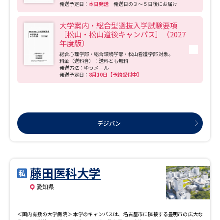
発送予定日：
本日発送
発送日の３～５日後にお届け
大学案内・総合型選抜入学試験要項
［松山・松山道後キャンパス］（2027
年度版）
総合心理学部・総合環境学部・松山看護学部 対象。
料金（送料含）：送料とも無料
発送方法：ゆうメール
発送予定日：
8月10日【予約受付中】
デジパン
藤田医科大学
愛知県
＜国内有数の大学病院＞ 本学のキャンパスは、名古屋市に隣接する豊明市の広大な