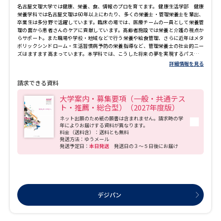
名古屋文理大学では健康、栄養、食、情報のプロを育てます。 健康生活学部 健康
栄養学科では名古屋文理は60年以上にわたり、多くの栄養士・管理栄養士を輩出、
卒業生は多分野で活躍しています。臨床の場では、医療チームの一員として栄養管
理の面から患者さんのケアに貢献しています。高齢者施設では栄養と介護の視点か
らサポート。また職場や学校・地域などで行う栄養や給食管理、さらに近年はメタ
ボリックシンドローム・生活習慣病予防の栄養指導など、管理栄養士の社会的ニー
ズはますます高まっています。本学科では、こうした将来の夢を実現するパスポー
ト「管理栄養士」国家試験の合格に向けて、独自のシステムで全面支援。新しい時
詳細情報を見る
代を担う“管理栄養士”を養成しています。 フードビジネス学科ではフードビジネス
の現場では新しい”食”の提案に加え、食の安全性の確保と管理の徹底が求められて
請求できる資料
います。本学科では食品や栄養についての知識はもちろん、店舗の運営や経営、起
業のノウハウやマーケティングなどの専門知識やスキルを身につけます。「食品メ
大学案内・募集要項（一般・共通テス
ーカーコ領域」、「食品流通領域」、「フードサービス領域」など将来の仕事に即
ト・推薦・総合型）（2027年度版）
したコース設定や「商品開発マーケティング」」や「食とデザイン」、「食空間プ
ロデュース」「食と環境」「フードサイエンス」等をキーワードにフードビジネス
ネット出願のため紙の願書は含まれません。請求時の学
マイスター認定制度など本学独自の実践的授業を展開しています。 情報メディア学
年によりお届けする資料が異なります。
料金（送料含）：送料とも無料
部 情報メディア学科では専攻したコースの授業科目だけでなく、他のコースの科
発送方法：ゆうメール
目を柔軟に選択し履修することによって、複数のスキルを身に付け、これからの社
発送予定日：
本日発送
発送日の３～５日後にお届け
会で活躍するスペシャリストを目指します。 実践的な4つのコースで構成されていま
す。 「情報システムコース」ではシステム開発、ネットワークの知識を学び、モバ
イルシステム、Webシステムなど最新技術によるアプリケーション開発技法を修
得。ユビキタス社会のクラウドコンピューティングに対応し、情報社会の革新をリ
ードする最先端の技術力を身につけ、ソフトウェア・ディベロッパー、システムエ
ンジニア、システム管理者、システムインテグレータなど、ユビキタス時代の情報
デジパン
技術者として活躍できる人材を養成します。 「映像メディアコース」では映像技
術、３Ｄ-ＣＧ、放送制作、画像工学などを学ぶ。芸術的感性を活かして、映像作
品、アニメーション、ゲーム、インタラクティブアートなどの作品制作を行い、ユ
ーザーインターフェース設計などを通して、メディアクリエータとして の基本を学