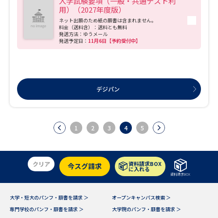
入学試験要項（一般・共通テスト利
用）（2027年度版）
ネット出願のため紙の願書は含まれません。
料金（送料含）：送料とも無料
発送方法：ゆうメール
発送予定日：
11月6日【予約受付中】
デジパン
1
2
3
4
5
クリア
資料請求BOX
今スグ請求
に入れる
資料請求BOX
大学・短大のパンフ・願書を請求 ＞
オープンキャンパス検索 ＞
専門学校のパンフ・願書を請求 ＞
大学院のパンフ・願書を請求 ＞