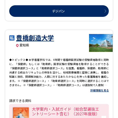
学問のミニ講義「夢ナビ講義」
学問分野解説
デジパン
学問の教科書
夢ナビライブ
ユーザーサポート
豊橋創造大学
愛知県
Ｑ＆Ａ よくあるご質問
大学進学IDについて
資料の料金の
受付内容・発送状況の確認
◆トピックス◆ 本学看護学科では、4年間で看護師国家試験の受験資格取得と同時
お支払いについて
に、「保健師」もしくは「助産師」国家試験の受験資格を取得することができる
「保健師選択コース」と「助産師選択コース」を設置。看護師、保健師、助産師に
テレメール
共通する統合カリキュラムの特性を活かし、地域医療機関と密接に連携し、看護の
個人情報取扱規定
お支払いサイト
知識と技術、問題解決能力、人間に対するあたたかな心を持った看護職者を養成し
ます。 ※「保健師選択コース」・「助産師選択コース」を同時に選択することはで
きません。 ※「保健師選択コース」・「助産師選択コース」は選抜制で人数制限が
テレメール進学カタログ
特定商取引表記
あります。 ●理学療法学科 「スポーツ」「基礎科学」「地域福祉」の分野について
詳細情報を見る
訂正のご案内
深く学修できるカリキュラムを設置し、より専門性の高い理学療法士の養成を目指
しています。基礎から専門へ、講義から実習・演習へとスムーズにつながるカリキ
請求できる資料
ュラムになっており、臨床実習や地域貢献活動など医療や福祉の現場を通して科学
的根拠に基づいた的確な理学療法の実践力と、最先端の研究機器を活用して医学・
大学案内・入試ガイド（総合型選抜エ
医療の進歩に貢献できる研究能力を育成します。 ●看護学科 高度な専門知識と実践
ントリーシート含む）（2027年度版）
力を備えた看護師が求められている現在の医療界のニーズに応えるため、4年間のカ