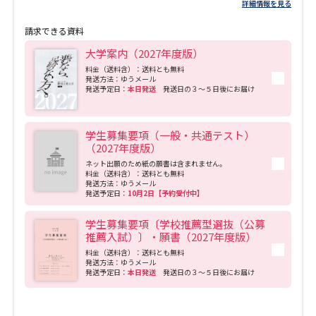
受験準備
資料検索
詳細情報を見る
請求できる資料
大学案内（2027年度版）
志望校・出願校を調べる
料金（送料含）：送料とも無料
発送方法：ゆうメール
発送予定日：
本日発送
発送日の３～５日後にお届け
併願校選び
受験スケジュールを立てよう
先輩が入学を決めた理由
テレメール全国一斉進学調査
学生募集要項（一般・共通テスト）
（2027年度版）
ネット出願のため紙の願書は含まれません。
新生活お役立ちガイド
料金（送料含）：送料とも無料
発送方法：ゆうメール
発送予定日：
10月2日【予約受付中】
学生募集要項〔学校推薦型選抜（公募
学問発見
学問検索
推薦入試）〕・願書（2027年度版）
料金（送料含）：送料とも無料
発送方法：ゆうメール
発送予定日：
本日発送
発送日の３～５日後にお届け
大学で学びたい学問発見