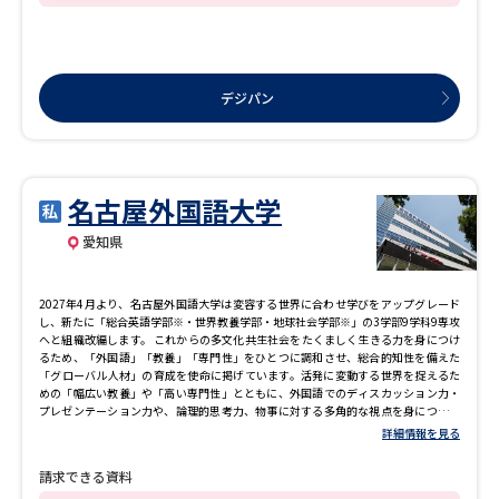
作活動や民族楽器の演奏など幅広い知識と経験が蓄積できるカリキュラムです。 ・
声楽コース 個人レッスンを中心に声楽表現を学ぶための専門的な授業をはじめ、国
際レベルのマスタークラスも開催。オペラ公演など実践的な学びの機会も数多く、
じっくりと「本番力」を養います。 ・ミュージカルコース 舞台に立つために必要な
要素である舞台芸術の基礎を学びます。ミュージカルなど学内外での講演を積み、
舞台を創り上げる楽しさ、充実感や達成感を感じられる授業を通じて、様々な分野
デジパン
で活躍できるアーティストへと導きます。 ・作曲コース 個人レッスンを基盤に、ク
ラシックから現代音楽、ポピュラー音楽、民族音楽まで、幅広い音楽的知識と作曲
技法を学びます。自身の書きたい楽曲や生み出したい世界観が忠実に表現できるよ
うな制作力と構成力を身につけます。 ・メディアサウンドデザインコース DAWを用
いた音楽制作やサウンドデザインを基礎に、プログラミングやAR・VRなどのデジタ
ル技術と音を組み合わせて作品制作に取り組みます。最新の設備で、立体音響など
名古屋外国語大学
の先端のアートづくりを学ぶことができます。 ・電子オルガンコース 様々なジャン
ルの音楽を深く追求し、演奏技術を磨きます。その後は電子オルガンならではの創
愛知県
作性の高さを活かして、段階的に創作活動へとステップアップしていきます。 ・ジ
ャズ・ポピュラーコース 巧みな奏法や様々なスタイルなど、現場で映えるパフォー
マンス力を磨くことで、卒業後にどんなステージでも活躍できる高い技術を習得し
2027年4月より、名古屋外国語大学は変容する世界に合わせ学びをアップグレード
ます。 ・音楽教育コース 知識と技術だけではなく、教育者として必要な指導法など
し、新たに「総合英語学部※・世界教養学部・地球社会学部※」の3学部9学科9専攻
を研究していきます。知見を広げ、技能を磨き、豊かな人間性を育成することができ
へと組織改編します。 これからの多文化共生社会をたくましく生きる力を身につけ
る力を身につけます。 ・音楽療法コース 即戦力となる音楽療法士を育成します。キ
るため、「外国語」「教養」「専門性」をひとつに調和させ、総合的知性を備えた
ャンパスを共有する同朋大学との単位互換により、本学ならではのスタイルで福祉
「グローバル人材」の育成を使命に掲げています。活発に変動する世界を捉えるた
系科目の履修が可能です。 ・音楽総合コース 様々な楽器や音楽ジャンルから興味の
めの「幅広い教養」や「高い専門性」とともに、外国語でのディスカッション力・
ある科目を自由に選ぶことができます。いろいろなことにチャレンジし、自身の音
プレゼンテーション力や、論理的思考力、物事に対する多角的な視点を身につける
楽性を探っていくなかで、判断力・決断力を養い、自分の進みたい道を開きます。
環境やプログラムを充実させています。 ※2027年4月名称変更 ●返還不要かつ対象
・音楽ビジネスコース 舞台・音響・照明・企画などに必要なカリキュラムを体系
詳細情報を見る
人数に制限のない"留学費用全額支援"制度※ 「留学先授業料、渡航費、居住費、教
的・専門的に学べます。多彩な演奏会などでの豊富な実践・実習の機会を経て、プ
科書代、保険料、留学ビザ申請料」これらの費用を大学が全額支援します。 ・本学
レイヤーとリスナーの懸け橋となれるマネジメント術を修得します。
請求できる資料
が定めた語学試験・GPAの基準を持たすことが条件です。 ※居住費は留学先大学の