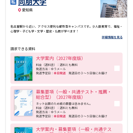
同朋大学
専門学校の資料請求
大学院の資料請求
愛知県
大学入学共通テスト「受験案
留学・進学関連、塾・予備校
内」の請求
名古屋駅から近い、アクセス便利な都市型キャンパスです。少人数教育で、福祉・
大学入学共通テスト「受験上の
心理学・子ども学・文学・歴史・仏教が学べます！
高等学校卒業程度認定試験
配慮案内」の請求
詳細情報を見る
請求できる資料
幼稚園教員資格認定試験
小学校教員資格認定試験
大学案内（2027年度版）
高等学校（情報）教員資格認定
料金（送料含）：送料とも無料
試験
発送方法：ゆうメール
発送予定日：
本日発送
発送日の３～５日後にお届け
大学研究
大学検索
募集要項（一般・共通テスト・推薦・
総合型）（2027年度版）
ネット出願のため紙の願書は含みません。
料金（送料含）：送料とも無料
発送方法：ゆうメール
大学で学べる内容や特徴を調べる
発送予定日：
本日発送
発送日の３～５日後にお届け
国際・グローバルに強い大学特
大学案内・募集要項（一般・共通テス
新増設大学・学部・学科特集
集