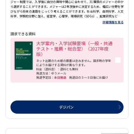
ジャー制度では、入学後に自分の興味や関心に合わせて、31種類のメジャーの中か
ら選択することができます。メジャーは2年次後半に決定するため、幅広い分野を学
びながら将来の進路をじっくり考えることができます。社会科学、自然科学、人文
科学、学際的分野に加え、経営学、心理学、環境研究（SDGs）、起業研究など、実
践的な学びも充実しています。ケースメソッドを活用した参加型授業を通じて、企
詳細情報を見る
業の意思決定を体験し、問題解決力やリーダーシップを養います。多様な学びの環
境の中で、将来に必要な知識やスキルを身につけ、柔軟で挑戦的な力を育むことが
請求できる資料
できます。
大学案内・入学試験要項（一般・共通
テスト・推薦・総合型）（2027年度
版）
ネット出願のため紙の願書は含みません。請求時の学年
によりお届けする資料が異なります。
料金（送料含）：送料とも無料
発送方法：ゆうメール
発送予定日：
本日発送
発送日の３～５日後にお届け
デジパン