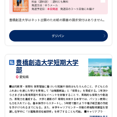
リキュラムで幅広い視点を持ち、チーム医療の一員として活躍できる実践力を育
料金（送料含）：送料とも無料
て、地域社会の健康づくりに貢献できる看護師・保健師・助産師を育成することを
発送方法：ゆうメール
発送予定日：
本日発送
発送日の３～５日後にお届け
目的としています。主要な隣地実習は国立病院機構豊橋医療センターをはじめ、地
域の総合病院やクリニック、保健所、福祉施設、保育所など多様な現場で援助技術
を学びます。 ●経営学科 さまざまなビジネスでは幅広い知識と技術が必要です。４
豊橋創造大学はネット出願のため紙の願書の請求受付はありません。
年間の学びを通じて、目指す「職種」や希望する「業種」を見つけ、必要な知識・
技術を習得し、資格取得によって夢を現実にしていきます。 「経営・マーケティン
グ」、「会計・財務」、「情報コミュニケーション」をバランスよく学び、その上
で専門力も強化します。さらに企画力、実戦力を身につける大学独自の「地域企業
デジパン
連携プロジェクト」を全員が体験。このプロジェクトでは、企業や行政機関と協働
してプロジェクトを進めることで、問題解決能力やプレゼンテーション能力、さら
にはコミュニケーション能力やリーダーシップ力を身につけ ます。また、ICT活用力
を養うことを目的として全学生にタブレット端末（iPad）を無償貸与しています。
豊橋創造大学短期大学
部
愛知県
■幼児教育・保育科 保育理論に基づいた知識や技術はもちろんのこと、子どもとの
ふれあいを通じた学びを重視して「幼稚園教諭」と「保育士」を育成する。1年次か
らさまざまな現場実習や多彩なイベントを体験することで、実践的な保育力や創造
力、表現力を養成する。 大学と最新のIT 環境を共有する本学では、パソコン教育に
も力を入れている。基本操作からスタートし、5年間で園だよりや電子紙芝居の作成
を手がけられるまでになる。また、本学キャリアセンター主催の資格取得講座を受
講し在学中に「介護職員初任者研修」を修了することも可能。 ■キャリアプランニ
ング科 将来なりたい自分を発見し、必要なスキルや資格を獲得して、希望どおりの
詳細情報を見る