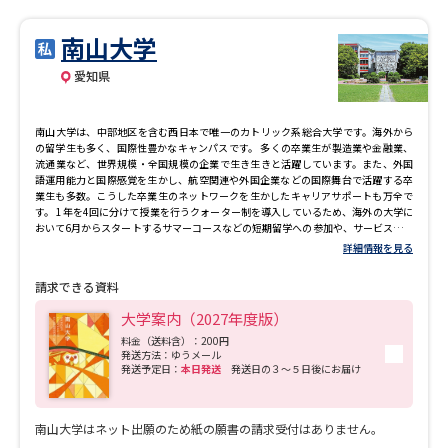
習。広い視野で新しい表現の可能性を探究し、未来を生み出す創造力を養成しま
す。 「サウンド制作コース」では音響制作・音楽制作を中心として、コンピュータ
南山大学
を用いたサウンド制作に関するさまざまな知識と技術を学びます。音・音楽に対す
る繊細な感性や各種機材を扱うことのできる素養、また、音楽についての基礎的能
愛知県
力を活かして、MIDI技術やレコーディング技術を用いた音楽・音作品を制作し、音
響機器の操作や音響のセッティングについて習熟します。舞台や放送で活躍できる
音響技術者、サウンドクリエータ、音源開発エンジニアなど、サウンド関連のスペ
シャリストを養成します。 「メディアデザインコース」ではグラフィックデザイ
南山大学は、中部地区を含む西日本で唯一のカトリック系総合大学です。海外から
ン、Webデザイン、デジタルファブリケーションなど、情報メディアに関わるデザイ
の留学生も多く、国際性豊かなキャンパスです。 多くの卒業生が製造業や金融業、
ンを中心に学びます。CGや映像、CADなどさまざまな場面でデザインの視点を持っ
流通業など、世界規模・全国規模の企業で生き生きと活躍しています。また、外国
てプロダクト制作や企画提案ができる人材を育成します。。
語運用能力と国際感覚を生かし、航空関連や外国企業などの国際舞台で活躍する卒
業生も多数。こうした卒業生のネットワークを生かしたキャリアサポートも万全で
す。 1年を4回に分けて授業を行うクォーター制を導入しているため、海外の大学に
おいて6月からスタートするサマーコースなどの短期留学への参加や、サービス・ラ
ーニングなどの自主的な学修の選択が広がるなどのメリットがあります。
詳細情報を見る
請求できる資料
大学案内（2027年度版）
料金（送料含）：200円
発送方法：ゆうメール
発送予定日：
本日発送
発送日の３～５日後にお届け
南山大学はネット出願のため紙の願書の請求受付はありません。