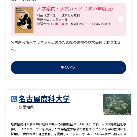
れています。
大学案内・入試ガイド（2027年度版）
料金（送料含）：送料とも無料
発送方法：ゆうメール
発送予定日：
本日発送
発送日の３～５日後にお届け
名古屋芸術大学はネット出願のため紙の願書の請求受付はありませ
ん。
デジパン
名古屋商科大学
愛知県
名古屋商科大学は中部地区で唯一の国際認証校（AACSB）です。三大国際認証を取
得しトリプルクラウンを達成した本学経営大学院の教育エッセンスを学部教育にも
採用し「世界標準の経営教育」を提供しています。 さらに、2026年度から始まるメ