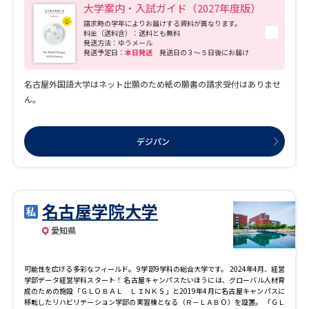
標準的な宿舎費を、教科書代は国別の標準金額を支給します。 ※為替相場の変動に
大学案内・入試ガイド（2027年度版）
より差益、差損が生じることがあります。 上記については、入学後の留学ガイダン
スにて説明を行います。 ●多彩な8つの留学プログラム 本学の留学プログラムは、
請求時の学年によりお届けする資料が異なります。
料金（送料含）：送料とも無料
専門分野を学ぶ【長期留学】として「スタンダード留学」のほか、カリフォルニア
発送方法：ゆうメール
大学リバーサイド校(UCR)による「ウォルト・ディズニー・ワールド・リゾート」で
発送予定日：
本日発送
発送日の３～５日後にお届け
の有給実習を含む中部地区唯一の「UCR特別留学【ディズニー国際カレッジプログ
ラム】」、2つの国・地域に留学できる「2か国留学」、航空サービスに特化した
「航空サービス留学」、留学先大学と名古屋外大の両方の学位の取得をめざす「学
名古屋外国語大学はネット出願のため紙の願書の請求受付はありませ
位取得留学」、任意の大学への「認定留学」があります。このほか、留学先の現地
ん。
企業や教育機関でのインターンシップを行う「中期留学」、春期・夏期休暇を利用
した2週間～2カ月の「海外研修」があり、留学プログラムが充実しています。 ●外
国人教員比率 中部地区1位（全国6位）※ 2025年度は127人の外国人教員が在籍して
います。 ※朝日新聞出版発行：大学ランキング2026年版「外国人教員の比率（規模
デジパン
別・学生数3000人以上）」の項目より ●ALL ENGLISHの"超"少人数授業PUT 学生4
人と外国人教員1人で行う全学部・全学科必修の「PUT（パワーアップチュートリア
ル）」を実施。さまざまな国籍とバックボーンを持った外国人教員が授業を担当す
ることで、多様な視点や考えに触れて、世界を理解する力を養うと同時に、英語で
考え、発信する力を養います。フランス・ヨーロッパ学科フランス専攻と中国・ア
ジア学科中国専攻では、それぞれの専攻言語のPUTも実施します。 ●エアライン就
名古屋学院大学
職実績 全学部・全学科を対象にした独自のサポート体制「エアラインドリカムプラ
ン」では、「エアライン・ホスピタリティ科目」など、航空業界に関する正規授業
愛知県
も開講。また、外資系航空会社の正規訓練施設での研修や、企業でのインターンシ
ップなど、実際の現場を経験します。2024年度の航空業界の内定者は104名、内39
名が客室乗務員です。客室乗務員の採用者数は13年連続で中部地区第1位（2013年3
月～2025年3月卒業生）の実績（大学通信調べ）を誇っています。
可能性を広げる多彩なフィールド。 9学部9学科の総合大学です。 2024年4月、経営
学部データ経営学科スタート！ 名古屋キャンパスたいほうには、グローバル人材育
成のための施設「ＧＬＯＢＡＬ ＬＩＮＫＳ」と2019年4月に名古屋キャンパスに
移転したリハビリテーション学部の実習棟となる（Ｒ－ＬＡＢＯ）を設置。 「ＧＬ