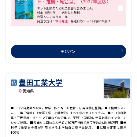
ト・推薦・総合型）（2027年度版）
ネット出願のため紙の願書は含みません。
データサイエンス特集
奨学金・特待生制度特集
料金（送料含）：送料とも無料
発送方法：ゆうメール
発送予定日：
本日発送
発送日の３～５日後にお届け
デジタルパンフレット
進路の３択
新学年スタート号特集ページ
新学年スタート号特集ページ
（高3生用）
（高2生用）
デジパン
SELFBRAND特集ページ
オープンキャンパスなどを調べる
豊田工業大学
愛知県
オープンキャンパス検索
実施プログラムから探す
■トヨタ自動車が設立。産学一体となった教育・研究環境を整備。 ■「機械システ
来場型・Web型イベント特集
夢ナビライブ
ム」「電子情報」「物質工学」を横断的にすべて学ぶカリキュラム。 ■トヨタ自動
車・三菱電機・ダイキン工業などの企業で、学部1・3年次に全員必修のインターン
シップ制度。 ■授業料は国公立大学並の60万円/年(初年度学納金は約98万円) ■無
利子で希望者全員が利用できる本学独自の奨学金制度。 ■就職決定率は毎年
100％！