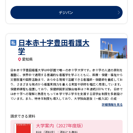
デジパン
日本赤十字豊田看護大
学
愛知県
日本赤十字豊田看護大学は中部圏で唯一の赤十字大学です。赤十字の人道の原則を
基盤に、世界中で通用する普遍的な看護学を学ぶとともに、医療・保健・福祉から
災害救護や国際活動まで、あらゆる現場で活躍できる看護師・保健師を養成してお
り、さまざまな視点から看護実践力を養える実習や研修を幅広く用意しています。
保健師課程も設置しており、保健師国家試験合格率は７年連続100％です。 日赤で
は赤十字への理解と熱意をもって本学で学ぶ学生を支援する奨学金制度を多数設け
ています。また、特待生制度も導入しており、大学独自選抜（一般入試）の成績が
上位5位までの者について年間授業料の全額（120万円）を免除します。2年次以降
詳細情報を見る
も、各学年で成績が上位5位までの者については「B 特待生」に認められる場合があ
り、後期授業料を免除します。
請求できる資料
大学案内（2027年度版）
料金（送料含）：送料とも無料