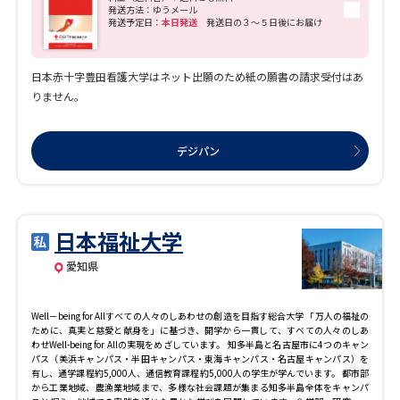
発送方法：ゆうメール
発送予定日：
本日発送
発送日の３～５日後にお届け
日本赤十字豊田看護大学はネット出願のため紙の願書の請求受付はあ
りません。
デジパン
日本福祉大学
愛知県
Well－being for Allすべての人々のしあわせの創造を目指す総合大学 「万人の福祉の
ために、真実と慈愛と献身を」に基づき、開学から一貫して、すべての人々のしあ
わせ――Well-being for Allの実現をめざしています。 知多半島と名古屋市に4つのキャン
パス（美浜キャンパス・半田キャンパス・東海キャンパス・名古屋キャンパス）を
有し、通学課程約5,000人、通信教育課程約5,000人の学生が学んでいます。 都市部
から工業地域、農漁業地域まで、多様な社会課題が集まる知多半島全体をキャンパ