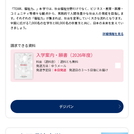
「TEAM、福祉力。」本学では、社会福祉分野だけでなく、ビジネス・教育・医療・
コミュニティ等様々な観点から、実践的で人間性豊かな社会人の育成を目指しま
す。それぞれの「福祉力」が集まれば、社会を変革していく大きな流れとなります。
全国に広がる7,000名の在学生と88,000名の卒業生と共に、日本の未来を支えてい
きましょう。
詳細情報を見る
請求できる資料
入学案内・願書（2026年度）
料金（送料含）：送料とも無料
発送方法：ゆうメール
発送予定日：
本日発送
発送日の３～５日後にお届け
デジパン