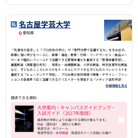
名古屋学芸大学
愛知県
「先進性の追求」と「プロ志向の学び」が「専門分野で活躍する力」を生み出す。
医療に強い学びをベースに、医療・福祉・教育・行政・フードサービス・食品メー
カーまで幅広いフィールドで活躍できる管理栄養士を養成する「管理栄養学部」、
養護教諭（保健室の先生）、保育士・幼稚園教諭、小学校教諭、特別支援学校教諭
など、子どものこころとからだをトータルにケアできる子どものスペシャリストを
養成する「ヒューマンケア学部」、プロ仕様の制作環境で映像・デザイン・ファッ
ションの各業界で広く活躍できるクリエイターを育成する「メディア造形学部」、
国立病院機構名古屋医療センターと連携して、豊富な知識と実践力を兼ね備えた看
詳細情報を見る
護師を養成する「看護学部」の4学部を設置。 各専門分野の第一人者を教員陣に多数
配置し、先進的な設備・施設を積極的に導入するなど、プロフェッショナル養成大
請求できる資料
学として、時代のニーズに応え、それぞれの分野で即戦力として活躍できる力を身
につけるための実践的な学びを展開しています。
大学案内・キャンパスガイドブック・
入試ガイド（2027年度版）
請求時の学年によりお届けする資料が異なります。
料金（送料含）：送料とも無料
発送方法：ゆうメール
発送予定日：
本日発送
発送日の３～５日後にお届け