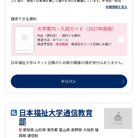
スと捉え、地域での実践を通じた豊かな学びを展開しています。全学部・研究科が
それぞれの専門性を追求するとともに、各領域を越えた重層的な学びの環「学環」
詳細情報を見る
を形成。社会課題を多面的に捉えて解決を図り、これからの時代を切り拓く人材を
育成しています。
請求できる資料
大学案内・入試ガイド（2027年度版）
料金（送料含）：送料とも無料
発送方法：ゆうメール
発送予定日：
本日発送
発送日の３～５日後にお届け
日本福祉大学はネット出願のため紙の願書の請求受付はありません。
デジパン
日本福祉大学通信教育
部
愛知県 山形県 東京都 富山県 長野県 大阪府 福
岡県 通信制