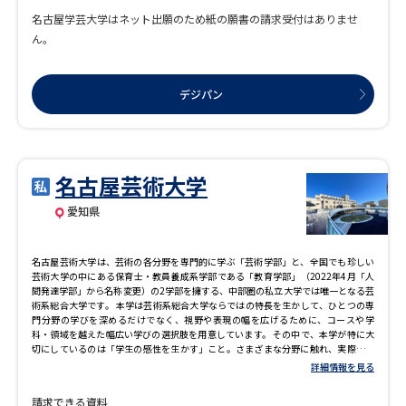
名古屋学芸大学はネット出願のため紙の願書の請求受付はありませ
ん。
デジパン
名古屋芸術大学
愛知県
名古屋芸術大学は、芸術の各分野を専門的に学ぶ「芸術学部」と、全国でも珍しい
芸術大学の中にある保育士・教員養成系学部である「教育学部」（2022年4月「人
間発達学部」から名称変更）の2学部を擁する、中部圏の私立大学では唯一となる芸
術系総合大学です。 本学は芸術系総合大学ならではの特長を生かして、ひとつの専
門分野の学びを深めるだけでなく、視野や表現の幅を広げるために、コースや学
科・領域を越えた幅広い学びの選択肢を用意しています。 その中で、本学が特に大
切にしているのは「学生の感性を生かす」こと。さまざまな分野に触れ、実際に体
験をすることで、自分の「感性」が何に引かれるのかを知ることが重要と考えま
詳細情報を見る
す。 4年間を通して豊富にある実践や発表の場は、自分と向き合い、自分を磨く貴重
な機会。なりたい姿を明確にし、確実にそこに近づいていくカリキュラムが用意さ
請求できる資料