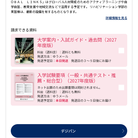
ＯＢＡＬ ＬＩＮＫＳ」はグローバル人材育成のためのアクティブラーニングや自
学自習、教育支援や地域交流などで活用する予定です。 リハビリテーション学部の
実習棟は、最新の設備を有するものとなります。
詳細情報を見る
請求できる資料
大学案内・入試ガイド・過去問（2027
年度版）
料金（送料含）：送料とも無料
発送方法：ゆうメール
発送予定日：
本日発送
発送日の３～５日後にお届け
入学試験要項（一般・共通テスト・推
薦・総合型）（2027年度版）
ネット出願のため出願書類は同封されません。
料金（送料含）：送料とも無料
発送方法：ゆうメール
発送予定日：
本日発送
発送日の３～５日後にお届け
デジパン