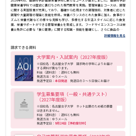
2026年4月、健康科学部 健康栄養学科に新たなコースが誕生しました。 健康科学部
健康栄養学科では歴史に裏打ちされた専門教育を実施。管理栄養士コースは、調理
に関する実習授業が充実しており、基礎から応用までの調理技術、対象者に応じた
調理や大量調理の理論と技能を修得。栄養バランスのとれた食事に加え、食事のリ
ズムと栄養代謝などの様々な見解も学び、多様化する生活スタイルに応じた食支
援、栄養サポートができる管理栄養士を育成します。 フードサイエンスコースは栄
養士免許に必要な「食と健康」に関する知識・技能を基礎とし、さらに食品の科学
的かつ多角的な理解を深める専門教育により、「新たな食を提案する力」「おいし
詳細情報を見る
さと品質を評価する力」「食の大切さを伝える力」を身につけた食のスペシャリス
トを育成します。時間栄養学の視点と地域から宇宙まで幅広いフィールドで新たな
請求できる資料
食を提案し、フードサイエンスの新しい発想でより豊かな食生活の創造への貢献を
目指し育成します。 看護学科では歯科医師免許を有した専任教員による「口腔健康
大学案内・入試案内（2027年度版）
管理学」を開講。管理栄養士を養成する健康栄養学科と連携して講義・演習を行う
ことで、口腔ケアに関する知識を有した看護師を養成します。 名古屋市瑞穂区にあ
※旧校名：名古屋女子大学 請求時の学年によりお届け
する資料が異なります。
るキャンパスは、創立111年という伝統が息づいています。名古屋から地下鉄桜通線
料金（送料含）：送料とも無料
「瑞穂区役所」駅から徒歩3分と、アクセス良好です。2022年4月には医療科学部を
発送方法：ゆうメール
開設。最新の設備と空間を整備しています。
発送予定日：
本日発送
発送日の３～５日後にお届け
学生募集要項（一般・共通テスト）
（2027年度版）
※旧校名：名古屋女子大学 ネット出願のため紙の願書
は含まれません。
料金（送料含）：送料とも無料
発送方法：ゆうメール
発送予定日：
9月24日【予約受付中】