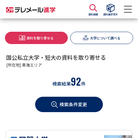
資料検索
資料請求BOX
資料請求
資料検索
資料を取り寄せる
大学について調べる
大学・短大の資料種類から請求
国公私立大学・短大の資料を取り寄せる
[所在地] 東海エリア
大学パンフ
学部・学科パンフ
92
検索結果
件
総合型選抜・学校推薦型選抜 募
大学入学共通テスト利用選抜の
集要項＆願書
募集要項＆願書
検索条件変更
過去問題集
大学・短大以外の資料から請求