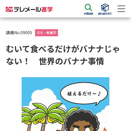
学問検索
資料請求BOX
資料請求
資料検索
講義No.09005
文化・教養学
むいて食べるだけがバナナじゃ
大学・短大の資料種類から請求
ない！ 世界のバナナ事情
大学パンフ
学部・学科パンフ
総合型選抜・学校推薦型選抜 募
大学入学共通テスト利用選抜の
集要項＆願書
募集要項＆願書
過去問題集
大学・短大以外の資料から請求