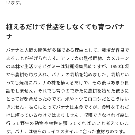
います。
データサイエンス特集
奨学金・特待生制度特集
植えるだけで世話をしなくても育つバナ
デジタルパンフレット
進路の３択
ナ
新学年スタート号特集ページ
新学年スタート号特集ページ
（高3生用）
（高2生用）
バナナと人間の関係が多様である理由として、栽培が容易で
あることが挙げられます。アフリカの熱帯雨林、カメルーン
SELFBRAND特集ページ
の森林で生活するピグミーは狩猟採集民族ですが、1950年頃
から農耕も取り入れ、バナナの栽培を始めました。栽培とい
オープンキャンパスなどを調べる
っても焼畑にバナナの株を植えるだけで、その後はあまり世
話をしません。それでも育つので新たに農耕を始めた彼らに
オープンキャンパス検索
実施プログラムから探す
とって好都合だったのです。米やトウモロコシだとこうはい
きません。彼らにとってバナナは主食ですが、食料をそれだ
来場型・Web型イベント特集
夢ナビライブ
けに頼っているわけではありません。収穫できなければ森に
行って野生の動物や植物を獲ってくればいいと考えていま
す。バナナは彼らのライフスタイルに合った食材なのです。