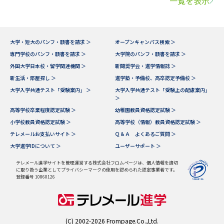
一覧を表示
大学・短大のパンフ・願書を請求 ＞
オープンキャンパス検索 ＞
専門学校のパンフ・願書を請求 ＞
大学院のパンフ・願書を請求 ＞
外国大学日本校・留学関連機関 ＞
新聞奨学会・進学情報誌 ＞
新生活・部屋探し ＞
進学塾・予備校、高卒認定予備校 ＞
大学入学共通テスト「受験案内」 ＞
大学入学共通テスト「受験上の配慮案内」
＞
高等学校卒業程度認定試験 ＞
幼稚園教員資格認定試験 ＞
小学校教員資格認定試験 ＞
高等学校（情報）教員資格認定試験 ＞
テレメールお支払いサイト ＞
Ｑ＆Ａ よくあるご質問 ＞
大学進学IDについて ＞
ユーザーサポート ＞
テレメール進学サイトを管理運営する株式会社フロムページは、個人情報を適切
に取り扱う企業としてプライバシーマークの使用を認められた認定事業者です。
登録番号 10860126
(C) 2002-2026 Frompage.Co.,Ltd.