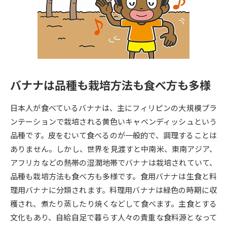
専門学校の資料請求
大学院の資料請求
大学入学共通テスト「受験案
留学・進学関連、塾・予備校
内」の請求
大学入学共通テスト「受験上の
高等学校卒業程度認定試験
配慮案内」の請求
バナナは品種も栽培方法も食べ方も多様
幼稚園教員資格認定試験
小学校教員資格認定試験
日本人が食べているバナナは、主にフィリピンの大規模プラ
高等学校（情報）教員資格認定
試験
ンテーションで栽培される黄色いキャベンディッシュという
品種です。皮をむいて食べるのが一般的で、調理することは
ありません。しかし、世界を見渡すと中南米、東南アジア、
大学研究
大学検索
アフリカなどの熱帯の湿潤地帯でバナナは栽培されていて、
品種も栽培方法も食べ方も多様です。食用バナナは生食と料
理用バナナに分類されます。料理用バナナは緑色の時期に収
大学で学べる内容や特徴を調べる
穫され、煮たり蒸したり焼くなどして食べます。主食とする
国際・グローバルに強い大学特
文化もあり、自給自足で暮らす人々の貴重な食料源となって
新増設大学・学部・学科特集
集