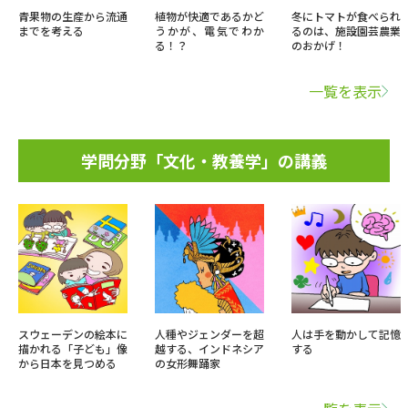
青果物の生産から流通
植物が快適であるかど
冬にトマトが食べられ
までを考える
うかが、電気でわか
るのは、施設園芸農業
る！？
のおかげ！
一覧を表示
学問分野「文化・教養学」の講義
スウェーデンの絵本に
人種やジェンダーを超
人は手を動かして記憶
描かれる「子ども」像
越する、インドネシア
する
から日本を見つめる
の女形舞踊家