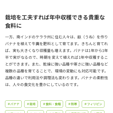
受験準備
資料検索
栽培を工夫すれば年中収穫できる貴重な
志望校・出願校を調べる
食料に
併願校選び
受験スケジュールを立てよう
一方、南インドのケララ州に住む人々は、畝（うね）を作り
バナナを植えて牛糞を肥料として育てます。きちんと育てれ
先輩が入学を決めた理由
テレメール全国一斉進学調査
ば、実も大きくなり収穫量も増えます。バナナは1年から1年
半で実がなるので、時期を変えて植えれば1年中収穫するこ
新生活お役立ちガイド
とができます。また、乾燥に強い品種や寒さに強い品種など
複数の品種を育てることで、環境の変動にも対応可能です。
品種の違いで利用法や調理法も変わります。バナナの柔軟性
学問発見
学問検索
は、人々の食文化を豊かにしているのです。
大学で学びたい学問発見
＃バナナ
＃栽培
＃食料・食糧
＃熱帯
＃フィリピン