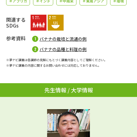
＃アフリカ
＃インド
＃中南米
＃東南アジア
＃環境
学問のミニ講義「夢ナビ講義」
学問分野解説
学問の教科書
関連する
夢ナビライブ
SDGs
ユーザーサポート
参考資料
バナナの栽培と流通の例
バナナの品種と料理の例
Ｑ＆Ａ よくあるご質問
大学進学IDについて
※夢ナビ講義は各講師の見解にもとづく講義内容としてご理解ください。
※夢ナビ講義の内容に関するお問い合わせには対応しておりません。
資料の料金の
受付内容・発送状況の確認
お支払いについて
テレメール
個人情報取扱規定
お支払いサイト
先生情報 / 大学情報
テレメール進学カタログ
特定商取引表記
訂正のご案内