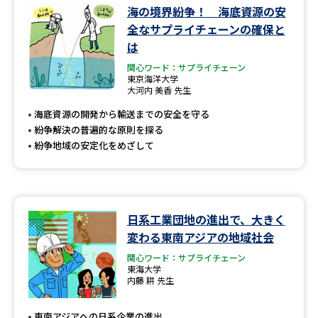
学問のミニ講義「夢ナビ講義」
学問分野解説
海の境界紛争！ 海底資源の安
全なサプライチェーンの確保と
学問の教科書
夢ナビライブ
は
関心ワード：サプライチェーン
東京海洋大学
ユーザーサポート
大河内 美香 先生
海底資源の開発から輸送までの安全を守る
Ｑ＆Ａ よくあるご質問
大学進学IDについて
紛争解決の普遍的な原則を探る
紛争地域の安定化をめざして
資料の料金の
受付内容・発送状況の確認
お支払いについて
テレメール
個人情報取扱規定
お支払いサイト
日系工業団地の進出で、大きく
テレメール進学カタログ
変わる東南アジアの地域社会
特定商取引表記
訂正のご案内
関心ワード：サプライチェーン
東海大学
内藤 耕 先生
東南アジアへの日系企業の進出