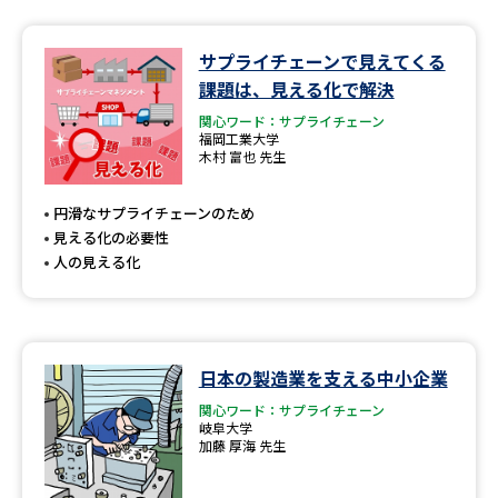
データサイエンス特集
奨学金・特待生制度特集
サプライチェーンで見えてくる
課題は、見える化で解決
デジタルパンフレット
進路の３択
関心ワード：サプライチェーン
福岡工業大学
木村 富也 先生
新学年スタート号特集ページ
新学年スタート号特集ページ
（高3生用）
（高2生用）
円滑なサプライチェーンのため
SELFBRAND特集ページ
見える化の必要性
人の見える化
オープンキャンパスなどを調べる
オープンキャンパス検索
実施プログラムから探す
日本の製造業を支える中小企業
来場型・Web型イベント特集
夢ナビライブ
関心ワード：サプライチェーン
岐阜大学
加藤 厚海 先生