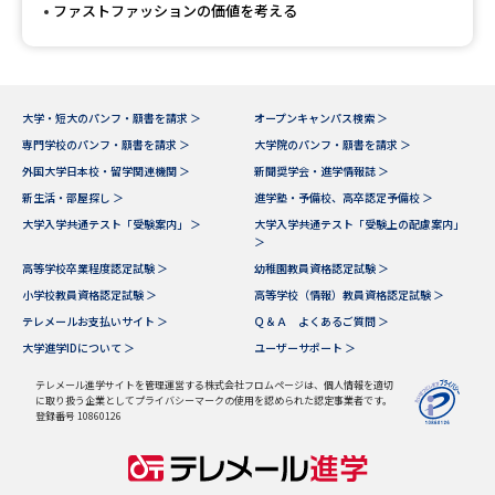
ファストファッションの価値を考える
大学・短大のパンフ・願書を請求 ＞
オープンキャンパス検索 ＞
専門学校のパンフ・願書を請求 ＞
大学院のパンフ・願書を請求 ＞
外国大学日本校・留学関連機関 ＞
新聞奨学会・進学情報誌 ＞
新生活・部屋探し ＞
進学塾・予備校、高卒認定予備校 ＞
大学入学共通テスト「受験案内」 ＞
大学入学共通テスト「受験上の配慮案内」
＞
高等学校卒業程度認定試験 ＞
幼稚園教員資格認定試験 ＞
小学校教員資格認定試験 ＞
高等学校（情報）教員資格認定試験 ＞
テレメールお支払いサイト ＞
Ｑ＆Ａ よくあるご質問 ＞
大学進学IDについて ＞
ユーザーサポート ＞
テレメール進学サイトを管理運営する株式会社フロムページは、個人情報を適切
に取り扱う企業としてプライバシーマークの使用を認められた認定事業者です。
登録番号 10860126