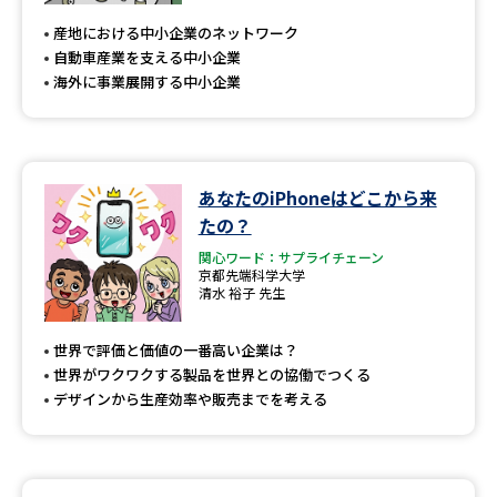
受験準備
資料検索
産地における中小企業のネットワーク
自動車産業を支える中小企業
海外に事業展開する中小企業
志望校・出願校を調べる
併願校選び
受験スケジュールを立てよう
あなたのiPhoneはどこから来
先輩が入学を決めた理由
テレメール全国一斉進学調査
たの？
関心ワード：サプライチェーン
新生活お役立ちガイド
京都先端科学大学
清水 裕子 先生
世界で評価と価値の一番高い企業は？
学問発見
学問検索
世界がワクワクする製品を世界との協働でつくる
デザインから生産効率や販売までを考える
大学で学びたい学問発見