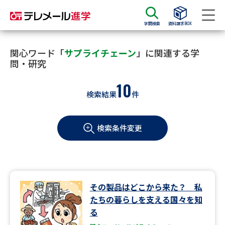
学問検索
資料請求BOX
資料請求
資料検索
関心ワード「
サプライチェーン
」に関連する学
問・研究
10
大学・短大の資料種類から請求
検索結果
件
大学パンフ
学部・学科パンフ
検索条件変更
総合型選抜・学校推薦型選抜 募
大学入学共通テスト利用選抜の
集要項＆願書
募集要項＆願書
過去問題集
その製品はどこから来た？ 私
大学・短大以外の資料から請求
たちの暮らしを支える国々を知
る