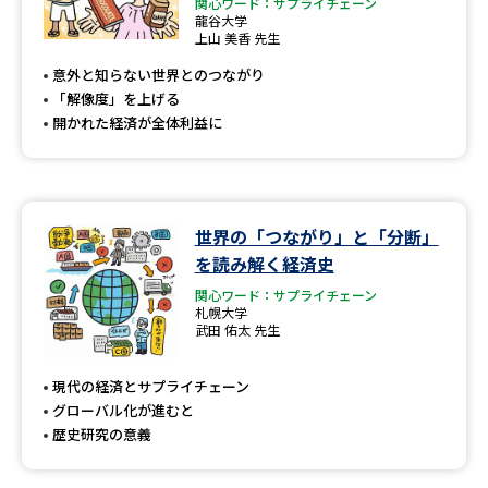
専門学校の資料請求
大学院の資料請求
関心ワード：サプライチェーン
龍谷大学
上山 美香 先生
大学入学共通テスト「受験案
留学・進学関連、塾・予備校
内」の請求
意外と知らない世界とのつながり
「解像度」を上げる
大学入学共通テスト「受験上の
高等学校卒業程度認定試験
開かれた経済が全体利益に
配慮案内」の請求
幼稚園教員資格認定試験
小学校教員資格認定試験
高等学校（情報）教員資格認定
世界の「つながり」と「分断」
試験
を読み解く経済史
関心ワード：サプライチェーン
札幌大学
大学研究
大学検索
武田 佑太 先生
現代の経済とサプライチェーン
グローバル化が進むと
大学で学べる内容や特徴を調べる
歴史研究の意義
国際・グローバルに強い大学特
新増設大学・学部・学科特集
集