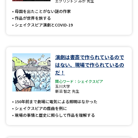
受験準備
資料検索
エグリントン みか 先生
母国を出たことがない謎の作家
作品が世界を旅する
志望校・出願校を調べる
シェイクスピア演劇とCOVID-19
併願校選び
受験スケジュールを立てよう
演劇は書斎で作られているので
先輩が入学を決めた理由
テレメール全国一斉進学調査
はない、現場で作られているの
だ！
新生活お役立ちガイド
関心ワード：シェイクスピア
玉川大学
新沼 智之 先生
学問発見
学問検索
150年前まで劇場に電気による照明はなかった
シェイクスピアの戯曲を例に
現場の事情と歴史に照らして作品を理解する
大学で学びたい学問発見