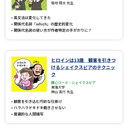
専門学校の資料請求
大学院の資料請求
菊地 翔太 先生
大学入学共通テスト「受験案
留学・進学関連、塾・予備校
英文法は変化してきた
内」の請求
関係代名詞「which」の歴史的変化
大学入学共通テスト「受験上の
関係代名詞の使い方が作者特定の手がかりに？
高等学校卒業程度認定試験
配慮案内」の請求
幼稚園教員資格認定試験
小学校教員資格認定試験
ヒロインは13歳 観客を引きつ
高等学校（情報）教員資格認定
試験
けるシェイクスピアのテクニッ
ク
関心ワード：シェイクスピア
大学研究
大学検索
東海大学
神山 高行 先生
観客を引き込む巧妙な仕掛け
ハラハラドキドキ飽きさせない
大学で学べる内容や特徴を調べる
普遍的な人間描写
国際・グローバルに強い大学特
新増設大学・学部・学科特集
集