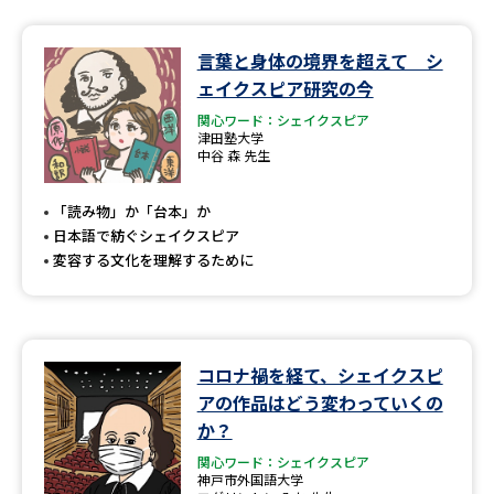
データサイエンス特集
奨学金・特待生制度特集
言葉と身体の境界を超えて シ
ェイクスピア研究の今
デジタルパンフレット
進路の３択
関心ワード：シェイクスピア
津田塾大学
中谷 森 先生
新学年スタート号特集ページ
新学年スタート号特集ページ
（高3生用）
（高2生用）
「読み物」か「台本」か
SELFBRAND特集ページ
日本語で紡ぐシェイクスピア
変容する文化を理解するために
オープンキャンパスなどを調べる
オープンキャンパス検索
実施プログラムから探す
コロナ禍を経て、シェイクスピ
アの作品はどう変わっていくの
来場型・Web型イベント特集
夢ナビライブ
か？
関心ワード：シェイクスピア
神戸市外国語大学