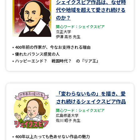
シェイクスピア作品は、なぜ時
代や地域を超えて愛され続ける
のか？
関心ワード：シェイクスピア
立正大学
伊澤 高志 先生
400年前の作家が、今なお支持される理由
優れたバランス感覚の人
ハッピーエンド？ 戦国時代？ の『リア王』
「変わらないもの」を描き、愛
され続けるシェイクスピア作品
関心ワード：シェイクスピア
広島修道大学
佐川 昭子 先生
400年以上たっても色あせない作品の魅力