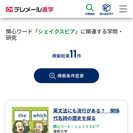
学問検索
資料請求BOX
資料請求
資料検索
関心ワード「
シェイクスピア
」に関連する学問・
研究
11
大学・短大の資料種類から請求
検索結果
件
大学パンフ
学部・学科パンフ
検索条件変更
総合型選抜・学校推薦型選抜 募
大学入学共通テスト利用選抜の
集要項＆願書
募集要項＆願書
過去問題集
英文法にも流行がある？ 関係
大学・短大以外の資料から請求
代名詞の歴史を探る
関心ワード：シェイクスピア
専修大学