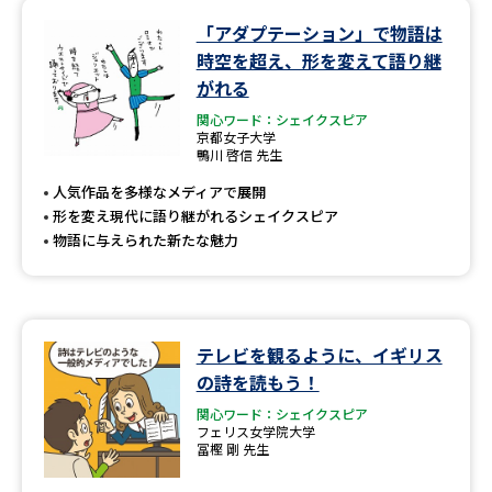
学問のミニ講義「夢ナビ講義」
学問分野解説
「アダプテーション」で物語は
時空を超え、形を変えて語り継
学問の教科書
夢ナビライブ
がれる
関心ワード：シェイクスピア
ユーザーサポート
京都女子大学
鴨川 啓信 先生
Ｑ＆Ａ よくあるご質問
大学進学IDについて
人気作品を多様なメディアで展開
形を変え現代に語り継がれるシェイクスピア
資料の料金の
物語に与えられた新たな魅力
受付内容・発送状況の確認
お支払いについて
テレメール
個人情報取扱規定
お支払いサイト
テレビを観るように、イギリス
テレメール進学カタログ
特定商取引表記
訂正のご案内
の詩を読もう！
関心ワード：シェイクスピア
フェリス女学院大学
冨樫 剛 先生