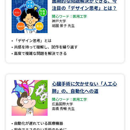
画期的な問題解決ができる、今
学問のミニ講義「夢ナビ講義」
学問分野解説
注目の「デザイン思考」とは？
関心ワード：医用工学
学問の教科書
夢ナビライブ
神戸大学
祗園 景子 先生
ユーザーサポート
「デザイン思考」とは
共感を持って理解し、試作を繰り返す
Ｑ＆Ａ よくあるご質問
大学進学IDについて
高度で複雑な問題を解決できる
資料の料金の
受付内容・発送状況の確認
お支払いについて
テレメール
個人情報取扱規定
心臓手術に欠かせない「人工心
お支払いサイト
肺」の、自動化への道
テレメール進学カタログ
特定商取引表記
関心ワード：医用工学
訂正のご案内
広島国際大学
高橋 秀暢 先生
自動化が遅れている医療機器
安全でミスのない手術のために