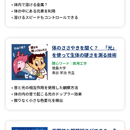
受験準備
資料検索
体内で溶ける金属？
体の中にある元素を利用
溶けるスピードもコントロールできる
志望校・出願校を調べる
併願校選び
受験スケジュールを立てよう
体のささやきを聞く？ 「光」
先輩が入学を決めた理由
テレメール全国一斉進学調査
を使って生体の硬さを測る技術
関心ワード：医用工学
徳島大学
新生活お役立ちガイド
長谷 栄治 先生
音と光の相互作用を使用した観察方法
学問発見
学問検索
体の内の音で起こる光のドップラー効果
限りなく小さな色変化を検出
大学で学びたい学問発見