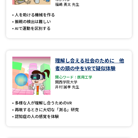
専門学校の資料請求
大学院の資料請求
福嶋 勇太 先生
人を助ける機械を作る
大学入学共通テスト「受験案
留学・進学関連、塾・予備校
内」の請求
振戦の検出は難しい
AIで運動を区別する
大学入学共通テスト「受験上の
高等学校卒業程度認定試験
配慮案内」の請求
幼稚園教員資格認定試験
小学校教員資格認定試験
理解し合える社会のために 他
高等学校（情報）教員資格認定
者の頭の中をVRで疑似体験
試験
関心ワード：医用工学
関西学院大学
井村 誠孝 先生
大学研究
大学検索
多様な人が理解し合うためのVR
再現するときに大切な「測る」研究
認知症の人の感覚を体験
大学で学べる内容や特徴を調べる
国際・グローバルに強い大学特
新増設大学・学部・学科特集
集