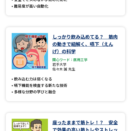
難易度が高い自動化
しっかり飲み込めてる？ 筋肉
の動きで紐解く、嚥下（えん
げ）の科学
関心ワード：医用工学
岩手大学
佐々木 誠 先生
飲み込む力は弱くなる
嚥下機能を検査する新たな技術
多様な分野の学びと融合
座ったままで筋トレ！？ 安全
で効果の高い筋トレやストレッ