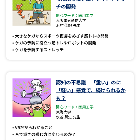
チの開発
関心ワード：医用工学
大阪電気通信大学
木村 佳記 先生
大きなケガからスポーツ復帰をめざす筋トレの開発
ケガの予防に役立つ筋トレやロボットの開発
ケガを予防するストレッチ
認知の不思議 「重い」のに
「軽い」感覚で、続けられるか
も？
関心ワード：医用工学
東海大学
水谷 賢史 先生
VRだからわかること
音で重さの感じ方は変わるのか？