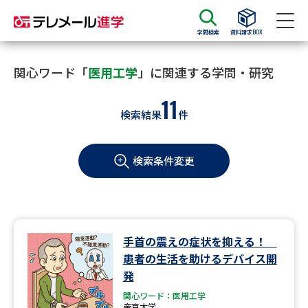
学問検索
資料請求BOX
資料請求
資料検索
関心ワード「
医用工学
」に関連する学問・研究
11
検索結果
件
大学・短大の資料種類から請求
検索条件変更
大学パンフ
学部・学科パンフ
総合型選抜・学校推薦型選抜 募
大学入学共通テスト利用選抜の
集要項＆願書
募集要項＆願書
過去問題集
手首の震えの症状を抑える！
患者の生活を助けるデバイス開
大学・短大以外の資料から請求
発
関心ワード：医用工学
帝京大学