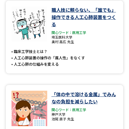
職人技に頼らない、「誰でも」
データサイエンス特集
奨学金・特待生制度特集
操作できる人工心肺装置をつく
る
デジタルパンフレット
進路の３択
関心ワード：医用工学
埼玉医科大学
新学年スタート号特集ページ
新学年スタート号特集ページ
奥村 高広 先生
（高3生用）
（高2生用）
臨床工学技士とは？
人工心肺装置の操作の「属人性」をなくす
SELFBRAND特集ページ
人工心肺の仕組みを変える
オープンキャンパスなどを調べる
オープンキャンパス検索
実施プログラムから探す
「体の中で溶ける金属」でみん
なの負担を減らしたい
来場型・Web型イベント特集
夢ナビライブ
関心ワード：医用工学
神戸大学
池尾 直子 先生