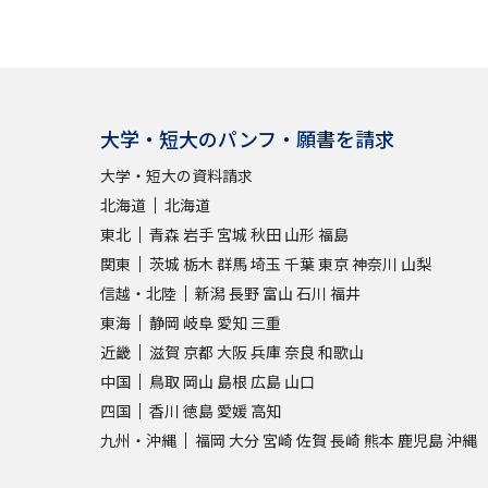
大学・短大のパンフ・願書を請求
大学・短大の資料請求
北海道
北海道
東北
青森
岩手
宮城
秋田
山形
福島
関東
茨城
栃木
群馬
埼玉
千葉
東京
神奈川
山梨
信越・北陸
新潟
長野
富山
石川
福井
東海
静岡
岐阜
愛知
三重
近畿
滋賀
京都
大阪
兵庫
奈良
和歌山
中国
鳥取
岡山
島根
広島
山口
四国
香川
徳島
愛媛
高知
九州・沖縄
福岡
大分
宮崎
佐賀
長崎
熊本
鹿児島
沖縄