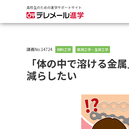
高校生のための進学サポートサイト
講義No.14724
材料工学
医用工学・生体工学
「体の中で溶ける金属
減らしたい