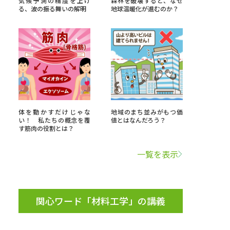
気候予測の精度を上げ
森林を破壊すると、なぜ
る、波の振る舞いの解明
地球温暖化が進むのか？
」の請求
高等学校卒業程度認定試験
格認定試験
大学検索
体を動かすだけじゃな
地域のまち並みがもつ価
い！ 私たちの概念を覆
値とはなんだろう？
す筋肉の役割とは？
べる
一覧を表示
ローバルに強い大学特集
制度特集
デジタルパンフレット
関心ワード「材料工学」の講義
ジ（高3生用）
）