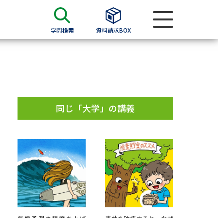
学問検索
資料請求BOX
資料検索
求
同じ「大学」の講義
願書
＆願書
過去問題集
求
留学・進学関連、塾・予備校