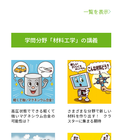
一覧を表示
学問検索
学問分野「材料工学」の講義
野解説
学問の教科書
夢ナビライブ
いて
このサイトについて
高圧状態でできる軽くて
さまざまな分野で新しい
・発送状況の確認
テレメール
お支払いサイト
強いマグネシウム合金の
材料を作り出す！ クラ
可能性は？
スターに集まる期待
問合せ先
テレメール進学カタログ
訂正のご案内