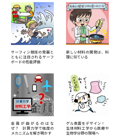
べる
ムから探す
ライブ
サーフィン競技の発展と
新しい材料の開発は、料
ともに注目されるサーフ
理に似ている
ボードの性能評価
資料検索
う
先輩が入学を決めた理由
金属が曲がるのはな
ゲル表面をデザイン！
役立ちガイド
ぜ？ 計算力学で強度の
生体材料工学から医療や
メカニズムを解き明かす
生物学分野の現場へ