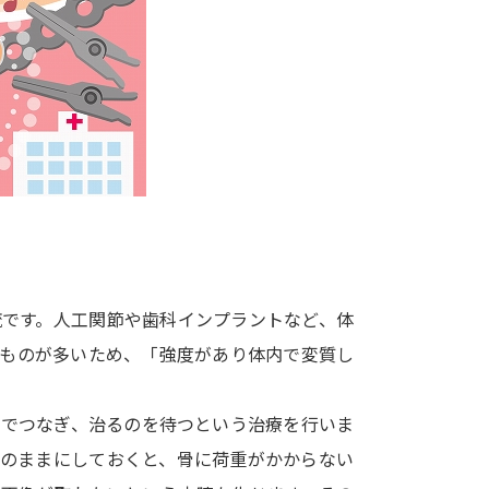
大学入学共通テスト「受験案内」の請求
大学入学共通テスト「受験上の配慮案内
幼稚園教員資格認定試験
小学校教員資
高等学校（情報）教員資格認定試験
大学研究
大学で学べる内容や特徴を調
流です。人工関節や歯科インプラントなど、体
るものが多いため、「強度があり体内で変質し
新増設大学・学部・学科特集
国際・グ
データサイエンス特集
奨学金・特待生
トでつなぎ、治るのを待つという治療を行いま
進路の３択
新学年スタート号特集ペー
そのままにしておくと、骨に荷重がかからない
新学年スタート号特集ページ（高2生用