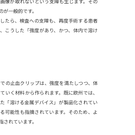
な画像が取れないという支障も生じます。その
SELFBRAND特集ページ
のが一般的です。
としたら、検査への支障も、再度手術する患者
オープンキャンパスなどを調
で、こうした「強度があり、かつ、体内で溶け
オープンキャンパス検索
実施プログラ
来場型・Web型イベント特集
夢ナビ
受験準備
術での止血クリップは、強度を満たしつつ、体
していく材料から作られます。既に欧州では、
志望校・出願校を調べる
ぜた「溶ける金属デバイス」が製品化されてい
する可能性も指摘されています。そのため、よ
併願校選び
受験スケジュールを立てよ
指されています。
テレメール全国一斉進学調査
新生活お