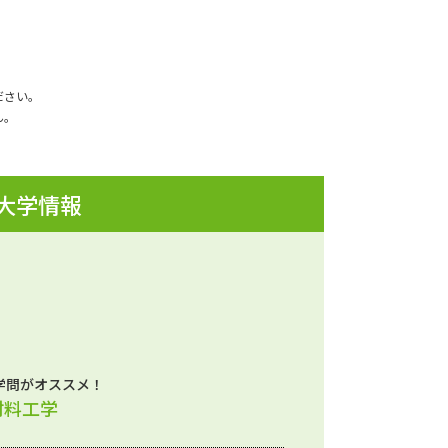
ださい。
ん。
 大学情報
学問がオススメ！
材料工学