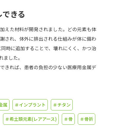
ルできる
学問発見
を加えた材料が開発されました。どの元素も体
大学で学びたい学問発見
代謝され、体外に排出される仕組みが体に備わ
に同時に追加することで、壊れにくく、かつ治
学問のミニ講義「夢ナビ講義」
学問分
れました。
用できれば、患者の負担の少ない医療用金属デ
ユーザーサポート
Ｑ＆Ａ よくあるご質問
大学進学IDにつ
金属
＃インプラント
＃チタン
資料の料金の
お支払いについて
受付内容
個人情報取扱規定
特定商取引表記
お
＃希土類元素(レアアース)
＃骨
＃骨折
受験情報リンク