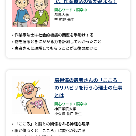
で、作業療法の質が高まる！
関心ワード：脳卒中
群馬大学
李 範爽 先生
作業療法士は社会的機能の回復を手助けする
物を握るときにかかる力を計測してわかったこと
患者さんに理解してもらうことが回復の助けに
脳損傷の患者さんの「こころ」
のリハビリを行う心理士の仕事
とは
関心ワード：脳卒中
神戸学院大学
小久保 香江 先生
「こころ」と脳との関係をみる神経心理学
脳が傷つくと「こころ」に変化が起こる