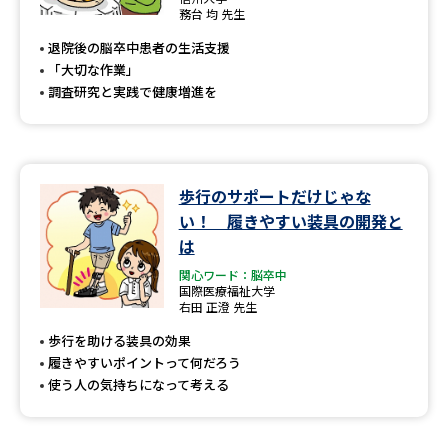
専門学校の資料請求
大学院の資料請求
務台 均 先生
退院後の脳卒中患者の生活支援
大学入学共通テスト「受験案
留学・進学関連、塾・予備校
内」の請求
「大切な作業」
調査研究と実践で健康増進を
大学入学共通テスト「受験上の
高等学校卒業程度認定試験
配慮案内」の請求
幼稚園教員資格認定試験
小学校教員資格認定試験
歩行のサポートだけじゃな
高等学校（情報）教員資格認定
い！ 履きやすい装具の開発と
試験
は
関心ワード：脳卒中
国際医療福祉大学
大学研究
大学検索
右田 正澄 先生
歩行を助ける装具の効果
履きやすいポイントって何だろう
大学で学べる内容や特徴を調べる
使う人の気持ちになって考える
国際・グローバルに強い大学特
新増設大学・学部・学科特集
集