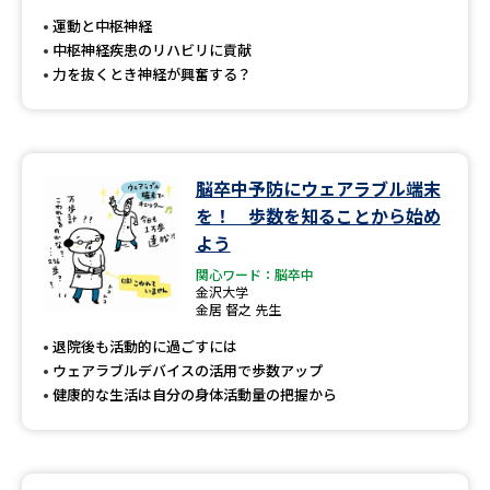
受験準備
資料検索
運動と中枢神経
中枢神経疾患のリハビリに貢献
力を抜くとき神経が興奮する？
志望校・出願校を調べる
併願校選び
受験スケジュールを立てよう
脳卒中予防にウェアラブル端末
先輩が入学を決めた理由
テレメール全国一斉進学調査
を！ 歩数を知ることから始め
よう
新生活お役立ちガイド
関心ワード：脳卒中
金沢大学
金居 督之 先生
退院後も活動的に過ごすには
学問発見
学問検索
ウェアラブルデバイスの活用で歩数アップ
健康的な生活は自分の身体活動量の把握から
大学で学びたい学問発見