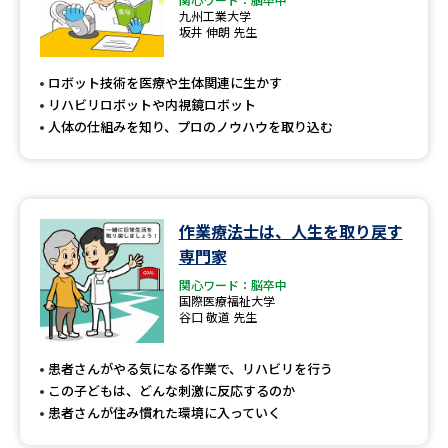
九州工業大学
坂井 伸朗 先生
ロボット技術を医療や生体関連に生かす
リハビリロボットや内視鏡ロボット
人体の仕組みを知り、プロのノウハウを取り込む
作業療法士は、人生を取り戻す
専門家
関心ワード：脳卒中
国際医療福祉大学
谷口 敬道 先生
患者さんがやる気になる作業で、リハビリを行う
この子どもは、どんな刺激に反応するのか
患者さんが住み慣れた環境に入っていく