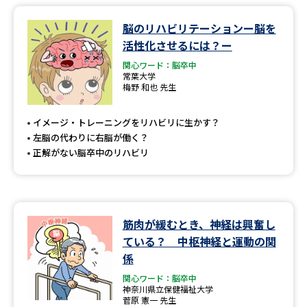
脳のリハビリテーションー脳を
データサイエンス特集
奨学金・特待生制度特集
活性化させるには？ー
関心ワード：脳卒中
デジタルパンフレット
進路の３択
常葉大学
梅野 和也 先生
新学年スタート号特集ページ
新学年スタート号特集ページ
（高3生用）
（高2生用）
イメージ・トレーニングをリハビリに生かす？
左脳の代わりに右脳が働く？
SELFBRAND特集ページ
正解がない脳卒中のリハビリ
オープンキャンパスなどを調べる
オープンキャンパス検索
実施プログラムから探す
筋肉が緩むとき、神経は興奮し
ている？ 中枢神経と運動の関
来場型・Web型イベント特集
夢ナビライブ
係
関心ワード：脳卒中
神奈川県立保健福祉大学
菅原 憲一 先生