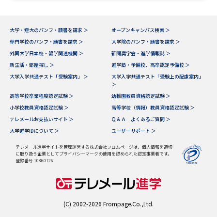
大学・短大のパンフ・願書を請求 ＞
オープンキャンパス検索 ＞
専門学校のパンフ・願書を請求 ＞
大学院のパンフ・願書を請求 ＞
外国大学日本校・留学関連機関 ＞
新聞奨学会・進学情報誌 ＞
新生活・部屋探し ＞
進学塾・予備校、高卒認定予備校 ＞
大学入学共通テスト「受験案内」 ＞
大学入学共通テスト「受験上の配慮案内」
＞
高等学校卒業程度認定試験 ＞
幼稚園教員資格認定試験 ＞
小学校教員資格認定試験 ＞
高等学校（情報）教員資格認定試験 ＞
テレメールお支払いサイト ＞
Ｑ＆Ａ よくあるご質問 ＞
大学進学IDについて ＞
ユーザーサポート ＞
テレメール進学サイトを管理運営する株式会社フロムページは、個人情報を適切
に取り扱う企業としてプライバシーマークの使用を認められた認定事業者です。
登録番号 10860126
(C) 2002-2026 Frompage.Co.,Ltd.