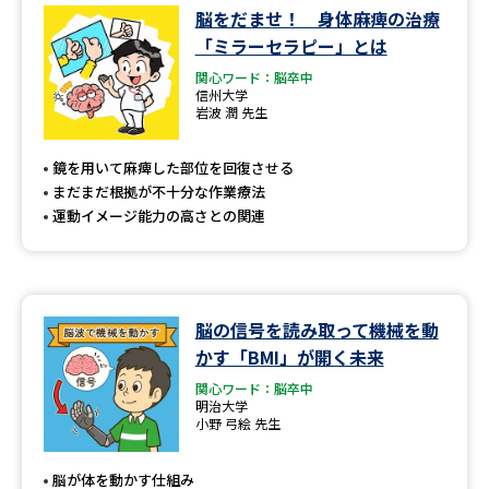
学問のミニ講義「夢ナビ講義」
学問分野解説
脳をだませ！ 身体麻痺の治療
「ミラーセラピー」とは
学問の教科書
夢ナビライブ
関心ワード：脳卒中
信州大学
岩波 潤 先生
ユーザーサポート
鏡を用いて麻痺した部位を回復させる
Ｑ＆Ａ よくあるご質問
大学進学IDについて
まだまだ根拠が不十分な作業療法
運動イメージ能力の高さとの関連
資料の料金の
受付内容・発送状況の確認
お支払いについて
テレメール
個人情報取扱規定
お支払いサイト
脳の信号を読み取って機械を動
かす「BMI」が開く未来
テレメール進学カタログ
特定商取引表記
訂正のご案内
関心ワード：脳卒中
明治大学
小野 弓絵 先生
脳が体を動かす仕組み