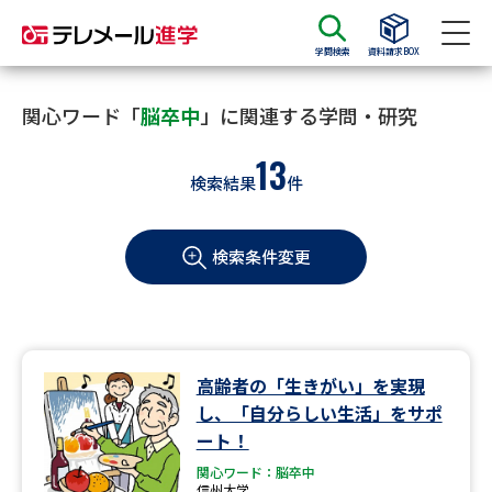
学問検索
資料請求BOX
資料請求
資料検索
関心ワード「
脳卒中
」に関連する学問・研究
13
検索結果
件
大学・短大の資料種類から請求
検索条件変更
大学パンフ
学部・学科パンフ
総合型選抜・学校推薦型選抜 募
大学入学共通テスト利用選抜の
集要項＆願書
募集要項＆願書
過去問題集
高齢者の「生きがい」を実現
し、「自分らしい生活」をサポ
大学・短大以外の資料から請求
ート！
関心ワード：脳卒中
信州大学