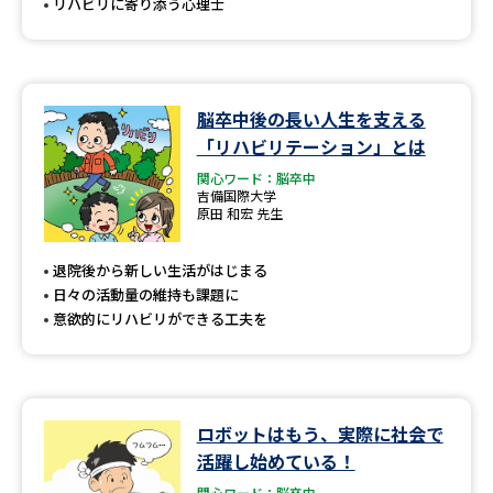
リハビリに寄り添う心理士
脳卒中後の長い人生を支える
「リハビリテーション」とは
関心ワード：脳卒中
吉備国際大学
原田 和宏 先生
退院後から新しい生活がはじまる
日々の活動量の維持も課題に
意欲的にリハビリができる工夫を
ロボットはもう、実際に社会で
活躍し始めている！
関心ワード：脳卒中