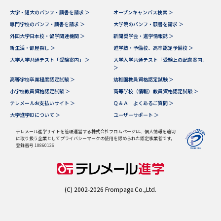
大学・短大のパンフ・願書を請求 ＞
オープンキャンパス検索 ＞
専門学校のパンフ・願書を請求 ＞
大学院のパンフ・願書を請求 ＞
外国大学日本校・留学関連機関 ＞
新聞奨学会・進学情報誌 ＞
新生活・部屋探し ＞
進学塾・予備校、高卒認定予備校 ＞
大学入学共通テスト「受験案内」 ＞
大学入学共通テスト「受験上の配慮案内」
＞
高等学校卒業程度認定試験 ＞
幼稚園教員資格認定試験 ＞
小学校教員資格認定試験 ＞
高等学校（情報）教員資格認定試験 ＞
テレメールお支払いサイト ＞
Ｑ＆Ａ よくあるご質問 ＞
大学進学IDについて ＞
ユーザーサポート ＞
テレメール進学サイトを管理運営する株式会社フロムページは、個人情報を適切
に取り扱う企業としてプライバシーマークの使用を認められた認定事業者です。
登録番号 10860126
(C) 2002-2026 Frompage.Co.,Ltd.