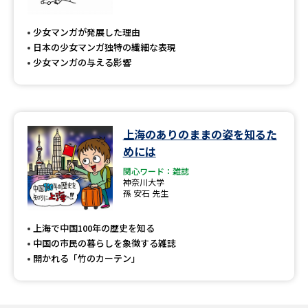
少女マンガが発展した理由
日本の少女マンガ独特の繊細な表現
少女マンガの与える影響
上海のありのままの姿を知るた
めには
関心ワード：雑誌
神奈川大学
孫 安石 先生
上海で中国100年の歴史を知る
中国の市民の暮らしを象徴する雑誌
開かれる「竹のカーテン」