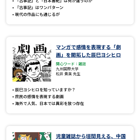
受験準備
資料検索
『古事記』と『日本書紀』は何が違うのか
『古事記』はワンパターン
現代の作品にも通じるが
志望校・出願校を調べる
併願校選び
受験スケジュールを立てよう
マンガで感情を表現する「劇
画」を開拓した辰巳ヨシヒロ
先輩が入学を決めた理由
テレメール全国一斉進学調査
関心ワード：雑誌
九州国際大学
松井 貴英 先生
新生活お役立ちガイド
辰巳ヨシヒロを知っていますか？
庶民の感情を表現する劇画
学問発見
学問検索
海外で人気、日本では異彩を放つ存在
大学で学びたい学問発見
児童雑誌から垣間見える、中国