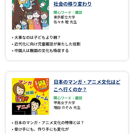
学問のミニ講義「夢ナビ講義」
学問分野解説
社会の移り変わり
関心ワード：雑誌
東京都立大学
学問の教科書
夢ナビライブ
佐々木 睦 先生
ユーザーサポート
大事なのは子どもより親？
近代化に向け児童雑誌が果たした役割
中国人は敵国の文化も吸収する
Ｑ＆Ａ よくあるご質問
大学進学IDについて
資料の料金の
受付内容・発送状況の確認
お支払いについて
日本のマンガ・アニメ文化はど
テレメール
個人情報取扱規定
お支払いサイト
こへ行くのか？
関心ワード：雑誌
テレメール進学カタログ
特定商取引表記
甲南女子大学
訂正のご案内
増田 のぞみ 先生
日本のマンガ・アニメ文化の特徴とは？
受け手にも、作り手にも変化が