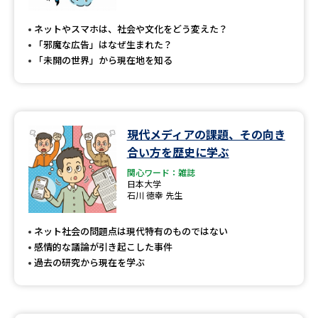
専門学校の資料請求
大学院の資料請求
ネットやスマホは、社会や文化をどう変えた？
大学入学共通テスト「受験案
留学・進学関連、塾・予備校
「邪魔な広告」はなぜ生まれた？
内」の請求
「未開の世界」から現在地を知る
大学入学共通テスト「受験上の
高等学校卒業程度認定試験
配慮案内」の請求
幼稚園教員資格認定試験
小学校教員資格認定試験
現代メディアの課題、その向き
合い方を歴史に学ぶ
高等学校（情報）教員資格認定
試験
関心ワード：雑誌
日本大学
石川 徳幸 先生
大学研究
大学検索
ネット社会の問題点は現代特有のものではない
感情的な議論が引き起こした事件
過去の研究から現在を学ぶ
大学で学べる内容や特徴を調べる
国際・グローバルに強い大学特
新増設大学・学部・学科特集
集