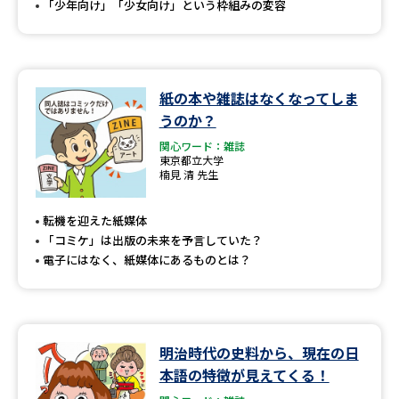
「少年向け」「少女向け」という枠組みの変容
紙の本や雑誌はなくなってしま
うのか？
関心ワード：雑誌
東京都立大学
楠見 清 先生
転機を迎えた紙媒体
「コミケ」は出版の未来を予言していた？
電子にはなく、紙媒体にあるものとは？
明治時代の史料から、現在の日
本語の特徴が見えてくる！