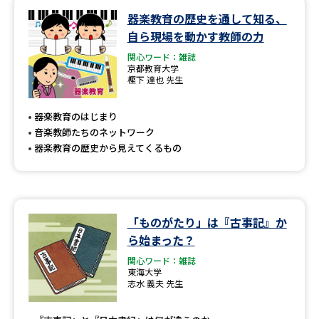
器楽教育の歴史を通して知る、
データサイエンス特集
奨学金・特待生制度特集
自ら現場を動かす教師の力
関心ワード：雑誌
デジタルパンフレット
進路の３択
京都教育大学
樫下 達也 先生
新学年スタート号特集ページ
新学年スタート号特集ページ
（高3生用）
（高2生用）
器楽教育のはじまり
音楽教師たちのネットワーク
SELFBRAND特集ページ
器楽教育の歴史から見えてくるもの
オープンキャンパスなどを調べる
「ものがたり」は『古事記』か
オープンキャンパス検索
実施プログラムから探す
ら始まった？
関心ワード：雑誌
来場型・Web型イベント特集
夢ナビライブ
東海大学
志水 義夫 先生