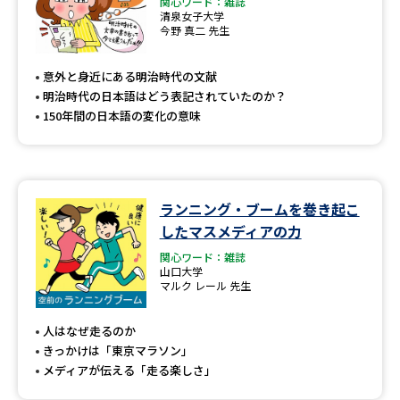
関心ワード：雑誌
清泉女子大学
今野 真二 先生
意外と身近にある明治時代の文献
明治時代の日本語はどう表記されていたのか？
150年間の日本語の変化の意味
ランニング・ブームを巻き起こ
したマスメディアの力
関心ワード：雑誌
山口大学
マルク レール 先生
人はなぜ走るのか
きっかけは「東京マラソン」
メディアが伝える「走る楽しさ」