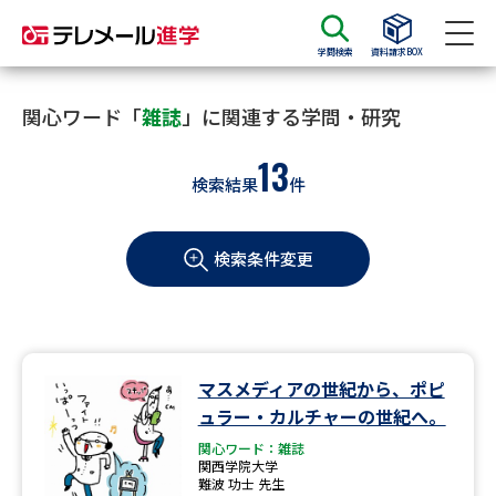
学問検索
資料請求BOX
資料請求
資料検索
関心ワード「
雑誌
」に関連する学問・研究
13
検索結果
件
大学・短大の資料種類から請求
検索条件変更
大学パンフ
学部・学科パンフ
総合型選抜・学校推薦型選抜 募
大学入学共通テスト利用選抜の
集要項＆願書
募集要項＆願書
過去問題集
マスメディアの世紀から、ポピ
ュラー・カルチャーの世紀へ。
大学・短大以外の資料から請求
関心ワード：雑誌
関西学院大学
難波 功士 先生