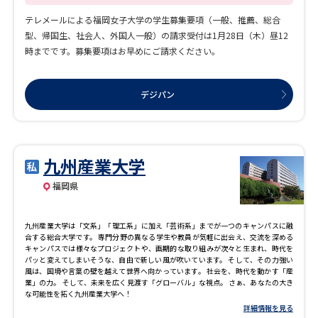
す。 【体験的学習】 生活に必要なあらゆることをオンライン上で行うことが可能に
なった時代にあって、学内外で実体験を重ねる学びを大切にしています。自らの体
テレメールによる福岡女子大学の学生募集要項（一般、推薦、総合
験を言葉で表すことを通じて、自己や他者、そして社会について再考し、理解を深
型、帰国生、社会人、外国人一般）の請求受付は1月28日（木）昼12
めながら諸課題を解決していく実践的な力を培います。例えば、大学という場所を
教職員と共に創りだしていく委員会やプロジェクトへの参画、企業やNPOとコラボ
時までです。募集要項はお早めにご請求ください。
しながらの課題の発見・解決など、変化する社会の中で「今」を学び、“自分自
身”と共に、社会のあるべき姿を描く力を伸ばします。 【寮教育】 1ユニット4人の
部屋で日本人学生（1年次）と外国人留学生（1～4年次）がともに生活します。日本
デジパン
語だけでなくときには外国語でのコミュニケーションの中で、良好な人間関係を築
く力や異文化に対する理解力、自律する力を培います。定期的な寮全体活動では学
生の企画で寮生が交流し、さまざまな学びを得られます。 【少人数制】 多くの授業
が少人数で行われ、教える側と学ぶ側の十分な相互理解に基づく深い学びのための
様々な工夫が図られています。教員との対話、グループディスカッションやプレゼ
ンテーションを重ね、主体的に問題を解決する力、情報を分かりやすく伝える力を
九州産業大学
培います。 また、一人ひとりが自分の個性と希望に沿った学びの道のりを進んでい
けるように、「ファーストイヤー・ゼミ」や「アカデミック・アドバイザーシステ
福岡県
ム」、学びを可視化する「学修ポートフォリオ」等でサポートしています。
九州産業大学は「文系」「理工系」に加え「芸術系」までが一つのキャンパスに融
合する総合大学です。 専門分野の異なる学生や教員が気軽に出会え、交流を深める
キャンパスでは様々なプロジェクトや、画期的な取り組みが次々と生まれ、時代を
パッと変えてしまいそうな、自由で新しい風が吹いています。 そして、その力強い
風は、国境や言葉の壁を越えて世界へ向かっています。 社会を、時代を動かす「産
業」の力。 そして、未来を広く見渡す「グローバル」な視点。 さぁ、あなたの大き
な可能性を拓く九州産業大学へ！
詳細情報を見る