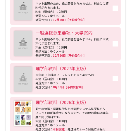
受験準備
資料検索
ネット出願のため、紙の願書を含みません。料金には資
料代が含まれます。
料金（送料含）：280円
発送方法：ゆうメール
発送予定日：
12月20日【予約受付中】
志望校・出願校を調べる
一般選抜募集要項・大学案内
併願校選び
受験スケジュールを立てよう
ネット出願のため、紙の願書を含みません。料金には資
料代が含まれます。
料金（送料含）：350円
発送方法：ゆうメール
先輩が入学を決めた理由
テレメール全国一斉進学調査
発送予定日：
12月20日【予約受付中】
理学部資料（2027年度版）
新生活お役立ちガイド
※学部+5学科のリーフレットをまとめたもの
料金（送料含）：180円
発送方法：ゆうメール
発送予定日：
8月30日【予約受付中】
学問発見
学問検索
理学部資料（2026年度版）
同封の物理・情報科学科と地球圏システム科学科のリー
フレットは新年度版になりますが、その他の資料は昨年
大学で学びたい学問発見
度と同じ資料です。
料金（送料含）：180円
発送方法：ゆうメール
発送予定日：
本日発送
発送日の３～５日後にお届け