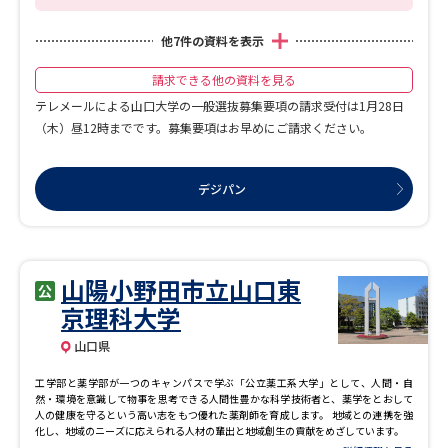
学問のミニ講義「夢ナビ講義」
学問分野解説
他
7
件の資料を表示
学問の教科書
夢ナビライブ
請求できる他の資料を見る
テレメールによる山口大学の一般選抜募集要項の請求受付は1月28日
ユーザーサポート
（木）昼12時までです。募集要項はお早めにご請求ください。
Ｑ＆Ａ よくあるご質問
大学進学IDについて
デジパン
資料の料金の
受付内容・発送状況の確認
お支払いについて
テレメール
山陽小野田市立山口東
個人情報取扱規定
お支払いサイト
京理科大学
テレメール進学カタログ
特定商取引表記
訂正のご案内
山口県
工学部と薬学部が一つのキャンパスで学ぶ「公立薬工系大学」として、人間・自
然・環境を意識して物事を思考できる人間性豊かな科学技術者と、薬学をとおして
人の健康を守るという高い志をもつ優れた薬剤師を育成します。 地域との連携を強
化し、地域のニーズに応えられる人材の輩出と地域創生の貢献をめざしています。