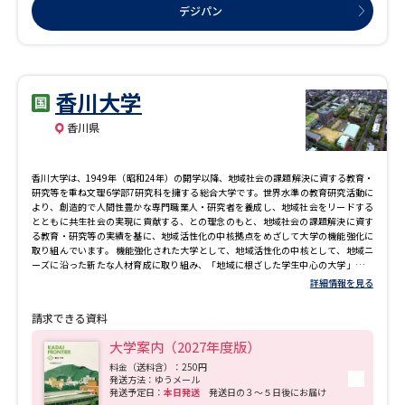
デジパン
香川大学
香川県
香川大学は、1949年（昭和24年）の開学以降、地域社会の課題解決に資する教育・
研究等を重ね文理6学部7研究科を擁する総合大学です。世界水準の教育研究活動に
より、創造的で人間性豊かな専門職業人・研究者を養成し、地域社会をリードする
とともに共生社会の実現に貢献する、との理念のもと、地域社会の課題解決に資す
る教育・研究等の実績を基に、地域活性化の中核拠点をめざして大学の機能強化に
取り組んでいます。 機能強化された大学として、地域活性化の中核として、地域ニ
ーズに沿った新たな人材育成に取り組み、「地域に根ざした学生中心の大学」とし
て、より一層魅力あふれる香川大学をめざしています。
詳細情報を見る
請求できる資料
大学案内（2027年度版）
料金（送料含）：250円
発送方法：ゆうメール
発送予定日：
本日発送
発送日の３～５日後にお届け