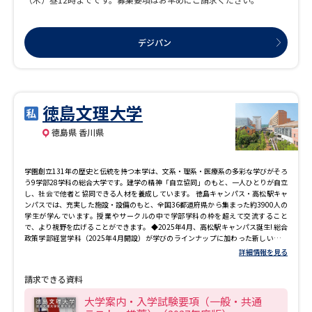
デジパン
徳島文理大学
徳島県 香川県
学園創立131年の歴史と伝統を持つ本学は、文系・理系・医療系の多彩な学びがそろ
う9学部28学科の総合大学です。建学の精神「自立協同」のもと、一人ひとりが自立
し、社会で他者と協同できる人材を養成しています。 徳島キャンパス・高松駅キャ
ンパスでは、充実した施設・設備のもと、全国36都道府県から集まった約3900人の
学生が学んでいます。授業やサークルの中で学部学科の枠を超えて交流すること
で、より視野を広げることができます。 ◆2025年4月、高松駅キャンパス誕生! 総合
政策学部経営学科（2025年4月開設）が学びのラインナップに加わった新しいキャ
ンパスが、JR高松駅横でスタートしました。 地上18階地下1階からなり、ひとつの
詳細情報を見る
建物に大学施設を集結させた「都市型キャンパス」で、駅から徒歩2分、岡山・徳
島・愛媛からも通える好アクセス。周辺には高松駅ビルや中四国最大級メインアリ
請求できる資料
ーナを備えた新県立体育館など、活気あふれるエリアです！
大学案内・入学試験要項（一般・共通