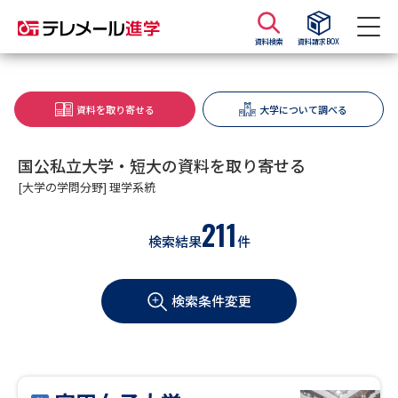
資料検索
資料請求BOX
資料請求
資料検索
資料を取り寄せる
大学について調べる
大学・短大の資料種類から請求
国公私立大学・短大の資料を取り寄せる
[大学の学問分野] 理学系統
大学パンフ
学部・学科パンフ
211
検索結果
件
総合型選抜・学校推薦型選抜 募
大学入学共通テスト利用選抜の
集要項＆願書
募集要項＆願書
検索条件変更
過去問題集
大学・短大以外の資料から請求