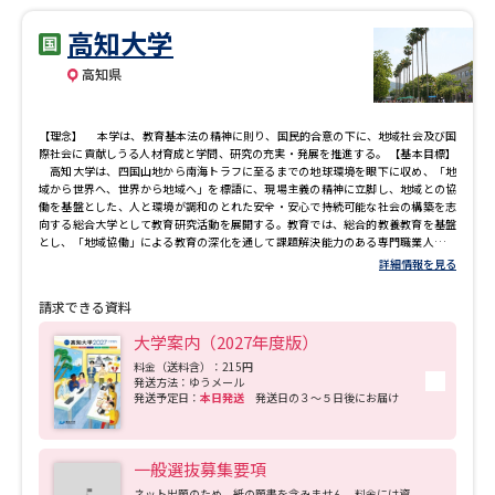
高知大学
高知県
【理念】 本学は、教育基本法の精神に則り、国民的合意の下に、地域社会及び国
際社会に貢献しうる人材育成と学問、研究の充実・発展を推進する。 【基本目標】
高知大学は、四国山地から南海トラフに至るまでの地球環境を眼下に収め、「地
域から世界へ、世界から地域へ」を標語に、現場主義の精神に立脚し、地域との協
働を基盤とした、人と環境が調和のとれた安全・安心で持続可能な社会の構築を志
向する総合大学として教育研究活動を展開する。教育では、総合的教養教育を基盤
とし、「地域協働」による教育の深化を通して課題解決能力のある専門職業人を養
成する。研究では、黒潮圏にある豊かな地域特性を生かした多様な学術研究を展開
詳細情報を見る
する。もって、世界と地域を往還する教育・研究の成果を発信し、地域社会・国際
社会の発展に寄与する。 そのため、以下の基本目標を掲げる。 １．教育 総合的
請求できる資料
教養教育の実現により、各学部・学科等のディプロマ・ポリシーに従いそれぞれの
専門性を身に付けるとともに、分野を横断した幅広い知識・考え方等が学生自身の
大学案内（2027年度版）
内部で統合され、世の中に働きかける汎用的な能力にできる人材の育成を目標とす
る。 また高知県にある唯一の国立大学であることを意識し、とりわけ、地域、海
料金（送料含）：215円
発送方法：ゆうメール
洋、防災、医療に関する学際的な教育を本学の特色と位置づけ、グローバルに通用
発送予定日：
本日発送
発送日の３～５日後にお届け
する知識・考え方を教授するとともに地域での実践活動を通じ地域の発展に貢献で
きる人材育成を目指した「地域協働」による教育を実施する。 ２．研究 地域の活
性化を目指した人間社会、海洋、環境、生命を研究の中心におくとともに、大規模
災害に備える防災科学を研究目標に掲げる。 また、黒潮圏諸国をはじめとした学
一般選抜募集要項
内外の研究者間交流を一層促進し、異分野融合研究を推進する。 ３．地域連携とグ
ローバル化 地域課題を組織的かつ機動的に解決するために、域学連携教育研究体
ネット出願のため、紙の願書を含みません。料金には資