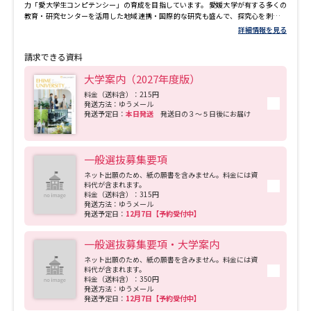
力「愛大学生コンピテンシー」の育成を目指しています。 愛媛大学が有する多くの
教育・研究センターを活用した地域連携・国際的な研究も盛んで、探究心を刺激し
ながら幅広い分野で学ぶことができます。
詳細情報を見る
請求できる資料
大学案内（2027年度版）
料金（送料含）：215円
発送方法：ゆうメール
発送予定日：
本日発送
発送日の３～５日後にお届け
一般選抜募集要項
ネット出願のため、紙の願書を含みません。料金には資
料代が含まれます。
料金（送料含）：315円
発送方法：ゆうメール
発送予定日：
12月7日【予約受付中】
一般選抜募集要項・大学案内
ネット出願のため、紙の願書を含みません。料金には資
料代が含まれます。
料金（送料含）：350円
発送方法：ゆうメール
発送予定日：
12月7日【予約受付中】