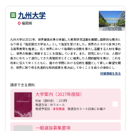
は、1年次から専門科目を履修することで、各専攻の専門分野の魅力を知り、将来、
どの分野を専攻するか、比較検討しながら選択できます。 【データ＆イノベーショ
九州大学
ン学群】 Society5.0社会を迎え、デジタル化・オンラインが中心となる時代にお
いて、多様な分野を原理的に理解し、新たな産業やビジネスの創成あるいは既存シ
福岡県
ステムの改変に対して、多視点から主体的に、デジタル技術とソリューション創造
能力を統合して、新たな価値を生み出すことができる人材の育成が世界的な急務と
なっています。 データ＆イノベーション学群では、「次世代 ICTリテラシー」、
「工学基礎に関する十分な素養」、「人と社会の仕組みに関する基礎的知見」、す
九州大学は2021年、世界最高水準の卓越した教育研究活動を展開し国際的な拠点と
なわち、工学的視点と社会に対する俯瞰的な視野の両方を兼ね備えた文理統合型の
なり得る「指定国立大学法人」として指定を受けました。世界の人々から支持され
教育・研究を展開し、これを通じて社会に貢献します。 本学群では、急速に進化す
る高等教育を推進し、広く世界において指導的な役割を果たし活躍する人材を輩出
る現代社会に対応し、世界の各産業分野で求められるDXの先導者となる、「次世代
し、世界の発展に貢献することを目指しています。また、研究においては、人類が
ICT力と文理の垣根を超えた基礎力とを統合して、価値創造やソリューション創出を
長きにわたって遂行してきた真理探求とそこに結実した人間的叡知を尊び、これを
行う人材」の輩出を目的とします。 【経済・マネジメント学群】 これまで取り組
将来に伝えてゆくとともに、諸々の学問における伝統を基盤として新しい展望を開
んできた企業・起業・行政などでの実践的経営といった経営学が主として取り扱う
き、世界に誇り得る先進的な知的成果を産み出してゆくことを自らの使命として定
分野に加え、経済政策や地域政策など経済学が取り扱う分野も対象とし、さらには
めています。
詳細情報を見る
心理学や生物学などの先端研究成果を大胆に取り入れながら、人間の行動や社会現
象のメカニズムの解明を進め、社会を良くする革新的な学問領域を創造。その相乗
効果・統合効果を最大限に活用することにより、現代社会が抱える複雑な諸課題を
請求できる資料
理解し、解決するために、社会システムの設計と高度なマネジメント能力を習得
し、さまざまな専門領域で力を発揮できる人材が育つことをめざします。
大学案内（2027年度版）
料金（送料含）：215円
発送方法：ゆうメール
発送予定日：
本日発送
発送日の３～５日後にお届け
一般選抜募集要項