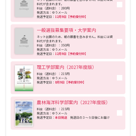
制を強化することで、人材育成、科学の発展、技術開発及び産業の活性化に資す
料代が含まれます。
る。これにより、地域に欠くことのできない大学として、地域の振興と地域社会の
料金（送料含）：280円
発送方法：ゆうメール
健全な維持・発展に貢献する。 また、アジア・大洋州等の開発途上国とのつなが
発送予定日：
12月9日【予約受付中】
りを重視し、高知県における地域資源の特徴を生かした国際協力を推進するととも
に、それらを教育・研究の場として活用し、実践的で国際的な教育研究による国際
貢献を図る。 もって、地域で得られた成果を世界に発信すると同時に、世界の動
一般選抜募集要項・大学案内
きを地域に反映させる「グローカル教育・研究」を展開することをグローバル化の
ネット出願のため、紙の願書を含みません。料金には資
基盤に据える。
料代が含まれます。
料金（送料含）：350円
発送方法：ゆうメール
発送予定日：
12月9日【予約受付中】
理工学部案内（2027年度版）
料金（送料含）：215円
発送方法：ゆうメール
発送予定日：
8月9日【予約受付中】
農林海洋科学部案内（2027年度版）
料金（送料含）：215円
発送方法：ゆうメール
発送予定日：
本日発送
発送日の３～５日後にお届け