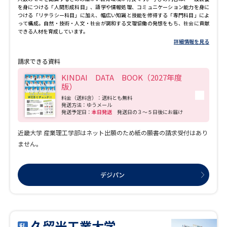
を身につける「人間形成科目」、語学や情報処理、コミュニケーション能力を身に
つける「リテラシー科目」に加え、幅広い知識と技能を修得する「専門科目」によ
って構成。自然・技術・人文・社会が調和する文理協働の発想をもち、社会に貢献
できる人材を育成しています。
詳細情報を見る
請求できる資料
KINDAI DATA BOOK（2027年度
版）
料金（送料含）：送料とも無料
発送方法：ゆうメール
発送予定日：
本日発送
発送日の３～５日後にお届け
近畿大学 産業理工学部はネット出願のため紙の願書の請求受付はあり
ません。
デジパン
久留米工業大学