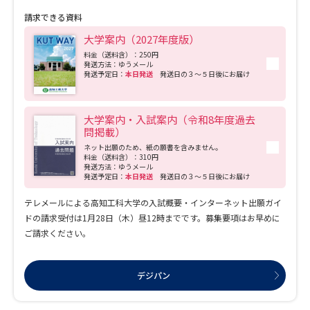
宙、エネルギー、電子・光、建築・都市デザインについて学びます。 機械を動か
請求できる資料
すにも、都市基盤を構築・維持するにも、情報通信を活用するにも、エネルギーが
不可欠です。特に原油や天然ガスなどの地下資源に恵まれない我が国では、自然エ
大学案内（2027年度版）
ネルギーも含めた広汎かつ先駆的なエネルギー開発のための研究が強く求められて
います。本学群では、こうした時代の要請に応え、「ものづくり」のメインストリ
料金（送料含）：250円
発送方法：ゆうメール
ームを占める5つの専攻が手を携えながら、各専攻の枠組みに過度に縛られることな
発送予定日：
本日発送
発送日の３～５日後にお届け
く「境界領域」における技術開発を進め、より安心・安全・快適かつ環境に負荷を
かけない社会づくりに貢献する新たな「基盤工学」の創造をめざします。 【理工学
群】 物理学、化学、生物学分野の多彩な領域で融合的研究・教育を推進してきた
理工学群。「応用物理」「機能化学」「生命情報」の３専攻体制で、「理+工」では
大学案内・入試案内（令和8年度過去
なく「理×工」での深化を実現し、理学的知識と工学的センスを兼ね備えた「総合
問掲載）
力のある人材」となることをめざしています。自然界の成り立ちの根源を、数学的
言語を用いて探る「理学（Science）」。世界の合理的理解に基づいて人間の利益と
ネット出願のため、紙の願書を含みません。
なる技術の開発をめざす「工学（Engineering）」。この二つは、その内在的価値観
料金（送料含）：310円
の相違に基づく緊張をはらみつつ、相互に相手を必要とする補完関係にあります。
発送方法：ゆうメール
これから科学技術の研究開発に携わるものにとって、この両方の価値観に触れて、
発送予定日：
本日発送
発送日の３～５日後にお届け
各自がそれらを包含するより高い認識をめざすことは、個々の学問の技術的側面の
習得と並んで、今後必須となるはずです。 【情報学群】 情報技術の明日を拓き、
テレメールによる高知工科大学の入試概要・インターネット出願ガイ
情報社会の未来をデザインする先端研究を進めるとともに、情報技術の本質を理解
ドの請求受付は1月28日（木）昼12時までです。募集要項はお早めに
し、大胆で柔軟な発想力を育む教育によって、高度化する情報システムに対応でき
る技術者・研究開発者になることをめざします。 各専攻分野のプロフェッショナ
ご請求ください。
ルをめざすための専門科目群は、基本的に3つの階層で構成されています。「専門基
礎科目群」によって、その後の専門科目を理解する上で必要な基礎知識を身につ
け、次に4つの専攻それぞれの中心的な科目を配置した「専門発展科目群」でプロフ
デジパン
ェッショナルとしての専門性を養います。さらに「専攻領域科目群」でそれまでに
学んだことをより深く理解し専門領域を究めるための実験や、卒業研究などを行い
ます。この一連の学びが、学年次によって分離されることなく、4年間の一貫的・体
系的な教育プログラムを形成していることも、本学群の教育の特長です。学生たち