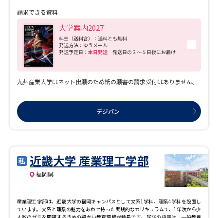
請求できる資料
大学案内2027
料金（送料含）：送料とも無料
発送方法：ゆうメール
発送予定日：
本日発送
発送日の３～５日後にお届け
九州産業大学はネット出願のため紙の願書の請求受付はありません。
デジパン
近畿大学 産業理工学部
福岡県
産業理工学部は、近畿大学の福岡キャンパスとして文系1学科、理系4学科を設置し
ています。 文系と理系の魅力をあわせ持った実践的なカリキュラムで、1年次から少
人数のゼミを開講するきめの細かい教育環境が特長です。 学びの内容は、一般教養