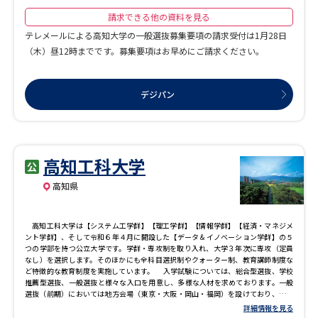
請求できる他の資料を見る
テレメールによる高知大学の一般選抜募集要項の請求受付は1月28日
（木）昼12時までです。募集要項はお早めにご請求ください。
デジパン
高知工科大学
高知県
高知工科大学は【システム工学群】【理工学群】【情報学群】【経済・マネジメ
ント学群】、そして令和６年４月に開設した【データ＆イノベーション学群】の５
つの学部を持つ公立大学です。学群・専攻制を取り入れ、大学３年次に専攻（定員
なし）を選択します。そのほかにも全科目選択制やクォーター制、教育講師制度な
ど特徴的な教育制度を実施しています。 入学試験については、総合型選抜、学校
推薦型選抜、一般選抜と様々な入口を用意し、多様な人材を求めております。一般
選抜（前期）においては地方会場（東京・大阪・岡山・福岡）を設けており、高知
に来なくても受験することが可能です。 【システム工学群】 これからの「ものづ
詳細情報を見る
くり」をトータルに追究し、未来社会の基盤構築に貢献するため、機械、航空宇