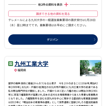
他
2
件の資料を表示
請求できる他の資料を見る
テレメールによる九州大学の一般選抜募集要項の請求受付は1月28日
（木）昼12時までです。募集要項はお早めにご請求ください。
デジパン
九州工業大学
福岡県
建学の精神:技術に堪能(かんのう)なる士君子 今をさかのぼること110余年,明治42
年(1909年),北九州・戸畑の地(現在の北九州市戸畑区)に九州工業大学の前身である
私立明治専門学校が開校しました。戸畑からほど近い八幡の地には明治34年(1901
年)に官営八幡製鉄所が設置され,日本の近代化を殖産興業から支えた重要な産業拠点
となりました。八幡製鉄所を含む北部九州を中心に現存する歴史的な産業建造物群
は2015年に「明治日本の産業革命遺産」として世界遺産に登録され,その歴史的価値
を世界に認められたことは記憶に新しいところです。 これらの産業施設に魂を込