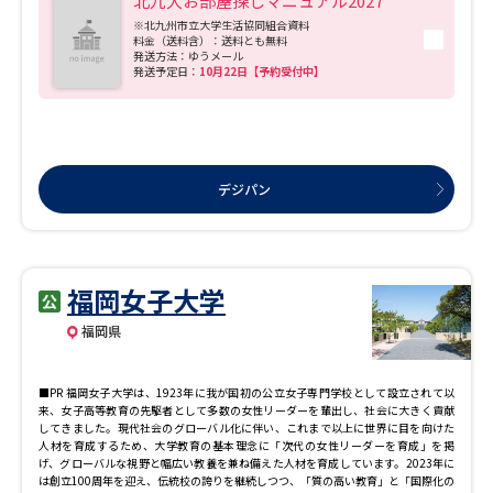
北九大お部屋探しマニュアル2027
※北九州市立大学生活協同組合資料
料金（送料含）：送料とも無料
発送方法：ゆうメール
発送予定日：
10月22日【予約受付中】
デジパン
福岡女子大学
福岡県
■PR 福岡女子大学は、1923年に我が国初の公立女子専門学校として設立されて以
来、女子高等教育の先駆者として多数の女性リーダーを輩出し、社会に大きく貢献
してきました。現代社会のグローバル化に伴い、これまで以上に世界に目を向けた
人材を育成するため、大学教育の基本理念に「次代の女性リーダーを育成」を掲
げ、グローバルな視野と幅広い教養を兼ね備えた人材を育成しています。2023年に
は創立100周年を迎え、伝統校の誇りを継続しつつ、「質の高い教育」と「国際化の