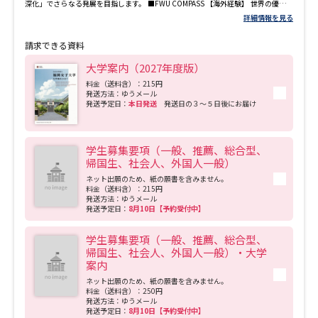
深化」でさらなる発展を目指します。 ■FWU COMPASS 【海外経験】 世界の優秀な
大学と協定を結び、短期・長期の様々な海外留学プログラムを提供しています。学
詳細情報を見る
生の約６割が卒業までに何らかの形で留学を経験し、国際的な感覚を身につけ巣立
っていきます。 【外国語コミュニケーション】 全学科必修の学術・キャリア英語プ
請求できる資料
ログラムをはじめ、留学疑似体験や留学生との寮活動など、実践的な英語力を身に
つける仕組が充実しています。また、留学生のサポートや学生主体の語学学習イベ
大学案内（2027年度版）
ントを通して、複数の言語や文化にふれ、世界に通用するコミュニケーション能力
を養うことができます。 【クォーター制】 1年間の学修期間を４つの授業期間に分
料金（送料含）：215円
発送方法：ゆうメール
けるクォーター制では、集中的な学修により、学んだことを定着しやすくしていま
発送予定日：
本日発送
発送日の３～５日後にお届け
す。また、各クォーターでの履修科目を工夫することで、１つのクォーターを自由
に使える期間として確保し、留学やインターシップ、ボランティア活動などに積極
的に挑戦できる環境を作り出せます。 【感性教育】 リーダーには「感性」の豊かさ
が求められます。この「感性」について、言葉、歴史、文化、環境、文学、国際、
学生募集要項（一般、推薦、総合型、
食、芸術、心、リーダーシップ、人間性等、人文科学・社会科学・自然科学のさま
帰国生、社会人、外国人一般）
ざまな視点を交えて学びます。理論と実践を通じて、感性の働きや意味・価値を考
え、個々の感性を磨いていきます。世界の見え方が変わり、深い思考とよりよい行
ネット出願のため、紙の願書を含みません。
動をおこす力を身につけます。また、キャンパスには美術館があり、研究棟や講義
料金（送料含）：215円
棟の廊下にも彫刻や絵画を展示しています。日常的に芸術を目にし、手で触れ、感
発送方法：ゆうメール
じられる環境です。 【文理統合教育】 国際文理学部の学問分野は幅広く、しかもそ
発送予定日：
8月10日【予約受付中】
れぞれが互いに影響を及ぼし合っています。それは、私たちが生きる社会の課題そ
のものです。 本学の文理統合教育は、学問の垣根を越えた教育の多様性を追求して
学生募集要項（一般、推薦、総合型、
います。多元的・複合的に思考する力を鍛え、副専攻プログラムで複数の分野の専
帰国生、社会人、外国人一般）・大学
門性を身につけながら、社会を多角的にとらえ、社会の課題解決に貢献できるひと
案内
への成長を目指します。 【伝統・歴史】 1923（大正12）年の開校当初から守り続
ける教育は、社会に生きる自分像を求め、現代に生きる舞台を開拓し、次代へつな
ネット出願のため、紙の願書を含みません。
ぐ価値を創造する女性を育成する教育です。2023（令和5）年で創立から100年を迎
料金（送料含）：250円
え、14,000名を超える卒業生の学びと挑戦の歴史を刻んできました。先輩方が積み
発送方法：ゆうメール
上げてきた女性の学びの礎に感謝を抱きながら、女性の中でユニークさを磨きま
発送予定日：
8月10日【予約受付中】