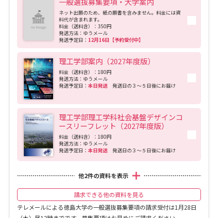
一般選抜募集要項・大学案内
工学科）や日亜化学工業株式会社により実証されています。この伝統を引き継いで
ネット出願のため、紙の願書を含みません。料金には資
いけるよう設置したpLEDは、徳島県と協働し、内閣府の事業である「地方大学・地
料代が含まれます。
域産業創生事業」の中心的な存在として、「光」をキーワードに新規産業の創生に
料金（送料含）：350円
向けて研究を行っています。さらに、国立研究開発法人科学技術振興機構（JST）の
発送方法：ゆうメール
事業である「共創の場形成支援プロジェクト」にも採択され、自治体・企業・大学
発送予定日：
12月16日【予約受付中】
などが共創して地方創生に資する取組を行っております。 ■各種国家試験合格率(令
和6年度) 医師免許 合格率96.4％ 管理栄養士免許 合格率95.7％ 看護師免許 合格率
理工学部案内（2027年度版）
100.0% 保健師免許 合格率100.0％ 診療放射線技師免許 合格率81.1% 臨床検査技師
免許 合格率76.5% 歯科医師免許 合格率80.0% 歯科衛生士免許 合格率100.0% 社会福
料金（送料含）：180円
祉士免許 合格率100.0% 薬剤師 合格率84.2% ■就職支援・キャリア教育支援 キャ
発送方法：ゆうメール
リア支援室では、学生のみなさんの就職活動がスムーズに進むように、就職活動本
発送予定日：
本日発送
発送日の３～５日後にお届け
番へ向けての準備をお手伝いします。就職活動が終了するまで、情報提供やガイダ
ンスの開催、個別相談など、様々な面でサポートしています。
理工学部理工学科社会基盤デザインコ
ースリーフレット（2027年度版）
料金（送料含）：180円
発送方法：ゆうメール
発送予定日：
本日発送
発送日の３～５日後にお届け
他
2
件の資料を表示
請求できる他の資料を見る
テレメールによる徳島大学の一般選抜募集要項の請求受付は1月28日
（木）昼12時までです。募集要項はお早めにご請求ください。