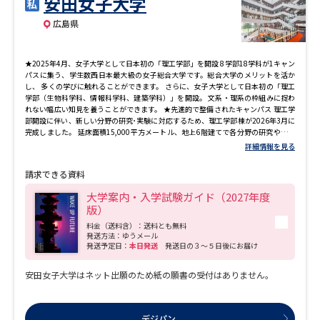
安田女子大学
専門学校の資料請求
大学院の資料請求
広島県
大学入学共通テスト「受験案
留学・進学関連、塾・予備校
内」の請求
★2025年4月、女子大学として日本初の「理工学部」を開設 8学部18学科が1キャン
大学入学共通テスト「受験上の
パスに集う、学生数西日本最大級の女子総合大学です。総合大学のメリットを活か
高等学校卒業程度認定試験
配慮案内」の請求
し、 多くの学びに触れることができます。 さらに、女子大学として日本初の「理工
学部（生物科学科、情報科学科、建築学科）」を開設。 文系・理系の枠組みに捉わ
れない幅広い知見を養うことができます。 ★先進的で整備されたキャンパス 理工学
幼稚園教員資格認定試験
小学校教員資格認定試験
部開設に伴い、新しい分野の研究･実験に対応するため、理工学部棟が2026年3月に
完成しました。 延床面積15,000平方メートル、地上6階建てで各分野の研究や実験
に対応した設備を備えています。 各国の植物を集めた「多様性の森」や多くの模型
詳細情報を見る
高等学校（情報）教員資格認定
が要所に展示され、圧巻の施設となっています。 また、1号館においてもエントラン
試験
ス「水の広場」や、学生の創造性を育む環境を整えた「ラーニングコモンズ」な
請求できる資料
ど、 カラフルで遊び心にあふれた施設が充実。 学生が能動的・協働的に学ぶ環境づ
くりとして最新のICT環境の整備にも力を注いでいます。 ★高い就職率 各学科の教
大学案内・入学試験ガイド（2027年度
員から選任された就職指導委員、チューター、キャリアセンターが連携し、学生一
版）
人ひとりの適性に応じた 進路・就職活動指導を実践。大学・短期大学の合計平均就
大学研究
大学検索
職率は、景気の変動にかかわらず、10年連続99％を超える 実績を維持しています。
料金（送料含）：送料とも無料
また、2025年3月卒業生は、99.5%の就職率でした。 卒業生に対する企業の評価も
発送方法：ゆうメール
発送予定日：
本日発送
発送日の３～５日後にお届け
高く、安定した就職率を支える要因の一つです。
大学で学べる内容や特徴を調べる
安田女子大学はネット出願のため紙の願書の受付はありません。
国際・グローバルに強い大学特
新増設大学・学部・学科特集
集
デジパン