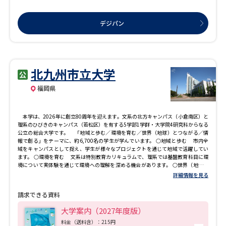
デジパン
北九州市立大学
福岡県
本学は、2026年に創立80周年を迎えます。文系の北方キャンパス（小倉南区）と
理系のひびきのキャンパス（若松区）を有する5学部1学群・大学院4研究科からなる
公立の総合大学です。 「地域と歩む／環境を育む／世界（地球）とつながる／情
報で創る」をテーマに、約6,700名の学生が学んでいます。 ○地域と歩む 市内全
域をキャンパスとして捉え、学生が様々なプロジェクトを通じて地域で活躍してい
ます。 ○環境を育む 文系は特別教育カリキュラムで、理系では基盤教育科目に環
境について実体験を通じて環境への理解を深める機会があります。 ○世界（地球）
とつながる 公立大学ならではの少人数クラスによる語学教育や海外30大学と留学
詳細情報を見る
協定を結び、盛んな国際交流を行っています。グローバルな感覚を育みながら、コ
ミュニケーション能力や課題発見・解決力といった実践的な能力を身につけること
請求できる資料
ができます。 ○情報で創る 2027年4月新設の情報イノベーション学部は、これか
らのデジタル社会をリードし、「新しい」を生み出す人材育成を目標としていま
大学案内（2027年度版）
す。
料金（送料含）：215円