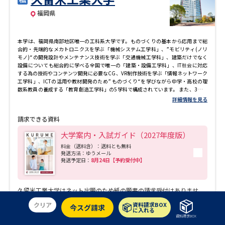
福岡県
本学は、福岡県南部地区唯一の工科系大学です。ものづくりの基本から応用まで総
合的・先端的なメカトロニクスを学ぶ「機械システム工学科」、”モビリティ(ノリ
モノ)“の開発設計やメンテナンス技術を学ぶ「交通機械工学科」、建築だけでなく
設備についても総合的に学べる全国で唯一の「建築・設備工学科」、IT社会に対応
する為の技術やコンテンツ開発に必要なCG、VR制作技術を学ぶ「情報ネットワーク
工学科」、ICTの活用や教材開発のため” ものづくり“を学びながら中学・高校の理
数系教員の養成する「教育創造工学科」の5学科で構成されています。 また、3つの
専攻から成る大学院も併設しています。
詳細情報を見る
請求できる資料
大学案内・入試ガイド（2027年度版）
料金（送料含）：送料とも無料
発送方法：ゆうメール
発送予定日：
8月24日【予約受付中】
久留米工業大学はネット出願のため紙の願書の請求受付はありませ
ん。
クリア
資料請求BOX
今スグ請求
に入れる
資料請求BOX