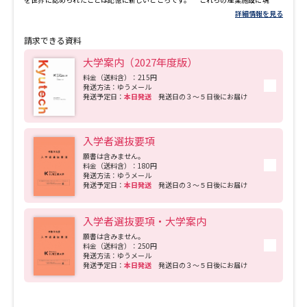
めるべく,日本における技術者(エンジニア)の養成を旗印として,当時の高等教育の巨
詳細情報を見る
人,山川健次郎博士を初代総裁として招き,安川敬一郎および松本健次郎の巨額の寄付
のもと設立されたのが明治専門学校です。このときに示されたのが「技術に堪能な
請求できる資料
る士君子」の養成,すなわち技術に精通するとともに,道義心のある人格者を養成する
ことを目的に,単に学問・技術を授けるのではなく,人間形成にも重点を置いた教育を
大学案内（2027年度版）
行うという建学の精神です。本学はその設置形態を私立から官立,そして国立大学へ
と変えつつも,この建学の精神を脈々と受け継ぎ,明治,大正,昭和,平成を経て,令和の現
料金（送料含）：215円
発送方法：ゆうメール
在に至るまで,日本の近代化,工業化,産業の発展に貢献する,7万人を超える優れた技術
発送予定日：
本日発送
発送日の３～５日後にお届け
者を輩出し続けてきました。 また,昭和61年(1986年)には,情報通信革命が始まる
中,日本の情報通信技術を支える技術者を輩出するために,福岡県飯塚市に情報工学部
を設置しました。平成12年(2000年)には,生命(バイオ)のもつ特性を工学的に活用し
21世紀を支える技術を創出する技術者を輩出するため,北九州市若松区の学研都市内
入学者選抜要項
に生命体工学研究科を設置しました。 九州工業大学は,Society5.0を目指して急速
に社会が進展する中で,工学・情報工学・生命体工学の各分野で新たな知識と技術を
願書は含みません。
生み出し続ける研究力を背景としながら,常に日本の産業を支え,世界で活躍できる技
料金（送料含）：180円
術者を育てる学びの場を提供し続けています。そして多くの卒業生が企業の中核技
発送方法：ゆうメール
発送予定日：
本日発送
発送日の３～５日後にお届け
術者や経営者として社会を支え,未来を切り拓いています。 九州工業大学は,「技術
に堪能なる士君子」の養成という建学の精神のもと,幅広い理工学分野における教育
と研究を通して人類・社会に貢献することを基本理念としています。この理念に則
入学者選抜要項・大学案内
り,「ものづくり」と「情報」における新しい技術と科学の発展のため,深い専門性と
幅広い知識・教養,多様な人々と協働するために必要なコミュニケ―ション力および
願書は含みません。
技術者として必要な倫理観を備えた人材を育成し,グローバル社会で活躍できる優れ
料金（送料含）：250円
た技術者(グローバルエンジニア)としての能力を発展・向上させることを使命として
発送方法：ゆうメール
います。
発送予定日：
本日発送
発送日の３～５日後にお届け