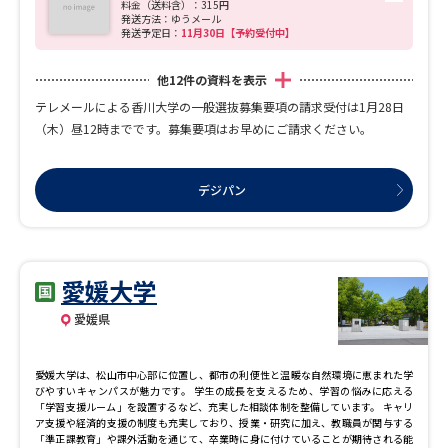
料金（送料含）：315円
発送方法：ゆうメール
発送予定日：
11月30日【予約受付中】
他
12
件の資料を表示
テレメールによる香川大学の一般選抜募集要項の請求受付は1月28日
（木）昼12時までです。募集要項はお早めにご請求ください。
デジパン
愛媛大学
愛媛県
愛媛大学は、松山市中心部に位置し、都市の利便性と温暖な自然環境に恵まれた学
びやすいキャンパスが魅力です。 学生の成長を支えるため、学習の悩みに応える
「学習支援ルーム」を設置するなど、充実した相談体制を整備しています。 キャリ
ア支援や経済的支援の制度も充実しており、授業・研究に加え、教職員が関与する
「準正課教育」や課外活動を通じて、卒業時に身に付けていることが期待される能