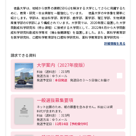
徳島大学は、地域から世界の課題(SDGs)を解決する大学としてさらに飛躍するた
めに、教育・研究・社会貢献を一層強化しています。 徳島大学の全体像を簡単に
紹介します。学部は、総合科学部、医学部、歯学部、薬学部、理工学部、生物資源
産業学部の6学部により構成されています。大学院では、2020年度に設置した大学
院創成科学研究科（修士課程）に接続する大学院として、2022年4月から大学院創
成科学研究科創成科学専攻（博士後期課程）を設置しました。また、医科学教育部
を医学研究科、口腔科学教育部を口腔科学研究科、薬科学教育部を薬学研究科、栄
養生命科学教育部を医科栄養学研究科、保健科学教育部を保健科学研究科に名称変
詳細情報を見る
更し、徳島大学全体の大学院の名称を「教育部」から「研究科」に統一しました。
専門分野の垣根を越えた新たな融合研究を今後より一層展開していきます。 ま
請求できる資料
た、教員組織としては、大学院社会産業理工学研究部と大学院医歯薬学研究部があ
ります。さらに、世界最先端の医科学系の研究を行っている先端酵素学研究所、光
大学案内（2027年度版）
で世界を救うイノベーションを起こす研究を実施するポストLEDフォトニクス研究所
(pLED)、生命科学系の研究を推進するバイオイノベーション研究所(BIRC)、最先端
料金（送料含）：215円
発送方法：ゆうメール
の医療をリードする大学病院、組織対組織の産学連携とスタートアップを組織的に
発送予定日：
本日発送
発送日の３～５日後にお届け
産み出す大学産業院があります。 理系に強みを持つ大学ですが、文系には総合
科学部があります。この構成が徳島大学の特徴であり、これまでに多くの優秀な人
材を育成してきました。 徳島大学では、全学一体となって教育・研究に取り組む
ために、研究クラスターや教育クラスターと名付けた協働体制を構築しています。
一般選抜募集要項
また、地域の皆様との連携強化のために、人と地域共創センターを設置し、企業な
どとの連携のために、研究支援・産官学連携センターや大学産業院を設置していま
ネット出願のため、紙の願書を含みません。料金には資
す。さらに、新たな外部資金を獲得するために、「クラウドファンディング：
料代が含まれます。
OTSUCLE（おつくる）」や大学発スタートアップへの投資組合を運営する株式会社
料金（送料含）：315円
発送方法：ゆうメール
産学連携キャピタル(AIAC)などにより、起業に繋がる研究などへの支援も行われて
発送予定日：
12月16日【予約受付中】
います。これらは他大学等との連携も可能です。 地域から世界を救う産業を創生
できることは、大学院工学研究科修士課程を修了し、2014年のノーベル物理学賞受
賞者となった中村修二教授（カリフォルニア大学サンタバーバラ校 (UCSB) 材料物性