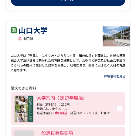
データサイエンス特集
奨学金・特待生制度特集
山口大学
デジタルパンフレット
進路の３択
山口県
新学年スタート号特集ページ
新学年スタート号特集ページ
（高3生用）
（高2生用）
山口大学は「発見し・はぐくみ・かたちにする 知の広場」を理念に、地域の基幹
総合大学及び世界に開かれた教育研究機関として、たゆまぬ研究及び社会活動並び
SELFBRAND特集ページ
にそれらの成果に立脚した教育を実践し、地域に生き、世界に羽ばたく人材の育成
に努めます。
詳細情報を見る
オープンキャンパスなどを調べる
請求できる資料
オープンキャンパス検索
実施プログラムから探す
大学案内（2027年度版）
料金（送料含）：250円
発送方法：ゆうメール
来場型・Web型イベント特集
夢ナビライブ
発送予定日：
本日発送
発送日の３～５日後にお届け
一般選抜募集要項