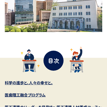
データサイエンス特集
奨学金・特待生制度特集
デジタルパンフレット
進路の３択
新学年スタート号特集ページ
新学年スタート号特集ページ
（高3生用）
（高2生用）
オープンキャンパスなどを調べる
目次
オープンキャンパス検索
実施プログラムから探す
来場型・Web型イベント特集
夢ナビライブ
科学の進歩と、人々の幸せと。
受験準備
資料検索
医歯理工融合プログラム
医工連携のリーダーを目指す～医工連携人材養成コース～