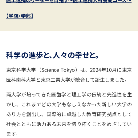
志望校・出願校を調べる
【学院・学部】
併願校選び
受験スケジュールを立てよう
先輩が入学を決めた理由
テレメール全国一斉進学調査
科学の進歩と、人々の幸せと。
新生活お役立ちガイド
東京科学大学（Science Tokyo）は、2024年10月に東京
医科歯科大学と東京工業大学が統合して誕生しました。
学問発見
学問検索
両大学が培ってきた医歯学と理工学の伝統と先進性を生
かし、これまでどの大学もなしえなかった新しい大学の
大学で学びたい学問発見
あり方を創出し、国際的に卓越した教育研究拠点として
社会とともに活力ある未来を切り拓くことをめざしてい
学問のミニ講義「夢ナビ講義」
学問分野解説
ます。