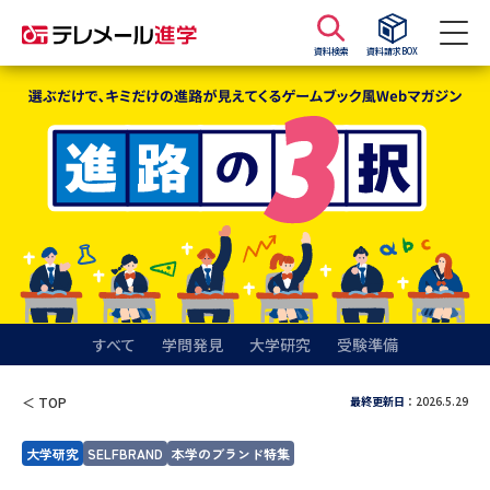
資料検索
資料請求BOX
資料請求
資料検索
大学・短大の資料種類から請求
大学パンフ
学部・学科パンフ
総合型選抜・学校推薦型選抜 募
大学入学共通テスト利用選抜の
集要項＆願書
募集要項＆願書
すべて
学問発見
大学研究
受験準備
過去問題集
最終更新日
：2026.5.29
＜ TOP
大学・短大以外の資料から請求
大学研究
SELFBRAND
本学のブランド特集