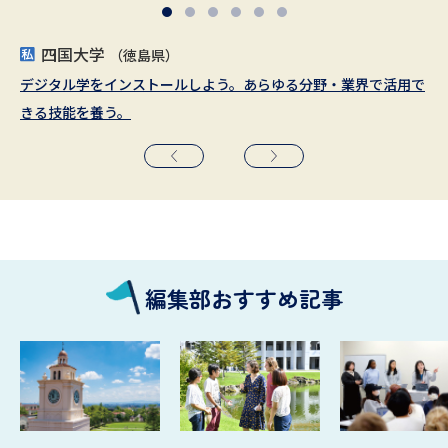
四国大学
立教大学
新潟医療福祉大学
藤女子大学
酪農学園大学
広島修道大学
（徳島県）
（東京都／埼玉県）
（北海道）
（北海道）
（広島県）
（新潟県）
デジタル学をインストールしよう。あらゆる分野・業界で活用で
文理の知がつながる自由の学府で、未来を拓く環境リーダーへ
健康データサイエンス学科 2026年4月 開設
2025年４月 ウェルビーイング学部が誕生しました。
地域が変わる。日本が変わる。世界が変わる。北海道から変えて
2027年4月、広島県の大学で初の農学部を設置！（仮称・設置構
きる技能を養う。
いく。
想中）
編集部おすすめ記事