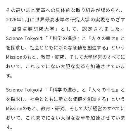
学問の教科書
夢ナビライブ
その高い志と変革への具体的な取り組みが認められ、
ユーザーサポート
2026年1月に世界最高水準の研究大学の実現をめざす
「国際卓越研究大学」として、認定されました。
Ｑ＆Ａ よくあるご質問
大学進学IDについて
Science Tokyoは「『科学の進歩』と『人々の幸せ』と
を探求し、社会とともに新たな価値を創造する」という
資料の料金の
受付内容・発送状況の確認
お支払いについて
Missionのもと、教育・研究、そして大学経営のすべてに
テレメール
おいて、これまでにない大胆な変革を加速させていま
個人情報取扱規定
お支払いサイト
す。
テレメール進学カタログ
特定商取引表記
訂正のご案内
Science Tokyoは「『科学の進歩』と『人々の幸せ』と
を探求し、社会とともに新たな価値を創造する」という
Missionのもと、教育・研究、そして大学経営のすべてに
おいて、これまでにない大胆な変革を加速させていま
す。