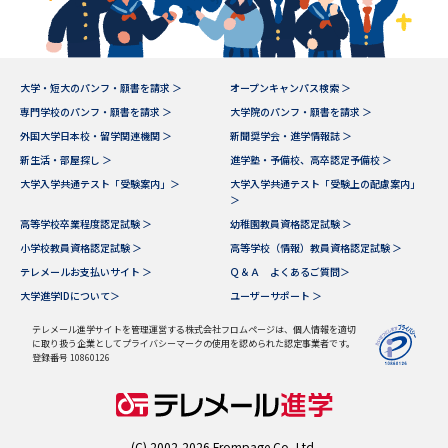
大学・短大のパンフ・願書を請求 ＞
オープンキャンパス検索 ＞
専門学校のパンフ・願書を請求 ＞
大学院のパンフ・願書を請求 ＞
外国大学日本校・留学関連機関 ＞
新聞奨学会・進学情報誌 ＞
新生活・部屋探し ＞
進学塾・予備校、高卒認定予備校 ＞
大学入学共通テスト「受験案内」＞
大学入学共通テスト「受験上の配慮案内」
＞
高等学校卒業程度認定試験 ＞
幼稚園教員資格認定試験 ＞
小学校教員資格認定試験 ＞
高等学校（情報）教員資格認定試験 ＞
テレメールお支払いサイト ＞
Ｑ＆Ａ よくあるご質問＞
大学進学IDについて＞
ユーザーサポート ＞
テレメール進学サイトを管理運営する株式会社フロムページは、個人情報を適切
に取り扱う企業としてプライバシーマークの使用を認められた認定事業者です。
登録番号 10860126
(C) 2002-2026 Frompage.Co.,Ltd.