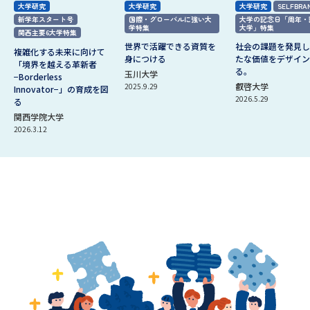
大学研究
大学研究
大学研究
SELFBRA
新学年スタート号
国際・グローバルに強い大
大学の記念日「周年・
学特集
大学」特集
関西主要6大学特集
世界で活躍できる資質を
社会の課題を発見し
複雑化する未来に向けて
身につける
たな価値をデザイン
「境界を越える革新者
る。
玉川大学
−Borderless
叡啓大学
2025.9.29
Innovator−」の育成を図
2026.5.29
る
関西学院大学
2026.3.12