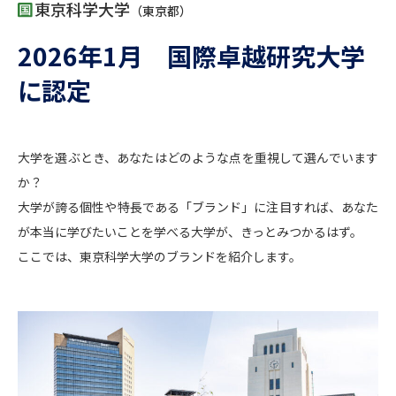
専門学校の資料請求
大学院の資料請求
東京科学大学
（東京都）
大学入学共通テスト「受験案
2026年1月 国際卓越研究大学
留学・進学関連、塾・予備校
内」の請求
に認定
大学入学共通テスト「受験上の
高等学校卒業程度認定試験
配慮案内」の請求
幼稚園教員資格認定試験
小学校教員資格認定試験
大学を選ぶとき、あなたはどのような点を重視して選んでいます
か？
高等学校（情報）教員資格認定
試験
大学が誇る個性や特長である「ブランド」に注目すれば、あなた
が本当に学びたいことを学べる大学が、きっとみつかるはず。
ここでは、東京科学大学のブランドを紹介します。
大学研究
大学検索
大学で学べる内容や特徴を調べる
国際・グローバルに強い大学特
新増設大学・学部・学科特集
集