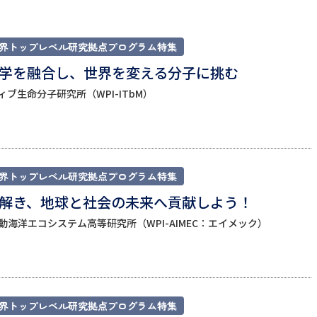
大学入学共通テスト「受験案内」の請求
大学入学共通テスト「受験上の配慮案内
界トップレベル研究拠点プログラム特集
幼稚園教員資格認定試験
小学校教員資
学を融合し、世界を変える分子に挑む
高等学校（情報）教員資格認定試験
ブ生命分子研究所（WPI-ITbM）​
大学研究
界トップレベル研究拠点プログラム特集
大学で学べる内容や特徴を調
解き、地球と社会の未来へ貢献しよう！
海洋エコシステム高等研究所（WPI-AIMEC：エイメック）
新増設大学・学部・学科特集
国際・グ
データサイエンス特集
奨学金・特待生
進路の３択
新学年スタート号特集ペー
新学年スタート号特集ページ（高2生用
界トップレベル研究拠点プログラム特集