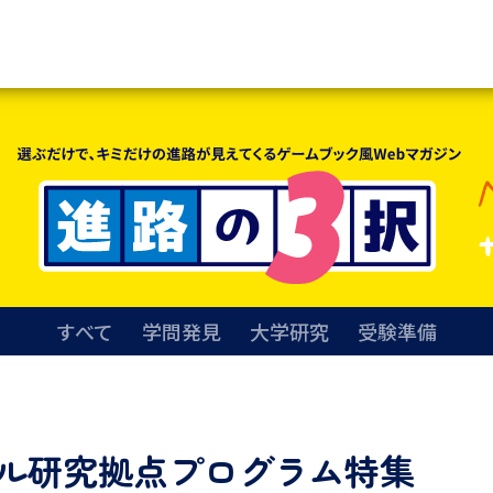
資料請求
大学・短大の資料種類から請
大学パンフ
学部・学科パンフ
総合型選抜・学校推薦型選抜 募集要項＆
すべて
学問発見
大学研究
受験準備
大学入学共通テスト利用選抜の募集要項
大学・短大以外の資料から請
ル研究拠点プログラム特集
専門学校の資料請求
大学院の資料請求