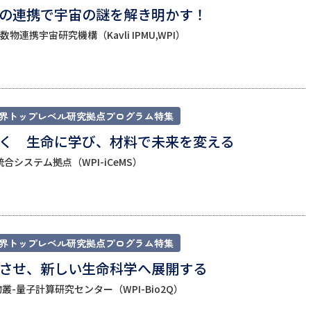
の連携で宇宙の謎を解き明かす！
オープンキャンパスなどを調
連携宇宙研究機構（Kavli IPMU,WPI）
オープンキャンパス検索
実施プログラ
来場型・Web型イベント特集
夢ナビ
界トップレベル研究拠点プログラム特集
く 生命に学び、材料で未来を変える
受験準備
合システム拠点（WPI-iCeMS）
志望校・出願校を調べる
併願校選び
受験スケジュールを立てよ
界トップレベル研究拠点プログラム特集
テレメール全国一斉進学調査
新生活お
させ、新しい生命科学へ展開する
叢-量子計算研究センター（WPI-Bio2Q）