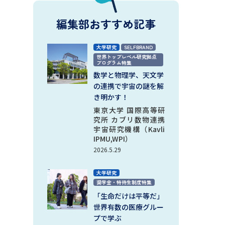
編集部おすすめ記事
」の請求
高等学校卒業程度認定試験
格認定試験
大学研究
SELFBRAND
世界トップレベル研究拠点
プログラム特集
数学と物理学、天文学
の連携で宇宙の謎を解
き明かす！
大学検索
東京大学 国際高等研
究所 カブリ数物連携
宇宙研究機構（Kavli
IPMU,WPI）
べる
2026.5.29
ローバルに強い大学特集
大学研究
制度特集
デジタルパンフレット
奨学金・特待生制度特集
「生命だけは平等だ」
ジ（高3生用）
世界有数の医療グルー
）
プで学ぶ