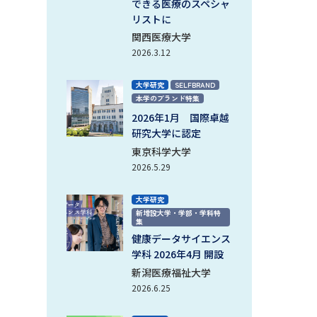
できる医療のスペシャ
学問検索
リストに
関西医療大学
2026.3.12
大学研究
SELFBRAND
野解説
学問の教科書
夢ナビライブ
本学のブランド特集
2026年1月 国際卓越
研究大学に認定
東京科学大学
2026.5.29
大学研究
いて
このサイトについて
新増設大学・学部・学科特
集
・発送状況の確認
テレメール
お支払いサイト
健康データサイエンス
学科 2026年4月 開設
問合せ先
テレメール進学カタログ
訂正のご案内
新潟医療福祉大学
2026.6.25