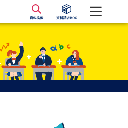
資料検索
資料請求BOX
資料検索
求
願書
＆願書
過去問題集
求
留学・進学関連、塾・予備校