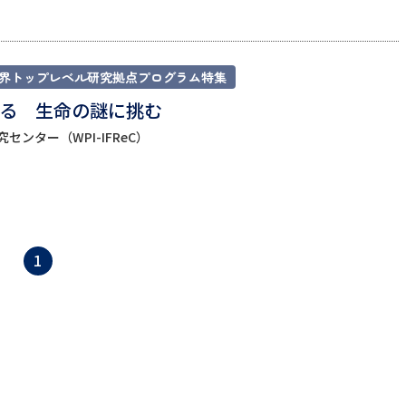
学問発見
界トップレベル研究拠点プログラム特集
大学で学びたい学問発見
る 生命の謎に挑む
学問のミニ講義「夢ナビ講義」
学問分
ンター（WPI-IFReC）
ユーザーサポート
1
Ｑ＆Ａ よくあるご質問
大学進学IDにつ
資料の料金の
お支払いについて
受付内容
個人情報取扱規定
特定商取引表記
お
受験情報リンク