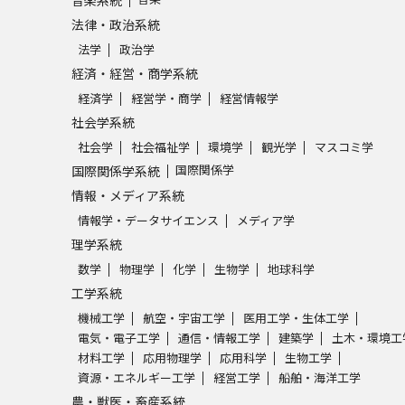
音楽系統
法律・政治系統
法学
政治学
経済・経営・商学系統
経済学
経営学・商学
経営情報学
社会学系統
社会学
社会福祉学
環境学
観光学
マスコミ学
国際関係学
国際関係学系統
情報・メディア系統
情報学・データサイエンス
メディア学
理学系統
数学
物理学
化学
生物学
地球科学
工学系統
機械工学
航空・宇宙工学
医用工学・生体工学
電気・電子工学
通信・情報工学
建築学
土木・環境工
材料工学
応用物理学
応用科学
生物工学
資源・エネルギー工学
経営工学
船舶・海洋工学
農・獣医・畜産系統