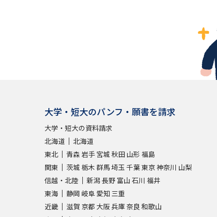
大学・短大のパンフ・願書を請求
大学・短大の資料請求
北海道
北海道
東北
青森
岩手
宮城
秋田
山形
福島
関東
茨城
栃木
群馬
埼玉
千葉
東京
神奈川
山梨
信越・北陸
新潟
長野
富山
石川
福井
東海
静岡
岐阜
愛知
三重
近畿
滋賀
京都
大阪
兵庫
奈良
和歌山