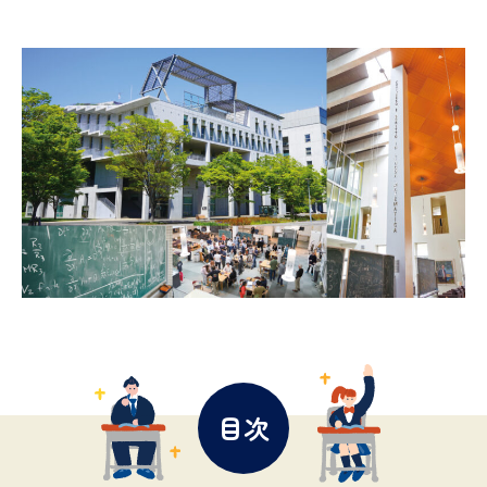
データサイエンス特集
奨学金・特待生制度特集
デジタルパンフレット
進路の３択
新学年スタート号特集ページ
新学年スタート号特集ページ
（高3生用）
（高2生用）
オープンキャンパスなどを調べる
オープンキャンパス検索
実施プログラムから探す
来場型・Web型イベント特集
夢ナビライブ
目次
受験準備
資料検索