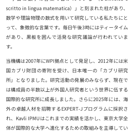
学問の教科書
夢ナビライブ
scritto in lingua matematica）」と刻まれた柱があり、
数学や理論物理の数式を用いて研究している私たちにと
ユーザーサポート
って、象徴的な言葉です。毎日午後3時にはティータイム
Ｑ＆Ａ よくあるご質問
大学進学IDについて
があり、黒板を囲んで活発な研究議論が行われていま
す。
資料の料金の
受付内容・発送状況の確認
お支払いについて
当機構は2007年にWPI拠点として発足し、2012年には米
テレメール
個人情報取扱規定
国カブリ財団の寄附を受け、日本唯一の「カブリ研究
お支払いサイト
所」となりました。研究活動の発展のみならず、現在で
テレメール進学カタログ
特定商取引表記
訂正のご案内
は構成員の半数以上が外国人研究者という世界に伍する
国際的な研究所に成長しました。さらに2025年には、海
外の卓越人材を招聘するEXPERT-Jプログラムに採択さ
れ、Kavli IPMUはこれまでの実績を活かし、東京大学全
体が国際的な大学へ進化するための取組みを主導してい