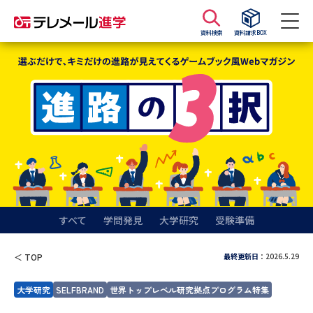
資料検索
資料請求BOX
資料請求
資料検索
大学・短大の資料種類から請求
大学パンフ
学部・学科パンフ
総合型選抜・学校推薦型選抜 募
大学入学共通テスト利用選抜の
集要項＆願書
募集要項＆願書
すべて
学問発見
大学研究
受験準備
過去問題集
最終更新日
：2026.5.29
＜ TOP
大学・短大以外の資料から請求
大学研究
SELFBRAND
世界トップレベル研究拠点プログラム特集