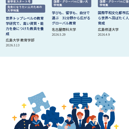
新学年スタート号
国際・グローバルに強い大
国際・グローバルに強
学特集
学特集
先生になりたい人のための
大学特集
学びも、留学も、自分で
国際平和文化都市広
選ぶ 31分野から広がる
ら世界へ羽ばたく人
世界トップレベルの教育
グローバル教育
育成
学研究で、高い資質・能
力を身につけた教員を養
名古屋商科大学
広島修道大学
成
2026.5.29
2026.4.9
広島大学 教育学部
2026.3.13