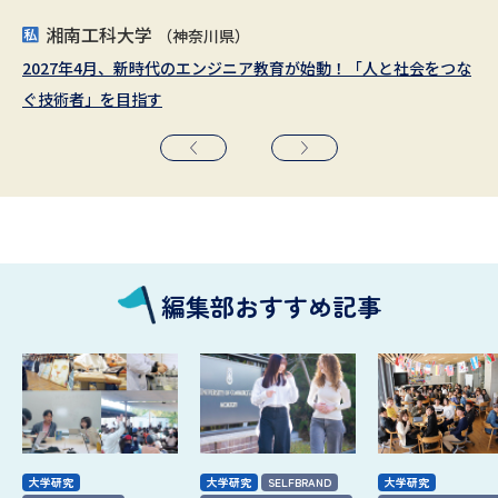
湘南工科大学
高崎健康福祉大学
追手門学院大学
麻布大学
新潟医療福祉大学
立教大学
（神奈川県）
（東京都／埼玉県）
（神奈川県）
（大阪府）
（群馬県）
（新潟県）
2027年4月、新時代のエンジニア教育が始動！「人と社会をつな
2026年 4月 人間発達学部 心理学科 開設
2025年４月、新校舎開設
飼い主の想いに寄り添い、ペットの生命と健康を護る。
健康データサイエンス学科 2026年4月 開設
文理の知がつながる自由の学府で、未来を拓く環境リーダーへ
ぐ技術者」を目指す
編集部おすすめ記事
大学研究
大学研究
SELFBRAND
大学研究