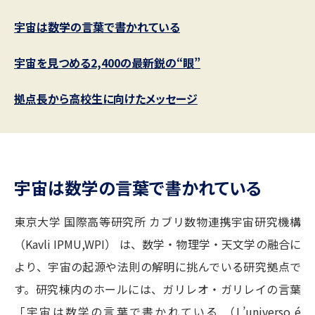
志望校・出願校を調べる
宇宙は数学の言葉で書かれている
併願校選び
受験スケジュールを立てよう
宇宙を見つめる2,400の最新鋭の“眼”
先輩が入学を決めた理由
テレメール全国一斉進学調査
拠点長から高校生に向けたメッセージ
新生活お役立ちガイド
宇宙は数学の言葉で書かれている
学問発見
学問検索
東京大学 国際高等研究所 カブリ数物連携宇宙研究機構
（Kavli IPMU,WPI） は、数学・物理学・天文学の融合に
大学で学びたい学問発見
より、宇宙の起源や法則の解明に挑んでいる研究拠点で
学問のミニ講義「夢ナビ講義」
学問分野解説
す。研究棟内のホールには、ガリレオ・ガリレイの言葉
「宇宙は数学の言葉で書かれている （L’universo é