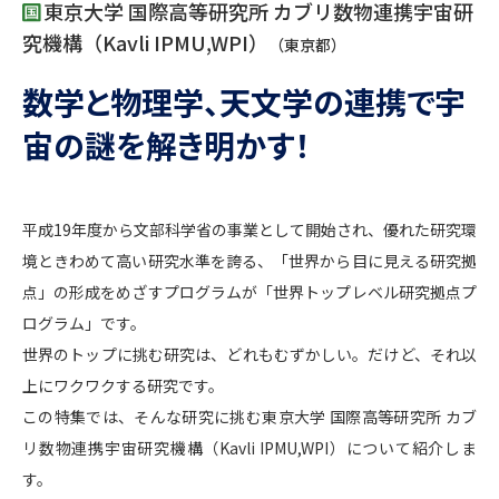
専門学校の資料請求
大学院の資料請求
東京大学 国際高等研究所 カブリ数物連携宇宙研
究機構（Kavli IPMU,WPI）
（東京都）
大学入学共通テスト「受験案
留学・進学関連、塾・予備校
内」の請求
数学と物理学、天文学の連携で宇
大学入学共通テスト「受験上の
高等学校卒業程度認定試験
宙の謎を解き明かす！
配慮案内」の請求
幼稚園教員資格認定試験
小学校教員資格認定試験
平成19年度から文部科学省の事業として開始され、優れた研究環
高等学校（情報）教員資格認定
試験
境ときわめて高い研究水準を誇る、「世界から目に見える研究拠
点」の形成をめざすプログラムが「世界トップレベル研究拠点プ
ログラム」です。
大学研究
大学検索
世界のトップに挑む研究は、どれもむずかしい。だけど、それ以
上にワクワクする研究です。
この特集では、そんな研究に挑む東京大学 国際高等研究所 カブ
大学で学べる内容や特徴を調べる
リ数物連携宇宙研究機構（Kavli IPMU,WPI）について紹介しま
国際・グローバルに強い大学特
す。
新増設大学・学部・学科特集
集