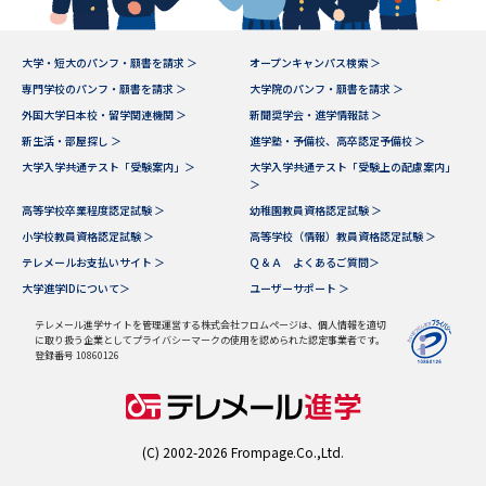
大学・短大のパンフ・願書を請求 ＞
オープンキャンパス検索 ＞
専門学校のパンフ・願書を請求 ＞
大学院のパンフ・願書を請求 ＞
外国大学日本校・留学関連機関 ＞
新聞奨学会・進学情報誌 ＞
新生活・部屋探し ＞
進学塾・予備校、高卒認定予備校 ＞
大学入学共通テスト「受験案内」＞
大学入学共通テスト「受験上の配慮案内」
＞
高等学校卒業程度認定試験 ＞
幼稚園教員資格認定試験 ＞
小学校教員資格認定試験 ＞
高等学校（情報）教員資格認定試験 ＞
テレメールお支払いサイト ＞
Ｑ＆Ａ よくあるご質問＞
大学進学IDについて＞
ユーザーサポート ＞
テレメール進学サイトを管理運営する株式会社フロムページは、個人情報を適切
に取り扱う企業としてプライバシーマークの使用を認められた認定事業者です。
登録番号 10860126
(C) 2002-2026 Frompage.Co.,Ltd.