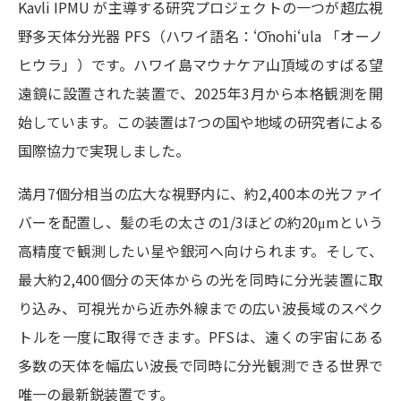
Kavli IPMU が主導する研究プロジェクトの一つが超広視
野多天体分光器 PFS（ハワイ語名：ʻŌnohiʻula 「オーノ
ヒウラ」）です。ハワイ島マウナケア山頂域のすばる望
遠鏡に設置された装置で、2025年3月から本格観測を開
始しています。この装置は7つの国や地域の研究者による
国際協力で実現しました。
満月7個分相当の広大な視野内に、約2,400本の光ファイ
バーを配置し、髪の毛の太さの1/3ほどの約20μmという
高精度で観測したい星や銀河へ向けられます。そして、
最大約2,400個分の天体からの光を同時に分光装置に取
り込み、可視光から近赤外線までの広い波長域のスペク
トルを一度に取得できます。PFSは、遠くの宇宙にある
多数の天体を幅広い波長で同時に分光観測できる世界で
唯一の最新鋭装置です。