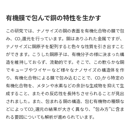
データサイエンス特集
奨学金・特待生制度特集
有機膜で包んで銅の特性を生かす
デジタルパンフレット
進路の３択
この研究では、ナノサイズの銅の表面を有機化合物の膜で包
み、CO₂還元を行っています。銅はありふれた金属ですが、
新学年スタート号特集ページ
新学年スタート号特集ページ
ナノサイズに銅原子を配列すると色々な性質を引き出すこと
（高3生用）
（高2生用）
ができます。こうした銅原子は、有機分子の様に決まった構
SELFBRAND特集ページ
造を維持しておらず、流動的です。そこで、この軟らかな銅
でキューブやワイヤーなど様々なナノサイズの構造体を作
オープンキャンパスなどを調べる
り、有機化合物による膜で包み込むことで、CO₂から特定の
有機化合物を、メタンや水素などの余計な生成物を抑えて生
オープンキャンパス検索
実施プログラムから探す
成すること、またその反応性を長持ちさせられることが見出
されました。また、包まれる銅の構造、包む有機物の種類な
来場型・Web型イベント特集
夢ナビライブ
どによってCO₂還元の結果が大きく異なり、”包み方”に含ま
れる要因についても解析が進められています。