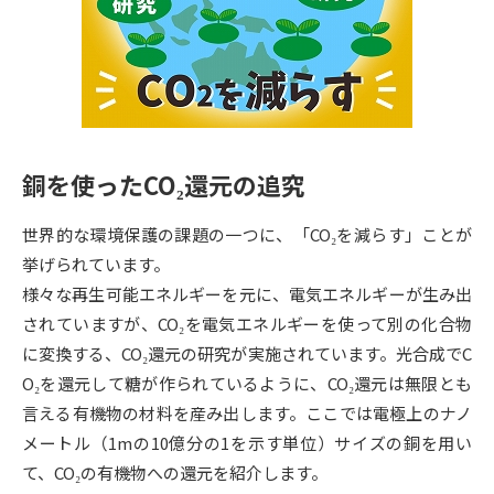
専門学校の資料請求
大学院の資料請求
大学入学共通テスト「受験案
留学・進学関連、塾・予備校
内」の請求
大学入学共通テスト「受験上の
高等学校卒業程度認定試験
配慮案内」の請求
銅を使ったCO₂還元の追究
幼稚園教員資格認定試験
小学校教員資格認定試験
世界的な環境保護の課題の一つに、「CO₂を減らす」ことが
高等学校（情報）教員資格認定
試験
挙げられています。
様々な再生可能エネルギーを元に、電気エネルギーが生み出
されていますが、CO₂を電気エネルギーを使って別の化合物
大学研究
大学検索
に変換する、CO₂還元の研究が実施されています。光合成でC
O₂を還元して糖が作られているように、CO₂還元は無限とも
言える有機物の材料を産み出します。ここでは電極上のナノ
大学で学べる内容や特徴を調べる
メートル（1mの10億分の1を示す単位）サイズの銅を用い
国際・グローバルに強い大学特
て、CO₂の有機物への還元を紹介します。
新増設大学・学部・学科特集
集