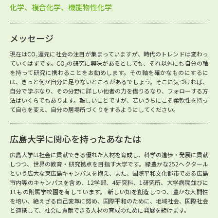
化学、複合化学、機能物性化学
メッセージ
現在はCO₂還元に社会の注目が集まっていますが、時代のトレンドは変わっ
ていくはずです。CO₂の研究に興味があるとしても、それ以外にも自分の軸
を持って研究に携わることをお勧めします。その軸を確かなものにするに
は、きっと何か自分に足りないところがあるでしょう。そこに気づければ、
自分で学ぶなり、その分野に詳しい他者の力を借りるなり、フォローする方
法はいくらでもあります。難しいことですが、若いうちにこそ柔軟性を持っ
て自らを変え、自分の居場所づくりをするようにしてください。
広島大学に関心を持ったあなたは
広島大学は社会に貢献できる優れた人材を育成し、科学の進歩・発展に貢献
しつつ、世界の教育・研究拠点を目指す大学です。緑豊かな252ヘクタール
という広大な東広島キャンパスを抱え、また、国際平和文化都市である広島
市内等のキャンパスを含め、12学部、4研究科、1研究所、大学病院並びに
11もの附属学校園を有しています。 新しい知を創造しつつ、豊かな人間性
を培い、絶えざる自己変革に努め、国際平和のために、地域社会、国際社会
と連携して、社会に貢献できる人材の育成のために発展を続けます。