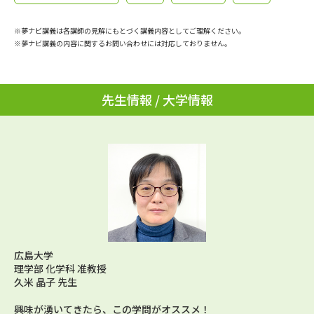
学問のミニ講義「夢ナビ講義」
学問分野解説
※夢ナビ講義は各講師の見解にもとづく講義内容としてご理解ください。
学問の教科書
夢ナビライブ
※夢ナビ講義の内容に関するお問い合わせには対応しておりません。
ユーザーサポート
先生情報 / 大学情報
Ｑ＆Ａ よくあるご質問
大学進学IDについて
資料の料金の
受付内容・発送状況の確認
お支払いについて
テレメール
個人情報取扱規定
お支払いサイト
テレメール進学カタログ
特定商取引表記
訂正のご案内
広島大学
理学部 化学科 准教授
久米 晶子 先生
興味が湧いてきたら、この学問がオススメ！