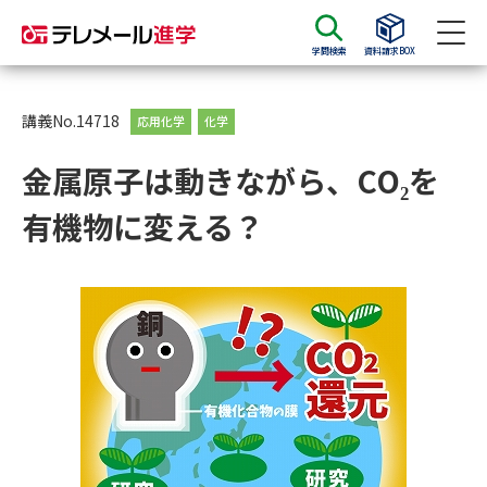
学問検索
資料請求BOX
資料請求
資料検索
講義No.14718
応用化学
化学
金属原子は動きながら、CO₂を
大学・短大の資料種類から請求
有機物に変える？
大学パンフ
学部・学科パンフ
総合型選抜・学校推薦型選抜 募
大学入学共通テスト利用選抜の
集要項＆願書
募集要項＆願書
過去問題集
大学・短大以外の資料から請求