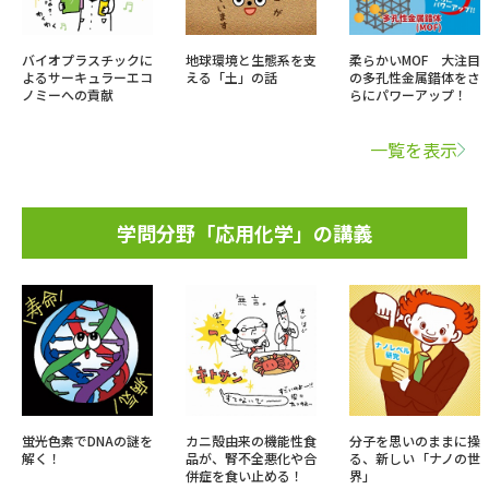
バイオプラスチックに
地球環境と生態系を支
柔らかいMOF 大注目
よるサーキュラーエコ
える「土」の話
の多孔性金属錯体をさ
ノミーへの貢献
らにパワーアップ！
一覧を表示
学問分野「応用化学」の講義
蛍光色素でDNAの謎を
カニ殻由来の機能性食
分子を思いのままに操
解く！
品が、腎不全悪化や合
る、新しい「ナノの世
併症を食い止める！
界」