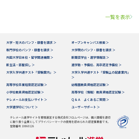
一覧を表示
大学・短大のパンフ・願書を請求 ＞
オープンキャンパス検索 ＞
専門学校のパンフ・願書を請求 ＞
大学院のパンフ・願書を請求 ＞
外国大学日本校・留学関連機関 ＞
新聞奨学会・進学情報誌 ＞
新生活・部屋探し ＞
進学塾・予備校、高卒認定予備校 ＞
大学入学共通テスト「受験案内」 ＞
大学入学共通テスト「受験上の配慮案内」
＞
高等学校卒業程度認定試験 ＞
幼稚園教員資格認定試験 ＞
小学校教員資格認定試験 ＞
高等学校（情報）教員資格認定試験 ＞
テレメールお支払いサイト ＞
Ｑ＆Ａ よくあるご質問 ＞
大学進学IDについて ＞
ユーザーサポート ＞
テレメール進学サイトを管理運営する株式会社フロムページは、個人情報を適切
に取り扱う企業としてプライバシーマークの使用を認められた認定事業者です。
登録番号 10860126