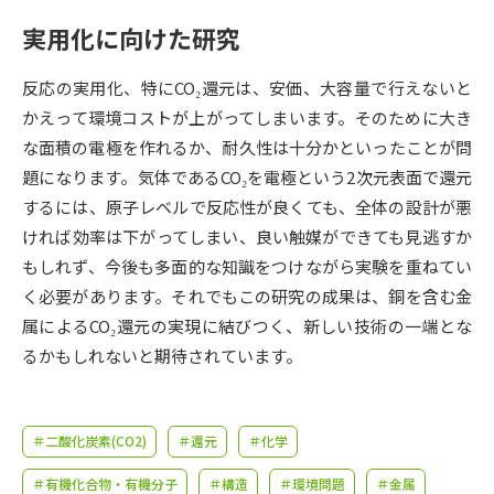
受験準備
資料検索
実用化に向けた研究
志望校・出願校を調べる
反応の実用化、特にCO₂還元は、安価、大容量で行えないと
かえって環境コストが上がってしまいます。そのために大き
併願校選び
受験スケジュールを立てよう
な面積の電極を作れるか、耐久性は十分かといったことが問
題になります。気体であるCO₂を電極という2次元表面で還元
先輩が入学を決めた理由
するには、原子レベルで反応性が良くても、全体の設計が悪
テレメール全国一斉進学調査
ければ効率は下がってしまい、良い触媒ができても見逃すか
もしれず、今後も多面的な知識をつけながら実験を重ねてい
新生活お役立ちガイド
く必要があります。それでもこの研究の成果は、銅を含む金
属によるCO₂還元の実現に結びつく、新しい技術の一端とな
学問発見
学問検索
るかもしれないと期待されています。
大学で学びたい学問発見
＃二酸化炭素(CO2)
＃還元
＃化学
＃有機化合物・有機分子
＃構造
＃環境問題
＃金属