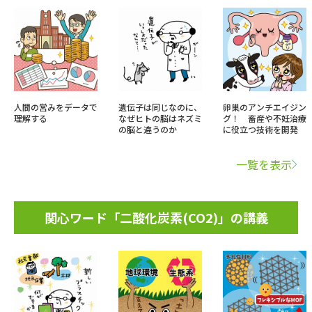
人間の営みをデータで
遺伝子は同じなのに、
卵巣のアンチエイジン
理解する
なぜヒトの脳はネズミ
グ！ 畜産や不妊治療
の脳と違うのか
に役立つ技術を開発
一覧を表示
関心ワード「二酸化炭素(CO2)」の講義