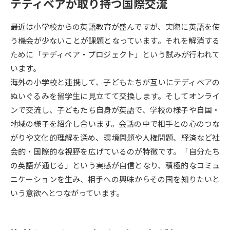
テディベアが取り持つ国際交流
データサイエンス特集
奨学金・特待生制度特集
最近は小学校からの英語教育が盛んですが、実際に英語を使
う機会が少ないことが課題となっています。それを解消する
デジタルパンフレット
進路の３択
ために「テディベア・プロジェクト」という試みが行われて
います。
新学年スタート号特集ページ
新学年スタート号特集ページ
海外の小学校と連携して、子どもたちが互いにテディベアの
（高3生用）
（高2生用）
ぬいぐるみを留学生に見立てて交換します。そしてオンライ
SELFBRAND特集ページ
ンで交流し、子どもたち自身が英語で、学校の様子や自国・
地域の様子を紹介し合います。会話の中で相手との心のつな
オープンキャンパスなどを調べる
がりや文化的理解を深め、環境問題や人権問題、経済など社
会的・国際的な視野を広げているのが特徴です。「自分たち
オープンキャンパス検索
実施プログラムから探す
の英語が通じる」という実感が自信となり、積極的なコミュ
ニケーションを生み、相手への興味からその国を知りたいと
来場型・Web型イベント特集
夢ナビライブ
いう意欲へとつながっています。