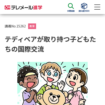
学問検索
資料請求BOX
資料請求
資料検索
講義No.15262
教育
テディベアが取り持つ子どもた
大学・短大の資料種類から請求
ちの国際交流
大学パンフ
学部・学科パンフ
総合型選抜・学校推薦型選抜 募
大学入学共通テスト利用選抜の
集要項＆願書
募集要項＆願書
過去問題集
大学・短大以外の資料から請求