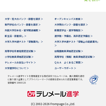
大学・短大のパンフ・願書を請求 ＞
オープンキャンパス検索 ＞
専門学校のパンフ・願書を請求 ＞
大学院のパンフ・願書を請求 ＞
外国大学日本校・留学関連機関 ＞
新聞奨学会・進学情報誌 ＞
新生活・部屋探し ＞
進学塾・予備校、高卒認定予備校 ＞
大学入学共通テスト「受験案内」 ＞
大学入学共通テスト「受験上の配慮案内」
＞
高等学校卒業程度認定試験 ＞
幼稚園教員資格認定試験 ＞
小学校教員資格認定試験 ＞
高等学校（情報）教員資格認定試験 ＞
テレメールお支払いサイト ＞
Ｑ＆Ａ よくあるご質問 ＞
大学進学IDについて ＞
ユーザーサポート ＞
テレメール進学サイトを管理運営する株式会社フロムページは、個人情報を適切
に取り扱う企業としてプライバシーマークの使用を認められた認定事業者です。
登録番号 10860126
(C) 2002-2026 Frompage.Co.,Ltd.