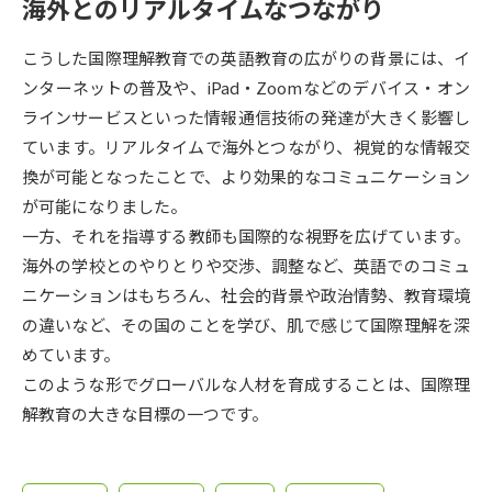
受験準備
資料検索
海外とのリアルタイムなつながり
こうした国際理解教育での英語教育の広がりの背景には、イ
志望校・出願校を調べる
ンターネットの普及や、iPad・Zoomなどのデバイス・オン
ラインサービスといった情報通信技術の発達が大きく影響し
併願校選び
受験スケジュールを立てよう
ています。リアルタイムで海外とつながり、視覚的な情報交
換が可能となったことで、より効果的なコミュニケーション
先輩が入学を決めた理由
が可能になりました。
テレメール全国一斉進学調査
一方、それを指導する教師も国際的な視野を広げています。
海外の学校とのやりとりや交渉、調整など、英語でのコミュ
新生活お役立ちガイド
ニケーションはもちろん、社会的背景や政治情勢、教育環境
の違いなど、その国のことを学び、肌で感じて国際理解を深
学問発見
学問検索
めています。
このような形でグローバルな人材を育成することは、国際理
解教育の大きな目標の一つです。
大学で学びたい学問発見