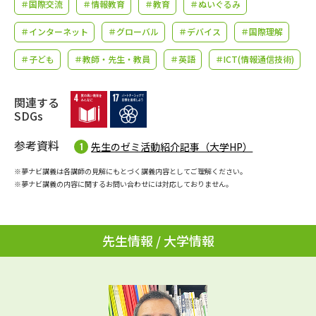
学問のミニ講義「夢ナビ講義」
＃国際交流
＃情報教育
＃教育
学問分野解説
＃ぬいぐるみ
＃インターネット
＃グローバル
＃デバイス
＃国際理解
学問の教科書
夢ナビライブ
＃子ども
＃教師・先生・教員
＃英語
＃ICT(情報通信技術)
ユーザーサポート
関連する
SDGs
Ｑ＆Ａ よくあるご質問
大学進学IDについて
参考資料
先生のゼミ活動紹介記事（大学HP）
資料の料金の
受付内容・発送状況の確認
お支払いについて
※夢ナビ講義は各講師の見解にもとづく講義内容としてご理解ください。
※夢ナビ講義の内容に関するお問い合わせには対応しておりません。
テレメール
個人情報取扱規定
お支払いサイト
テレメール進学カタログ
特定商取引表記
先生情報 / 大学情報
訂正のご案内