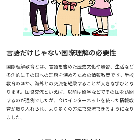
専門学校の資料請求
大学院の資料請求
大学入学共通テスト「受験案
留学・進学関連、塾・予備校
内」の請求
大学入学共通テスト「受験上の
高等学校卒業程度認定試験
配慮案内」の請求
言語だけじゃない国際理解の必要性
幼稚園教員資格認定試験
小学校教員資格認定試験
国際理解教育とは、言語を含めた歴史文化や風習、生活など
高等学校（情報）教員資格認定
試験
多角的にその国への理解を深めるための情報教育です。学校
教育のほか、海外との交流を経験することが大きな学びとな
ります。国際交流といえば、以前は留学などでその国を訪問
大学研究
大学検索
するのが通例でしたが、今はインターネットを使った情報教
育が取り入れられ、より多くの方法で交流できるようになり
ました。
大学で学べる内容や特徴を調べる
国際・グローバルに強い大学特
新増設大学・学部・学科特集
集