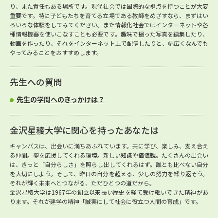
り、また責任もある場所です。現代社会では国際的な視点を持つことが大変
重要です。特に子どもたちを育てる立場である教師をめざすなら、まずはい
ろいろな体験をしてみてください。また情報化社会ではインターネットや各
種情報機器を使いこなすことも必要です。趣味で撮った写真を編集したり、
動画を作ったり、それをインターネット上で配信したりと、幅広くなんでも
やってみることをおすすめします。
先生への質問
先生の学問へのきっかけは？
金沢星稜大学に関心を持ったあなたは
キャンパスは、出会いに満ちあふれています。共に学び、楽しみ、支え合え
る仲間。夢を応援してくれる環境。新しい知識や価値観。たくさんの出会い
は、きっと「自分らしさ」を照らし出してくれるはず。誰とも比べない自分
を大切にしよう。そして、昨日の自分を超える、少しの努力を繰り返そう。
それが輝く未来へとつながる、ただひとつの道だから。
金沢星稜大学は1967年の創立以来長い歴史を経て受け継いできた精神があ
ります。それが建学の精神「誠実にして社会に役立つ人間の育成」です。