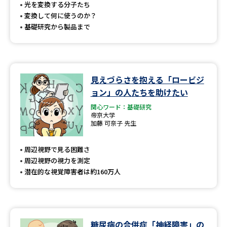
受験準備
資料検索
光を変換する分子たち
変換して何に使うのか？
基礎研究から製品まで
志望校・出願校を調べる
併願校選び
受験スケジュールを立てよう
見えづらさを抱える「ロービジ
ョン」の人たちを助けたい
先輩が入学を決めた理由
テレメール全国一斉進学調査
関心ワード：基礎研究
帝京大学
新生活お役立ちガイド
加藤 可奈子 先生
周辺視野で見る困難さ
周辺視野の視力を測定
学問発見
学問検索
潜在的な視覚障害者は約160万人
大学で学びたい学問発見
糖尿病の合併症「神経障害」の