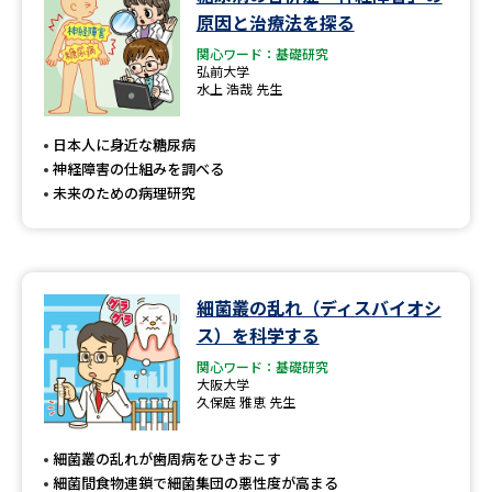
学問のミニ講義「夢ナビ講義」
学問分野解説
原因と治療法を探る
関心ワード：基礎研究
学問の教科書
夢ナビライブ
弘前大学
水上 浩哉 先生
ユーザーサポート
日本人に身近な糖尿病
神経障害の仕組みを調べる
Ｑ＆Ａ よくあるご質問
大学進学IDについて
未来のための病理研究
資料の料金の
受付内容・発送状況の確認
お支払いについて
テレメール
細菌叢の乱れ（ディスバイオシ
個人情報取扱規定
お支払いサイト
ス）を科学する
テレメール進学カタログ
関心ワード：基礎研究
特定商取引表記
訂正のご案内
大阪大学
久保庭 雅恵 先生
細菌叢の乱れが歯周病をひきおこす
細菌間食物連鎖で細菌集団の悪性度が高まる