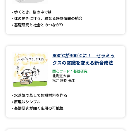
専門学校の資料請求
大学院の資料請求
歩くとき、脳の中では
大学入学共通テスト「受験案
留学・進学関連、塾・予備校
体の動きに伴う、異なる感覚情報の統合
内」の請求
基礎研究と社会とのつながり
大学入学共通テスト「受験上の
高等学校卒業程度認定試験
配慮案内」の請求
幼稚園教員資格認定試験
小学校教員資格認定試験
800℃が300℃に！ セラミッ
クスの常識を変える新合成法
高等学校（情報）教員資格認定
試験
関心ワード：基礎研究
北海道大学
松井 雅樹 先生
大学研究
大学検索
水蒸気で蒸して無機材料を作る
原理はシンプル
基礎研究が開く応用の可能性
大学で学べる内容や特徴を調べる
国際・グローバルに強い大学特
新増設大学・学部・学科特集
集