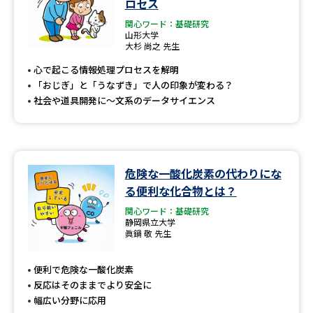
ロセス
関心ワード：基礎研究
山形大学
大杉 尚之 先生
心で起こる情報処理プロセスを解明
「おじぎ」と「うなずき」で人の印象が変わる？
社会や道具開発に～文系のデータサイエンス
危険な一酸化炭素の代わりにな
る便利な化合物とは？
関心ワード：基礎研究
静岡県立大学
眞鍋 敬 先生
便利で危険な一酸化炭素
反応はそのままでより安全に
幅広い分野に応用