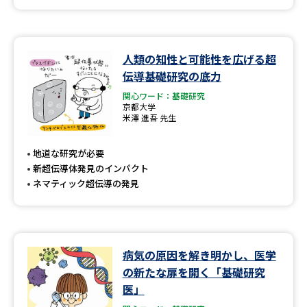
人類の知性と可能性を広げる超
伝導基礎研究の底力
関心ワード：基礎研究
京都大学
米澤 進吾 先生
地道な研究が必要
新超伝導体発見のインパクト
ネマティック超伝導の発見
病気の原因を解き明かし、医学
の新たな扉を開く「基礎研究
医」