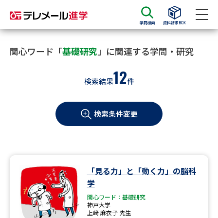
学問検索
資料請求BOX
資料請求
資料検索
関心ワード「
基礎研究
」に関連する学問・研究
12
検索結果
件
大学・短大の資料種類から請求
検索条件変更
大学パンフ
学部・学科パンフ
総合型選抜・学校推薦型選抜 募
大学入学共通テスト利用選抜の
集要項＆願書
募集要項＆願書
過去問題集
「見る力」と「動く力」の脳科
学
大学・短大以外の資料から請求
関心ワード：基礎研究
神戸大学
上﨑 麻衣子 先生