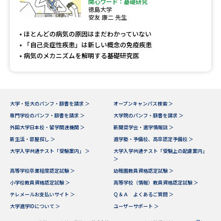
関心ワード：基礎研究
徳島大学
安友 康二 先生
ほとんどの病気の原因はまだわかっていない
「自己炎症性疾患」は新しい概念の免疫疾患
病気のメカニズムを解明する基礎研究医
大学・短大のパンフ・願書を請求 ＞
オープンキャンパス検索 ＞
専門学校のパンフ・願書を請求 ＞
大学院のパンフ・願書を請求 ＞
外国大学日本校・留学関連機関 ＞
新聞奨学会・進学情報誌 ＞
新生活・部屋探し ＞
進学塾・予備校、高卒認定予備校 ＞
大学入学共通テスト「受験案内」 ＞
大学入学共通テスト「受験上の配慮案内」
＞
高等学校卒業程度認定試験 ＞
幼稚園教員資格認定試験 ＞
小学校教員資格認定試験 ＞
高等学校（情報）教員資格認定試験 ＞
テレメールお支払いサイト ＞
Ｑ＆Ａ よくあるご質問 ＞
大学進学IDについて ＞
ユーザーサポート ＞