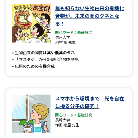
誰も知らない生物由来の有機化
データサイエンス特集
奨学金・特待生制度特集
合物が、未来の薬のタネとな
る！
デジタルパンフレット
進路の３択
関心ワード：基礎研究
信州大学
河村 篤 先生
新学年スタート号特集ページ
新学年スタート号特集ページ
（高3生用）
（高2生用）
生物由来の物質は薬や農薬のタネ
「マスタケ」から新規化合物を発見
SELFBRAND特集ページ
応用のための有機合成
オープンキャンパスなどを調べる
オープンキャンパス検索
実施プログラムから探す
スマホから環境まで 光を自在
に操る分子の研究！
来場型・Web型イベント特集
夢ナビライブ
関心ワード：基礎研究
長崎大学
作田 絵里 先生