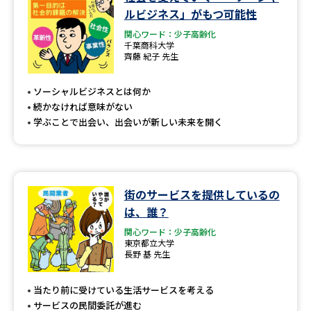
学問のミニ講義「夢ナビ講義」
学問分野解説
ルビジネス」がもつ可能性
関心ワード：少子高齢化
学問の教科書
夢ナビライブ
千葉商科大学
齊藤 紀子 先生
ユーザーサポート
ソーシャルビジネスとは何か
続かなければ意味がない
Ｑ＆Ａ よくあるご質問
大学進学IDについて
学ぶことで出会い、出会いが新しい未来を開く
資料の料金の
受付内容・発送状況の確認
お支払いについて
テレメール
街のサービスを提供しているの
個人情報取扱規定
お支払いサイト
は、誰？
テレメール進学カタログ
関心ワード：少子高齢化
特定商取引表記
訂正のご案内
東京都立大学
長野 基 先生
当たり前に受けている生活サービスを考える
サービスの民間委託が進む