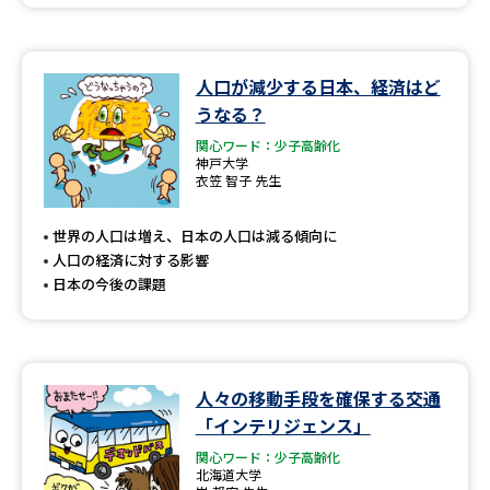
人口が減少する日本、経済はど
うなる？
関心ワード：少子高齢化
神戸大学
衣笠 智子 先生
世界の人口は増え、日本の人口は減る傾向に
人口の経済に対する影響
日本の今後の課題
人々の移動手段を確保する交通
「インテリジェンス」
関心ワード：少子高齢化
北海道大学