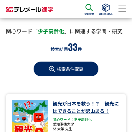
学問検索
資料請求BOX
資料請求
資料検索
関心ワード「
少子高齢化
」に関連する学問・研究
33
検索結果
件
大学・短大の資料種類から請求
検索条件変更
大学パンフ
学部・学科パンフ
総合型選抜・学校推薦型選抜 募
大学入学共通テスト利用選抜の
集要項＆願書
募集要項＆願書
過去問題集
観光が日本を救う！？ 観光に
はできることが沢山ある！
大学・短大以外の資料から請求
関心ワード：少子高齢化
愛知淑徳大学
林 大策 先生