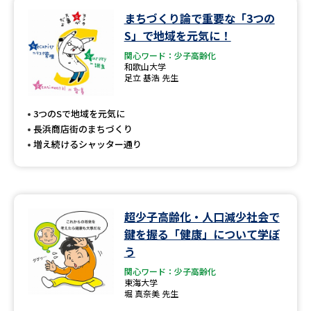
まちづくり論で重要な「3つの
データサイエンス特集
奨学金・特待生制度特集
S」で地域を元気に！
関心ワード：少子高齢化
デジタルパンフレット
進路の３択
和歌山大学
足立 基浩 先生
新学年スタート号特集ページ
新学年スタート号特集ページ
（高3生用）
（高2生用）
3つのSで地域を元気に
長浜商店街のまちづくり
SELFBRAND特集ページ
増え続けるシャッター通り
オープンキャンパスなどを調べる
超少子高齢化・人口減少社会で
オープンキャンパス検索
実施プログラムから探す
鍵を握る「健康」について学ぼ
う
来場型・Web型イベント特集
夢ナビライブ
関心ワード：少子高齢化
東海大学
堀 真奈美 先生