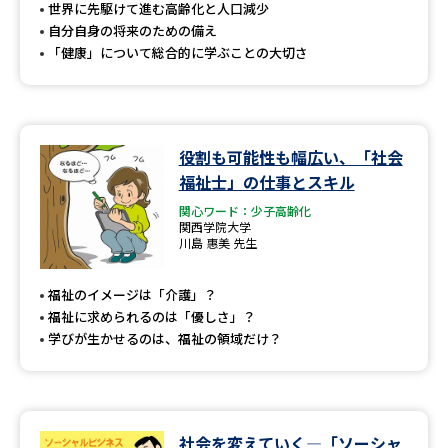
受験準備
資料検索
世界に先駆けて進む高齢化と人口減少
自分自身の将来のための備え
「健康」について総合的に学ぶことの大切さ
志望校・出願校を調べる
併願校選び
受験スケジュールを立てよう
役割も可能性も幅広い、「社会
福祉士」の仕事とスキル
先輩が入学を決めた理由
テレメール全国一斉進学調査
関心ワード：少子高齢化
関西学院大学
新生活お役立ちガイド
川島 惠美 先生
福祉のイメージは「介護」？
福祉に求められるのは「優しさ」？
学問発見
学問検索
学びが生かせるのは、福祉の領域だけ？
大学で学びたい学問発見
社会を変えていく―「ソーシャ