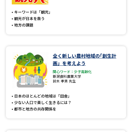
専門学校の資料請求
大学院の資料請求
キーワードは「観光」
大学入学共通テスト「受験案
留学・進学関連、塾・予備校
観光が日本を救う
内」の請求
地方の課題
大学入学共通テスト「受験上の
高等学校卒業程度認定試験
配慮案内」の請求
幼稚園教員資格認定試験
小学校教員資格認定試験
全く新しい農村地域の｢創生計
画」を考えよう
高等学校（情報）教員資格認定
試験
関心ワード：少子高齢化
新潟食料農業大学
鈴木 孝男 先生
大学研究
大学検索
日本のほとんどの地域は「田舎」
少ない人口で楽しく生きるには？
都市と地方の共存関係を
大学で学べる内容や特徴を調べる
国際・グローバルに強い大学特
新増設大学・学部・学科特集
集