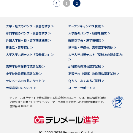
1
2
大学・短大のパンフ・願書を請求 ＞
オープンキャンパス検索 ＞
専門学校のパンフ・願書を請求 ＞
大学院のパンフ・願書を請求 ＞
外国大学日本校・留学関連機関 ＞
新聞奨学会・進学情報誌 ＞
新生活・部屋探し ＞
進学塾・予備校、高卒認定予備校 ＞
大学入学共通テスト「受験案内」 ＞
大学入学共通テスト「受験上の配慮案内」
＞
高等学校卒業程度認定試験 ＞
幼稚園教員資格認定試験 ＞
小学校教員資格認定試験 ＞
高等学校（情報）教員資格認定試験 ＞
テレメールお支払いサイト ＞
Ｑ＆Ａ よくあるご質問 ＞
大学進学IDについて ＞
ユーザーサポート ＞
テレメール進学サイトを管理運営する株式会社フロムページは、個人情報を適切
に取り扱う企業としてプライバシーマークの使用を認められた認定事業者です。
登録番号 10860126
(C) 2002-2026 Frompage.Co.,Ltd.