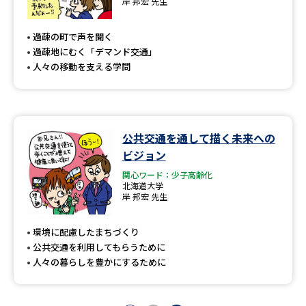
岸 邦宏 先生
過疎の町で声を聞く
過疎地にむく「デマンド交通」
人々の移動を支える学問
公共交通を通して描く未来への
ビジョン
関心ワード：少子高齢化
北海道大学
岸 邦宏 先生
環境に配慮したまちづくり
公共交通を利用してもらうために
人々の暮らしを豊かにするために