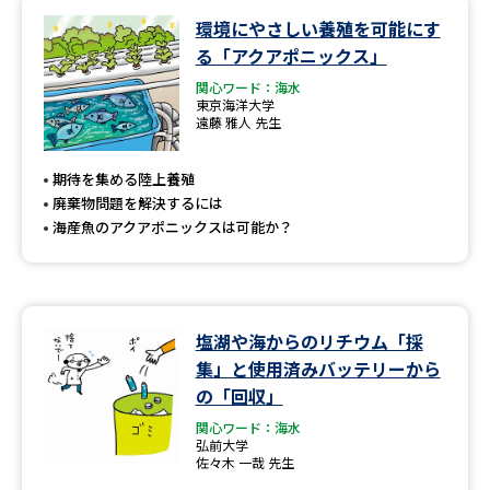
環境にやさしい養殖を可能にす
データサイエンス特集
奨学金・特待生制度特集
る「アクアポニックス」
関心ワード：海水
デジタルパンフレット
進路の３択
東京海洋大学
遠藤 雅人 先生
新学年スタート号特集ページ
新学年スタート号特集ページ
（高3生用）
（高2生用）
期待を集める陸上養殖
廃棄物問題を解決するには
SELFBRAND特集ページ
海産魚のアクアポニックスは可能か？
オープンキャンパスなどを調べる
塩湖や海からのリチウム「採
オープンキャンパス検索
実施プログラムから探す
集」と使用済みバッテリーから
の「回収」
来場型・Web型イベント特集
夢ナビライブ
関心ワード：海水
弘前大学
佐々木 一哉 先生