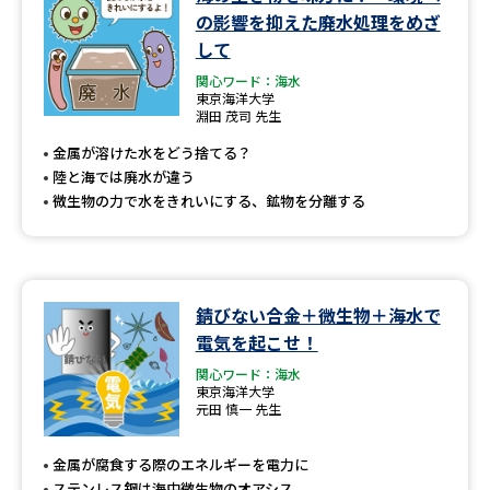
学問のミニ講義「夢ナビ講義」
学問分野解説
の影響を抑えた廃水処理をめざ
して
学問の教科書
夢ナビライブ
関心ワード：海水
東京海洋大学
淵田 茂司 先生
ユーザーサポート
金属が溶けた水をどう捨てる？
陸と海では廃水が違う
Ｑ＆Ａ よくあるご質問
大学進学IDについて
微生物の力で水をきれいにする、鉱物を分離する
資料の料金の
受付内容・発送状況の確認
お支払いについて
テレメール
個人情報取扱規定
錆びない合金＋微生物＋海水で
お支払いサイト
電気を起こせ！
テレメール進学カタログ
特定商取引表記
関心ワード：海水
訂正のご案内
東京海洋大学
元田 慎一 先生
金属が腐食する際のエネルギーを電力に
ステンレス鋼は海中微生物のオアシス