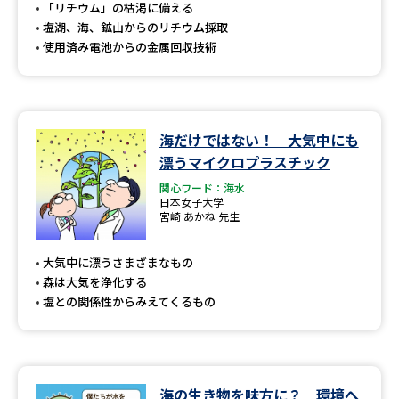
受験準備
資料検索
「リチウム」の枯渇に備える
塩湖、海、鉱山からのリチウム採取
使用済み電池からの金属回収技術
志望校・出願校を調べる
併願校選び
受験スケジュールを立てよう
海だけではない！ 大気中にも
漂うマイクロプラスチック
先輩が入学を決めた理由
テレメール全国一斉進学調査
関心ワード：海水
日本女子大学
新生活お役立ちガイド
宮崎 あかね 先生
大気中に漂うさまざまなもの
森は大気を浄化する
学問発見
学問検索
塩との関係性からみえてくるもの
大学で学びたい学問発見
海の生き物を味方に？ 環境へ