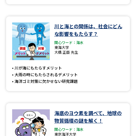
川と海との関係は、社会にどん
な影響をもたらす？
関心ワード：海水
東海大学
大橋 正臣 先生
川が海にもたらすメリット
大雨の時にもたらされるデメリット
海洋ゴミ対策に欠かせない研究課題
海底のヨウ素を調べて、地球の
物質循環の謎を解く！
関心ワード：海水
東京海洋大学