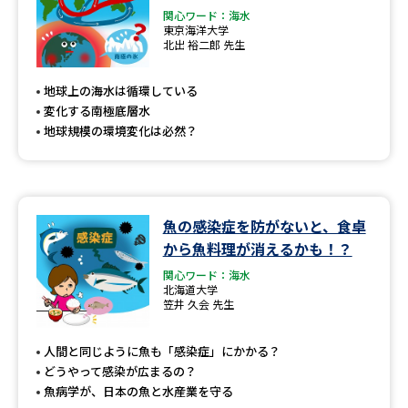
関心ワード：海水
東京海洋大学
北出 裕二郎 先生
地球上の海水は循環している
変化する南極底層水
地球規模の環境変化は必然？
魚の感染症を防がないと、食卓
から魚料理が消えるかも！？
関心ワード：海水
北海道大学
笠井 久会 先生
人間と同じように魚も「感染症」にかかる？
どうやって感染が広まるの？
魚病学が、日本の魚と水産業を守る