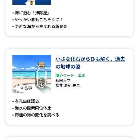
専門学校の資料請求
大学院の資料請求
海に潜む「掃除屋」
大学入学共通テスト「受験案
留学・進学関連、塾・予備校
やっかい者もごちそうに！
内」の請求
身近な海から生まれる新発見
大学入学共通テスト「受験上の
高等学校卒業程度認定試験
配慮案内」の請求
幼稚園教員資格認定試験
小学校教員資格認定試験
小さな化石からひも解く、過去
の地球の姿
高等学校（情報）教員資格認定
試験
関心ワード：海水
秋田大学
松井 浩紀 先生
大学研究
大学検索
有孔虫は語る
海水の酸素同位体比
南極の海の変化を調べる
大学で学べる内容や特徴を調べる
国際・グローバルに強い大学特
新増設大学・学部・学科特集
集