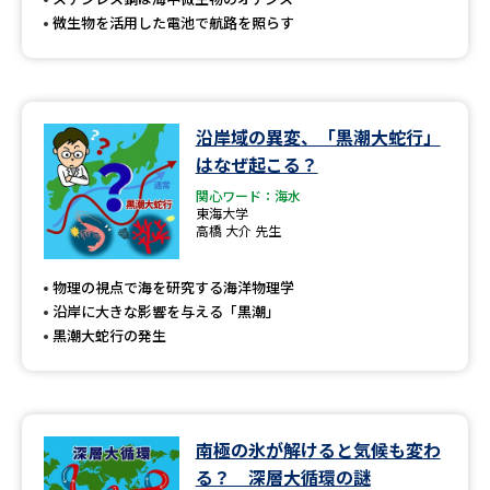
微生物を活用した電池で航路を照らす
沿岸域の異変、「黒潮大蛇行」
はなぜ起こる？
関心ワード：海水
東海大学
高橋 大介 先生
物理の視点で海を研究する海洋物理学
沿岸に大きな影響を与える「黒潮」
黒潮大蛇行の発生
南極の氷が解けると気候も変わ
る？ 深層大循環の謎