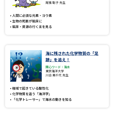
尾張 聡子 先生
人間に必須な元素・ヨウ素
生物の死骸が鉱床に
鉱床・資源の行く末を見る
海に残された化学物質の「足
跡」を追え！
関心ワード：海水
東京海洋大学
川合 美千代 先生
極域で起きている酸性化
化学物質を追う「海洋学」
「化学トレーサー」で海水の動きを知る