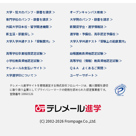
大学・短大のパンフ・願書を請求 ＞
オープンキャンパス検索 ＞
専門学校のパンフ・願書を請求 ＞
大学院のパンフ・願書を請求 ＞
外国大学日本校・留学関連機関 ＞
新聞奨学会・進学情報誌 ＞
新生活・部屋探し ＞
進学塾・予備校、高卒認定予備校 ＞
大学入学共通テスト「受験案内」 ＞
大学入学共通テスト「受験上の配慮案内」
＞
高等学校卒業程度認定試験 ＞
幼稚園教員資格認定試験 ＞
小学校教員資格認定試験 ＞
高等学校（情報）教員資格認定試験 ＞
テレメールお支払いサイト ＞
Ｑ＆Ａ よくあるご質問 ＞
大学進学IDについて ＞
ユーザーサポート ＞
テレメール進学サイトを管理運営する株式会社フロムページは、個人情報を適切
に取り扱う企業としてプライバシーマークの使用を認められた認定事業者です。
登録番号 10860126
(C) 2002-2026 Frompage.Co.,Ltd.