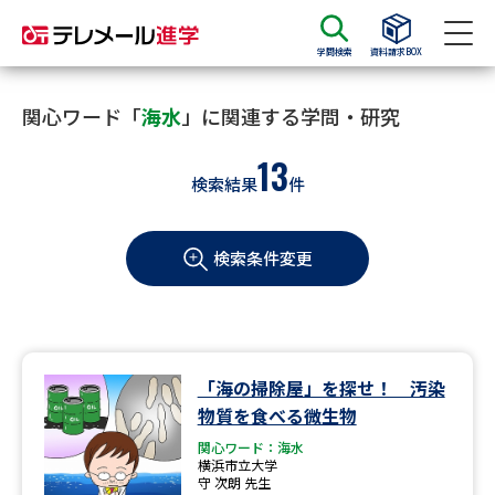
学問検索
資料請求BOX
資料請求
資料検索
関心ワード「
海水
」に関連する学問・研究
13
検索結果
件
大学・短大の資料種類から請求
検索条件変更
大学パンフ
学部・学科パンフ
総合型選抜・学校推薦型選抜 募
大学入学共通テスト利用選抜の
集要項＆願書
募集要項＆願書
過去問題集
「海の掃除屋」を探せ！ 汚染
物質を食べる微生物
大学・短大以外の資料から請求
関心ワード：海水
横浜市立大学
守 次朗 先生