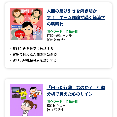
人間の駆け引きを解き明か
データサイエンス特集
奨学金・特待生制度特集
す！ ゲーム理論が導く経済学
の新時代
デジタルパンフレット
進路の３択
関心ワード：行動分析
京都先端科学大学
新学年スタート号特集ページ
新学年スタート号特集ページ
難波 敏彦 先生
（高3生用）
（高2生用）
駆け引きを数学で分析する
SELFBRAND特集ページ
実験で見えた人間の本当の姿
より良い社会制度を設計する
オープンキャンパスなどを調べる
オープンキャンパス検索
実施プログラムから探す
「困った行動」なのか？ 行動
分析で見えた心のサイン
来場型・Web型イベント特集
夢ナビライブ
関心ワード：行動分析
横浜国立大学
神山 努 先生