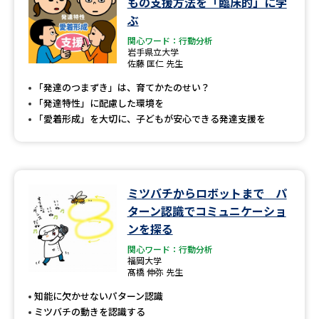
もの支援方法を「臨床的」に学
ぶ
関心ワード：行動分析
岩手県立大学
佐藤 匡仁 先生
「発達のつまずき」は、育てかたのせい？
「発達特性」に配慮した環境を
「愛着形成」を大切に、子どもが安心できる発達支援を
ミツバチからロボットまで パ
ターン認識でコミュニケーショ
ンを探る
関心ワード：行動分析
福岡大学
髙橋 伸弥 先生
知能に欠かせないパターン認識
ミツバチの動きを認識する