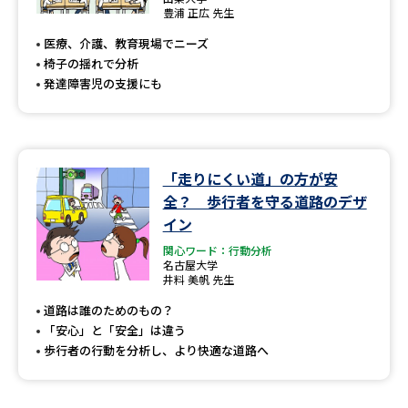
専門学校の資料請求
大学院の資料請求
豊浦 正広 先生
医療、介護、教育現場でニーズ
大学入学共通テスト「受験案
留学・進学関連、塾・予備校
内」の請求
椅子の揺れで分析
発達障害児の支援にも
大学入学共通テスト「受験上の
高等学校卒業程度認定試験
配慮案内」の請求
幼稚園教員資格認定試験
小学校教員資格認定試験
「走りにくい道」の方が安
高等学校（情報）教員資格認定
全？ 歩行者を守る道路のデザ
試験
イン
関心ワード：行動分析
名古屋大学
大学研究
大学検索
井料 美帆 先生
道路は誰のためのもの？
「安心」と「安全」は違う
大学で学べる内容や特徴を調べる
歩行者の行動を分析し、より快適な道路へ
国際・グローバルに強い大学特
新増設大学・学部・学科特集
集