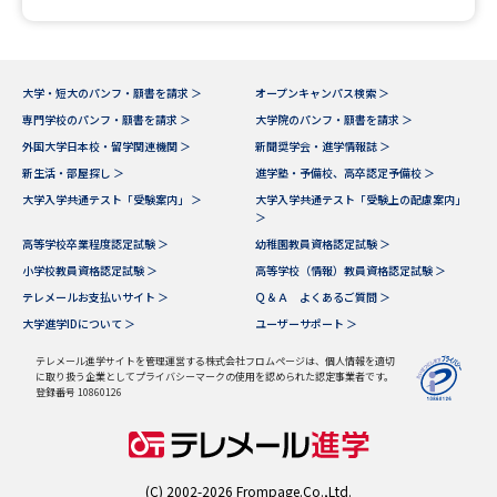
大学・短大のパンフ・願書を請求 ＞
オープンキャンパス検索 ＞
専門学校のパンフ・願書を請求 ＞
大学院のパンフ・願書を請求 ＞
外国大学日本校・留学関連機関 ＞
新聞奨学会・進学情報誌 ＞
新生活・部屋探し ＞
進学塾・予備校、高卒認定予備校 ＞
大学入学共通テスト「受験案内」 ＞
大学入学共通テスト「受験上の配慮案内」
＞
高等学校卒業程度認定試験 ＞
幼稚園教員資格認定試験 ＞
小学校教員資格認定試験 ＞
高等学校（情報）教員資格認定試験 ＞
テレメールお支払いサイト ＞
Ｑ＆Ａ よくあるご質問 ＞
大学進学IDについて ＞
ユーザーサポート ＞
テレメール進学サイトを管理運営する株式会社フロムページは、個人情報を適切
に取り扱う企業としてプライバシーマークの使用を認められた認定事業者です。
登録番号 10860126
(C) 2002-2026 Frompage.Co.,Ltd.