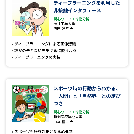
学問のミニ講義「夢ナビ講義」
学問分野解説
ディープラーニングを利用した
非接触インタフェース
学問の教科書
夢ナビライブ
関心ワード：行動分析
福井工業大学
西田 好宏 先生
ユーザーサポート
ディープラーニングによる画像認識
誰かのデキないをデキるに変えよう
Ｑ＆Ａ よくあるご質問
大学進学IDについて
ディープラーニングの実装
資料の料金の
受付内容・発送状況の確認
お支払いについて
テレメール
個人情報取扱規定
お支払いサイト
スポーツ時の行動からわかる、
「人間」と「自然界」との結び
テレメール進学カタログ
特定商取引表記
つき
訂正のご案内
関心ワード：行動分析
新潟医療福祉大学
山本 裕二 先生
スポーツも研究対象となる心理学