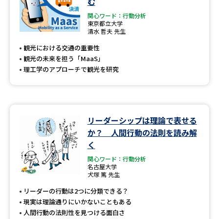
む
関心ワード：行動分析
東京都立大学
清水 哲夫 先生
観光における交通の重要性
観光の未来を担う「MaaS」
理工学のアプローチで観光を研究
リーダーシップは理論で表せる
か？ 人間行動の法則を読み解
く
関心ワード：行動分析
名古屋大学
犬塚 篤 先生
リーダーの行動は2つに分類できる？
現実は理論通りにいかないこともある
人間行動の法則性を見つける面白さ