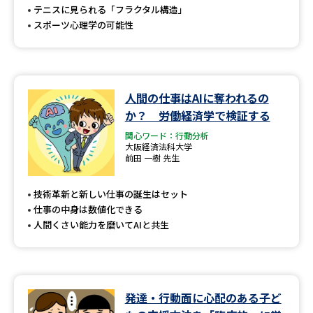
テニスに見られる「フラクタル構造」
スポーツ心理学の可能性
人間の仕事はAIに奪われるの
か？ 労働経済学で検証する
関心ワード：行動分析
大阪経済法科大学
前田 一樹 先生
技術革新と新しい仕事の誕生はセット
仕事の中身は数値化できる
人間くさい能力を磨いてAIと共生
発達・行動面に心配のある子ど