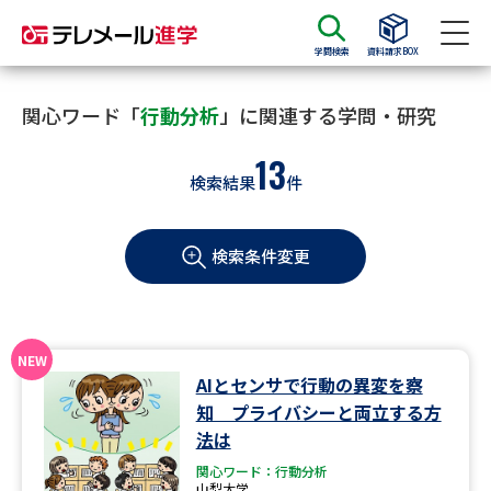
学問検索
資料請求BOX
資料請求
資料検索
関心ワード「
行動分析
」に関連する学問・研究
13
検索結果
件
大学・短大の資料種類から請求
検索条件変更
大学パンフ
学部・学科パンフ
総合型選抜・学校推薦型選抜 募
大学入学共通テスト利用選抜の
集要項＆願書
募集要項＆願書
過去問題集
AIとセンサで行動の異変を察
知 プライバシーと両立する方
大学・短大以外の資料から請求
法は
関心ワード：行動分析
山梨大学