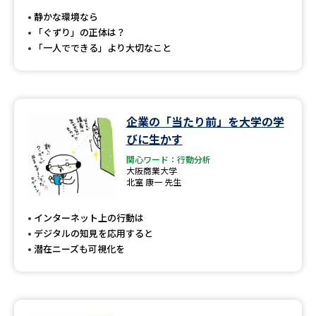
受験準備
資料検索
静かな環境なら
「ぐずり」の正体は？
「一人でできる」より大切なこと
志望校・出願校を調べる
併願校選び
受験スケジュールを立てよう
企業の「当たり前」を大学の学
先輩が入学を決めた理由
テレメール全国一斉進学調査
びに生かす
関心ワード：行動分析
新生活お役立ちガイド
大阪商業大学
北室 康一 先生
インターネット上の行動は
学問発見
学問検索
デジタルの知見を応用すると
潜在ニーズも可視化を
大学で学びたい学問発見