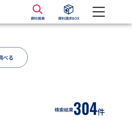
資料検索
資料請求BOX
資料検索
調べる
求
願書
＆願書
過去問題集
304
検索結果
件
求
留学・進学関連、塾・予備校