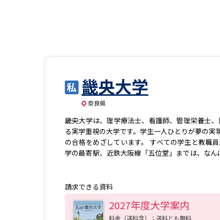
畿央大学
奈良県
畿央大学は、理学療法士、看護師、管理栄養士、
る実学重視の大学です。学生一人ひとりが夢の実
の合格をめざしています。 すべての学生と教職
学の最寄駅、近鉄大阪線「五位堂」までは、なんば
えた実学教育。入学後早期から医療現場を見学す
Ｏ元気塾」、自らの看護観を考える「へき地医療
シップ」など、実際の現場で実践力をみがく独自
請求できる資料
就職決定率は20年間平均で99.3％※。少人数
2027年度大学案内
の合格率と就職実績を実現しています。 ※就職者7,9
料金（送料含）：送料とも無料