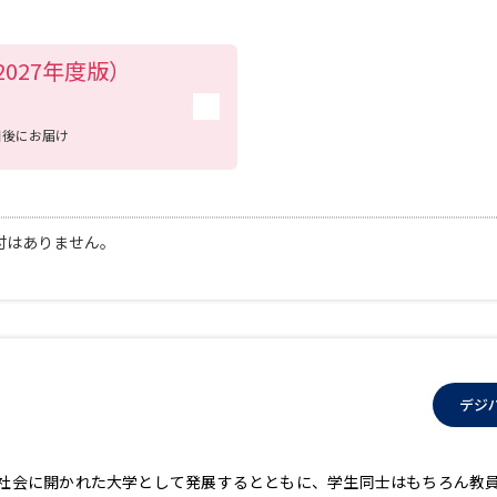
学問発見
027年度版）
日後にお届け
大学で学びたい学問発見
学問のミニ講義「夢ナビ講義」
学問分
付はありません。
ユーザーサポート
Ｑ＆Ａ よくあるご質問
大学進学IDにつ
資料の料金の
お支払いについて
受付内容
デジ
個人情報取扱規定
特定商取引表記
お
受験情報リンク
国際社会に開かれた大学として発展するとともに、学生同士はもちろん教