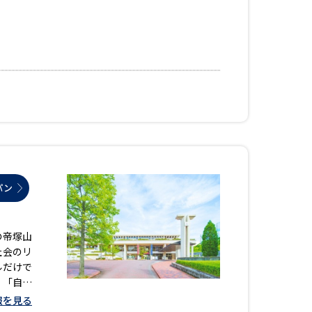
べる
ムから探す
ライブ
資料検索
パン
の帝塚山
社会のリ
う
先輩が入学を決めた理由
ルだけで
 「自分
役立ちガイド
報を見る