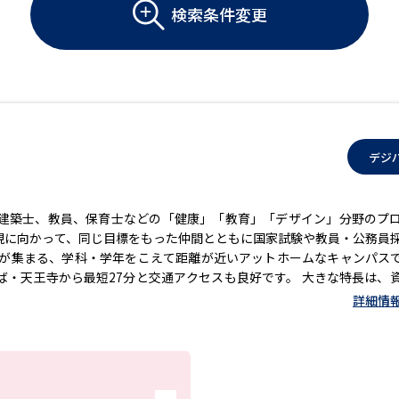
大学入学共通テスト「受験案内」の請求
検索条件変更
大学入学共通テスト「受験上の配慮案内
幼稚園教員資格認定試験
小学校教員資
高等学校（情報）教員資格認定試験
デジ
大学研究
建築士、教員、保育士などの「健康」「教育」「デザイン」分野のプ
現に向かって、同じ目標をもった仲間とともに国家試験や教員・公務員
大学で学べる内容や特徴を調
員が集まる、学科・学年をこえて距離が近いアットホームなキャンパス
・天王寺から最短27分と交通アクセスも良好です。 大きな特長は、
新増設大学・学部・学科特集
国際・グ
る「チーム医療ふれあい実習」、地域の高齢者に運動・健康相談を行
詳細情
体験実習」、教育実習の前に1年をかけて教育現場を体験する「学校イ
データサイエンス特集
奨学金・特待生
の教育プログラムが充実しています。就職率ランキングの常連校で、開
進路の３択
新学年スタート号特集ペー
での実学教育と、教員と専門スタッフによる「ダブル担任制」が関西トッ
76名÷就職希望者8,031名
新学年スタート号特集ページ（高2生用