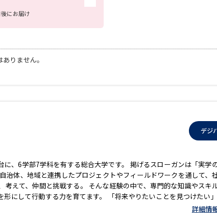
SELFBRAND特集ページ
日後にお届け
オープンキャンパスなどを調
はありません。
オープンキャンパス検索
実施プログラ
来場型・Web型イベント特集
夢ナビ
受験準備
デジ
志望校・出願校を調べる
に、6学部7学科を有する総合大学です。 掲げるスローガンは「実学
や自治体、地域と連携したプロジェクトやフィールドワークを通して、
併願校選び
受験スケジュールを立てよ
、考えて、仲間と挑戦する。 そんな経験の中で、専門的な知識やスキ
形にして行動する力を育てます。 「将来やりたいことを見つけたい」
テレメール全国一斉進学調査
新生活お
に寄り添いながら、未来を切り拓く力を身につける大学です。
詳細情