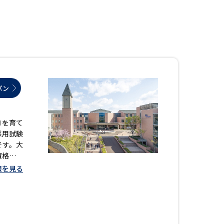
」の請求
高等学校卒業程度認定試験
格認定試験
パン
大学検索
ロを育て
採用試験
べる
です。大
資格をこ
ローバルに強い大学特集
う「ＫＩ
報を見る
ンターン
制度特集
デジタルパンフレット
学以来の
ジ（高3生用）
プクラス
）