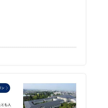
学問検索
野解説
学問の教科書
夢ナビライブ
いて
このサイトについて
・発送状況の確認
テレメール
お支払いサイト
パン
問合せ先
テレメール進学カタログ
訂正のご案内
員とも人