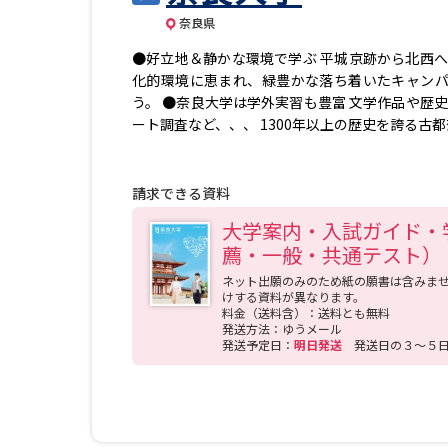
奈良県
●好立地＆静かな環境で学ぶ 平城京跡から北西へ
化的環境に恵まれ、緑豊かな落ち着いたキャンパ
う。 ●奈良大学は学外実習も豊富 文学作品や歴
ート調査など、、、 1300年以上の歴史を誇る古
任職員との個別面談、学内企業セミナーや公務員
富なメニューで「就活」をバックアップ！ 様々な分
イッター @naradaigaku LINE @nara-u
請求できる資料
大学案内・入試ガイド・
薦・一般・共通テスト）（
ネット出願のみのため紙の願書は含みま
けする資料が異なります。
料金（送料含）：送料とも無料
発送方法：ゆうメール
発送予定日：
明日発送
発送日の３～５