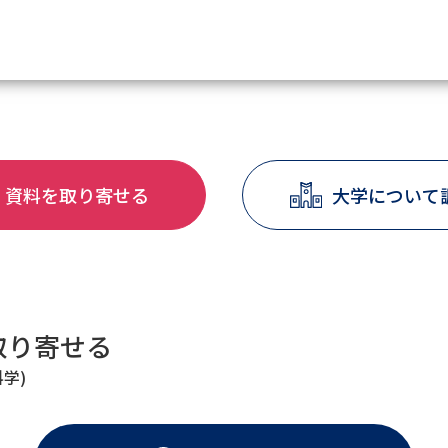
資料請求
資料を取り寄せる
大学について
大学・短大の資料種類から請
大学パンフ
学部・学科パンフ
総合型選抜・学校推薦型選抜 募集要項＆
大学入学共通テスト利用選抜の募集要項
取り寄せる
大学・短大以外の資料から請
学)
専門学校の資料請求
大学院の資料請求