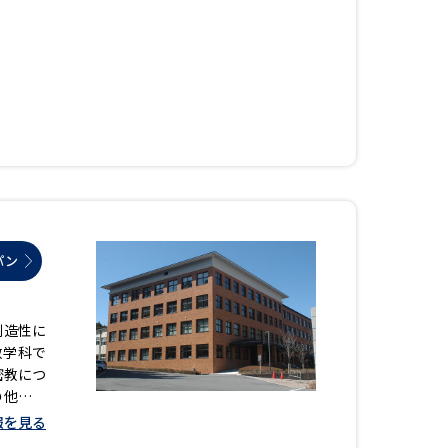
パン
創造性に
教学科で
密教につ
の他、中
報を見る