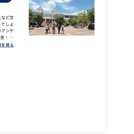
社など文
るでしょ
のアンケ
全！ 専
座など豊
報を見る
中！ ツ