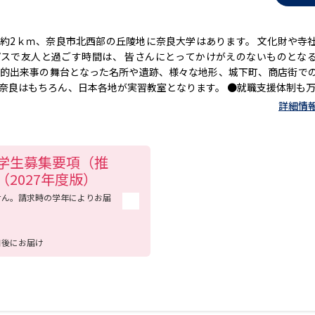
約2ｋｍ、奈良市北西部の丘陵地に奈良大学はあります。 文化財や寺
スで友人と過ごす時間は、 皆さんにとってかけがえのないものとな
史的出来事の舞台となった名所や遺跡、様々な地形、城下町、商店街で
都奈良はもちろん、日本各地が実習教室となります。 ●就職支援体制も万
・教員採用試験対策セミナーのほか、 面接対策講座や資格取得対策講
詳細情
野・業種で卒業生が活躍中です。 ★ツイッター＆LINEで最新情報発信
学生募集要項（推
2027年度版）
せん。請求時の学年によりお届
日後にお届け