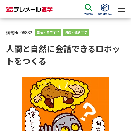
学問検索
資料請求BOX
資料請求
資料検索
講義No.06882
電気・電子工学
通信・情報工学
人間と自然に会話できるロボッ
大学・短大の資料種類から請求
トをつくる
大学パンフ
学部・学科パンフ
総合型選抜・学校推薦型選抜 募
大学入学共通テスト利用選抜の
集要項＆願書
募集要項＆願書
過去問題集
大学・短大以外の資料から請求