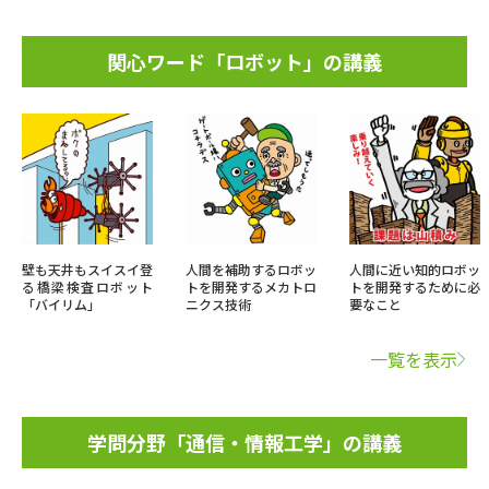
関心ワード「ロボット」の講義
壁も天井もスイスイ登
人間を補助するロボッ
人間に近い知的ロボッ
る橋梁検査ロボット
トを開発するメカトロ
トを開発するために必
「バイリム」
ニクス技術
要なこと
一覧を表示
学問分野「通信・情報工学」の講義