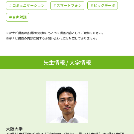
学問のミニ講義「夢ナビ講義」
学問分野解説
＃コミュニケーション
＃スマートフォン
＃ビッグデータ
＃音声対話
学問の教科書
夢ナビライブ
※夢ナビ講義は各講師の見解にもとづく講義内容としてご理解ください。
ユーザーサポート
※夢ナビ講義の内容に関するお問い合わせには対応しておりません。
Ｑ＆Ａ よくあるご質問
大学進学IDについて
先生情報 / 大学情報
資料の料金の
受付内容・発送状況の確認
お支払いについて
テレメール
個人情報取扱規定
お支払いサイト
テレメール進学カタログ
特定商取引表記
訂正のご案内
大阪大学