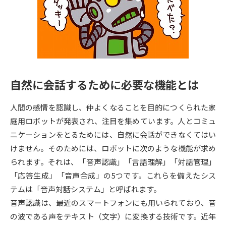
専門学校の資料請求
大学院の資料請求
大学入学共通テスト「受験案
留学・進学関連、塾・予備校
内」の請求
大学入学共通テスト「受験上の
高等学校卒業程度認定試験
配慮案内」の請求
自然に会話するために必要な機能とは
幼稚園教員資格認定試験
小学校教員資格認定試験
人間の感情を認識し、仲よくなることを目的につくられた家
高等学校（情報）教員資格認定
試験
庭用ロボットが発表され、注目を集めています。人とコミュ
ニケーションをとるためには、自然に会話ができなくてはい
けません。そのためには、ロボットに次のような機能が求め
大学研究
大学検索
られます。それは、「音声認識」「言語理解」「対話管理」
「応答生成」「音声合成」の5つです。これらを備えたシス
テムは「音声対話システム」と呼ばれます。
大学で学べる内容や特徴を調べる
音声認識は、最近のスマートフォンにも用いられており、音
国際・グローバルに強い大学特
の波である声をテキスト（文字）に変換する技術です。近年
新増設大学・学部・学科特集
集