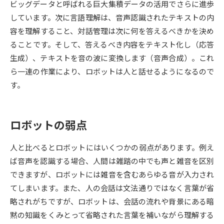
ビッグデータと呼ばれる巨大集積データの活用でさらに進歩
しています。次に言語理解は、音声認識されたテキストの内
データサイエンス特集
奨学金・特待生制度特集
容を理解すること、対話管理は次に何を答えるべきかを決め
ることです。そして、答えるべき内容をテキスト化し（応答
デジタルパンフレット
進路の３択
生成）、テキストを音の波に変換します（音声合成）。これ
ら一連の作業により、ロボットは人と話せるようになるので
新学年スタート号特集ページ
新学年スタート号特集ページ
（高3生用）
（高2生用）
す。
SELFBRAND特集ページ
ロボットの弱点
オープンキャンパスなどを調べる
人と比べるとロボットにはいくつかの弱点があります。例え
オープンキャンパス検索
実施プログラムから探す
ば音声を認識する場合、人間は雑踏の中でも声と雑音を区別
できますが、ロボットには雑音を含むあらゆる音が入力され
来場型・Web型イベント特集
夢ナビライブ
てしまいます。また、人の会話は文法通りではなく言葉が省
略されがちですが、ロボットは、会話の流れや背景にある暗
黙の知識をくみとって省略された言葉を補いながら理解する