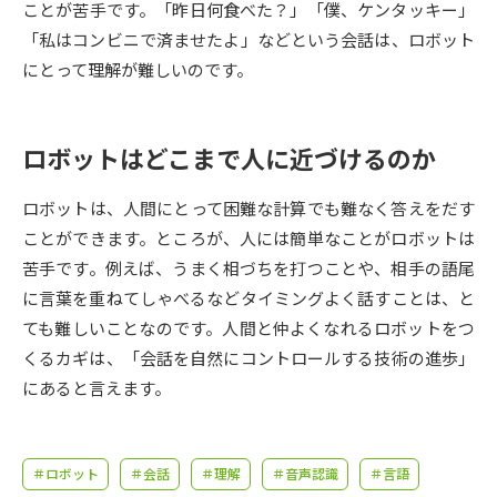
受験準備
資料検索
ことが苦手です。「昨日何食べた？」「僕、ケンタッキー」
「私はコンビニで済ませたよ」などという会話は、ロボット
にとって理解が難しいのです。
志望校・出願校を調べる
併願校選び
受験スケジュールを立てよう
ロボットはどこまで人に近づけるのか
先輩が入学を決めた理由
ロボットは、人間にとって困難な計算でも難なく答えをだす
テレメール全国一斉進学調査
ことができます。ところが、人には簡単なことがロボットは
苦手です。例えば、うまく相づちを打つことや、相手の語尾
新生活お役立ちガイド
に言葉を重ねてしゃべるなどタイミングよく話すことは、と
ても難しいことなのです。人間と仲よくなれるロボットをつ
学問発見
学問検索
くるカギは、「会話を自然にコントロールする技術の進歩」
にあると言えます。
大学で学びたい学問発見
＃ロボット
＃会話
＃理解
＃音声認識
＃言語