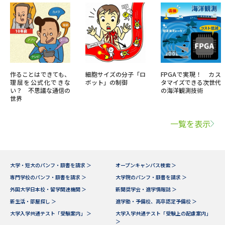
作ることはできても、
細胞サイズの分子「ロ
FPGAで実現！ カス
理屈を公式化できな
ボット」の制御
タマイズできる次世代
い？ 不思議な通信の
の海洋観測技術
世界
一覧を表示
大学・短大のパンフ・願書を請求 ＞
オープンキャンパス検索 ＞
専門学校のパンフ・願書を請求 ＞
大学院のパンフ・願書を請求 ＞
外国大学日本校・留学関連機関 ＞
新聞奨学会・進学情報誌 ＞
新生活・部屋探し ＞
進学塾・予備校、高卒認定予備校 ＞
大学入学共通テスト「受験案内」 ＞
大学入学共通テスト「受験上の配慮案内」
＞