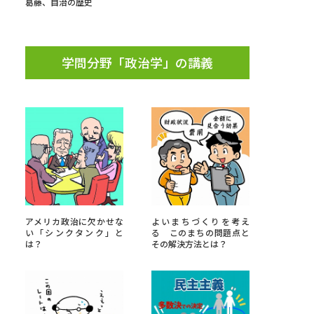
葛藤、自治の歴史
学問検索
学問分野「政治学」の講義
野解説
学問の教科書
夢ナビライブ
アメリカ政治に欠かせな
よいまちづくりを考え
いて
このサイトについて
い「シンクタンク」と
る このまちの問題点と
は？
その解決方法とは？
・発送状況の確認
テレメール
お支払いサイト
問合せ先
テレメール進学カタログ
訂正のご案内