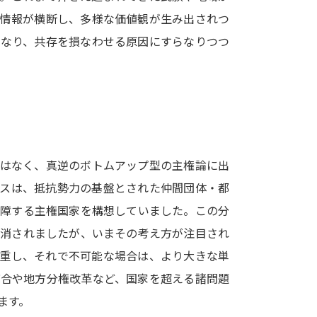
SELFBRAND特集ページ
・情報が横断し、多様な価値観が生み出されつ
になり、共存を損なわせる原因にすらなりつつ
オープンキャンパスなどを調
オープンキャンパス検索
実施プログラ
来場型・Web型イベント特集
夢ナビ
ではなく、真逆のボトムアップ型の主権論に出
受験準備
ウスは、抵抗勢力の基盤とされた仲間団体・都
保障する主権国家を構想していました。この分
志望校・出願校を調べる
き消されましたが、いまその考え方が注目され
尊重し、それで不可能な場合は、より大きな単
併願校選び
受験スケジュールを立てよ
統合や地方分権改革など、国家を超える諸問題
テレメール全国一斉進学調査
新生活お
ます。