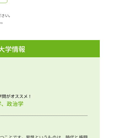
ださい。
ん。
 大学情報
学問がオススメ！
学、政治学
つことです。思想というものは、時代と格闘