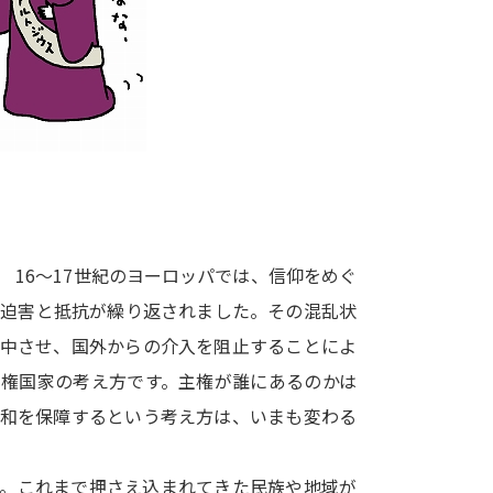
大学入学共通テスト「受験案内」の請求
大学入学共通テスト「受験上の配慮案内
幼稚園教員資格認定試験
小学校教員資
高等学校（情報）教員資格認定試験
大学研究
16～17世紀のヨーロッパでは、信仰をめぐ
大学で学べる内容や特徴を調
た迫害と抵抗が繰り返されました。その混乱状
集中させ、国外からの介入を阻止することによ
新増設大学・学部・学科特集
国際・グ
主権国家の考え方です。主権が誰にあるのかは
データサイエンス特集
奨学金・特待生
平和を保障するという考え方は、いまも変わる
進路の３択
新学年スタート号特集ペー
新学年スタート号特集ページ（高2生用
す。これまで押さえ込まれてきた民族や地域が