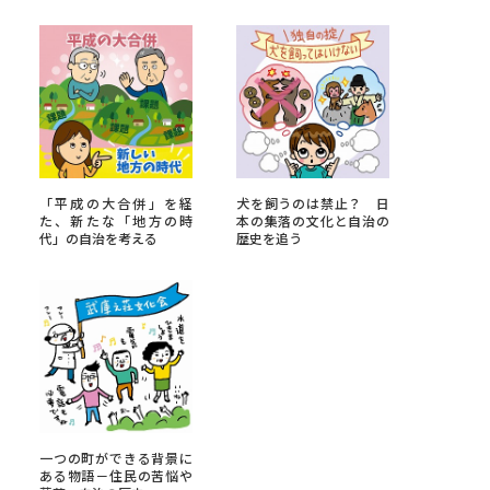
べる
ムから探す
ライブ
「平成の大合併」を経
犬を飼うのは禁止？ 日
た、新たな「地方の時
本の集落の文化と自治の
代」の自治を考える
歴史を追う
資料検索
う
先輩が入学を決めた理由
役立ちガイド
一つの町ができる背景に
ある物語－住民の苦悩や