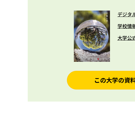
デジタ
学校情
大学公
この大学の資