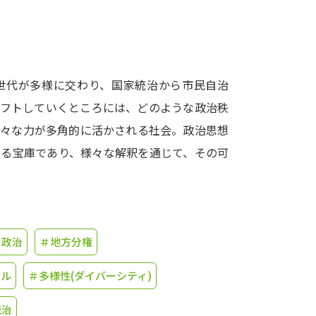
学問発見
世代が多様に交わり、国家統治から市民自治
大学で学びたい学問発見
シフトしていくところには、どのような政治秩
学問のミニ講義「夢ナビ講義」
学問分
様々な力が多角的に活かされる社会。政治思想
きる宝庫であり、様々な解釈を通じて、その可
ユーザーサポート
Ｑ＆Ａ よくあるご質問
大学進学IDにつ
＃政治
＃地方分権
資料の料金の
お支払いについて
受付内容
バル
＃多様性(ダイバーシティ)
個人情報取扱規定
特定商取引表記
お
受験情報リンク
統治