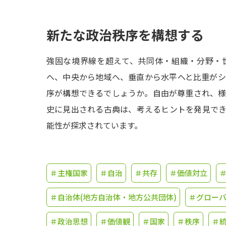
新たな政治秩序を構想する
強固な境界線を超えて、共同体・組織・分野・
へ、中央から地域へ、垂直から水平へと比重が
序が構想できるでしょうか。自由が尊重され、
史に見出される古典は、考えるヒントを発見で
能性が探求されています。
＃主権国家
＃自治
＃共存
＃価値対立
＃自治体(地方自治体・地方公共団体)
＃グロー
＃政治思想
＃価値観
＃国家
＃秩序
＃