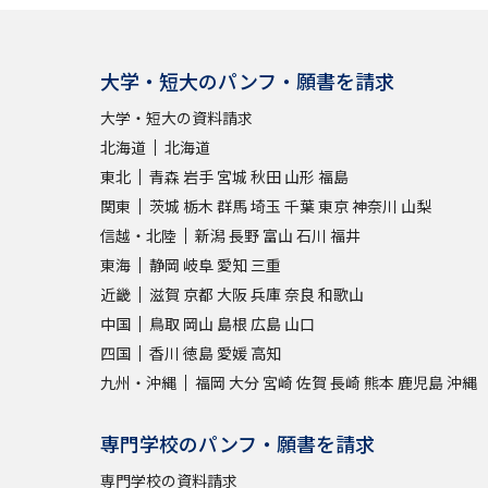
大学・短大のパンフ・願書を請求
大学・短大の資料請求
北海道
北海道
東北
青森
岩手
宮城
秋田
山形
福島
関東
茨城
栃木
群馬
埼玉
千葉
東京
神奈川
山梨
信越・北陸
新潟
長野
富山
石川
福井
東海
静岡
岐阜
愛知
三重
近畿
滋賀
京都
大阪
兵庫
奈良
和歌山
中国
鳥取
岡山
島根
広島
山口
四国
香川
徳島
愛媛
高知
九州・沖縄
福岡
大分
宮崎
佐賀
長崎
熊本
鹿児島
沖縄
専門学校のパンフ・願書を請求
専門学校の資料請求