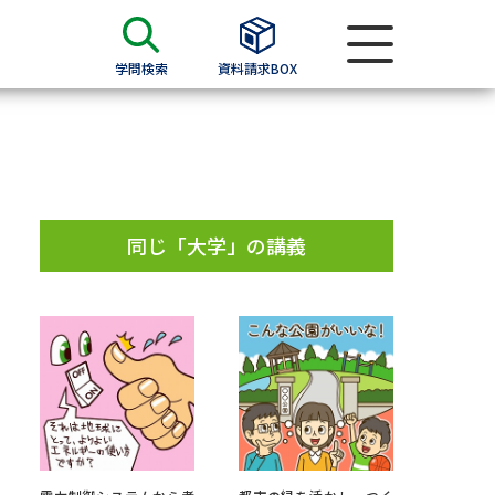
学問検索
資料請求BOX
資料検索
求
同じ「大学」の講義
願書
＆願書
過去問題集
求
留学・進学関連、塾・予備校