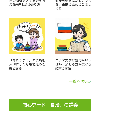
電力制御システムから考
都市の緑を活かし、つく
える未来社会のあり方
る。未来のための公園づ
くり
」の請求
高等学校卒業程度認定試験
格認定試験
大学検索
「あたりまえ」の環境を
ロシア文学は魅力がいっ
大切にした障害幼児の理
ぱい 楽しみ方が広がる
解と支援
読書の方法
べる
一覧を表示
ローバルに強い大学特集
制度特集
デジタルパンフレット
ジ（高3生用）
関心ワード「自治」の講義
）