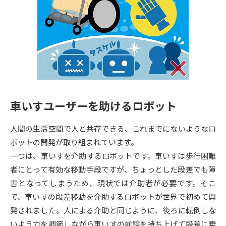
専門学校の資料請求
大学院の資料請求
大学入学共通テスト「受験案
留学・進学関連、塾・予備校
内」の請求
大学入学共通テスト「受験上の
高等学校卒業程度認定試験
配慮案内」の請求
幼稚園教員資格認定試験
小学校教員資格認定試験
車いすユーザーを助けるロボット
高等学校（情報）教員資格認定
試験
人間の生活空間で人と共存できる、これまでにないようなロ
ボットの開発が取り組まれています。
大学研究
大学検索
一つは、車いすを介助するロボットです。車いすは歩行困難
者にとって有効な移動手段ですが、ちょっとした段差でも障
害となってしまうため、現状では介助者が必要です。そこ
大学で学べる内容や特徴を調べる
で、車いすの段差移動を介助するロボットが世界で初めて開
発されました。人による介助と同じように、後ろに転倒しな
国際・グローバルに強い大学特
新増設大学・学部・学科特集
いよう力を調節しながら車いすの前輪を持ち上げて段差に乗
集