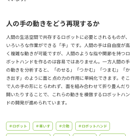
受験準備
資料検索
人の手の動きをどう再現するか
志望校・出願校を調べる
人間の生活空間で共存するロボットに必要とされるものが、
併願校選び
受験スケジュールを立てよう
いろいろな作業ができる「手」です。人間の手は自由度が高
く複雑な動きが可能ですが、人間のような指や関節を持つロ
先輩が入学を決めた理由
テレメール全国一斉進学調査
ボットハンドを作るのは容易ではありません。一方人間の手
の動きを分析すると、「のせる」「つかむ」「つまむ」「か
新生活お役立ちガイド
き出す」のように面と点の力の作用に単純化できます。そこ
で人の手の形にとらわれず、面を組み合わせて折り畳んだり
開いたりすることで、これらの動きを模倣するロボットハン
学問発見
学問検索
ドの開発が進められています。
大学で学びたい学問発見
＃ロボット
＃車いす
＃介助
＃ロボットハンド