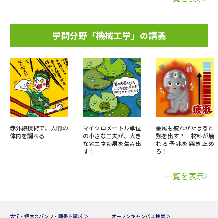
学問分野「機械工学」の講義
赤外線技術で、人間の
マイクロメートル単位
金属も疲れがたまると
体内を調べる
の小さな工夫が、大き
熱を出す？ 材料が壊
な省エネ効果を生み出
れる予兆を突き止め
す！
ろ！
一覧を表示
大学・短大のパンフ・願書を請求 ＞
オープンキャンパス検索 ＞