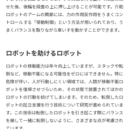
せた後、後輪を段差の上に押し上げることが可能です。介助
データサイエンス特集
奨学金・特待生制度特集
ロボットのアームの関節には、力の作用反作用をうまくコン
トロールする「受動制御」という方法が用いられており、う
デジタルパンフレット
進路の３択
まくバランスを取りながら車いすを動かすことができます。
新学年スタート号特集ページ
新学年スタート号特集ページ
（高3生用）
（高2生用）
ロボットを助けるロボット
SELFBRAND特集ページ
ロボットの移動能力は年々向上していますが、スタックや転
倒など、移動不能になる可能性をゼロにはできません。特に
オープンキャンパスなどを調べる
危険が伴い、人が行動しにくい領域では、人間が移動不能ロ
ボットを復帰させづらいため、その状態で放置されてほかの
オープンキャンパス検索
実施プログラムから探す
ロボットの行動を妨げてしまいます。そのため、転倒したロ
ボットの起立支援を行う技術について研究が進められていま
来場型・Web型イベント特集
夢ナビライブ
す。この技術は転倒したロボットを引き起こす際にバランス
を崩して一緒に転倒しないように、さまざまな点が考慮され
ています。