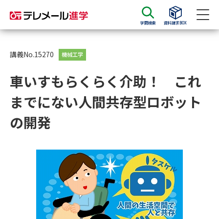
学問検索
資料請求BOX
資料請求
資料検索
講義No.15270
機械工学
車いすもらくらく介助！ これ
大学・短大の資料種類から請求
までにない人間共存型ロボット
大学パンフ
学部・学科パンフ
の開発
総合型選抜・学校推薦型選抜 募
大学入学共通テスト利用選抜の
集要項＆願書
募集要項＆願書
過去問題集
大学・短大以外の資料から請求