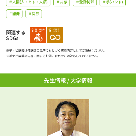
学問のミニ講義「夢ナビ講義」
＃人間(人・ヒト・人類)
＃共存
学問分野解説
＃受動制御
＃手(ハンド)
＃開発
＃関節
学問の教科書
夢ナビライブ
関連する
ユーザーサポート
SDGs
※夢ナビ講義は各講師の見解にもとづく講義内容としてご理解ください。
Ｑ＆Ａ よくあるご質問
大学進学IDについて
※夢ナビ講義の内容に関するお問い合わせには対応しておりません。
資料の料金の
受付内容・発送状況の確認
お支払いについて
先生情報 / 大学情報
テレメール
個人情報取扱規定
お支払いサイト
テレメール進学カタログ
特定商取引表記
訂正のご案内