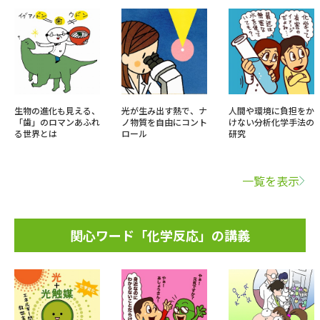
生物の進化も見える、
光が生み出す熱で、ナ
人間や環境に負担をか
「歯」のロマンあふれ
ノ物質を自由にコント
けない分析化学手法の
る世界とは
ロール
研究
一覧を表示
関心ワード「化学反応」の講義