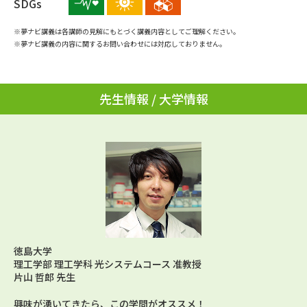
SDGs
学問のミニ講義「夢ナビ講義」
学問分野解説
※夢ナビ講義は各講師の見解にもとづく講義内容としてご理解ください。
学問の教科書
夢ナビライブ
※夢ナビ講義の内容に関するお問い合わせには対応しておりません。
ユーザーサポート
先生情報 / 大学情報
Ｑ＆Ａ よくあるご質問
大学進学IDについて
資料の料金の
受付内容・発送状況の確認
お支払いについて
テレメール
個人情報取扱規定
お支払いサイト
テレメール進学カタログ
特定商取引表記
訂正のご案内
徳島大学
理工学部 理工学科 光システムコース 准教授
片山 哲郎 先生
興味が湧いてきたら、この学問がオススメ！