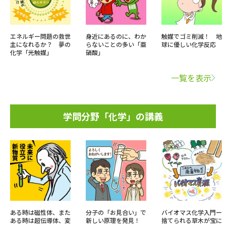
エネルギー問題の救世
身近にあるのに、わか
触媒でゴミ削減！ 地
主になれるか？ 夢の
らないことの多い「亜
球に優しい化学反応
化学「光触媒」
硝酸」
一覧を表示
学問分野「化学」の講義
ある時は磁性体、また
分子の「お見合い」で
バイオマス化学入門ー
ある時は超伝導体、変
新しい原理を発見！
捨てられる草木が宝に