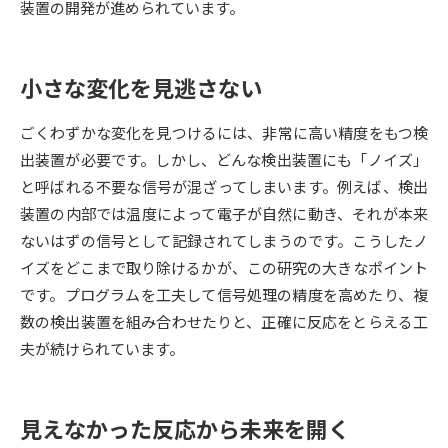
装置の開発が進められています。
データサイエンス特集
奨学金・特待生制度特集
小さな変化を見逃さない
デジタルパンフレット
進路の３択
ごくわずかな変化を見つけるには、非常に高い精度をもつ検
新学年スタート号特集ページ
新学年スタート号特集ページ
出装置が必要です。しかし、どんな検出装置にも「ノイズ」
（高3生用）
（高2生用）
と呼ばれる不要な信号が混ざってしまいます。例えば、検出
SELFBRAND特集ページ
装置の内部では温度によって電子が自然に動き、それが本来
ないはずの信号として記録されてしまうのです。こうしたノ
オープンキャンパスなどを調べる
イズをどこまで取り除けるかが、この研究の大きなポイント
です。プログラムを工夫して信号処理の精度を高めたり、複
オープンキャンパス検索
実施プログラムから探す
数の検出装置を組み合わせたりと、正確に反応をとらえる工
夫が続けられています。
来場型・Web型イベント特集
夢ナビライブ
見えなかった反応から未来を開く