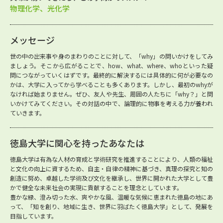
物理化学、光化学
メッセージ
世の中の出来事や身のまわりのことに対して、「why」の問いかけをしてみ
ましょう。そこから広がることで、how、what、where、whoといった疑
問につながっていくはずです。最終的に解決するには具体的に何が必要なの
かは、大学に入ってから学べることも多くあります。しかし、最初のwhyが
なければ始まりません。ぜひ、友人や先生、周囲の人たちに「why？」と問
いかけてみてください。その対話の中で、論理的に物事を考える力が養われ
ていきます。
徳島大学に関心を持ったあなたは
徳島大学は有為な人材の育成と学術研究を推進することにより、人類の福祉
と文化の向上に資するため、自主・自律の精神に基づき、真理の探究と知の
創造に努め、卓越した学術及び文化を継承し、世界に開かれた大学として豊
かで健全な未来社会の実現に貢献することを理念としています。
豊かな緑、澄み切った水、爽やかな風、温暖な気候に恵まれた徳島の地にあ
って、「知を創り、地域に生き、世界に羽ばたく徳島大学」として、発展を
目指しています。