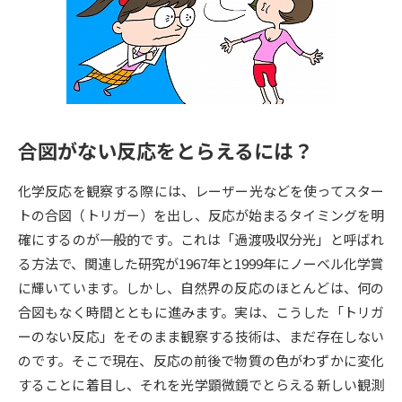
専門学校の資料請求
大学院の資料請求
大学入学共通テスト「受験案
留学・進学関連、塾・予備校
内」の請求
大学入学共通テスト「受験上の
高等学校卒業程度認定試験
配慮案内」の請求
合図がない反応をとらえるには？
幼稚園教員資格認定試験
小学校教員資格認定試験
化学反応を観察する際には、レーザー光などを使ってスター
高等学校（情報）教員資格認定
試験
トの合図（トリガー）を出し、反応が始まるタイミングを明
確にするのが一般的です。これは「過渡吸収分光」と呼ばれ
る方法で、関連した研究が1967年と1999年にノーベル化学賞
大学研究
大学検索
に輝いています。しかし、自然界の反応のほとんどは、何の
合図もなく時間とともに進みます。実は、こうした「トリガ
ーのない反応」をそのまま観察する技術は、まだ存在しない
大学で学べる内容や特徴を調べる
のです。そこで現在、反応の前後で物質の色がわずかに変化
国際・グローバルに強い大学特
することに着目し、それを光学顕微鏡でとらえる新しい観測
新増設大学・学部・学科特集
集