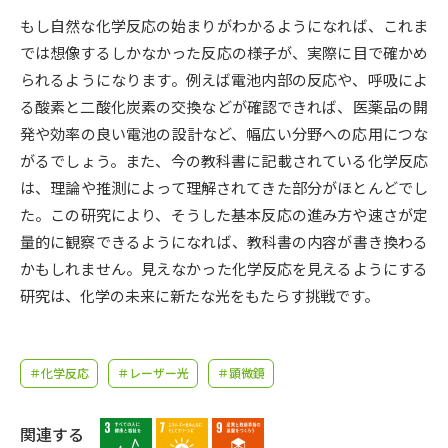
受験準備
資料検索
もし自然な化学反応の始まりがわかるようになれば、これま
では想像するしかなかった反応の様子が、実際に目で確かめ
志望校・出願校を調べる
られるようになります。例えば電池内部の反応や、呼吸によ
る酸素と二酸化炭素の交換などが確認できれば、医薬品の開
併願校選び
受験スケジュールを立てよう
発や効率の良い電池の設計など、幅広い分野への応用につな
がるでしょう。また、今の教科書に記載されている化学反応
先輩が入学を決めた理由
は、理論や推測によって理解されてきた部分がほとんどでし
テレメール全国一斉進学調査
た。この研究により、そうした基本反応の進み方や速さが定
量的に観察できるようになれば、教科書の内容が書き換わる
新生活お役立ちガイド
かもしれません。見えなかった化学反応を見えるようにする
研究は、化学の未来に新たな光をもたらす挑戦です。
学問発見
学問検索
＃化学反応
＃レーザー光
＃顕微鏡
大学で学びたい学問発見
関連する