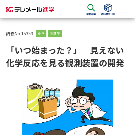
学問検索
資料請求BOX
資料請求
資料検索
講義No.15353
化学
物理学
「いつ始まった？」 見えない
大学・短大の資料種類から請求
化学反応を見る観測装置の開発
大学パンフ
学部・学科パンフ
総合型選抜・学校推薦型選抜 募
大学入学共通テスト利用選抜の
集要項＆願書
募集要項＆願書
過去問題集
大学・短大以外の資料から請求