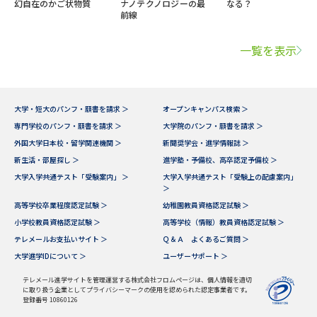
幻自在のかご状物質
ナノテクノロジーの最
なる？
前線
一覧を表示
大学・短大のパンフ・願書を請求 ＞
オープンキャンパス検索 ＞
専門学校のパンフ・願書を請求 ＞
大学院のパンフ・願書を請求 ＞
外国大学日本校・留学関連機関 ＞
新聞奨学会・進学情報誌 ＞
新生活・部屋探し ＞
進学塾・予備校、高卒認定予備校 ＞
大学入学共通テスト「受験案内」 ＞
大学入学共通テスト「受験上の配慮案内」
＞
高等学校卒業程度認定試験 ＞
幼稚園教員資格認定試験 ＞
小学校教員資格認定試験 ＞
高等学校（情報）教員資格認定試験 ＞
テレメールお支払いサイト ＞
Ｑ＆Ａ よくあるご質問 ＞
大学進学IDについて ＞
ユーザーサポート ＞
テレメール進学サイトを管理運営する株式会社フロムページは、個人情報を適切
に取り扱う企業としてプライバシーマークの使用を認められた認定事業者です。
登録番号 10860126