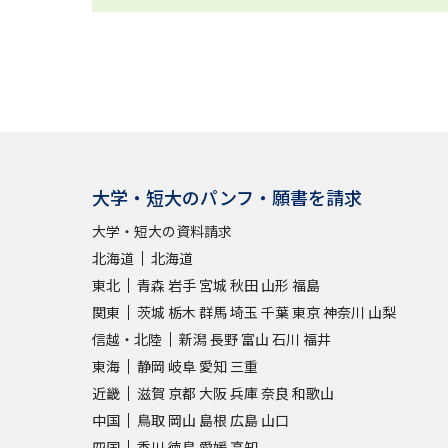
大学・短大のパンフ・願書を請求
大学・短大の資料請求
北海道
北海道
東北
青森
岩手
宮城
秋田
山形
福島
関東
茨城
栃木
群馬
埼玉
千葉
東京
神奈川
山梨
信越・北陸
新潟
長野
富山
石川
福井
東海
静岡
岐阜
愛知
三重
近畿
滋賀
京都
大阪
兵庫
奈良
和歌山
中国
鳥取
岡山
島根
広島
山口
四国
香川
徳島
愛媛
高知