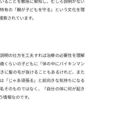
ていることを敏感に察知し、むしろ説明がない
SELFBRAND特集ページ
本特有の「親が子どもを守る」という文化を理
模索されています。
オープンキャンパスなどを調
オープンキャンパス検索
実施プログラ
来場型・Web型イベント特集
夢ナビ
、説明の仕方を工夫すれば治療の必要性を理解
4歳くらいの子どもに「体の中にバイキンマン
受験準備
ときに髪の毛が抜けることもあるけれど、また
ちは「じゃあ頑張る」と前向きな気持ちになる
志望校・出願校を調べる
病名そのものではなく、「自分の体に何が起き
う情報なのです。
併願校選び
受験スケジュールを立てよ
テレメール全国一斉進学調査
新生活お