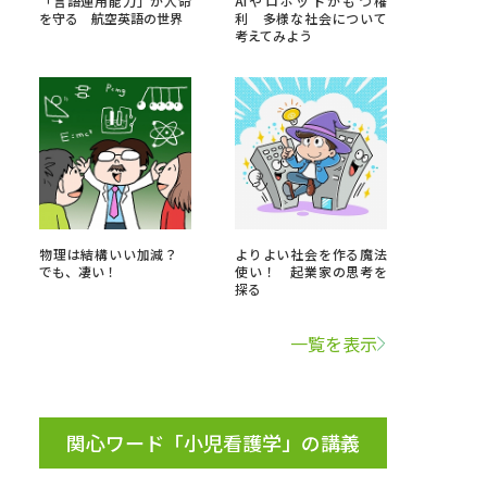
「言語運用能力」が人命
AIやロボットがもつ権
を守る 航空英語の世界
利 多様な社会について
考えてみよう
」の請求
高等学校卒業程度認定試験
格認定試験
大学検索
物理は結構いい加減？
よりよい社会を作る魔法
でも、凄い！
使い！ 起業家の思考を
探る
べる
一覧を表示
ローバルに強い大学特集
制度特集
デジタルパンフレット
ジ（高3生用）
関心ワード「小児看護学」の講義
）