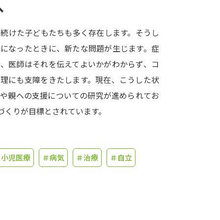
へ
学問発見
を続けた子どもたちも多く存在します。そうし
うになったときに、新たな問題が生じます。症
大学で学びたい学問発見
に、医師はそれを伝えてよいかがわからず、コ
管理にも支障をきたします。現在、こうした状
学問のミニ講義「夢ナビ講義」
学問分
法や親への支援についての研究が進められてお
づくりが目標とされています。
ユーザーサポート
＃小児医療
＃病気
＃治療
＃自立
Ｑ＆Ａ よくあるご質問
大学進学IDにつ
資料の料金の
お支払いについて
受付内容
個人情報取扱規定
特定商取引表記
お
受験情報リンク