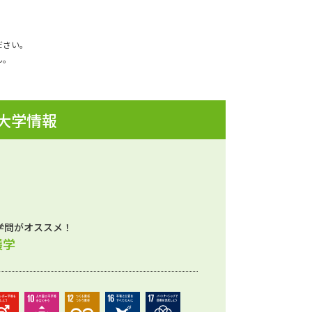
ださい。
ん。
 大学情報
学問がオススメ！
護学