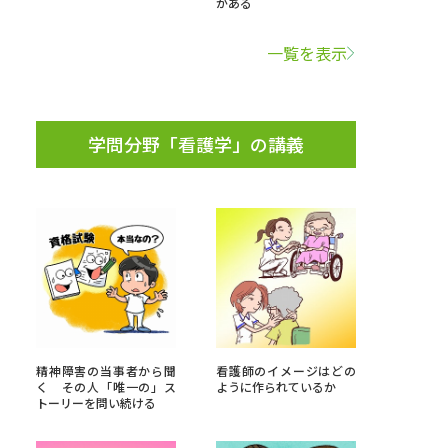
がある
学問検索
一覧を表示
学問分野「看護学」の講義
野解説
学問の教科書
夢ナビライブ
いて
このサイトについて
・発送状況の確認
テレメール
お支払いサイト
精神障害の当事者から聞
看護師のイメージはどの
く その人「唯一の」ス
ように作られているか
問合せ先
テレメール進学カタログ
訂正のご案内
トーリーを問い続ける