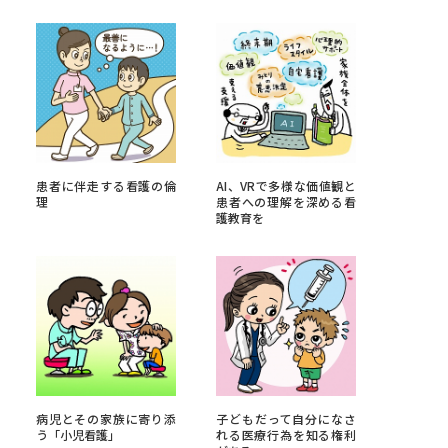
べる
ムから探す
ライブ
患者に伴走する看護の倫
AI、VRで多様な価値観と
理
患者への理解を深める看
護教育を
資料検索
う
先輩が入学を決めた理由
役立ちガイド
病児とその家族に寄り添
子どもだって自分になさ
う「小児看護」
れる医療行為を知る権利