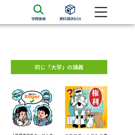
学問検索
資料請求BOX
資料検索
求
同じ「大学」の講義
願書
＆願書
過去問題集
求
留学・進学関連、塾・予備校