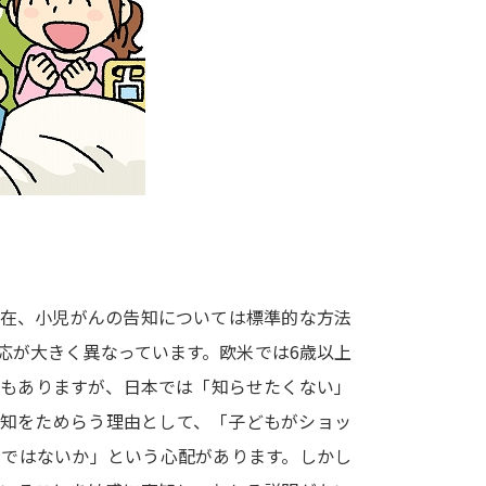
大学入学共通テスト「受験案内」の請求
大学入学共通テスト「受験上の配慮案内
幼稚園教員資格認定試験
小学校教員資
高等学校（情報）教員資格認定試験
大学研究
大学で学べる内容や特徴を調
現在、小児がんの告知については標準的な方法
応が大きく異なっています。欧米では6歳以上
新増設大学・学部・学科特集
国際・グ
国もありますが、日本では「知らせたくない」
データサイエンス特集
奨学金・特待生
告知をためらう理由として、「子どもがショッ
進路の３択
新学年スタート号特集ペー
のではないか」という心配があります。しかし
新学年スタート号特集ページ（高2生用