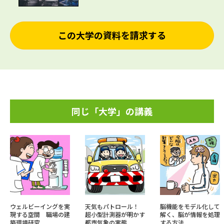
この大学の資料を請求する
同じ「大学」の講義
ウェルビーイングを実
天気もパトロール！
脳機能をモデル化して
現する空間 職場の建
超小型計測器が明かす
解く、脳が情報を処理
築環境研究
都市気象の実態
する方法