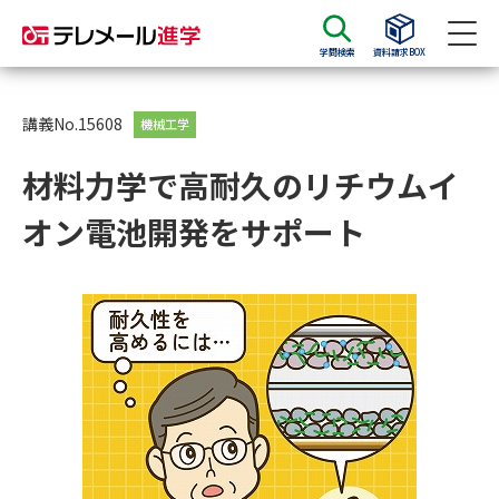
学問検索
資料請求BOX
資料請求
資料検索
講義No.15608
機械工学
材料力学で高耐久のリチウムイ
大学・短大の資料種類から請求
オン電池開発をサポート
大学パンフ
学部・学科パンフ
総合型選抜・学校推薦型選抜 募
大学入学共通テスト利用選抜の
集要項＆願書
募集要項＆願書
過去問題集
大学・短大以外の資料から請求