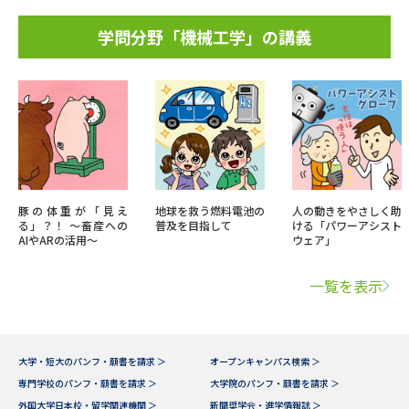
学問分野「機械工学」の講義
豚の体重が「見え
地球を救う燃料電池の
人の動きをやさしく助
る」？！ ～畜産への
普及を目指して
ける「パワーアシスト
AIやARの活用～
ウェア」
一覧を表示
大学・短大のパンフ・願書を請求 ＞
オープンキャンパス検索 ＞
専門学校のパンフ・願書を請求 ＞
大学院のパンフ・願書を請求 ＞
外国大学日本校・留学関連機関 ＞
新聞奨学会・進学情報誌 ＞