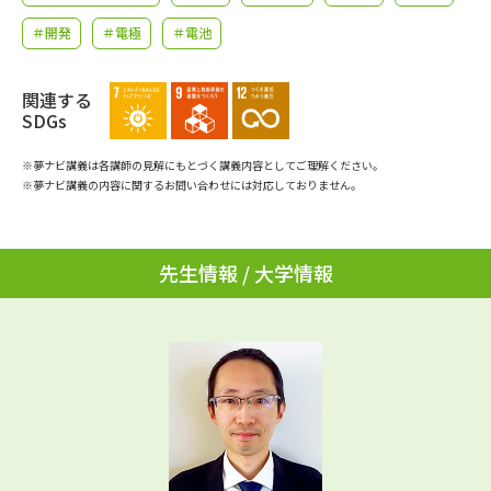
学問のミニ講義「夢ナビ講義」
学問分野解説
＃開発
＃電極
＃電池
学問の教科書
夢ナビライブ
関連する
SDGs
ユーザーサポート
※夢ナビ講義は各講師の見解にもとづく講義内容としてご理解ください。
※夢ナビ講義の内容に関するお問い合わせには対応しておりません。
Ｑ＆Ａ よくあるご質問
大学進学IDについて
資料の料金の
受付内容・発送状況の確認
お支払いについて
先生情報 / 大学情報
テレメール
個人情報取扱規定
お支払いサイト
テレメール進学カタログ
特定商取引表記
訂正のご案内