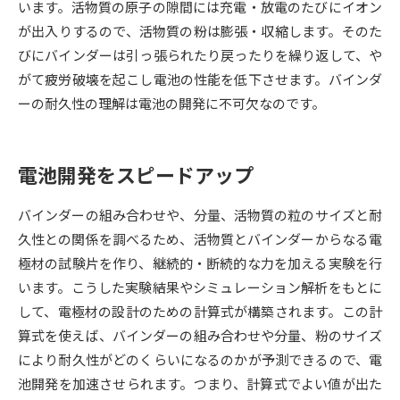
います。活物質の原子の隙間には充電・放電のたびにイオン
が出入りするので、活物質の粉は膨張・収縮します。そのた
データサイエンス特集
奨学金・特待生制度特集
びにバインダーは引っ張られたり戻ったりを繰り返して、や
がて疲労破壊を起こし電池の性能を低下させます。バインダ
デジタルパンフレット
進路の３択
ーの耐久性の理解は電池の開発に不可欠なのです。
新学年スタート号特集ページ
新学年スタート号特集ページ
（高3生用）
（高2生用）
電池開発をスピードアップ
SELFBRAND特集ページ
バインダーの組み合わせや、分量、活物質の粒のサイズと耐
オープンキャンパスなどを調べる
久性との関係を調べるため、活物質とバインダーからなる電
極材の試験片を作り、継続的・断続的な力を加える実験を行
オープンキャンパス検索
実施プログラムから探す
います。こうした実験結果やシミュレーション解析をもとに
して、電極材の設計のための計算式が構築されます。この計
来場型・Web型イベント特集
夢ナビライブ
算式を使えば、バインダーの組み合わせや分量、粉のサイズ
により耐久性がどのくらいになるのかが予測できるので、電
池開発を加速させられます。つまり、計算式でよい値が出た