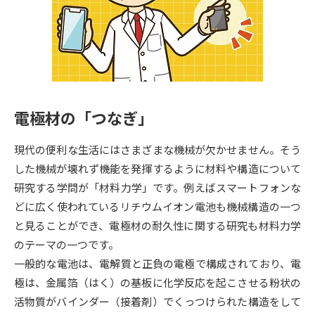
専門学校の資料請求
大学院の資料請求
大学入学共通テスト「受験案
留学・進学関連、塾・予備校
内」の請求
大学入学共通テスト「受験上の
高等学校卒業程度認定試験
配慮案内」の請求
電極材の「つなぎ」
幼稚園教員資格認定試験
小学校教員資格認定試験
現代の便利な生活にはさまざまな機械が欠かせません。そう
高等学校（情報）教員資格認定
試験
した機械が壊れず機能を発揮するように材料や構造について
研究する学問が「材料力学」です。例えばスマートフォンな
どに広く使われているリチウムイオン電池も機械構造の一つ
大学研究
大学検索
と見ることができ、電極材の耐久性に関する研究も材料力学
のテーマの一つです。
一般的な電池は、電解質と正負の電極で構成されており、電
大学で学べる内容や特徴を調べる
極は、金属箔（はく）の基板に化学反応を起こさせる粉状の
国際・グローバルに強い大学特
活物質がバインダー（接着剤）でくっつけられた構造をして
新増設大学・学部・学科特集
集