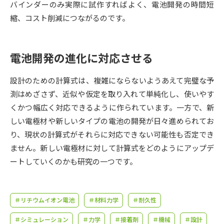
受験準備
資料検索
バインダーのみ実際に試作すればよく、電池開発の時間短
縮、コスト削減につながるのです。
志望校・出願校を調べる
電池開発の進化に対応させる
併願校選び
受験スケジュールを立てよう
設計のための計算式は、複雑にならないようあえて完璧な予
先輩が入学を決めた理由
測はめざさず、近似や仮定を取り入れて単純化し、使いやす
テレメール全国一斉進学調査
くかつ幅広く対応できるように作られています。一方で、新
しい電極材や新しいタイプの電池の開発が日々進められてお
新生活お役立ちガイド
り、現状の計算式がそれらに対応できない可能性も否定でき
ません。新しい電極材に対して計算式をどのようにアップデ
学問発見
学問検索
ートしていくのかも研究の一つです。
大学で学びたい学問発見
＃リチウムイオン電池
＃材料力学
＃耐久性
＃シミュレーション
＃力学
＃接着剤
＃機械
＃設計