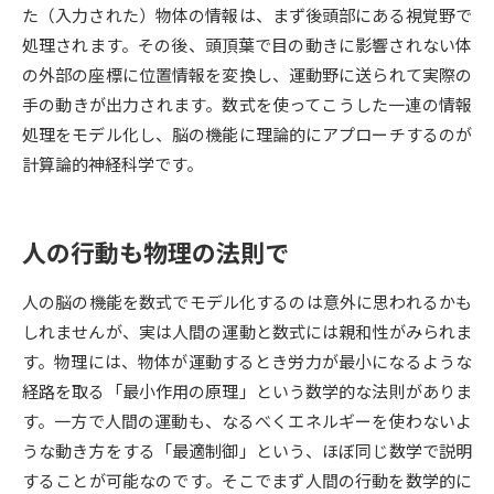
た（入力された）物体の情報は、まず後頭部にある視覚野で
処理されます。その後、頭頂葉で目の動きに影響されない体
データサイエンス特集
奨学金・特待生制度特集
の外部の座標に位置情報を変換し、運動野に送られて実際の
手の動きが出力されます。数式を使ってこうした一連の情報
デジタルパンフレット
進路の３択
処理をモデル化し、脳の機能に理論的にアプローチするのが
新学年スタート号特集ページ
新学年スタート号特集ページ
計算論的神経科学です。
（高3生用）
（高2生用）
SELFBRAND特集ページ
人の行動も物理の法則で
オープンキャンパスなどを調べる
人の脳の機能を数式でモデル化するのは意外に思われるかも
しれませんが、実は人間の運動と数式には親和性がみられま
オープンキャンパス検索
実施プログラムから探す
す。物理には、物体が運動するとき労力が最小になるような
経路を取る「最小作用の原理」という数学的な法則がありま
来場型・Web型イベント特集
夢ナビライブ
す。一方で人間の運動も、なるべくエネルギーを使わないよ
うな動き方をする「最適制御」という、ほぼ同じ数学で説明
することが可能なのです。そこでまず人間の行動を数学的に