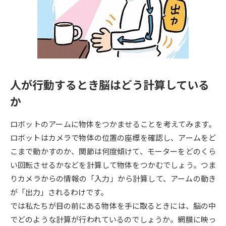
専門学校の資料請求
大学院の資料請求
大学入学共通テスト「受験案
留学・進学関連、塾・予備校
内」の請求
大学入学共通テスト「受験上の
高等学校卒業程度認定試験
配慮案内」の請求
人が行動するとき脳はどう計算している
幼稚園教員資格認定試験
小学校教員資格認定試験
か
高等学校（情報）教員資格認定
試験
ロボットのアームに物体をつかませることを考えてみます。
ロボットはカメラで物体の位置の座標を確認し、アームをど
こまで動かすのか、関節は何度傾けて、モーターをどのくら
大学研究
大学検索
い回転させるかなどを計算して物体をつかむでしょう。つま
りカメラからの情報の「入力」から計算して、アームの動き
大学で学べる内容や特徴を調べる
が「出力」されるわけです。
では私たちが目の前にある物体を手に取るときには、脳の中
国際・グローバルに強い大学特
でどのような計算が行われているのでしょうか。網膜に映っ
新増設大学・学部・学科特集
集