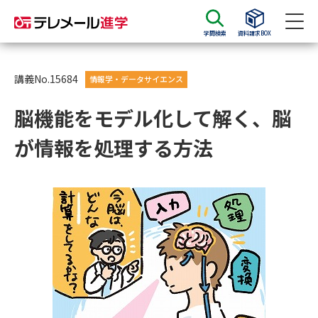
学問検索
資料請求BOX
資料請求
資料検索
講義No.15684
情報学・データサイエンス
脳機能をモデル化して解く、脳
大学・短大の資料種類から請求
が情報を処理する方法
大学パンフ
学部・学科パンフ
総合型選抜・学校推薦型選抜 募
大学入学共通テスト利用選抜の
集要項＆願書
募集要項＆願書
過去問題集
大学・短大以外の資料から請求