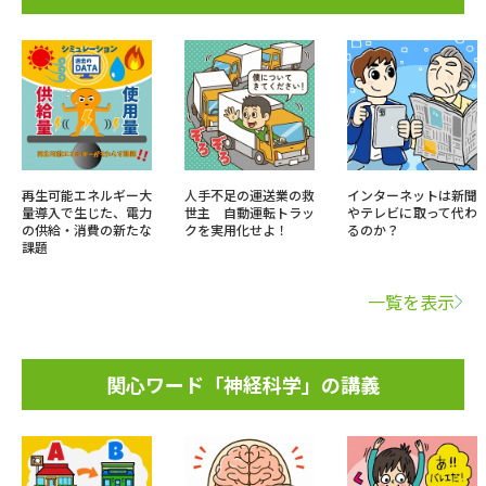
再生可能エネルギー大
人手不足の運送業の救
インターネットは新聞
量導入で生じた、電力
世主 自動運転トラッ
やテレビに取って代わ
の供給・消費の新たな
クを実用化せよ！
るのか？
課題
一覧を表示
関心ワード「神経科学」の講義