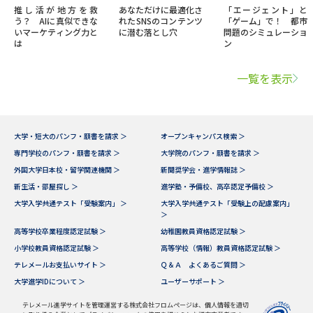
推し活が地方を救
あなただけに最適化さ
「エージェント」と
う？ AIに真似できな
れたSNSのコンテンツ
「ゲーム」で！ 都市
いマーケティング力と
に潜む落とし穴
問題のシミュレーショ
は
ン
一覧を表示
大学・短大のパンフ・願書を請求 ＞
オープンキャンパス検索 ＞
専門学校のパンフ・願書を請求 ＞
大学院のパンフ・願書を請求 ＞
外国大学日本校・留学関連機関 ＞
新聞奨学会・進学情報誌 ＞
新生活・部屋探し ＞
進学塾・予備校、高卒認定予備校 ＞
大学入学共通テスト「受験案内」 ＞
大学入学共通テスト「受験上の配慮案内」
＞
高等学校卒業程度認定試験 ＞
幼稚園教員資格認定試験 ＞
小学校教員資格認定試験 ＞
高等学校（情報）教員資格認定試験 ＞
テレメールお支払いサイト ＞
Ｑ＆Ａ よくあるご質問 ＞
大学進学IDについて ＞
ユーザーサポート ＞
テレメール進学サイトを管理運営する株式会社フロムページは、個人情報を適切