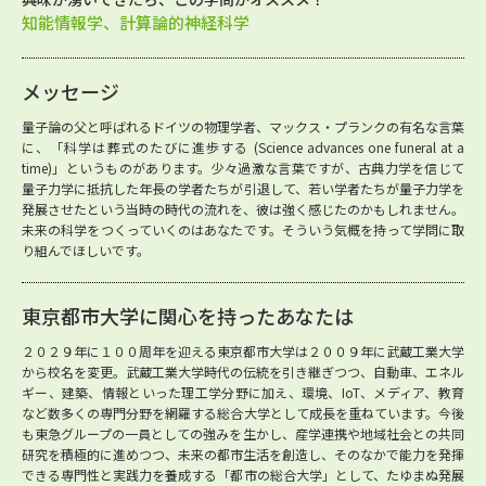
知能情報学、計算論的神経科学
メッセージ
量子論の父と呼ばれるドイツの物理学者、マックス・プランクの有名な言葉
に、「科学は葬式のたびに進歩する (Science advances one funeral at a
time)」というものがあります。少々過激な言葉ですが、古典力学を信じて
量子力学に抵抗した年長の学者たちが引退して、若い学者たちが量子力学を
発展させたという当時の時代の流れを、彼は強く感じたのかもしれません。
未来の科学をつくっていくのはあなたです。そういう気概を持って学問に取
り組んでほしいです。
東京都市大学に関心を持ったあなたは
２０２９年に１００周年を迎える東京都市大学は２００９年に武蔵工業大学
から校名を変更。武蔵工業大学時代の伝統を引き継ぎつつ、自動車、エネル
ギー、建築、情報といった理工学分野に加え、環境、IoT、メディア、教育
など数多くの専門分野を網羅する総合大学として成長を重ねています。今後
も東急グループの一員としての強みを生かし、産学連携や地域社会との共同
研究を積極的に進めつつ、未来の都市生活を創造し、そのなかで能力を発揮
できる専門性と実践力を養成する「都市の総合大学」として、たゆまぬ発展