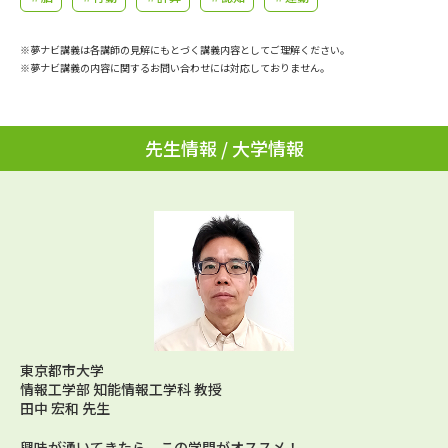
学問のミニ講義「夢ナビ講義」
学問分野解説
※夢ナビ講義は各講師の見解にもとづく講義内容としてご理解ください。
学問の教科書
夢ナビライブ
※夢ナビ講義の内容に関するお問い合わせには対応しておりません。
ユーザーサポート
先生情報 / 大学情報
Ｑ＆Ａ よくあるご質問
大学進学IDについて
資料の料金の
受付内容・発送状況の確認
お支払いについて
テレメール
個人情報取扱規定
お支払いサイト
テレメール進学カタログ
特定商取引表記
訂正のご案内
東京都市大学
情報工学部 知能情報工学科 教授
田中 宏和 先生
興味が湧いてきたら、この学問がオススメ！