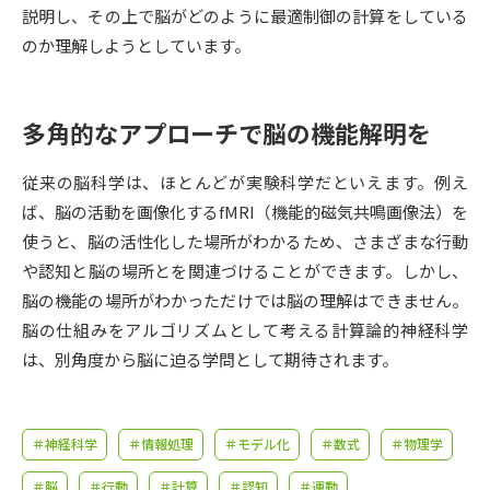
受験準備
資料検索
説明し、その上で脳がどのように最適制御の計算をしている
のか理解しようとしています。
志望校・出願校を調べる
多角的なアプローチで脳の機能解明を
併願校選び
受験スケジュールを立てよう
従来の脳科学は、ほとんどが実験科学だといえます。例え
先輩が入学を決めた理由
テレメール全国一斉進学調査
ば、脳の活動を画像化するfMRI（機能的磁気共鳴画像法）を
使うと、脳の活性化した場所がわかるため、さまざまな行動
新生活お役立ちガイド
や認知と脳の場所とを関連づけることができます。しかし、
脳の機能の場所がわかっただけでは脳の理解はできません。
脳の仕組みをアルゴリズムとして考える計算論的神経科学
学問発見
学問検索
は、別角度から脳に迫る学問として期待されます。
大学で学びたい学問発見
＃神経科学
＃情報処理
＃モデル化
＃数式
＃物理学
＃脳
＃行動
＃計算
＃認知
＃運動