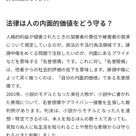
データサイエンス特集
奨学金・特待生制度特集
法律は人の内面的価値をどう守る？
デジタルパンフレット
進路の３択
人格的利益が侵害されたときの加害者の責任や被害者の救済
新学年スタート号特集ページ
新学年スタート号特集ページ
について規定しているのが、民法の不法行為法領域です。誹
（高3生用）
（高2生用）
謗中傷をめぐる問題で注目したいのが、内面にあるプライド
などを意味する「名誉感情」です。これに対し「名誉毀損」
SELFBRAND特集ページ
は、他者からの社会的評価の低下を意味します。誹謗中傷に
よって深く傷つくのは、「自分の内面的価値」である名誉感
オープンキャンパスなどを調べる
情です。
2002年、小説のモデルとなった実在人物が、小説中に書かれ
オープンキャンパス検索
実施プログラムから探す
た表現について、名誉感情やプライバシー侵害を主張した裁
判例があります。判決は、小説からモデルとなった人を連
来場型・Web型イベント特集
夢ナビライブ
想・特定できるのは、本人を知るほんの数十人であっても、
見知らぬ人に私生活を知られることや苛烈な表現からは守ら
れるべきと判断しました。