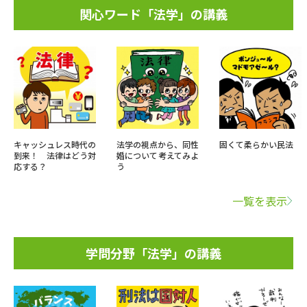
関心ワード「法学」の講義
キャッシュレス時代の
法学の視点から、同性
固くて柔らかい民法
到来！ 法律はどう対
婚について考えてみよ
応する？
う
一覧を表示
学問分野「法学」の講義