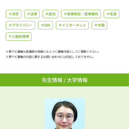
学問のミニ講義「夢ナビ講義」
学問分野解説
＃法学
＃法律
＃民法
＃民事訴訟・民事裁判
＃名誉
学問の教科書
夢ナビライブ
＃プライバシー
＃SNS
＃インターネット
＃中傷
ユーザーサポート
＃人格的価値
Ｑ＆Ａ よくあるご質問
大学進学IDについて
※夢ナビ講義は各講師の見解にもとづく講義内容としてご理解ください。
※夢ナビ講義の内容に関するお問い合わせには対応しておりません。
資料の料金の
受付内容・発送状況の確認
お支払いについて
テレメール
先生情報 / 大学情報
個人情報取扱規定
お支払いサイト
テレメール進学カタログ
特定商取引表記
訂正のご案内