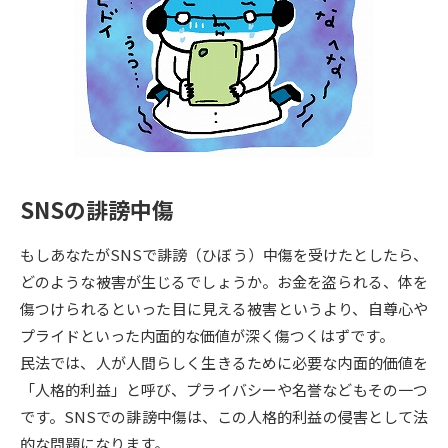
専門学校の資料請求
大学院の資料請求
大学入学共通テスト「受験案
留学・進学関連、塾・予備校
内」の請求
大学入学共通テスト「受験上の
高等学校卒業程度認定試験
配慮案内」の請求
幼稚園教員資格認定試験
小学校教員資格認定試験
SNSの誹謗中傷
高等学校（情報）教員資格認定
試験
もしあなたがSNSで誹謗（ひぼう）中傷を受けたとしたら、
どのような被害が生じるでしょうか。お金を盗られる、体を
大学研究
大学検索
傷つけられるといった目に見える被害というより、自尊心や
プライドといった内面的な価値が深く傷つくはずです。
民法では、人が人間らしく生きるために必要な内面的価値を
大学で学べる内容や特徴を調べる
「人格的利益」と呼び、プライバシーや名誉などもその一つ
です。SNSでの誹謗中傷は、この人格的利益の侵害として法
国際・グローバルに強い大学特
新増設大学・学部・学科特集
的な問題になります。
集