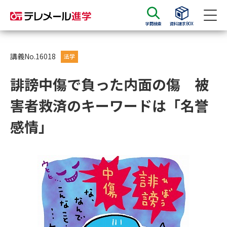
学問検索
資料請求BOX
資料請求
資料検索
講義No.16018
法学
誹謗中傷で負った内面の傷 被
大学・短大の資料種類から請求
害者救済のキーワードは「名誉
大学パンフ
学部・学科パンフ
感情」
総合型選抜・学校推薦型選抜 募
大学入学共通テスト利用選抜の
集要項＆願書
募集要項＆願書
過去問題集
大学・短大以外の資料から請求