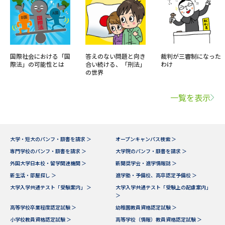
国際社会における「国
答えのない問題と向き
裁判が三審制になった
際法」の可能性とは
合い続ける、「刑法」
わけ
の世界
一覧を表示
大学・短大のパンフ・願書を請求 ＞
オープンキャンパス検索 ＞
専門学校のパンフ・願書を請求 ＞
大学院のパンフ・願書を請求 ＞
外国大学日本校・留学関連機関 ＞
新聞奨学会・進学情報誌 ＞
新生活・部屋探し ＞
進学塾・予備校、高卒認定予備校 ＞
大学入学共通テスト「受験案内」 ＞
大学入学共通テスト「受験上の配慮案内」
＞
高等学校卒業程度認定試験 ＞
幼稚園教員資格認定試験 ＞
小学校教員資格認定試験 ＞
高等学校（情報）教員資格認定試験 ＞