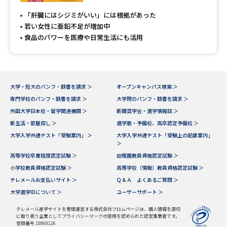
「肝臓にはシジミがいい」には根拠があった
若い女性に亜鉛不足が増加中
食品のパワーを医療や日常生活にも活用
大学・短大のパンフ・願書を請求 ＞
オープンキャンパス検索 ＞
専門学校のパンフ・願書を請求 ＞
大学院のパンフ・願書を請求 ＞
外国大学日本校・留学関連機関 ＞
新聞奨学会・進学情報誌 ＞
新生活・部屋探し ＞
進学塾・予備校、高卒認定予備校 ＞
大学入学共通テスト「受験案内」 ＞
大学入学共通テスト「受験上の配慮案内」
＞
高等学校卒業程度認定試験 ＞
幼稚園教員資格認定試験 ＞
小学校教員資格認定試験 ＞
高等学校（情報）教員資格認定試験 ＞
テレメールお支払いサイト ＞
Ｑ＆Ａ よくあるご質問 ＞
大学進学IDについて ＞
ユーザーサポート ＞
テレメール進学サイトを管理運営する株式会社フロムページは、個人情報を適切
に取り扱う企業としてプライバシーマークの使用を認められた認定事業者です。
登録番号 10860126