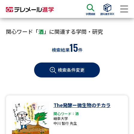
学問検索
資料請求BOX
資料請求
資料検索
関心ワード「
酒
」に関連する学問・研究
15
検索結果
件
大学・短大の資料種類から請求
検索条件変更
大学パンフ
学部・学科パンフ
総合型選抜・学校推薦型選抜 募
大学入学共通テスト利用選抜の
集要項＆願書
募集要項＆願書
過去問題集
The発酵ー微生物のチカラ
関心ワード：酒
大学・短大以外の資料から請求
岐阜大学
中川 智行 先生