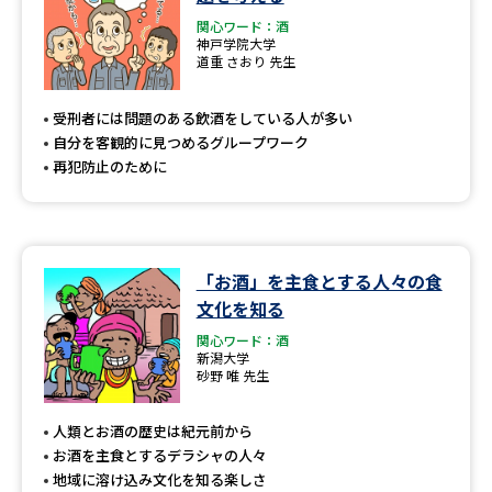
関心ワード：酒
神戸学院大学
道重 さおり 先生
受刑者には問題のある飲酒をしている人が多い
自分を客観的に見つめるグループワーク
再犯防止のために
「お酒」を主食とする人々の食
文化を知る
関心ワード：酒
新潟大学
砂野 唯 先生
人類とお酒の歴史は紀元前から
お酒を主食とするデラシャの人々
地域に溶け込み文化を知る楽しさ