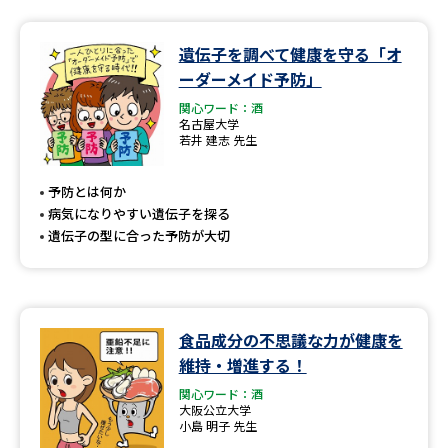
遺伝子を調べて健康を守る「オ
ーダーメイド予防」
関心ワード：酒
名古屋大学
若井 建志 先生
予防とは何か
病気になりやすい遺伝子を探る
遺伝子の型に合った予防が大切
食品成分の不思議な力が健康を
維持・増進する！
関心ワード：酒
大阪公立大学
小島 明子 先生