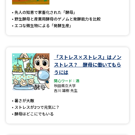
専門学校の資料請求
大学院の資料請求
先人の知恵で家畜化された「酵母」
大学入学共通テスト「受験案
留学・進学関連、塾・予備校
野生酵母と産業用酵母のゲノムと発酵能力を比較
内」の請求
エコな微生物による「発酵生産」
大学入学共通テスト「受験上の
高等学校卒業程度認定試験
配慮案内」の請求
幼稚園教員資格認定試験
小学校教員資格認定試験
「ストレス×ストレス」はノン
ストレス？ 酵母に働いてもら
高等学校（情報）教員資格認定
試験
うには
関心ワード：酒
秋田県立大学
吉川 雄樹 先生
大学研究
大学検索
暑さが大敵
ストレスが2つで元気に？
酵母はどこにでもいる
大学で学べる内容や特徴を調べる
国際・グローバルに強い大学特
新増設大学・学部・学科特集
集