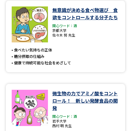
無意識が決める食べ物選び 食
データサイエンス特集
奨学金・特待生制度特集
欲をコントロールする分子たち
関心ワード：酒
デジタルパンフレット
進路の３択
京都大学
佐々木 努 先生
新学年スタート号特集ページ
新学年スタート号特集ページ
（高3生用）
（高2生用）
食べたい気持ちの正体
糖分摂取の仕組み
SELFBRAND特集ページ
健康で持続可能な社会をめざして
オープンキャンパスなどを調べる
オープンキャンパス検索
実施プログラムから探す
微生物の力でアミノ酸をコント
ロール！ 新しい発酵食品の開
来場型・Web型イベント特集
夢ナビライブ
発
関心ワード：酒
岩手大学
西村 明 先生