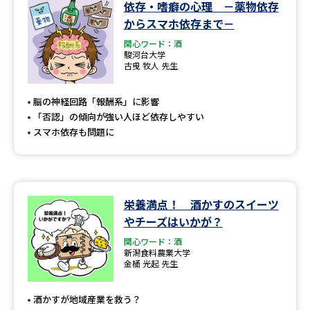
学問のミニ講義「夢ナビ講義」
学問分野解説
依存・嗜癖の心理 －薬物依存
からスマホ依存まで－
学問の教科書
夢ナビライブ
関心ワード：酒
駿河台大学
古曵 牧人 先生
ユーザーサポート
脳の神経回路「報酬系」に影響
「否認」の傾向が強い人ほど依存しやすい
Ｑ＆Ａ よくあるご質問
大学進学IDについて
スマホ依存も問題に
資料の料金の
受付内容・発送状況の確認
お支払いについて
テレメール
個人情報取扱規定
お支払いサイト
栄養満点！ 酒かすのスイーツ
やチーズはいかが？
テレメール進学カタログ
特定商取引表記
訂正のご案内
関心ワード：酒
新潟食料農業大学
金桶 光起 先生
酒かすが地域産業を救う？