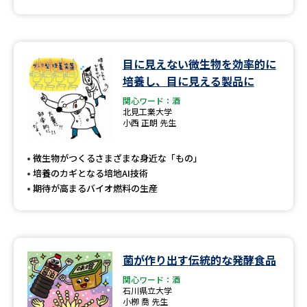
目に見えない微生物を効率的に
培養し、目に見える製品に
関心ワード：酒
北見工業大学
小西 正朗 先生
微生物がつくるさまざまな身近な「もの」
培養のカギとなる培地AI技術
期待が高まるバイオ燃料の生産
菌が作り出す伝統的な発酵食品
関心ワード：酒
石川県立大学
小栁 喬 先生