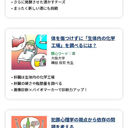
さらに発酵させた酒かすチーズ
まったく新しい酒にも挑戦
体を傷つけずに「生体内の化学
工場」を調べるには？
関心ワード：酒
大阪大学
鎌田 佳宏 先生
肝臓は生体内の化学工場
肝臓の硬さや脂肪量を調べる
画像診断×バイオマーカーで診断力アップ！
犯罪心理学の視点から依存の問
題を考える