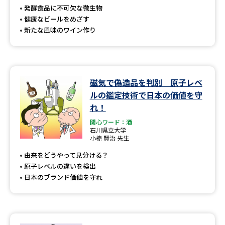
受験準備
資料検索
発酵食品に不可欠な微生物
健康なビールをめざす
新たな風味のワイン作り
志望校・出願校を調べる
併願校選び
受験スケジュールを立てよう
磁気で偽造品を判別 原子レベ
先輩が入学を決めた理由
テレメール全国一斉進学調査
ルの鑑定技術で日本の価値を守
れ！
新生活お役立ちガイド
関心ワード：酒
石川県立大学
小椋 賢治 先生
由来をどうやって見分ける？
学問発見
学問検索
原子レベルの違いを検出
日本のブランド価値を守れ
大学で学びたい学問発見