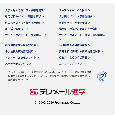
大学・短大のパンフ・願書を請求 ＞
オープンキャンパス検索 ＞
専門学校のパンフ・願書を請求 ＞
大学院のパンフ・願書を請求 ＞
外国大学日本校・留学関連機関 ＞
新聞奨学会・進学情報誌 ＞
新生活・部屋探し ＞
進学塾・予備校、高卒認定予備校 ＞
大学入学共通テスト「受験案内」 ＞
大学入学共通テスト「受験上の配慮案内」
＞
高等学校卒業程度認定試験 ＞
幼稚園教員資格認定試験 ＞
小学校教員資格認定試験 ＞
高等学校（情報）教員資格認定試験 ＞
テレメールお支払いサイト ＞
Ｑ＆Ａ よくあるご質問 ＞
大学進学IDについて ＞
ユーザーサポート ＞
テレメール進学サイトを管理運営する株式会社フロムページは、個人情報を適切
に取り扱う企業としてプライバシーマークの使用を認められた認定事業者です。
登録番号 10860126
(C) 2002-2026 Frompage.Co.,Ltd.