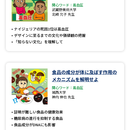
関心ワード：高血圧
武蔵野美術大学
北崎 允子 先生
ナイジェリアの死因1位は高血圧
デザインに至るまでの文化や価値観の把握
「知らない文化」を理解して
食品の成分が体に及ぼす作用の
メカニズムを解明せよ
関心ワード：高血圧
城西大学
神内 伸也 先生
証明が難しい食品の健康効果
糖尿病の進行を抑制する食品
食品成分がDNAにも影響