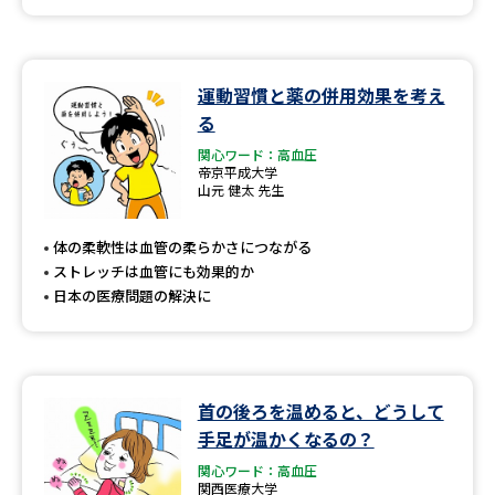
運動習慣と薬の併用効果を考え
る
関心ワード：高血圧
帝京平成大学
山元 健太 先生
体の柔軟性は血管の柔らかさにつながる
ストレッチは血管にも効果的か
日本の医療問題の解決に
首の後ろを温めると、どうして
手足が温かくなるの？
関心ワード：高血圧
関西医療大学