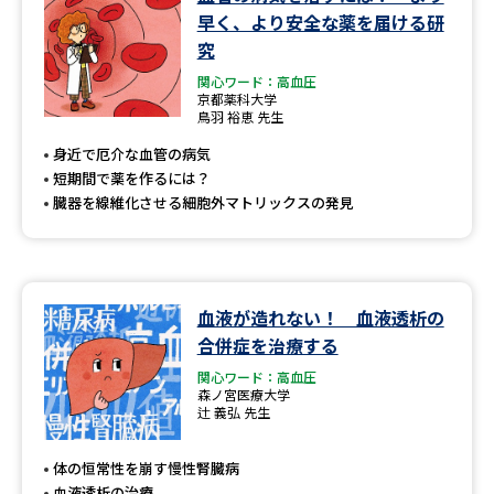
学問のミニ講義「夢ナビ講義」
学問分野解説
早く、より安全な薬を届ける研
究
学問の教科書
夢ナビライブ
関心ワード：高血圧
京都薬科大学
鳥羽 裕恵 先生
ユーザーサポート
身近で厄介な血管の病気
短期間で薬を作るには？
Ｑ＆Ａ よくあるご質問
大学進学IDについて
臓器を線維化させる細胞外マトリックスの発見
資料の料金の
受付内容・発送状況の確認
お支払いについて
テレメール
個人情報取扱規定
血液が造れない！ 血液透析の
お支払いサイト
合併症を治療する
テレメール進学カタログ
特定商取引表記
関心ワード：高血圧
訂正のご案内
森ノ宮医療大学
辻 義弘 先生
体の恒常性を崩す慢性腎臓病
血液透析の治療