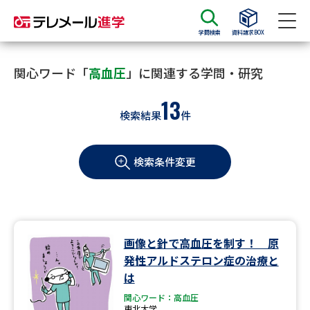
学問検索
資料請求BOX
資料請求
資料検索
関心ワード「
高血圧
」に関連する学問・研究
13
検索結果
件
大学・短大の資料種類から請求
検索条件変更
大学パンフ
学部・学科パンフ
総合型選抜・学校推薦型選抜 募
大学入学共通テスト利用選抜の
集要項＆願書
募集要項＆願書
過去問題集
画像と針で高血圧を制す！ 原
発性アルドステロン症の治療と
大学・短大以外の資料から請求
は
関心ワード：高血圧
東北大学