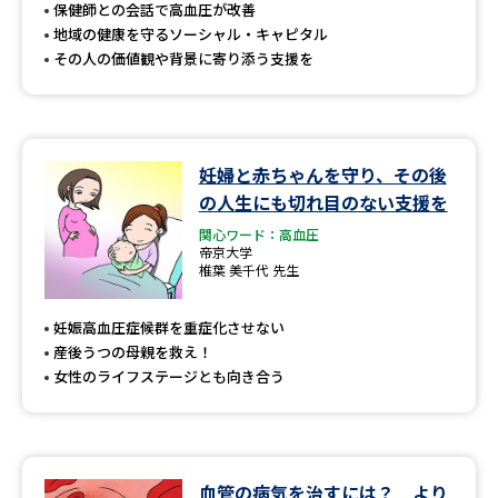
受験準備
資料検索
保健師との会話で高血圧が改善
地域の健康を守るソーシャル・キャピタル
その人の価値観や背景に寄り添う支援を
志望校・出願校を調べる
併願校選び
受験スケジュールを立てよう
妊婦と赤ちゃんを守り、その後
の人生にも切れ目のない支援を
先輩が入学を決めた理由
テレメール全国一斉進学調査
関心ワード：高血圧
帝京大学
新生活お役立ちガイド
椎葉 美千代 先生
妊娠高血圧症候群を重症化させない
産後うつの母親を救え！
学問発見
学問検索
女性のライフステージとも向き合う
大学で学びたい学問発見
血管の病気を治すには？ より