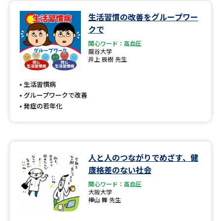
生活習慣の改善をグループワー
データサイエンス特集
奨学金・特待生制度特集
クで
関心ワード：高血圧
デジタルパンフレット
進路の３択
龍谷大学
井上 辰樹 先生
新学年スタート号特集ページ
新学年スタート号特集ページ
（高3生用）
（高2生用）
生活習慣病
グループワークで改善
SELFBRAND特集ページ
発症の若年化
オープンキャンパスなどを調べる
オープンキャンパス検索
実施プログラムから探す
人と人のつながりでめざす、健
康格差のない社会
来場型・Web型イベント特集
夢ナビライブ
関心ワード：高血圧
大阪大学
樺山 舞 先生