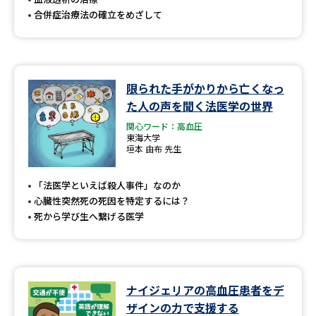
合併症治療法の確立をめざして
限られた手がかりから亡くなっ
た人の声を聞く法医学の世界
関心ワード：高血圧
東海大学
垣本 由布 先生
「法医学といえば殺人事件」なのか
心臓性突然死の死因を特定するには？
死から学び生へ繋げる医学
ナイジェリアの高血圧患者をデ
ザインの力で支援する