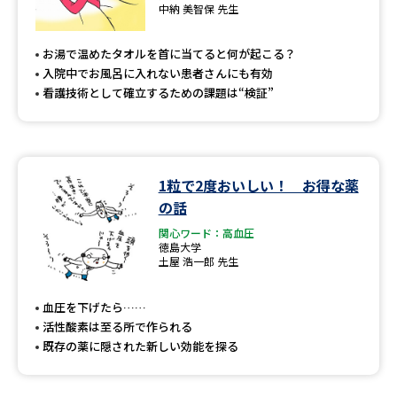
中納 美智保 先生
お湯で温めたタオルを首に当てると何が起こる？
入院中でお風呂に入れない患者さんにも有効
看護技術として確立するための課題は“検証”
1粒で2度おいしい！ お得な薬
の話
関心ワード：高血圧
徳島大学
土屋 浩一郎 先生
血圧を下げたら……
活性酸素は至る所で作られる
既存の薬に隠された新しい効能を探る