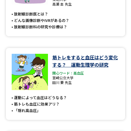
専門学校の資料請求
大学院の資料請求
高瀬 圭 先生
放射線診断医とは？
大学入学共通テスト「受験案
留学・進学関連、塾・予備校
内」の請求
どんな画像診断やIVRがあるの？
放射線診断科の研究や診療は？
大学入学共通テスト「受験上の
高等学校卒業程度認定試験
配慮案内」の請求
幼稚園教員資格認定試験
小学校教員資格認定試験
筋トレをすると血圧はどう変化
高等学校（情報）教員資格認定
する？ 運動生理学の研究
試験
関心ワード：高血圧
宮崎公立大学
田川 要 先生
大学研究
大学検索
運動によって血圧はどうなる？
筋トレも血圧に効果アリ？
「隠れ高血圧」
大学で学べる内容や特徴を調べる
国際・グローバルに強い大学特
新増設大学・学部・学科特集
集