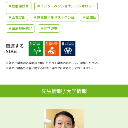
学問のミニ講義「夢ナビ講義」
学問分野解説
＃放射線診断
＃インターベンショナルラジオロジー
＃画像診断
＃原発性アルドステロン症
＃高血圧
学問の教科書
夢ナビライブ
＃医療機器開発
＃産学連携
ユーザーサポート
関連する
Ｑ＆Ａ よくあるご質問
大学進学IDについて
SDGs
資料の料金の
※夢ナビ講義は各講師の見解にもとづく講義内容としてご理解ください。
受付内容・発送状況の確認
お支払いについて
※夢ナビ講義の内容に関するお問い合わせには対応しておりません。
テレメール
個人情報取扱規定
お支払いサイト
先生情報 / 大学情報
テレメール進学カタログ
特定商取引表記
訂正のご案内