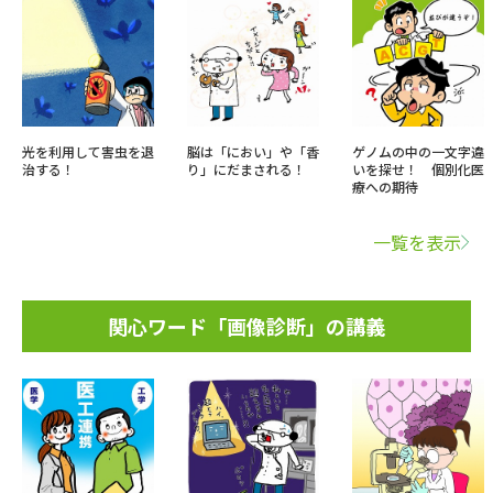
光を利用して害虫を退
脳は「におい」や「香
ゲノムの中の一文字違
治する！
り」にだまされる！
いを探せ！ 個別化医
療への期待
一覧を表示
関心ワード「画像診断」の講義