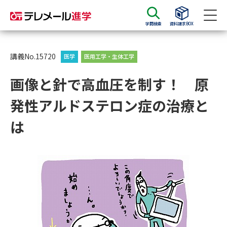
学問検索
資料請求BOX
資料請求
資料検索
講義No.15720
医学
医用工学・生体工学
画像と針で高血圧を制す！ 原
大学・短大の資料種類から請求
発性アルドステロン症の治療と
大学パンフ
学部・学科パンフ
は
総合型選抜・学校推薦型選抜 募
大学入学共通テスト利用選抜の
集要項＆願書
募集要項＆願書
過去問題集
大学・短大以外の資料から請求