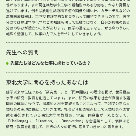
性があります。また現在は数学や工学と親和性のある分野も、かなり発展を
遂げています。例えば放射性診断科で使う画像や細い針、カテーテルなどの
高度医療機器は、工学や物理学的な知見をもって開発できるものです。医学
分野では物理学や化学などの知識も決して無駄ではなく、自分が興味のある
分野の学びが役立つことがあります。医学の道を志すなら、ぜひ今のうちに
幅広く勉強して、科学の力で人を幸せにしていきましょう。
先生への質問
先輩たちはどんな仕事に携わっているの？
東北大学に関心を持ったあなたは
建学以来の伝統である「研究第一」と「門戸開放」の理念を掲げ、世界最高
水準の研究・教育を創造しています。また、研究の成果を社会が直面する諸
問題の解決に役立て、指導的人材を育成することによって、平和で公正な人
類社会の実現に貢献して行きます。社会から知の拠点として人類社会への貢
献を委託されている東北大学の教職員、学生、同窓生が一丸となって、
「Challenge」、「Creation」、「Innovation」を合言葉として、価値ある
研究・教育を創造して、世界の人々の期待に応えていきたいと考えます。