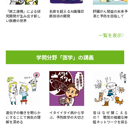
「医工連携」による研
名医を超えるAI画像診
肝臓がん発症の未来予
究開発が生み出す新し
断技術の開発
測と予防を目指して
い医療の世界
一覧を表示
学問分野「医学」の講義
遺伝子の働きを明らか
イタイイタイ病から学
音はなぜ聞こえる
にすることで病気の理
ぶ、予防医学の大切さ
の？ 聴覚の複雑な神
解を深める
経ネットワークを探る