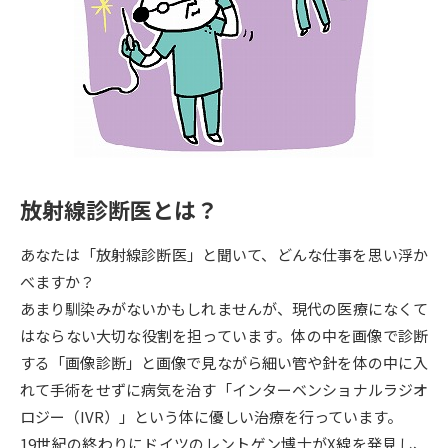
専門学校の資料請求
大学院の資料請求
大学入学共通テスト「受験案
留学・進学関連、塾・予備校
内」の請求
大学入学共通テスト「受験上の
高等学校卒業程度認定試験
配慮案内」の請求
幼稚園教員資格認定試験
小学校教員資格認定試験
放射線診断医とは？
高等学校（情報）教員資格認定
試験
あなたは「放射線診断医」と聞いて、どんな仕事を思い浮か
べますか？
大学研究
大学検索
あまり馴染みがないかもしれませんが、現代の医療になくて
はならない大切な役割を担っています。体の中を画像で診断
する「画像診断」と画像で見ながら細い管や針を体の中に入
大学で学べる内容や特徴を調べる
れて手術をせずに病気を治す「インターベンショナルラジオ
ロジー（IVR）」という体に優しい治療を行っています。
国際・グローバルに強い大学特
新増設大学・学部・学科特集
19世紀の終わりにドイツのレントゲン博士がX線を発見し、
集