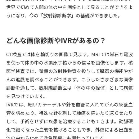
世界で初めて人間の体の中を画像として見ることができるよ
データサイエンス特集
奨学金・特待生制度特集
うになり、今の「放射線診断学」の基礎ができました。
デジタルパンフレット
進路の３択
どんな画像診断やIVRがあるの？
新学年スタート号特集ページ
新学年スタート号特集ページ
（高3生用）
（高2生用）
CT検査では体を輪切りの画像で見ます。MRIでは磁石と電波
を使って体の中の水素原子核からの信号を画像化します。核
SELFBRAND特集ページ
医学検査では、微量の放射性物質を投与して臓器の機能やが
んの進展を調べることができます。こうしたさまざまな画像
オープンキャンパスなどを調べる
診断を通して、放射線診断医は「体の中の探偵」として病気
を見つけています。
オープンキャンパス検索
実施プログラムから探す
IVRでは、細いカテーテルや針を血管に入れてがんの栄養血
管を詰めたり、特殊な針を刺して腫瘍を焼いたり凍らせたり
来場型・Web型イベント特集
夢ナビライブ
して、手術をせずに疾患を治療することもできます。動脈硬
化で細くなった血管を拡げることもでき、外傷による出血を
体の中から止めて救急医療にも関わっています。