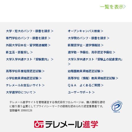
一覧を表示
大学・短大のパンフ・願書を請求 ＞
オープンキャンパス検索 ＞
専門学校のパンフ・願書を請求 ＞
大学院のパンフ・願書を請求 ＞
外国大学日本校・留学関連機関 ＞
新聞奨学会・進学情報誌 ＞
新生活・部屋探し ＞
進学塾・予備校、高卒認定予備校 ＞
大学入学共通テスト「受験案内」 ＞
大学入学共通テスト「受験上の配慮案内」
＞
高等学校卒業程度認定試験 ＞
幼稚園教員資格認定試験 ＞
小学校教員資格認定試験 ＞
高等学校（情報）教員資格認定試験 ＞
テレメールお支払いサイト ＞
Ｑ＆Ａ よくあるご質問 ＞
大学進学IDについて ＞
ユーザーサポート ＞
テレメール進学サイトを管理運営する株式会社フロムページは、個人情報を適切
に取り扱う企業としてプライバシーマークの使用を認められた認定事業者です。
登録番号 10860126