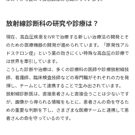
受験準備
資料検索
放射線診断科の研究や診療は？
志望校・出願校を調べる
現在、高血圧疾患をIVRで治療する新しい治療法の開発とそ
併願校選び
受験スケジュールを立てよう
のための医療機器の開発が進められています。「原発性アル
ドステロン症」という薬の効きにくい特殊な高血圧の診療で
先輩が入学を決めた理由
テレメール全国一斉進学調査
は世界を牽引しています。
こうした診断や治療は、多くの診療科の医師や診療放射線技
新生活お役立ちガイド
師、看護師、臨床検査技師などの専門職がそれぞれの力を発
揮し、チームとして連携することで生み出されています。
放射線診断医は、直接患者さんと直接会うことは少ないです
学問発見
学問検索
が、画像から得られる情報をもとに、患者さんの命を守るた
めの重要な判断を下し、さまざまな医療チームと連携して患
者さんの命を守っているのです。
大学で学びたい学問発見