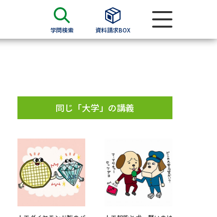
学問検索
資料請求BOX
資料検索
求
同じ「大学」の講義
願書
＆願書
過去問題集
求
留学・進学関連、塾・予備校