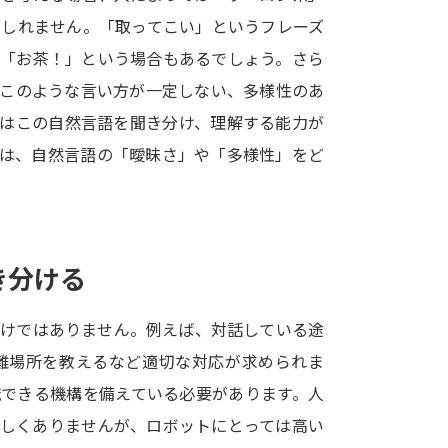
SELFBRAND特集ページ
もしれません。「取ってこい」というフレーズ
だ「お茶！」という場合もあるでしょう。さら
オープンキャンパスなどを調
。このような言い方が一定しない、多様性のあ
トはこの自然言語を聞き分け、理解する能力が
オープンキャンパス検索
実施プログラ
では、自然言語の「曖昧さ」や「多様性」をど
来場型・Web型イベント特集
夢ナビ
受験準備
き分ける
志望校・出願校を調べる
だけではありません。例えば、対話している途
難場所を教えるなど適切な対応が求められま
併願校選び
受験スケジュールを立てよ
識できる機構を備えている必要があります。人
テレメール全国一斉進学調査
新生活お
難しくありませんが、ロボットにとっては高い