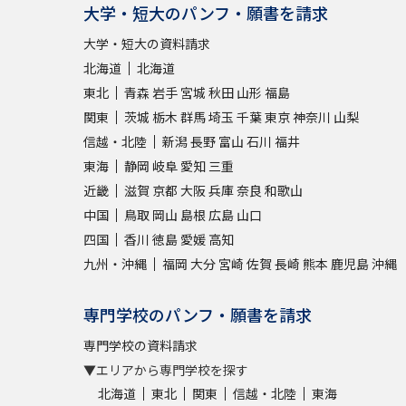
大学・短大のパンフ・願書を請求
大学・短大の資料請求
北海道
北海道
東北
青森
岩手
宮城
秋田
山形
福島
関東
茨城
栃木
群馬
埼玉
千葉
東京
神奈川
山梨
信越・北陸
新潟
長野
富山
石川
福井
東海
静岡
岐阜
愛知
三重
近畿
滋賀
京都
大阪
兵庫
奈良
和歌山
中国
鳥取
岡山
島根
広島
山口
四国
香川
徳島
愛媛
高知
九州・沖縄
福岡
大分
宮崎
佐賀
長崎
熊本
鹿児島
沖縄
専門学校のパンフ・願書を請求
専門学校の資料請求
▼エリアから専門学校を探す
北海道
東北
関東
信越・北陸
東海