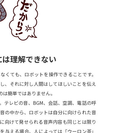
大学入学共通テスト「受験案内」の請求
大学入学共通テスト「受験上の配慮案内
幼稚園教員資格認定試験
小学校教員資
高等学校（情報）教員資格認定試験
には理解できない
大学研究
らなくても、ロボットを操作できることです。
大学で学べる内容や特徴を調
示し、それに対し人間はしてほしいことを伝え
のは簡単ではありません。
新増設大学・学部・学科特集
国際・グ
。テレビの音、BGM、会話、空調、電話の呼
データサイエンス特集
奨学金・特待生
な音の中から、ロボットは自分に向けられた音
進路の３択
新学年スタート号特集ペー
トに向けて発せられる音声内容も同じとは限り
新学年スタート号特集ページ（高2生用
令を与える場合、人によっては「ウーロン茶」