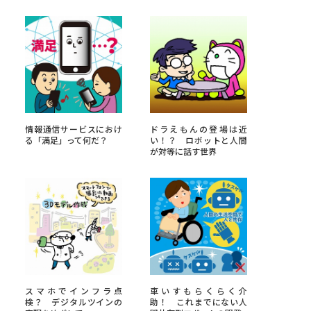
べる
ムから探す
ライブ
情報通信サービスにおけ
ドラえもんの登場は近
る「満足」って何だ？
い！？ ロボットと人間
が対等に話す世界
資料検索
う
先輩が入学を決めた理由
役立ちガイド
スマホでインフラ点
車いすもらくらく介
検？ デジタルツインの
助！ これまでにない人