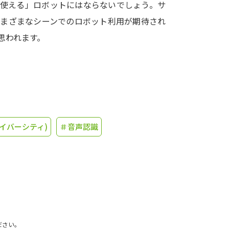
「使える」ロボットにはならないでしょう。サ
さまざまなシーンでのロボット利用が期待され
学問発見
思われます。
大学で学びたい学問発見
学問のミニ講義「夢ナビ講義」
学問分
イバーシティ)
＃音声認識
ユーザーサポート
Ｑ＆Ａ よくあるご質問
大学進学IDにつ
資料の料金の
お支払いについて
受付内容
個人情報取扱規定
特定商取引表記
お
受験情報リンク
ださい。