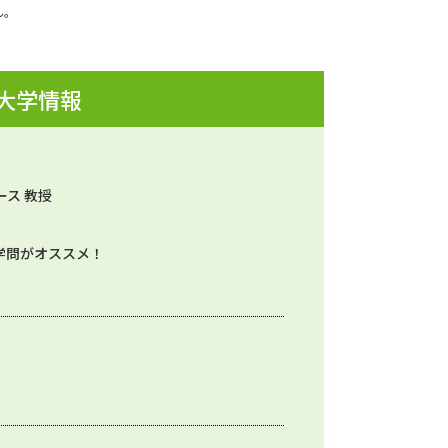
ん。
 大学情報
ース 教授
学問がオススメ！