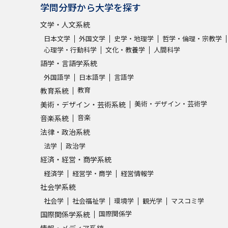
学問分野から大学を探す
文学・人文系統
日本文学
外国文学
史学・地理学
哲学・倫理・宗教学
心理学・行動科学
文化・教養学
人間科学
語学・言語学系統
外国語学
日本語学
言語学
教育
教育系統
美術・デザイン・芸術学
美術・デザイン・芸術系統
音楽
音楽系統
法律・政治系統
法学
政治学
経済・経営・商学系統
経済学
経営学・商学
経営情報学
社会学系統
社会学
社会福祉学
環境学
観光学
マスコミ学
国際関係学
国際関係学系統
情報・メディア系統