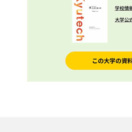
学校情
大学公
この大学の資