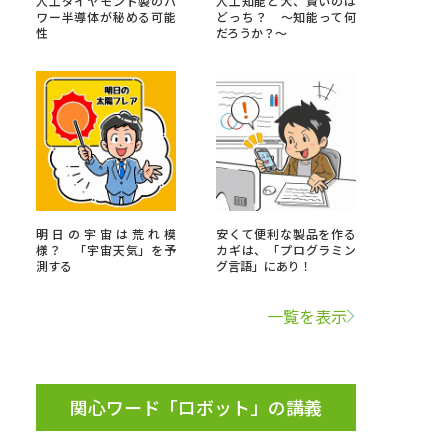
人工ダイヤモンド製のパ
人工知能と犬、賢いのは
ワー半導体が秘める可能
どっち？ ～知能って何
性
だろうか？～
」の請求
高等学校卒業程度認定試験
格認定試験
大学検索
明日の宇宙は荒れ模
安くて便利な製品を作る
様？ 「宇宙天気」を予
カギは、「プログラミン
測する
グ言語」にあり！
べる
一覧を表示
ローバルに強い大学特集
制度特集
デジタルパンフレット
ジ（高3生用）
関心ワード「ロボット」の講義
）