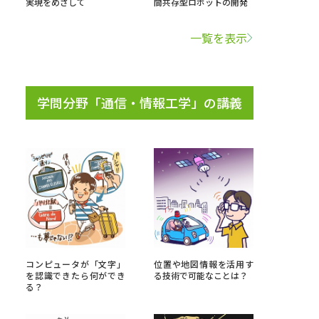
実現をめざして
間共存型ロボットの開発
学問検索
一覧を表示
学問分野「通信・情報工学」の講義
野解説
学問の教科書
夢ナビライブ
いて
このサイトについて
・発送状況の確認
テレメール
お支払いサイト
コンピュータが「文字」
位置や地図情報を活用す
を認識できたら何ができ
る技術で可能なことは？
問合せ先
テレメール進学カタログ
訂正のご案内
る？