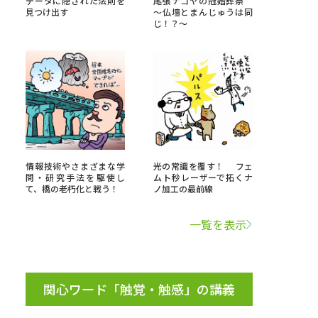
データに隠された法則を
尾張ナゴヤの冠婚葬祭
見つけ出す
～仏壇とまんじゅうは同
じ！？～
」の請求
高等学校卒業程度認定試験
格認定試験
大学検索
情報技術やさまざまな学
光の常識を覆す！ フェ
問・研究手法を駆使し
ムト秒レーザーで拓くナ
て、橋の老朽化と戦う！
ノ加工の最前線
べる
一覧を表示
ローバルに強い大学特集
制度特集
デジタルパンフレット
ジ（高3生用）
関心ワード「触覚・触感」の講義
）