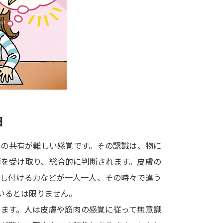
大学入学共通テスト「受験案内」の請求
大学入学共通テスト「受験上の配慮案内
幼稚園教員資格認定試験
小学校教員資
高等学校（情報）教員資格認定試験
大学研究
由
大学で学べる内容や特徴を調
との共有が難しい感覚です。その認識は、物に
形を受け取り、総合的に判断されます。皮膚の
新増設大学・学部・学科特集
国際・グ
押し付ける力などが一人一人、その時々で違う
データサイエンス特集
奨学金・特待生
いるとは限りません。
進路の３択
新学年スタート号特集ペー
います。人は皮膚や筋肉の感覚に従って無意識
新学年スタート号特集ページ（高2生用