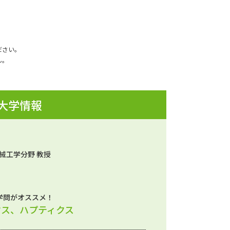
ださい。
ん。
 大学情報
械工学分野 教授
学問がオススメ！
クス、ハプティクス