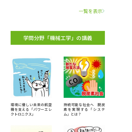
一覧を表示
学問検索
学問分野「機械工学」の講義
野解説
学問の教科書
夢ナビライブ
いて
このサイトについて
環境に優しい未来の航空
持続可能な社会へ 脱炭
・発送状況の確認
テレメール
お支払いサイト
機を支える「パワーエレ
素を実現する「システ
クトロニクス」
ム」とは？
問合せ先
テレメール進学カタログ
訂正のご案内