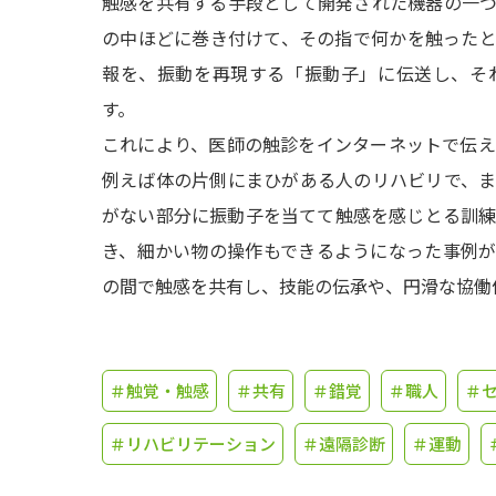
触感を共有する手段として開発された機器の一
の中ほどに巻き付けて、その指で何かを触った
報を、振動を再現する「振動子」に伝送し、そ
す。
これにより、医師の触診をインターネットで伝
例えば体の片側にまひがある人のリハビリで、
がない部分に振動子を当てて触感を感じとる訓
き、細かい物の操作もできるようになった事例
の間で触感を共有し、技能の伝承や、円滑な協働
＃触覚・触感
＃共有
＃錯覚
＃職人
＃セ
＃リハビリテーション
＃遠隔診断
＃運動