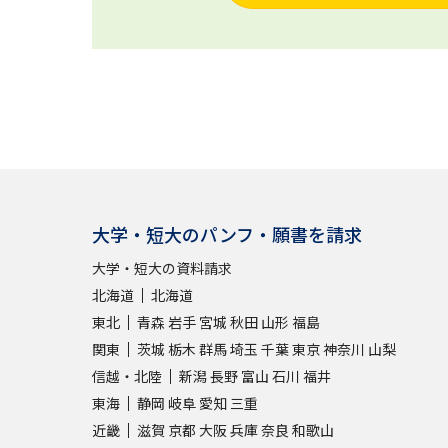
大学・短大のパンフ・願書を請求
大学・短大の資料請求
北海道
北海道
東北
青森
岩手
宮城
秋田
山形
福島
関東
茨城
栃木
群馬
埼玉
千葉
東京
神奈川
山梨
信越・北陸
新潟
長野
富山
石川
福井
東海
静岡
岐阜
愛知
三重
近畿
滋賀
京都
大阪
兵庫
奈良
和歌山