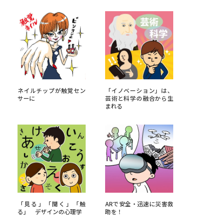
べる
ムから探す
ライブ
ネイルチップが触覚セン
「イノベーション」は、
サーに
芸術と科学の融合から生
まれる
資料検索
う
先輩が入学を決めた理由
役立ちガイド
「見る」「聞く」「触
ARで安全・迅速に災害救
る」 デザインの心理学
助を！