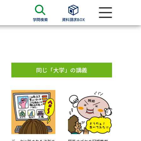
学問検索
資料請求BOX
資料検索
求
同じ「大学」の講義
願書
＆願書
過去問題集
求
留学・進学関連、塾・予備校