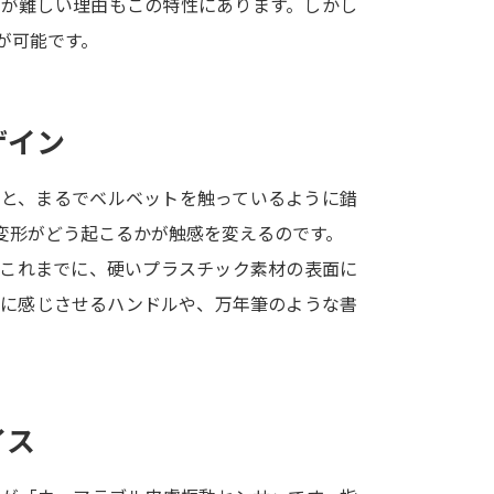
のが難しい理由もこの特性にあります。しかし
SELFBRAND特集ページ
が可能です。
オープンキャンパスなどを調
ザイン
オープンキャンパス検索
実施プログラ
来場型・Web型イベント特集
夢ナビ
ると、まるでベルベットを触っているように錯
変形がどう起こるかが触感を変えるのです。
。これまでに、硬いプラスチック素材の表面に
受験準備
うに感じさせるハンドルや、万年筆のような書
志望校・出願校を調べる
併願校選び
受験スケジュールを立てよ
イス
テレメール全国一斉進学調査
新生活お