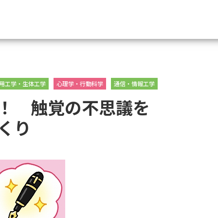
資料請求
用工学・生体工学
心理学・行動科学
通信・情報工学
大学・短大の資料種類から請
！ 触覚の不思議を
大学パンフ
学部・学科パンフ
くり
総合型選抜・学校推薦型選抜 募集要項＆
大学入学共通テスト利用選抜の募集要項
大学・短大以外の資料から請
専門学校の資料請求
大学院の資料請求