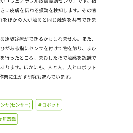
つが「ウェアラブル皮膚振動センサ」です。指
ときに皮膚を伝わる振動を検知します。その情
学問発見
れをほかの人が触ると同じ触感を共有できま
大学で学びたい学問発見
える遠隔診療ができるかもしれません。また、
まひがある指にセンサを付けて物を触り、まひ
学問のミニ講義「夢ナビ講義」
学問分
練を行ったところ、まひした指で触感を認識で
があります。ほかにも、人と人、人とロボット
作業に生かす研究も進んでいます。
ユーザーサポート
Ｑ＆Ａ よくあるご質問
大学進学IDにつ
ンサ(センサー)
＃ロボット
資料の料金の
お支払いについて
受付内容
個人情報取扱規定
特定商取引表記
お
＃無意識
受験情報リンク