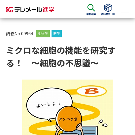
学問検索
資料請求BOX
資料請求
資料検索
講義No.09964
生物学
医学
ミクロな細胞の機能を研究す
大学・短大の資料種類から請求
る！ ～細胞の不思議～
大学パンフ
学部・学科パンフ
総合型選抜・学校推薦型選抜 募
大学入学共通テスト利用選抜の
集要項＆願書
募集要項＆願書
過去問題集
大学・短大以外の資料から請求