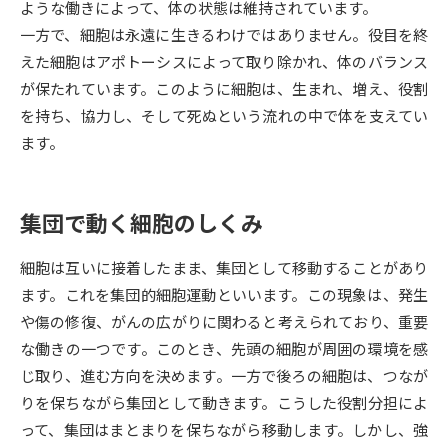
ような働きによって、体の状態は維持されています。
一方で、細胞は永遠に生きるわけではありません。役目を終
データサイエンス特集
奨学金・特待生制度特集
えた細胞はアポトーシスによって取り除かれ、体のバランス
が保たれています。このように細胞は、生まれ、増え、役割
デジタルパンフレット
進路の３択
を持ち、協力し、そして死ぬという流れの中で体を支えてい
ます。
新学年スタート号特集ページ
新学年スタート号特集ページ
（高3生用）
（高2生用）
SELFBRAND特集ページ
集団で動く細胞のしくみ
オープンキャンパスなどを調べる
細胞は互いに接着したまま、集団として移動することがあり
ます。これを集団的細胞運動といいます。この現象は、発生
オープンキャンパス検索
実施プログラムから探す
や傷の修復、がんの広がりに関わると考えられており、重要
な働きの一つです。このとき、先頭の細胞が周囲の環境を感
来場型・Web型イベント特集
夢ナビライブ
じ取り、進む方向を決めます。一方で後ろの細胞は、つなが
りを保ちながら集団として動きます。こうした役割分担によ
って、集団はまとまりを保ちながら移動します。しかし、強